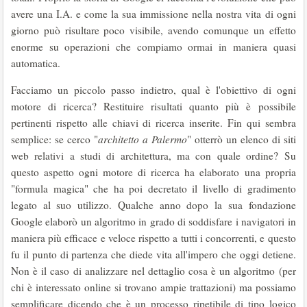
avere una I.A. e come la sua immissione nella nostra vita di ogni
giorno può risultare poco visibile, avendo comunque un effetto
enorme su operazioni che compiamo ormai in maniera quasi
automatica.
Facciamo un piccolo passo indietro, qual è l'obiettivo di ogni
motore di ricerca? Restituire risultati quanto più è possibile
pertinenti rispetto alle chiavi di ricerca inserite. Fin qui sembra
semplice: se cerco "
architetto a Palermo
" otterrò un elenco di siti
web relativi a studi di architettura, ma con quale ordine? Su
questo aspetto ogni motore di ricerca ha elaborato una propria
"formula magica" che ha poi decretato il livello di gradimento
legato al suo utilizzo. Qualche anno dopo la sua fondazione
Google elaborò un algoritmo in grado di soddisfare i navigatori in
maniera più efficace e veloce rispetto a tutti i concorrenti, e questo
fu il punto di partenza che diede vita all'impero che oggi detiene.
Non è il caso di analizzare nel dettaglio cosa è un algoritmo (per
chi è interessato online si trovano ampie trattazioni) ma possiamo
semplificare dicendo che è un processo ripetibile di tipo logico