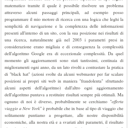
matematico tramite il quale è possibile risolvere un problema
attraverso alcuni passaggi principali, ad esempio posso
programmare il mio motore di ricerca con una logica che leghi la
semplicità di navigazione e la completezza delle informazioni
presenti all'interno di un sito, con la sua posizione nei risultati di
una ricerca, naturalmente già nel 2003 i parametri presi in
considerazione erano migliaia e di conseguenza la complessità
dell'algoritmo Google era di eccezionale complessità. Da quel
momento gli aggiornamenti sono stati tantissimi, centinaia di
miglioramenti ogni anno, da un lato rivolti a contrastare la pratica
di "black hat" (azioni svolte da alcuni webmaster per far scalare
posizioni ai propri siti web in maniera "fraudolenta" sfruttando
alcuni aspetti dell'algoritmo) dall'altro ogni aggiornamento
dell'algoritmo puntava a restituire risultati sempre più ottimali. Ma
ognuno di noi è diverso, probabilmente se cerchiamo "
offerta
viaggio a New York
" è probabile che in base al tipo di viaggio che
solitamente puntiamo a progettare, alle nostre disponibilità
economiche, alla nostra età e a svariati altri parametri, il risultato