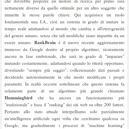
che dovrebbe proporre un motore di ricerca per primo sarà
nettamente diverso da quello ottimale per un altro soggetto che
immette le stesse parole chiave. Qui acquisisce un ruolo
fondamentale una I.A., cioè un sistema in grado di mutare in
tempo reale adattandosi al mondo che cambia e all'eterogeneità
del genere umano, senza che tali modifiche siano impartite da un
RankBrain
essere umano.
è il nuovo recente aggiornamento
immesso da Google dentro al proprio algoritmo, sicuramente
ancora in fase embrionale, che sarà in grado di "imparare"
mutando costantemente, adattandosi quando lo riterrà opportuno,
diventando "sempre più saggio", collezionando dati passati e
decidendo autonomamente in che modo modificare i propri
parametri. In realtà occorre sottolineare che questo sistema fa
solamente parte di un algoritmo più grande chiamato
Hummingbird
che ha ancora un funzionamento più
"tradizionale" e basa il "ranking" dei siti web su oltre 200 fattori.
Pertanto allo stato attuale interpelliamo solo parzialmente
un'intelligenza artificiale ogni volta che cerchiamo qualcosa su
Google, ma gradualmente i processi di "machine learning"