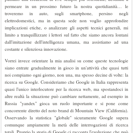
permeare in un prossimo futuro la nostra quotidianità… le
troveremo in auto, sugli smartphone, persino negli
elettrodomestici, ma in questa sede non voglio approfondire
implicazioni etiche, o analizzare gli aspetti tecnici generali, mi
limito a tranquillizzare i lettori sul fatto che siamo ancora lontani
dall'imitazione dell'intelligenza umana, ma assistiamo ad una
costante e silenziosa innovazione.
Vorrei invece orientare la mia analisi su come queste tecnologie
siano entrate gradualmente in gioco in un'attività che quasi tutti
noi compiamo ogni giorno, non una, ma spesso decine di volte: la
ricerca su Google. Consideriamo che Google in Italia rappresenta
quasi l'unico interlocutore per la ricerca web, ma spostandoci in
altre realtà la situazione può cambiare nettamente, ad esempio in
Russia "yandex" gioca un ruolo importante e si pone come
concorrente diretto del noto brand di Mountain View (California).
Osservando la statistica "globale" sicuramente Google supera
comunque ampiamente la metà delle interrogazioni di ricerca
totali. Proprio la storia di Google ci racconta l'evoluzione che può