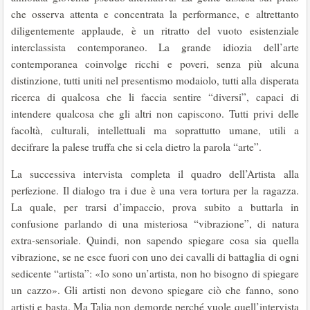
che osserva attenta e concentrata la performance, e altrettanto
diligentemente applaude, è un ritratto del vuoto esistenziale
interclassista contemporaneo. La grande idiozia dell’arte
contemporanea coinvolge ricchi e poveri, senza più alcuna
distinzione, tutti uniti nel presentismo modaiolo, tutti alla disperata
ricerca di qualcosa che li faccia sentire “diversi”, capaci di
intendere qualcosa che gli altri non capiscono. Tutti privi delle
facoltà, culturali, intellettuali ma soprattutto umane, utili a
decifrare la palese truffa che si cela dietro la parola “arte”.
La successiva intervista completa il quadro dell’Artista alla
perfezione. Il dialogo tra i due è una vera tortura per la ragazza.
La quale, per trarsi d’impaccio, prova subito a buttarla in
confusione parlando di una misteriosa “vibrazione”, di natura
extra-sensoriale. Quindi, non sapendo spiegare cosa sia quella
vibrazione, se ne esce fuori con uno dei cavalli di battaglia di ogni
sedicente “artista”: «Io sono un’artista, non ho bisogno di spiegare
un cazzo». Gli artisti non devono spiegare ciò che fanno, sono
artisti e basta. Ma Talia non demorde perché vuole quell’intervista