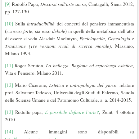
[9]
Rodolfo Papa,
Discorsi sull’arte sacra
, Cantagalli, Siena 2012,
pp. 127-130.
[10]
Sulla
intraducibilità
dei concetti del pensiero immanentista
(sia esso
forte
, sia esso
debole
) in quelli della metafisica dell’atto
di essere si veda Alasdair MacIntyre,
Enciclopedia, Genealogia e
Tradizione (Tre versioni rivali di ricerca morale)
, Massimo,
Milano 1993.
[11]
Roger Scruton,
La bellezza. Ragione ed esperienza estetica
,
Vita e Pensiero, Milano 2011.
[12]
Mario Cicerone,
Estetica e antropologia del gioco
, relatore
prof. Salvatore Tedesco, Università degli Studi di Palermo, Scuola
delle Scienze Umane e del Patrimonio Culturale, a. a. 2014-2015.
[13]
Rodolfo papa,
È possibile definire l’arte?
, Zenit, 4 ottobre
2010.
[14]
Alcune immagini sono disponibili su
http://lomontesantoro.jimdo.com
.