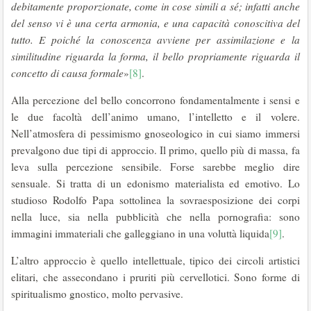
debitamente proporzionate, come in cose simili a sé; infatti anche
del senso vi è una certa armonia, e una capacità conoscitiva del
tutto. E poiché la conoscenza avviene per assimilazione e la
similitudine riguarda la forma, il bello propriamente riguarda il
concetto di causa formale
»
[8]
.
Alla percezione del bello concorrono fondamentalmente i sensi e
le due facoltà dell’animo umano, l’intelletto e il volere.
Nell’atmosfera di pessimismo gnoseologico in cui siamo immersi
prevalgono due tipi di approccio. Il primo, quello più di massa, fa
leva sulla percezione sensibile. Forse sarebbe meglio dire
sensuale. Si tratta di un edonismo materialista ed emotivo. Lo
studioso Rodolfo Papa sottolinea la sovraesposizione dei corpi
nella luce, sia nella pubblicità che nella pornografia: sono
immagini immateriali che galleggiano in una voluttà liquida
[9]
.
L’altro approccio è quello intellettuale, tipico dei circoli artistici
elitari, che assecondano i pruriti più cervellotici. Sono forme di
spiritualismo gnostico, molto pervasive.