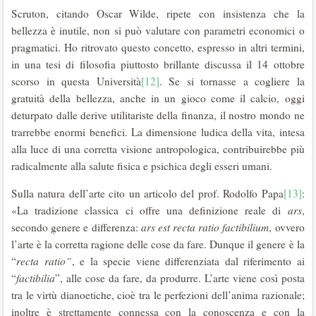
Scruton, citando Oscar Wilde, ripete con insistenza che la
bellezza è inutile, non si può valutare con parametri economici o
pragmatici. Ho ritrovato questo concetto, espresso in altri termini,
in una tesi di filosofia piuttosto brillante discussa il 14 ottobre
scorso in questa Università
[12]
. Se si tornasse a cogliere la
gratuità della bellezza, anche in un gioco come il calcio, oggi
deturpato dalle derive utilitariste della finanza, il nostro mondo ne
trarrebbe enormi benefici. La dimensione ludica della vita, intesa
alla luce di una corretta visione antropologica, contribuirebbe più
radicalmente alla salute fisica e psichica degli esseri umani.
Sulla natura dell’arte cito un articolo del prof. Rodolfo Papa
[13]
:
«La tradizione classica ci offre una definizione reale di
ars
,
secondo genere e differenza:
ars est recta ratio factibilium
, ovvero
l’arte è la corretta ragione delle cose da fare. Dunque il genere è la
“
recta ratio”
, e la specie viene differenziata dal riferimento ai
“
factibilia
”, alle cose da fare, da produrre. L’arte viene così posta
tra le virtù dianoetiche, cioè tra le perfezioni dell’anima razionale;
inoltre è strettamente connessa con la conoscenza e con la