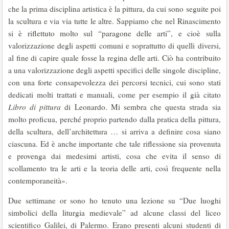
che la prima disciplina artistica è la pittura, da cui sono seguite poi
la scultura e via via tutte le altre. Sappiamo che nel Rinascimento
si è riflettuto molto sul “paragone delle arti”, e cioè sulla
valorizzazione degli aspetti comuni e soprattutto di quelli diversi,
al fine di capire quale fosse la regina delle arti. Ciò ha contribuito
a una valorizzazione degli aspetti specifici delle singole discipline,
con una forte consapevolezza dei percorsi tecnici, cui sono stati
dedicati molti trattati e manuali, come per esempio il già citato
Libro di pittura
di Leonardo. Mi sembra che questa strada sia
molto proficua, perché proprio partendo dalla pratica della pittura,
della scultura, dell’architettura … si arriva a definire cosa siano
ciascuna. Ed è anche importante che tale riflessione sia provenuta
e provenga dai medesimi artisti, cosa che evita il senso di
scollamento tra le arti e la teoria delle arti, così frequente nella
contemporaneità».
Due settimane or sono ho tenuto una lezione su “Due luoghi
simbolici della liturgia medievale” ad alcune classi del liceo
scientifico Galilei, di Palermo. Erano presenti alcuni studenti di