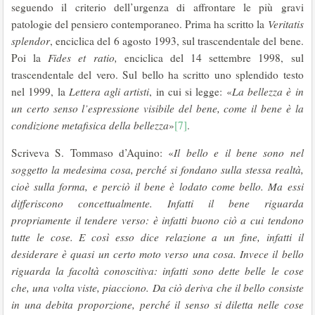
seguendo il criterio dell’urgenza di affrontare le più gravi
patologie del pensiero contemporaneo. Prima ha scritto la
Veritatis
splendor
, enciclica del 6 agosto 1993, sul trascendentale del bene.
Poi la
Fides et ratio,
enciclica del 14 settembre 1998, sul
trascendentale del vero. Sul bello ha scritto uno splendido testo
nel 1999, la
Lettera agli artisti
, in cui si legge: «
La bellezza è in
un certo senso l’espressione visibile del bene, come il bene è la
condizione metafisica della bellezza
»
[7]
.
Scriveva S. Tommaso d’Aquino: «
Il bello e il bene sono nel
soggetto la medesima cosa, perché si fondano sulla stessa realtà,
cioè sulla forma, e perciò il bene è lodato come bello. Ma essi
differiscono concettualmente. Infatti il bene riguarda
propriamente il tendere verso: è infatti buono ciò a cui tendono
tutte le cose. E così esso dice relazione a un fine, infatti il
desiderare è quasi un certo moto verso una cosa. Invece il bello
riguarda la facoltà conoscitiva: infatti sono dette belle le cose
che, una volta viste, piacciono. Da ciò deriva che il bello consiste
in una debita proporzione, perché il senso si diletta nelle cose