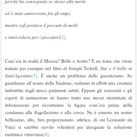
perché ha consegnato se stesso alla morte
ed è stato annoverato fra gli empi,
mentre egli portava il peccato di molti
e intercedeva per i peccatori
[2]
.
Com’era in realtà il Messia? Bello o brutto? È un tema che viene
trattato per esempio nel libro di Joseph Tschöll,
Dio e il bello in
Sant’Agostino
[3]
. È anche un problema dello gnosticismo. Se
guardiamo all’uomo della Sindone, vediamo in effetti una creatura
imbruttita dagli atroci patimenti subiti. Eppure gli scienziati e gli
esperti di animazione ne hanno tratto una messe sterminata di
informazioni per ricostruirne la figura com’era prima della
condanna alla flagellazione e alla croce. Ne è emerso un uomo
bellissimo, alto, ben proporzionato, atletico, di cui Leonardo da
Vinci si sarebbe servito volentieri per disegnare la soluzione
euritmica vitruviana
[4]
.