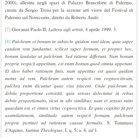
2000), allestita negli spazi di Palazzo Branciforte di Palermo,
curata da Sergio Troisi per la sezione arti visive del Festival di
Palermo sul Novecento, diretto da Roberto Andò.
[7]
Giovanni Paolo II,
Lettera agli artisti
, 4 aprile 1999, 3.
[8]
Pulchrum et bonum in subiecto quidem sunt idem, quia super
eandem rem fundantur, scilicet super formam, et propter hoc,
bonum laudatur ut pulchrum. Sed ratione differunt. Nam bonum
proprie respicit appetitum, est enim bonum quod omnia appetunt.
Et ideo habet rationem finis, nam appetitus est quasi quidam
motus ad rem.
Pulchrum autem respicit vim cognoscitivam,
pulchra enim dicuntur quae visa placent. Unde pulchrum in
debita proportione consistit, quia sensus delectatur in rebus
debite proportionatis, sicut in sibi similibus; nam et sensus ratio
quaedam est, et omnis virtus cognoscitiva. Et quia cognitio fit per
assimilationem, similitudo autem respicit formam, pulchrum
proprie pertinet ad rationem causae formalis.
S. Tommaso
d’Aquino,
Summa Theologiae
, I, q. 5, a. 4,
ad
1.