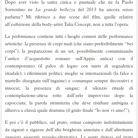
Dopo aver visto la satira cinica e puntuale che ne fa Paolo
Sorrentino ne
La grande bellezza
del 2013 ha ancora senso
parlarne? Mi riferisco a due scene del film, quelle relative
all’esibizione della body-artist Talia Concept, non a tutta l’opera.
La performance contiene tutti i luoghi comuni delle performance
artistiche: la presenza di corpi nudi (che siano preferibilmente “bei
corpi”); la preparazione di un set, possibilmente contaminando
l’antico (l’acquedotto romano sull’Appia antica) con il
contemporaneo (il palco di legno con tanto di segnaletica
stradale); i riferimenti politici, meglio se internazionali (la falce e
martello disegnata sull’inguine) e comunque sempre decorativi e
innocui; la presenza di sangue; il silenzio rituale di
contemplazione-attesa rotto dall’urlo improvviso dopo la
capocciata; la parola striminzita che deve risultare ambigua e
allusiva a chissà quale dramma (il grido finale “Io non vi amo!”).
E poi c’è il pubblico, sul prato, ormai composto indistintamente
da signori e signore dell’alta borghesia annoiata e dall’altrettanto
annoiata gioventù pseudo-alternativa. La gente distesa sul prato