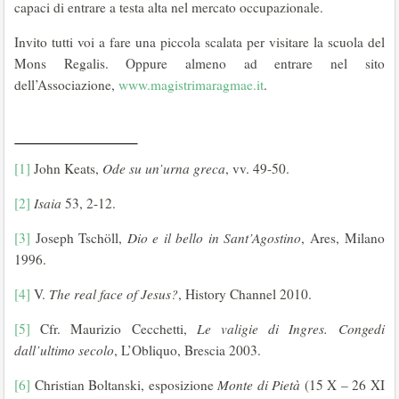
capaci di entrare a testa alta nel mercato occupazionale.
Invito tutti voi a fare una piccola scalata per visitare la scuola del
Mons Regalis. Oppure almeno ad entrare nel sito
dell’Associazione,
www.magistrimaragmae.it
.
[1]
John Keats,
Ode su un’urna greca
, vv. 49-50.
[2]
Isaia
53, 2-12.
[3]
Joseph Tschöll,
Dio e il bello in Sant’Agostino
, Ares, Milano
1996.
[4]
V.
The real face of Jesus?
, History Channel 2010.
[5]
Cfr. Maurizio Cecchetti,
Le valigie di Ingres. Congedi
dall’ultimo secolo
, L’Obliquo, Brescia 2003.
[6]
Christian Boltanski, esposizione
Monte di Pietà
(15 X – 26 XI