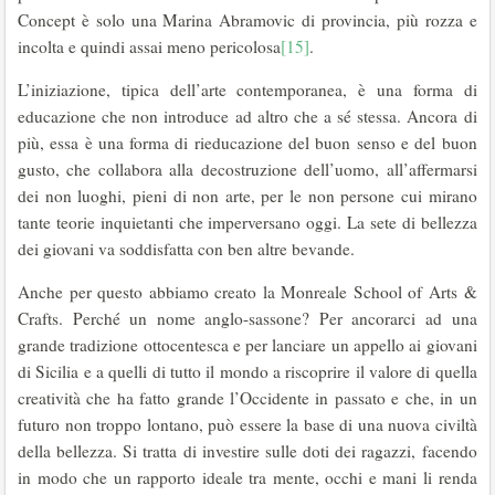
Concept è solo una Marina Abramovic di provincia, più rozza e
incolta e quindi assai meno pericolosa
[15]
.
L’iniziazione, tipica dell’arte contemporanea, è una forma di
educazione che non introduce ad altro che a sé stessa. Ancora di
più, essa è una forma di rieducazione del buon senso e del buon
gusto, che collabora alla decostruzione dell’uomo, all’affermarsi
dei non luoghi, pieni di non arte, per le non persone cui mirano
tante teorie inquietanti che imperversano oggi. La sete di bellezza
dei giovani va soddisfatta con ben altre bevande.
Anche per questo abbiamo creato la Monreale School of Arts &
Crafts. Perché un nome anglo-sassone? Per ancorarci ad una
grande tradizione ottocentesca e per lanciare un appello ai giovani
di Sicilia e a quelli di tutto il mondo a riscoprire il valore di quella
creatività che ha fatto grande l’Occidente in passato e che, in un
futuro non troppo lontano, può essere la base di una nuova civiltà
della bellezza. Si tratta di investire sulle doti dei ragazzi, facendo
in modo che un rapporto ideale tra mente, occhi e mani li renda