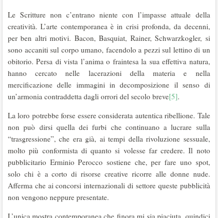
Le Scritture non c’entrano niente con l’impasse attuale della
creatività. L’arte contemporanea è in crisi profonda, da decenni,
per ben altri motivi. Bacon, Basquiat, Rainer, Schwarzkogler, si
sono accaniti sul corpo umano, facendolo a pezzi sul lettino di un
obitorio. Persa di vista l’anima o fraintesa la sua effettiva natura,
hanno cercato nelle lacerazioni della materia e nella
mercificazione delle immagini in decomposizione il senso di
un’armonia contraddetta dagli orrori del secolo breve
[5]
.
La loro potrebbe forse essere considerata autentica ribellione. Tale
non può dirsi quella dei furbi che continuano a lucrare sulla
“trasgressione”, che era già, ai tempi della rivoluzione sessuale,
molto più conformista di quanto si volesse far credere. Il noto
pubblicitario Erminio Perocco sostiene che, per fare uno spot,
solo chi è a corto di risorse creative ricorre alle donne nude.
Afferma che ai concorsi internazionali di settore queste pubblicità
non vengono neppure presentate.
L’unica mostra contemporanea che finora mi sia piaciuta, quindici