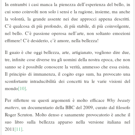
In entrambi i casi manca la pienezza dell’esperienza del bello, in
cui sono coinvolti non solo i sensi e la ragione, insieme, ma anche
la volontà, la grande assente nei due approcci appena descritti.
C’è qualcosa di più profondo, di più stabile, di più coinvolgente,
nel bello. C’è passione operosa nell’arte, non soltanto emozioni
effimere! C’è desiderio, c’è amore, nella bellezza!
Il guaio è che oggi bellezza, arte, artigianato, vogliono dire due,
tre, infinite cose diverse tra gli uomini della nostra epoca, che non
sanno se è possibile conoscere la verità, ammesso che essa esista.
Il principio di immanenza, il cogito ergo sum, ha provocato una
sconfortante intraducibilità dei concetti tra le varie visioni del
mondo
[10]
.
Per riflettere su questi argomenti è molto efficace
Why beauty
matters
, un documentario della BBC del 2009, curato dal filosofo
Roger Scruton. Molto denso e sanamente provocatorio è anche il
suo libro sulla bellezza apparso nella versione italiana nel
2011
[11]
.