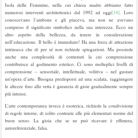
Isola delle Femmine, nella cui chiesa madre abbiamo fatto
numerosi interventi architettonici dal 1992 ad oggi
[14]
. Loro
conoscevano l’ambone e gli piaceva, ma non ne avevano
compreso il significato simbolico nella sua interezza. Ecco un
altro aspetto della bellezza, da tenere in considerazione
nell’educazione. Il bello è immediato! Ha una forza di attrazione
intrinseca che di per sé non richiede spiegazioni. Ma possiede
anche una complessità di contenuti la cui comprensione
contribuisce al godimento estetico. Ci sono molteplici livelli di
comprensione – sensoriale, intellettuale, volitiva – nel gustare
un’opera d’arte. Bisogna predisporsi ad una scalata, raggiungere
le altezze fino alla vetta è garanzia di gioie gradualmente sempre
più intense.
L’arte contemporanea invece è esoterica, richiede la condivisione
di regole interne, di solito contrarie alle più elementari norme del
buon senso. La gioia che se ne può ricavare è effimera,
autoreferenziale, falsa.