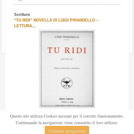
Scritture
“TU RIDI” NOVELLA DI LUIGI PIRANDELLO –
LETTURA...
Scritto da
Redazione Culturelite
Questo sito utilizza Cookies necesari per il corretto funzionamento.
Pubblicata nel 1912 sul «Corriere della sera», la novella Tu
Continuando la navigazione viene consentito il loro utilizzo.
ridi fu successivamente inserita nella ...
Continua navigazione
Leggi tutto