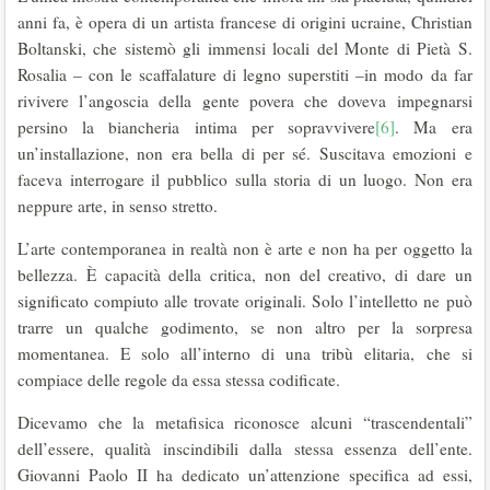
anni fa, è opera di un artista francese di origini ucraine, Christian
Boltanski, che sistemò gli immensi locali del Monte di Pietà S.
Rosalia – con le scaffalature di legno superstiti –in modo da far
rivivere l’angoscia della gente povera che doveva impegnarsi
persino la biancheria intima per sopravvivere
[6]
. Ma era
un’installazione, non era bella di per sé. Suscitava emozioni e
faceva interrogare il pubblico sulla storia di un luogo. Non era
neppure arte, in senso stretto.
L’arte contemporanea in realtà non è arte e non ha per oggetto la
bellezza. È capacità della critica, non del creativo, di dare un
significato compiuto alle trovate originali. Solo l’intelletto ne può
trarre un qualche godimento, se non altro per la sorpresa
momentanea. E solo all’interno di una tribù elitaria, che si
compiace delle regole da essa stessa codificate.
Dicevamo che la metafisica riconosce alcuni “trascendentali”
dell’essere, qualità inscindibili dalla stessa essenza dell’ente.
Giovanni Paolo II ha dedicato un’attenzione specifica ad essi,