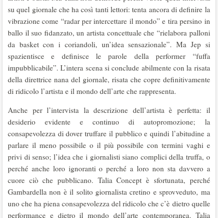
su quel giornale che ha così tanti lettori: tenta ancora di definire la
vibrazione come “radar per intercettare il mondo” e tira persino in
ballo il suo fidanzato, un artista concettuale che “rielabora palloni
da basket con i coriandoli, un’idea sensazionale”. Ma Jep si
spazientisce e definisce le parole della performer “fuffa
impubblicabile”. L’intera scena si conclude abilmente con la risata
della direttrice nana del giornale, risata che copre definitivamente
di ridicolo l’artista e il mondo dell’arte che rappresenta.
Anche per l’intervista la descrizione dell’artista è perfetta: il
desiderio evidente e continuo di autopromozione; la
consapevolezza di dover truffare il pubblico e quindi l’abitudine a
parlare il meno possibile o il più possibile con termini vaghi e
privi di senso; l’idea che i giornalisti siano complici della truffa, o
perché anche loro ignoranti o perché a loro non sta davvero a
cuore ciò che pubblicano. Talia Concept è sfortunata, perché
Gambardella non è il solito giornalista cretino e sprovveduto, ma
uno che ha piena consapevolezza del ridicolo che c’è dietro quelle
performance e dietro il mondo dell’arte contemporanea. Talia