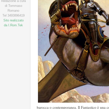
Redazione a cura
di Tommaso
Romano
Tel 3493896419
Sito realizzato
da I.Rom.Tek
barocca o contemporanea. Il Fantastico è una c