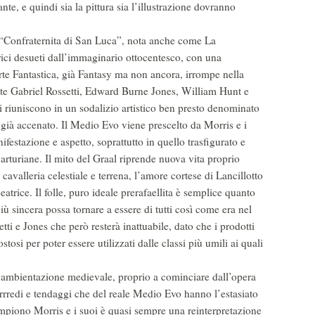
te, e quindi sia la pittura sia l’illustrazione dovranno
 “Confraternita di San Luca”, nota anche come La
rici desueti dall’immaginario ottocentesco, con una
Arte Fantastica, già Fantasy ma non ancora, irrompe nella
te Gabriel Rossetti, Edward Burne Jones, William Hunt e
he si riuniscono in un sodalizio artistico ben presto denominato
 già accenato. Il Medio Evo viene prescelto da Morris e i
ifestazione e aspetto, soprattutto in quello trasfigurato e
arturiane. Il mito del Graal riprende nuova vita proprio
cavalleria celestiale e terrena, l’amore cortese di Lancillotto
trice. Il folle, puro ideale prerafaellita è semplice quanto
iù sincera possa tornare a essere di tutti così come era nel
i e Jones che però resterà inattuabile, dato che i prodotti
ostosi per poter essere utilizzati dalle classi più umili ai quali
 di ambientazione medievale, proprio a cominciare dall’opera
i arrredi e tendaggi che del reale Medio Evo hanno l’estasiato
mpiono Morris e i suoi è quasi sempre una reinterpretazione