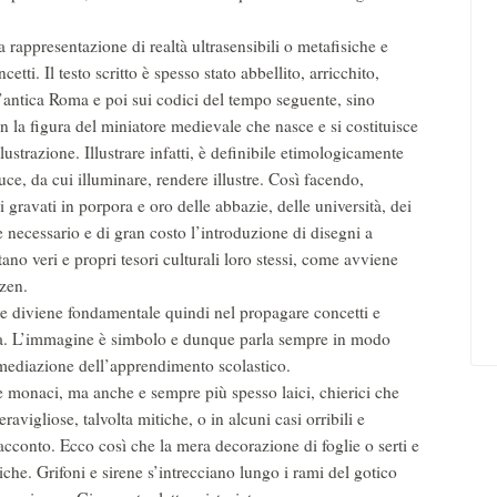
a rappresentazione di realtà ultrasensibili o metafisiche e
ti. Il testo scritto è spesso stato abbellito, arricchito,
l’antica Roma e poi sui codici del tempo seguente, sino
n la figura del miniatore medievale che nasce e si costituisce
llustrazione. Illustrare infatti, è definibile etimologicamente
luce, da cui illuminare, rendere illustre. Così facendo,
gravati in porpora e oro delle abbazie, delle università, dei
e necessario e di gran costo l’introduzione di disegni a
tano veri e propri tesori culturali loro stessi, come avviene
 zen.
ore diviene fondamentale quindi nel propagare concetti e
tta. L’immagine è simbolo e dunque parla sempre in modo
a mediazione dell’apprendimento scolastico.
nte monaci, ma anche e sempre più spesso laici, chierici che
vigliose, talvolta mitiche, o in alcuni casi orribili e
acconto. Ecco così che la mera decorazione di foglie o serti e
iche. Grifoni e sirene s’intrecciano lungo i rami del gotico