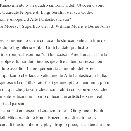
del Rinascimento o un quadro simbolista dell’Ottocento sono
o. Guardate le opere di Luigi Serafini e il suo Codex
on è un’opera d’Arte Fantastica la sua?
ave Moreau? Superfluo dirvi di William Morris e Burne Jones
reciso momento che è collocabile storicamente alla fine del
opo Inghilterra e Stati Uniti ha dato più lustro
 s’interrompe. Insomma “chi ha ucciso l’Arte Fantastica” e la
i colpevoli, non tutti inconsapevoli e al tempo stesso non
loro accoliti - hanno perpetrato al mondo dell’Arte.
 – qualcuno che faccia validamente Arte Fantastica in Italia,
perose fila di “illustratori” di genere, più o meno noti, più o
rte tra qualche giovane che ancora abbia consapevolezza che
mente le tecniche – parlo di tecniche artistiche vere, reali,
tri del passato.
ne, se non si conoscono Lorenzo Lotto o Giorgione o Paolo
elli Hildebrandt né Frank Frazetta, ma di certo non è
anuali illustrati dei role play. Troppo poco, lasciatemelo dire