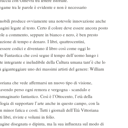
raccia con Ginevra tra lettere istoriate.
egame tra le parole è evidente e non è necessario
i mobili produce ovviamente una notevole innovazione anche
agini legate al testo. Certo il colore deve essere ancora posto
avole a commento, seppure in bianco e nero, è ben presto
duzione di tempo e denaro. I libri, quattrocentini,
essere codici e diventano il libro così come oggi lo
rte Fantastica che così segue il tempo dell’uomo lungo i
te integrante e ineludibile della Cultura umana tant’è che lo
à giganteggiare uno dei massimi artisti del genere: William
oriana che vede affermarsi un nuovo tipo di visione,
 avendo perso ogni remora e vergogna - scandalo e
maginario fantastico. Così è l’Ottocento, l’età della
ologia di supportare l’arte anche in questo campo, con la
 minor fatica e costi. Tutti i giornali dell’Età Vittoriana
 libri, riviste e volumi in folio.
magine disegnata o dipinta, ma la sua influenza sul modo di