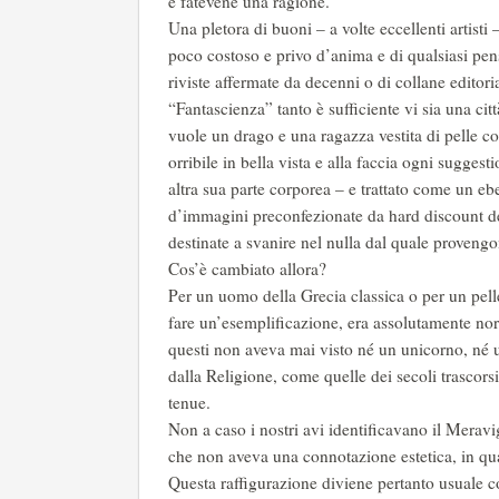
e fatevene una ragione.
Una pletora di buoni – a volte eccellenti artisti 
poco costoso e privo d’anima e di qualsiasi pen
riviste affermate da decenni o di collane editoria
“Fantascienza” tanto è sufficiente vi sia una cit
vuole un drago e una ragazza vestita di pelle c
orribile in bella vista e alla faccia ogni suggesti
altra sua parte corporea – e trattato come un e
d’immagini preconfezionate da hard discount del
destinate a svanire nel nulla dal quale proven
Cos’è cambiato allora?
Per un uomo della Grecia classica o per un pelle
fare un’esemplificazione, era assolutamente norm
questi non aveva mai visto né un unicorno, né u
dalla Religione, come quelle dei secoli trascorsi
tenue.
Non a caso i nostri avi identificavano il Meravi
che non aveva una connotazione estetica, in qua
Questa raffigurazione diviene pertanto usuale c