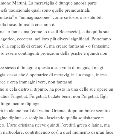
Simone Martini. La meraviglia è dunque ancora parte
ietà tradizionale quali sono quelle preindustriali.
“fantasia” e “immaginazione” come se fossero sostituibili
lla frase. In realtà così non è.
sma” o fantasima (come lo usa il Boccaccio), e da qui la sua
magorico, eccetera, nei loro più diversi significati. Potremmo
a è la capacità di creare sì, ma creare fantasmi - o fantasime
ro essere contingenti proiezioni della psiche e quindi non
ce stessa di imago e questa a sua volta di magus, i magi
ia stessa che è operatrice di meraviglie. La magia, intesa
trice e crea immagini vere, non fantasmi.
e si cela dietro il dipinto, ha posto in una delle sue opere un
rpatius Fingebat. Fingebat, badate bene, non Pingebat. Egli
 finge mentre dipinge.
rà in alcune parti del vicino Oriente, dopo un breve scontro
ne dipinta - e scolpita - lasciando quella squisitamente
o. L’arte cristiana riceve quindi l’eredità greca e latina, ma
in particolare, contribuendo così a quel momento di gran luce