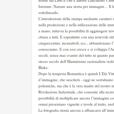
fiorito sui Libri d’Ore e altrove Lancillotto s’abb
Istoriare. Narrare una storia per immagini… Il l
sottolinearlo.
L’introduzione della stampa mediante caratter
nella produzione e nella utilizzazione delle imm
a mano, tuttavia la possibilità di aggiungere t
chiara a tutti. E soprattutto con una notevole ri
cinquecentini, incunaboli, ecc., abbandonano l’
conosciamo. E con essi cresce e si sviluppa l’A
secoli, senza mai svanire del tutto in quanto par
stesso secolo dell’Illuminismo razionalista vedr
Blake.
Dopo la tempesta Romantica è quindi L’Età Vitt
d’immagine, che susciterà - oggi ne sorridiamo
polemiche, ma che è la vera madre del nostro im
Rivoluzione Industriale, che consente alla tecn
possibilità di moltiplicare ancora l’immagine con
ormai presentano vignette e tavole al tratto, molti
La fotografia stenta ancora a affiancarsi all’im