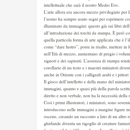
intellettuale che sarà il nostro Medio Evo.
L’arte allora era ancora mezzo privilegiato per l
l’uomo ha sempre usato segni per esprimere concet
illuminato da immagini: questo già sui libri del
all’introduzione dei torchi da stampa. È però co
quella particola forma di arte applicata che è l’i
come “dare lustro”, porre in risalto, mettere in 
nell’Età di mezzo, aumentano di pregio i volumi 
signori e dei sapienti. L’assenza di stampa rend
corollario di un testo e i maestri miniatori diven
anche in Oriente con i calligrafi arabi e i pittori
Il gioco dell’intelletto e della mano del miniat
immagini, quanto e quasi più della parola scri
diretto e non verbale, non ha la necessità dell
Così i primi illustratori, i miniatori, sono sove
introducono nelle immagini a margine figure mera
oscene, creando un racconto a lato di un altro r
ghirlande diventa un rigoglio di creature fantast