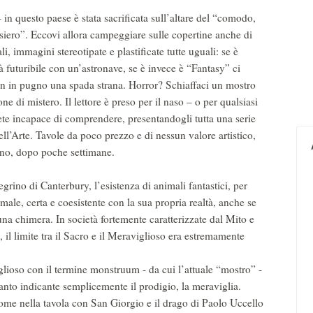
– in questo paese è stata sacrificata sull’altare del “comodo,
siero”. Eccovi allora campeggiare sulle copertine anche di
li, immagini stereotipate e plastificate tutte uguali: se è
tà futuribile con un’astronave, se è invece è “Fantasy” ci
on in pugno una spada strana. Horror? Schiaffaci un mostro
one di mistero. Il lettore è preso per il naso – o per qualsiasi
bete incapace di comprendere, presentandogli tutta una serie
l’Arte. Tavole da poco prezzo e di nessun valore artistico,
gono, dopo poche settimane.
grino di Canterbury, l’esistenza di animali fantastici, per
ale, certa e coesistente con la sua propria realtà, anche se
na chimera. In società fortemente caratterizzate dal Mito e
, il limite tra il Sacro e il Meraviglioso era estremamente
glioso con il termine monstruum - da cui l’attuale “mostro” -
nto indicante semplicemente il prodigio, la meraviglia.
ome nella tavola con San Giorgio e il drago di Paolo Uccello