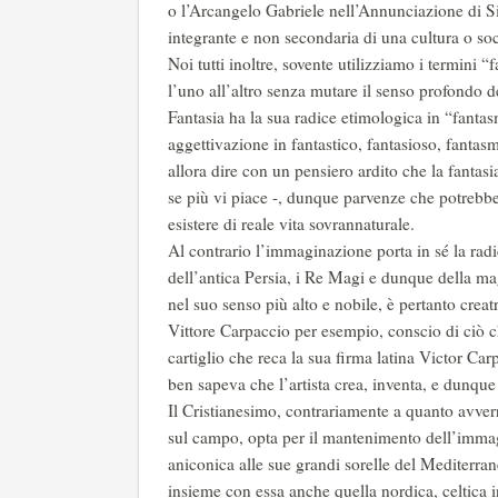
o l’Arcangelo Gabriele nell’Annunciazione di 
integrante e non secondaria di una cultura o soc
Noi tutti inoltre, sovente utilizziamo i termini 
l’uno all’altro senza mutare il senso profondo de
Fantasia ha la sua radice etimologica in “fanta
aggettivazione in fantastico, fantasioso, fantas
allora dire con un pensiero ardito che la fantasi
se più vi piace -, dunque parvenze che potrebbe
esistere di reale vita sovrannaturale.
Al contrario l’immaginazione porta in sé la radi
dell’antica Persia, i Re Magi e dunque della mag
nel suo senso più alto e nobile, è pertanto crea
Vittore Carpaccio per esempio, conscio di ciò ch
cartiglio che reca la sua firma latina Victor Ca
ben sapeva che l’artista crea, inventa, e dunque
Il Cristianesimo, contrariamente a quanto avver
sul campo, opta per il mantenimento dell’immagi
aniconica alle sue grandi sorelle del Mediterrane
insieme con essa anche quella nordica, celtica 