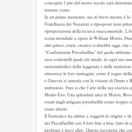
concepire l’arte del nuovo secolo sarà determinan
tenerne conto.
In un primo momento, ma di breve durata, è la
Fratellanza dei Nazareni a riproporre temi pitto
riproposizione della tecnica rinascimentale. L’
scena mondiale a opera di William Morris, Dan
altri pittori, esteti, creativi si direbbe oggi, c
“Confraternita Prerafaellita” del quale abbiamo
suoi confratelli quale età ideale, in ogni sua man
metasimbolico della leggenda e delle tradizioni 
attraverso le loro immagini, come il sogno della 
e Ginevra si annoda con la visione di Dante e Bea
ambizioso. Fare sì che l’arte nella sua essenza p
Medio Evo. Una splendida idea di Morris, Rossett
creati dagli artigiani prerafaelliti erano troppo c
erano diretti.
Il Fantastico ha attinto a soggetti di origine o
dei Preraffaelliti con il loro bric a brac fatto d
profumo e poco altro. Questa riscoperta che co