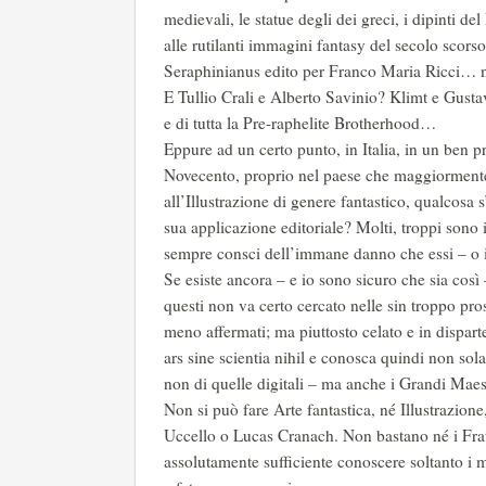
medievali, le statue degli dei greci, i dipinti 
alle rutilanti immagini fantasy del secolo scors
Seraphinianus edito per Franco Maria Ricci… n
E Tullio Crali e Alberto Savinio? Klimt e Gust
e di tutta la Pre-raphelite Brotherhood…
Eppure ad un certo punto, in Italia, in un ben p
Novecento, proprio nel paese che maggiormente d
all’Illustrazione di genere fantastico, qualcosa
sua applicazione editoriale? Molti, troppi sono 
sempre consci dell’immane danno che essi – o i 
Se esiste ancora – e io sono sicuro che sia così
questi non va certo cercato nelle sin troppo pros
meno affermati; ma piuttosto celato e in dispa
ars sine scientia nihil e conosca quindi non sola
non di quelle digitali – ma anche i Grandi Maes
Non si può fare Arte fantastica, né Illustrazio
Uccello o Lucas Cranach. Non bastano né i Frat
assolutamente sufficiente conoscere soltanto i m