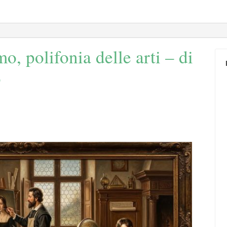
o, polifonia delle arti – di
o