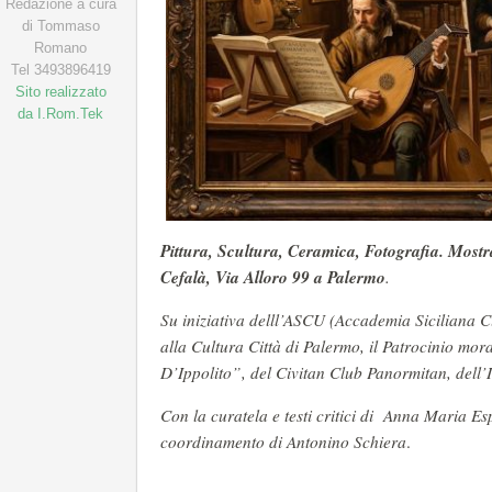
Redazione a cura
di Tommaso
Romano
Tel 3493896419
Sito realizzato
da I.Rom.Tek
Pittura, Scultura, Ceramica, Fotografia. Mostra
Cefalà, Via Alloro 99 a Palermo
.
Su iniziativa delll’ASCU (Accademia Siciliana Cu
alla Cultura Città di Palermo, il Patrocinio mo
D’Ippolito”, del Civitan Club Panormitan, dell’Is
Con la curatela e testi critici di Anna Maria Es
coordinamento di Antonino Schiera
.