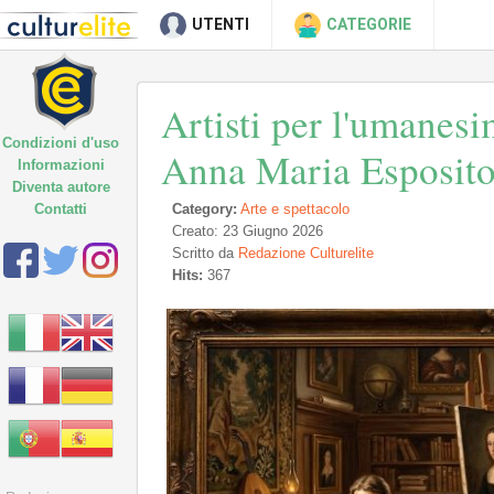
UTENTI
CATEGORIE
Artisti per l'umanesim
Condizioni d'uso
Anna Maria Esposit
Informazioni
Diventa autore
Contatti
Category:
Arte e spettacolo
Creato: 23 Giugno 2026
Scritto da
Redazione Culturelite
Hits:
367