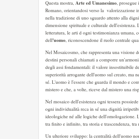
Arte ed Umanesimo
Questa mostra,
, prosegue 
Romano, orientandosi verso la valorizzazione integ
nella tradizione di uno sguardo attento alla digni
dimensione spirituale e culturale dell'esistenza. 
letteratura, le arti d ogni testimonianza umana, 
'uomo
dell
, riconoscendone il ruolo centrale qua
Nel Mosaicosmo, che rappresenta una visione del
destini personali chiamati a comporre un'armoni
degli assi fondamentali: il valore insostituibile
superiorità arrogante dell'uomo sul creato, ma nel
sé. L'uomo è l'essere che guarda il mondo e con
mistero e che, a volte, riceve dal mistero una ri
Nel mosaico dell'esistenza ogni tessera possiede
ogni individualità reca in sé una dignità irripetib
ideologiche né alle logiche dell'omologazione. 
tra finito e infinito, tra storia e trascendenza, t
Un ulteriore sviluppo: la centralità dell'uomo n