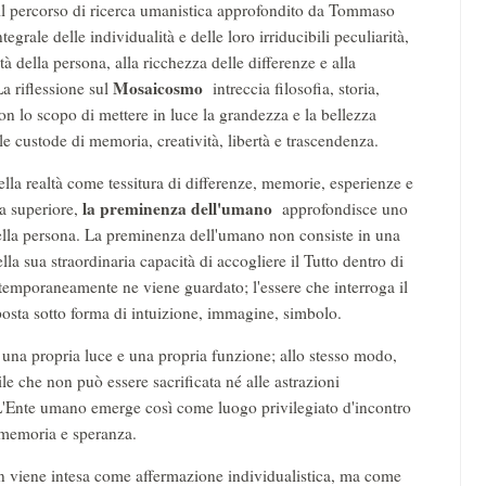
il percorso di ricerca umanistica approfondito da Tommaso
rale delle individualità e delle loro irriducibili peculiarità,
tà della persona, alla ricchezza delle differenze e alla
Mosaicosmo
La riflessione sul
intreccia filosofia, storia,
con lo scopo di mettere in luce la grandezza e la bellezza
le custode di memoria, creatività, libertà e trascendenza.
la realtà come tessitura di differenze, memorie, esperienze e
la preminenza dell'umano
a superiore,
approfondisce uno
 della persona. La preminenza dell'umano non consiste in una
la sua straordinaria capacità di accogliere il Tutto dentro di
temporaneamente ne viene guardato; l'essere che interroga il
sposta sotto forma di intuizione, immagine, simbolo.
 una propria luce e una propria funzione; allo stesso modo,
ile che non può essere sacrificata né alle astrazioni
L'Ente umano emerge così come luogo privilegiato d'incontro
ra memoria e speranza.
on viene intesa come affermazione individualistica, ma come