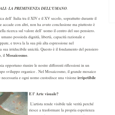
ALI: LA PREMINENZA DELL'UMANO
.
dell’ Italia tra il XIV e il XV secolo, soprattutto durante il
accade con altri, non ha avuto conclusione ma piuttosto è
della ricerca sul valore dell’ uomo il centro del suo pensiero.
 umano possieda dignità, libertà, capacità razionale e
ppate, e trova la la sua più alta espressione nel
a sua irriducibile unicità. Questo è il fondamento del pensiero
Mosaicosmo
, il
.
ia opportuno riunire le nostre differenti riflessioni in un
mpo sviluppo organico . Nel Mosaicosmo, il grande mosaico
irripetibile
 e necessaria e ogni uomo custodisce una visione
E l’ Arte visuale?
L'artista rende visibile tale verità perché
riesce a trasformare la propria esperienza