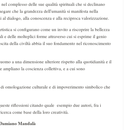
, nel complesso delle sue qualità spirituali che si declinano
negare che la grandezza dell'umanità si manifesta nella
si al dialogo, alla conoscenza e alla reciproca valorizzazione.
tistica si configurano come un invito a riscoprire la bellezza
ali e delle molteplici forme attraverso cui si esprime il genio
cita della civiltà abbia il suo fondamento nel riconoscimento
uomo a una dimensione ulteriore rispetto alla quotidianità e il
he ampliano la coscienza collettiva, e a cui sono
si di omologazione culturale e di impoverimento simbolico che
ueste riflessioni citando quale esempio due autori, fra i
icerca come base della loro creatività.
di Damiano Mandalà