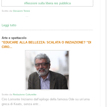
Scritto da
Giovanni Teresi
...
Leggi tutto
Arte e spettacolo
“EDUCARE ALLA BELLEZZA: SCALATA O INIZIAZIONE? “DI
CIRO...
Scritto da
Redazione Culturelite
Ciro Lomonte Iniziamo dall’epilogo della famosa Ode su un’urna
greca di Keats, senza entr...