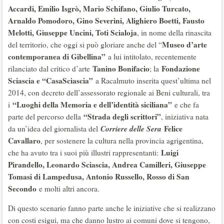
Accardi, Emilio Isgrò, Mario Schifano, Giulio Turcato,
Arnaldo Pomodoro, Gino Severini, Alighiero Boetti, Fausto
Melotti, Giuseppe Uncini, Toti Scialoja
, in nome della rinascita
Museo d’arte
del territorio, che oggi si può gloriare anche del “
contemporanea di Gibellina”
a lui intitolato, recentemente
Tanino Bonifacio
Fondazione
rilanciato dal critico d’arte
; la
Sciascia e “CasaSciascia”
a Racalmuto inserita quest’ultima nel
2014, con decreto dell’assessorato regionale ai Beni culturali, tra
“Luoghi della Memoria e dell’identità siciliana”
i
e che fa
“Strada degli scrittori”
parte del percorso della
, iniziativa nata
Corriere delle Sera
Felice
da un’idea del giornalista del
Cavallaro
, per sostenere la cultura nella provincia agrigentina,
Luigi
che ha avuto tra i suoi più illustri rappresentanti:
Pirandello, Leonardo Sciascia, Andrea Camilleri, Giuseppe
Tomasi di Lampedusa, Antonio Russello, Rosso di San
Secondo
e molti altri ancora.
Di questo scenario fanno parte anche le iniziative che si realizzano
con costi esigui, ma che danno lustro ai comuni dove si tengono,