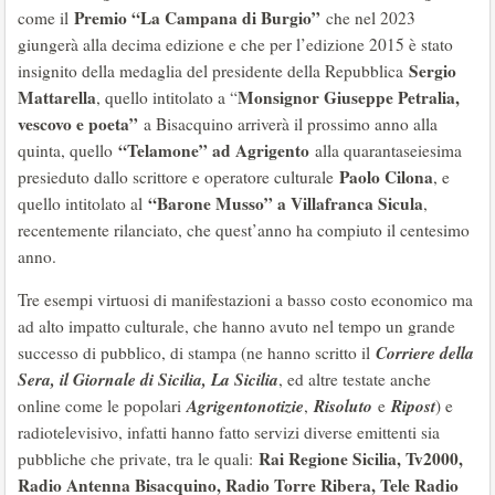
Premio “La Campana di Burgio”
come il
che nel 2023
giungerà alla decima edizione e che per l’edizione 2015 è stato
Sergio
insignito della medaglia del presidente della Repubblica
Mattarella
Monsignor Giuseppe Petralia,
, quello intitolato a “
vescovo e poeta”
a Bisacquino arriverà il prossimo anno alla
“Telamone” ad Agrigento
quinta, quello
alla quarantaseiesima
Paolo Cilona
presieduto dallo scrittore e operatore culturale
, e
“Barone Musso” a Villafranca Sicula
quello intitolato al
,
recentemente rilanciato, che quest’anno ha compiuto il centesimo
anno.
Tre esempi virtuosi di manifestazioni a basso costo economico ma
ad alto impatto culturale, che hanno avuto nel tempo un grande
Corriere della
successo di pubblico, di stampa (ne hanno scritto il
Sera, il Giornale di Sicilia, La Sicilia
, ed altre testate anche
Agrigentonotizie
Risoluto
Ripost
online come le popolari
,
e
) e
radiotelevisivo, infatti hanno fatto servizi diverse emittenti sia
Rai Regione Sicilia, Tv2000,
pubbliche che private, tra le quali:
Radio Antenna Bisacquino, Radio Torre Ribera, Tele Radio