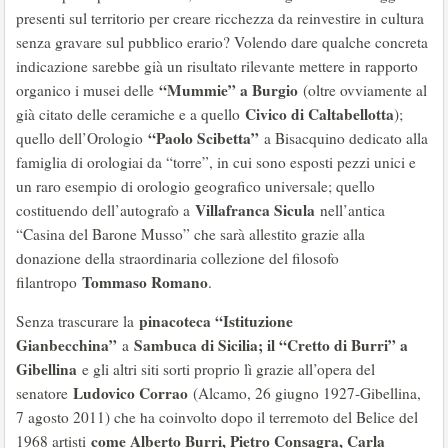
presenti sul territorio per creare ricchezza da reinvestire in cultura
senza gravare sul pubblico erario? Volendo dare qualche concreta
indicazione sarebbe già un risultato rilevante mettere in rapporto
“Mummie” a Burgio
organico i musei delle
(oltre ovviamente al
Civico di Caltabellotta
già citato delle ceramiche e a quello
);
“Paolo Scibetta”
quello dell’Orologio
a Bisacquino dedicato alla
famiglia di orologiai da “torre”, in cui sono esposti pezzi unici e
un raro esempio di orologio geografico universale; quello
Villafranca Sicula
costituendo dell’autografo a
nell’antica
“Casina del Barone Musso” che sarà allestito grazie alla
donazione della straordinaria collezione del filosofo
Tommaso Romano
filantropo
.
pinacoteca “Istituzione
Senza trascurare la
Gianbecchina”
Sambuca di Sicilia; il “Cretto di Burri” a
a
Gibellina
e gli altri siti sorti proprio lì grazie all’opera del
Ludovico Corrao
senatore
(Alcamo, 26 giugno 1927-Gibellina,
7 agosto 2011) che ha coinvolto dopo il terremoto del Belice del
come Alberto Burri, Pietro Consagra, Carla
1968 artisti