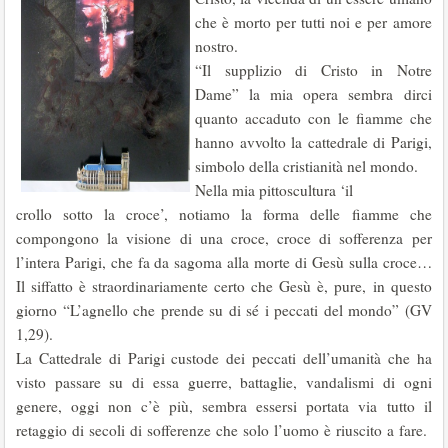
che è morto per tutti noi e per amore
nostro.
“Il supplizio di Cristo in Notre
Dame” la mia opera sembra dirci
quanto accaduto con le fiamme che
hanno avvolto la cattedrale di Parigi,
simbolo della cristianità nel mondo.
Nella mia pittoscultura ‘il
crollo sotto la croce’, notiamo la forma delle fiamme che
compongono la visione di una croce, croce di sofferenza per
l’intera Parigi, che fa da sagoma alla morte di Gesù sulla croce…
Il siffatto è straordinariamente certo che Gesù è, pure, in questo
giorno “L’agnello che prende su di sé i peccati del mondo” (GV
1,29).
La Cattedrale di Parigi custode dei peccati dell’umanità che ha
visto passare su di essa guerre, battaglie, vandalismi di ogni
genere, oggi non c’è più, sembra essersi portata via tutto il
retaggio di secoli di sofferenze che solo l’uomo è riuscito a fare.