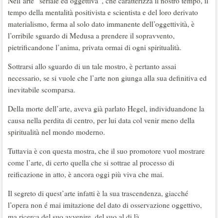
Nell’arte “seriale ed oggettiva”, che caratterizza il nostro tempo, il
tempo della mentalità positivista e scientista e del loro derivato
materialismo, ferma al solo dato immanente dell’oggettività, è
l’orribile sguardo di Medusa a prendere il sopravvento,
pietrificandone l’anima, privata ormai di ogni spiritualità.
Sottrarsi allo sguardo di un tale mostro, è pertanto assai
necessario, se si vuole che l’arte non giunga alla sua definitiva ed
inevitabile scomparsa.
Della morte dell’arte, aveva già parlato Hegel, individuandone la
causa nella perdita di centro, per lui data col venir meno della
spiritualità nel mondo moderno.
Tuttavia è con questa mostra, che il suo promotore vuol mostrare
come l’arte, di certo quella che si sottrae al processo di
reificazione in atto, è ancora oggi più viva che mai.
Il segreto di quest’arte infatti è la sua trascendenza, giacché
l’opera non é mai imitazione del dato di osservazione oggettivo,
ma ricerca del suo avvenire, del suo al di là.