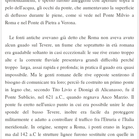
sprofondamenti, e spesso furono alleggeriti con aperture sopra il
pelo dell'acqua, gli occhi da ponte, che aumentavano la superficie
di deflusso durante le piene, come si vede nel Ponte Milvio a
Roma e nel Ponte di Pietra a Verona.
Le fonti antiche avevano già detto che Roma non aveva avuto
alcun guado sul Tevere, un fiume che soprattutto in età romana
era guadabile soltanto in casi eccezionali: le sue rive erano troppo
alte e la corrente fluviale presentava grandi difficoltà perché
troppo larga, assai rapida e profonda; in pratica il guado era quasi
impossibile. Ma le genti romane delle rive opposte sentirono il
bisogno di comunicare tra loro; perciò fu costruito un primo ponte
in legno che, secondo Tito Livio e Dionigi di Alicanasso, fu il
Ponte Sublicio, nel 621 a.C., quando regnava Anco Marzio. Il
ponte fu eretto nell'unico punto in cui era possibile unire le due
sponde del basso Tevere, inoltre era facile da proteggere
militarmente e adatto a controllare il traffico fra l'Etruria e l'Italia
meridionale. In origine, sempre a Roma, i ponti erano in legno,
ma dal 142 a.C le strutture lignee furono sostituite con quelle in