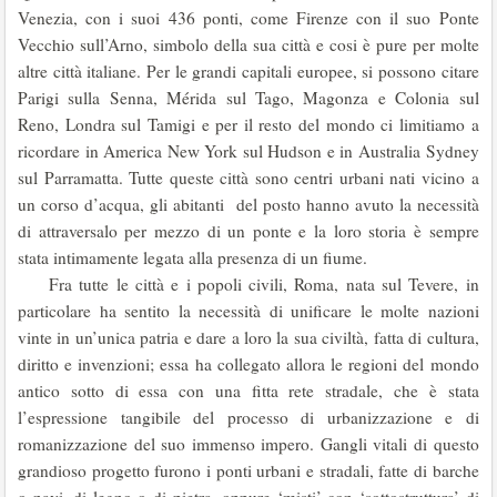
Venezia, con i suoi 436 ponti, come Firenze con il suo Ponte
Vecchio sull’Arno, simbolo della sua città e cosi è pure per molte
altre città italiane. Per le grandi capitali europee, si possono citare
Parigi sulla Senna, Mérida sul Tago, Magonza e Colonia sul
Reno, Londra sul Tamigi e per il resto del mondo ci limitiamo a
ricordare in America New York sul Hudson e in Australia Sydney
sul Parramatta. Tutte queste città sono centri urbani nati vicino a
un corso d’acqua, gli abitanti del posto hanno avuto la necessità
di attraversalo per mezzo di un ponte e la loro storia è sempre
stata intimamente legata alla presenza di un fiume.
Fra tutte le città e i popoli civili, Roma, nata sul Tevere, in
particolare ha sentito la necessità di unificare le molte nazioni
vinte in un’unica patria e dare a loro la sua civiltà, fatta di cultura,
diritto e invenzioni; essa ha collegato allora le regioni del mondo
antico sotto di essa con una fitta rete stradale, che è stata
l’espressione tangibile del processo di urbanizzazione e di
romanizzazione del suo immenso impero. Gangli vitali di questo
grandioso progetto furono i ponti urbani e stradali, fatte di barche