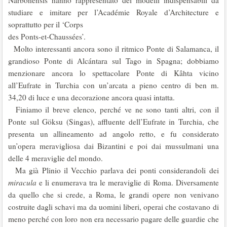
Narbonensis hanno rappresentato dei modelli indispensabili da
studiare e imitare per l’Académie Royale d’Architecture e
soprattutto per il ‘Corps
des Ponts-et-Chaussées’.
Molto interessanti ancora sono il ritmico Ponte di Salamanca, il
grandioso Ponte di Alcántara sul Tago in Spagna; dobbiamo
menzionare ancora lo spettacolare Ponte di Kâhta vicino
all’Eufrate in Turchia con un’arcata a pieno centro di ben m.
34,20 di luce e una decorazione ancora quasi intatta.
Finiamo il breve elenco, perché ve ne sono tanti altri, con il
Ponte sul Göksu (Singas), affluente dell’Eufrate in Turchia, che
presenta un allineamento ad angolo retto, e fu considerato
un’opera meravigliosa dai Bizantini e poi dai mussulmani una
delle 4 meraviglie del mondo.
Ma già Plinio il Vecchio parlava dei ponti considerandoli dei
miracula
e li enumerava tra le meraviglie di Roma. Diversamente
da quello che si crede, a Roma, le grandi opere non venivano
costruite dagli schavi ma da uomini liberi, operai che costavano di
meno perché con loro non era necessario pagare delle guardie che