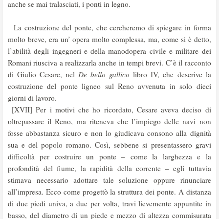
anche se mai tralasciati, i ponti in legno.
La costruzione del ponte, che cercheremo di spiegare in forma
molto breve, era un’ opera molto complessa, ma, come si è detto,
l’abilità degli ingegneri e della manodopera civile e militare dei
Romani riusciva a realizzarla anche in tempi brevi. C’è il racconto
di Giulio Cesare, nel
De bello gallico
libro IV, che descrive la
costruzione del ponte ligneo sul Reno avvenuta in solo dieci
giorni di lavoro.
[XVII] Per i motivi che ho ricordato, Cesare aveva deciso di
oltrepassare il Reno, ma riteneva che l’impiego delle navi non
fosse abbastanza sicuro e non lo giudicava consono alla dignità
sua e del popolo romano. Così, sebbene si presentassero gravi
difficoltà per costruire un ponte – come la larghezza e la
profondità del fiume, la rapidità della corrente – egli tuttavia
stimava necessario adottare tale soluzione oppure rinunciare
all’impresa. Ecco come progettò la struttura dei ponte. A distanza
di due piedi univa, a due per volta, travi lievemente appuntite in
basso, del diametro di un piede e mezzo di altezza commisurata