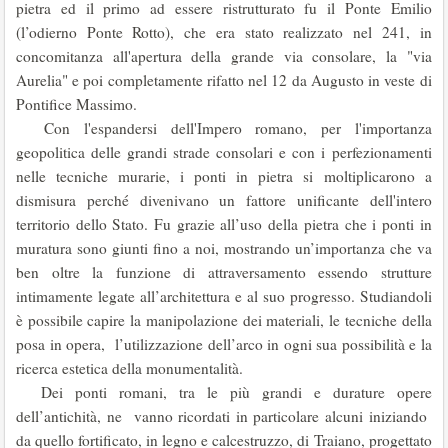
pietra ed il primo ad essere ristrutturato fu il Ponte Emilio
(l’odierno Ponte Rotto), che era stato realizzato nel 241, in
concomitanza all'apertura della grande via consolare, la "via
Aurelia" e poi completamente rifatto nel 12 da Augusto in veste di
Pontifice Massimo.
Con l'espandersi dell'Impero romano, per l'importanza
geopolitica delle grandi strade consolari e con i perfezionamenti
nelle tecniche murarie, i ponti in pietra si moltiplicarono a
dismisura perché divenivano un fattore unificante dell'intero
territorio dello Stato. Fu grazie all’uso della pietra che i ponti in
muratura sono giunti fino a noi, mostrando un’importanza che va
ben oltre la funzione di attraversamento essendo strutture
intimamente legate all’architettura e al suo progresso. Studiandoli
è possibile capire la manipolazione dei materiali, le tecniche della
posa in opera, l’utilizzazione dell’arco in ogni sua possibilità e la
ricerca estetica della monumentalità.
Dei ponti romani, tra le più grandi e durature opere
dell’antichità, ne vanno ricordati in particolare alcuni iniziando
da quello fortificato, in legno e calcestruzzo, di Traiano, progettato