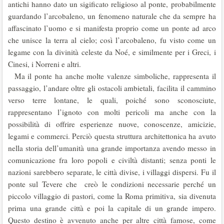
antichi hanno dato un sigificato religioso al ponte, probabilmente
guardando l’arcobaleno, un fenomeno naturale che da sempre ha
affascinato l’uomo e si manifesta proprio come un ponte ad arco
che unisce la terra al cielo; così l’arcobaleno, fu visto come un
legame con la divinità celeste da Noé, e similmente per i Greci, i
Cinesi, i Norreni e altri.
Ma il ponte ha anche molte valenze simboliche, rappresenta il
passaggio, l’andare oltre gli ostacoli ambietali, facilita il cammino
verso terre lontane, le quali, poiché sono sconosciute,
rappresentano l’ignoto con molti pericoli ma anche con la
possibilità di offrire esperienze nuove, conoscenze, amicizie,
legami e commerci. Perciò questa struttura architettonica ha avuto
nella storia dell’umanità una grande importanza avendo messo in
comunicazione fra loro popoli e civiltà distanti; senza ponti le
nazioni sarebbero separate, le città divise, i villaggi dispersi. Fu il
ponte sul Tevere che creò le condizioni necessarie perché un
piccolo villaggio di pastori, come la Roma primitiva, sia divenuta
prima una grande città e poi la capitale di un grande impero.
Questo destino è avvenuto anche per altre città famose, come