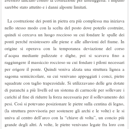
avessero lanciato contro la costruzione per distruggerla: l’impatto
sarebbe stato attutito e i danni alponte limitati.
La costruzione dei ponti in pietra era più complessa ma iniziava
nello stesso modo con la scelta del posto dove poterlo costruire,
quindi si cercava un luogo roccioso su cui fondare le spalle dei
ponti perché resistessero alle piene e alle alluvioni del fiume. In
origine si operava con la temporanea deviazione del corso
d’acqua mediante palizzate e dighe, poi si scavava fino a
raggiungere il massiccio roccioso su cui fondare i piloni necessari
per erigere il ponte. Quindi veniva alzata una struttura lignea a
sagoma semicircolare, su cui venivano appoggiati i conci, pietre
squadrate con taglio trapezoidale. Si utilizzavano delle gru dotate
di paranchi a più livelli ed un sistema di carrucole per sollevare i
carichi al fine di ridurre la forza necessaria per il sollevamento dei
pesi. Così si potevano posizionare le pietre sulla centina di legno,
(la struttura provvisoria per sostenere gli archi e le volte) e le si
univa al centro dell’arco con la “chiave di volta”, un concio più
grande degli altri. A volte, le pietre venivano legate fra loro con