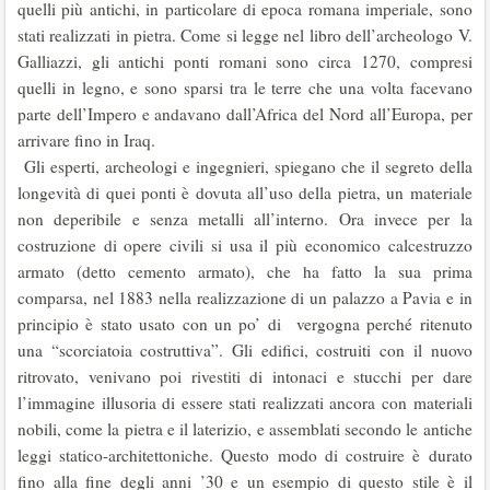
quelli più antichi, in particolare di epoca romana imperiale, sono
stati realizzati in pietra. Come si legge nel libro dell’archeologo V.
Galliazzi, gli antichi ponti romani sono circa 1270, compresi
quelli in legno, e sono sparsi tra le terre che una volta facevano
parte dell’Impero e andavano dall’Africa del Nord all’Europa, per
arrivare fino in Iraq.
Gli esperti, archeologi e ingegnieri, spiegano che il segreto della
longevità di quei ponti è dovuta all’uso della pietra, un materiale
non deperibile e senza metalli all’interno. Ora invece per la
costruzione di opere civili si usa il più economico calcestruzzo
armato (detto cemento armato), che ha fatto la sua prima
comparsa, nel 1883 nella realizzazione di un palazzo a Pavia e in
principio è stato usato con un po’ di vergogna perché ritenuto
una “scorciatoia costruttiva”. Gli edifici, costruiti con il nuovo
ritrovato, venivano poi rivestiti di intonaci e stucchi per dare
l’immagine illusoria di essere stati realizzati ancora con materiali
nobili, come la pietra e il laterizio, e assemblati secondo le antiche
leggi statico-architettoniche. Questo modo di costruire è durato
fino alla fine degli anni ’30 e un esempio di questo stile è il