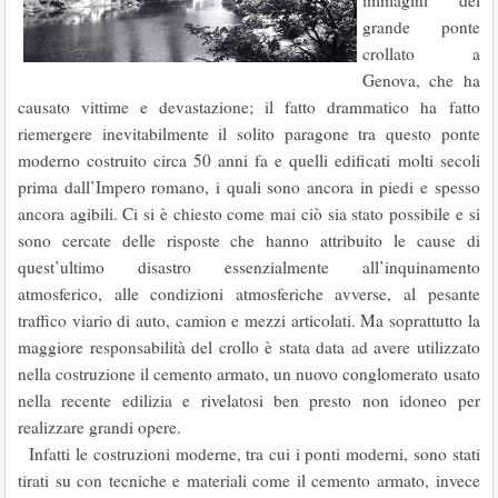
immagini del
grande ponte
crollato a
Genova, che ha
causato vittime e devastazione; il fatto drammatico ha fatto
riemergere inevitabilmente il solito paragone tra questo ponte
moderno costruito circa 50 anni fa e quelli edificati molti secoli
prima dall’Impero romano, i quali sono ancora in piedi e spesso
ancora agibili. Ci si è chiesto come mai ciò sia stato possibile e si
sono cercate delle risposte che hanno attribuito le cause di
quest’ultimo disastro essenzialmente all’inquinamento
atmosferico, alle condizioni atmosferiche avverse, al pesante
traffico viario di auto, camion e mezzi articolati. Ma soprattutto la
maggiore responsabilità del crollo è stata data ad avere utilizzato
nella costruzione il cemento armato, un nuovo conglomerato usato
nella recente edilizia e rivelatosi ben presto non idoneo per
realizzare grandi opere.
Infatti le costruzioni moderne, tra cui i ponti moderni, sono stati
tirati su con tecniche e materiali come il cemento armato, invece