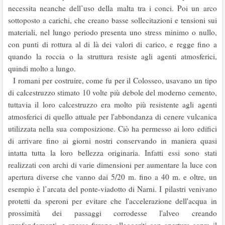
necessita neanche dell’uso della malta tra i conci. Poi un arco
sottoposto a carichi, che creano basse sollecitazioni e tensioni sui
materiali, nel lungo periodo presenta uno stress minimo o nullo,
con punti di rottura al di là dei valori di carico, e regge fino a
quando la roccia o la struttura resiste agli agenti atmosferici,
quindi molto a lungo.
I romani per costruire, come fu per il Colosseo, usavano un tipo
di calcestruzzo stimato 10 volte più debole del moderno cemento,
tuttavia il loro calcestruzzo era molto più resistente agli agenti
atmosferici di quello attuale per l'abbondanza di cenere vulcanica
utilizzata nella sua composizione. Ciò ha permesso ai loro edifici
di arrivare fino ai giorni nostri conservando in maniera quasi
intatta tutta la loro bellezza originaria. Infatti essi sono stati
realizzati con archi di varie dimensioni per aumentare la luce con
apertura diverse che vanno dai 5/20 m. fino a 40 m. e oltre, un
esempio è l’arcata del ponte-viadotto di Narni. I pilastri venivano
protetti da speroni per evitare che l'accelerazione dell'acqua in
prossimità dei passaggi corrodesse l'alveo creando