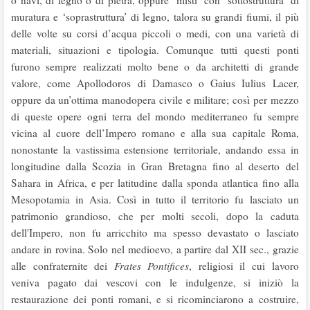
o navi, di legno o di pietra, oppure ‘misti’ con ‘sottostruttura’ di
muratura e ‘soprastruttura’ di legno, talora su grandi fiumi, il più
delle volte su corsi d’acqua piccoli o medi, con una varietà di
materiali, situazioni e tipologia. Comunque tutti questi ponti
furono sempre realizzati molto bene o da architetti di grande
valore, come Apollodoros di Damasco o Gaius Iulius Lacer,
oppure da un’ottima manodopera civile e militare; così per mezzo
di queste opere ogni terra del mondo mediterraneo fu sempre
vicina al cuore dell’Impero romano e alla sua capitale Roma,
nonostante la vastissima estensione territoriale, andando essa in
longitudine dalla Scozia in Gran Bretagna fino al deserto del
Sahara in Africa, e per latitudine dalla sponda atlantica fino alla
Mesopotamia in Asia. Così in tutto il territorio fu lasciato un
patrimonio grandioso, che per molti secoli, dopo la caduta
dell'Impero, non fu arricchito ma spesso devastato o lasciato
andare in rovina. Solo nel medioevo, a partire dal XII sec., grazie
alle confraternite dei
Frates Pontifices
, religiosi il cui lavoro
veniva pagato dai vescovi con le indulgenze, si iniziò la
restaurazione dei ponti romani, e si ricominciarono a costruire,