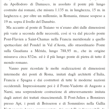
da Apollodoro di Damasco, in assoluto il ponte più lungo
costruito dai romani, che misura 1.135 m. in lunghezza, 15 m. in
larghezza e, per oltre un millennio, in Romania, rimase sospeso a
19 m. sopra il livello del Danubio.
Ma accanto al ponte di Traiano ve n’erano altri dalle dimensioni
più varie a seconda delle necessità, così si va dal piccolo ponte
Pont-Flavien a Saint-Chamas nella Francia meridionale a quello
spettacolare del Pondel in Val d’Aosta, allo straordinario Ponte
sulla Guadiana a Mérida, lungo 788,95 m., che in origine
misurava circa 832m. ed è il più lungo ponte di pietra di tutto il
mondo romano.
Vanno pure ricordate le molte realizzazioni di dimensioni
intermedie dei ponti di Roma, imitati dagli architetti d’Italia,
Francia e Spagna e dai costruttori di tutte le moderne nazioni
occidentali. Impressionante poi è il Ponte-Viadotto di Augusto a
Narni, una sorprendente costruzione di attraversamento imitata
dagli autori dei trattati rinascimentali. Il Pont-Julien a Bonnieux
presso Apt, i ponti di Boisseron e di Sommières nella Gallia