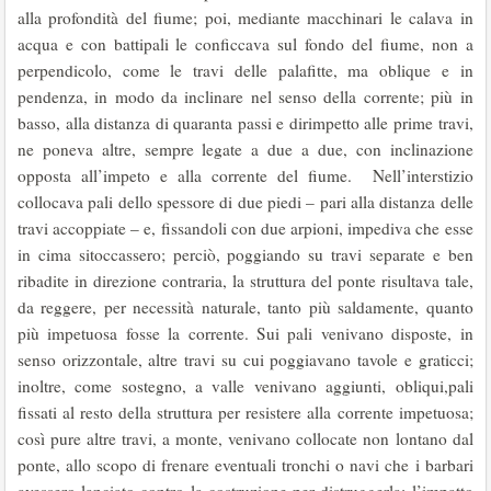
alla profondità del fiume; poi, mediante macchinari le calava in
acqua e con battipali le conficcava sul fondo del fiume, non a
perpendicolo, come le travi delle palafitte, ma oblique e in
pendenza, in modo da inclinare nel senso della corrente; più in
basso, alla distanza di quaranta passi e dirimpetto alle prime travi,
ne poneva altre, sempre legate a due a due, con inclinazione
opposta all’impeto e alla corrente del fiume. Nell’interstizio
collocava pali dello spessore di due piedi – pari alla distanza delle
travi accoppiate – e, fissandoli con due arpioni, impediva che esse
in cima sitoccassero; perciò, poggiando su travi separate e ben
ribadite in direzione contraria, la struttura del ponte risultava tale,
da reggere, per necessità naturale, tanto più saldamente, quanto
più impetuosa fosse la corrente. Sui pali venivano disposte, in
senso orizzontale, altre travi su cui poggiavano tavole e graticci;
inoltre, come sostegno, a valle venivano aggiunti, obliqui,pali
fissati al resto della struttura per resistere alla corrente impetuosa;
così pure altre travi, a monte, venivano collocate non lontano dal
ponte, allo scopo di frenare eventuali tronchi o navi che i barbari