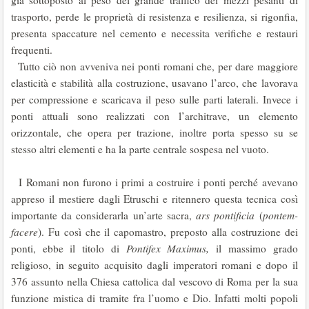
già sottoposto al peso del grande traffico dei mezzi pesanti di
trasporto, perde le proprietà di resistenza e resilienza, si rigonfia,
presenta spaccature nel cemento e necessita verifiche e restauri
frequenti.
Tutto ciò non avveniva nei ponti romani che, per dare maggiore
elasticità e stabilità alla costruzione, usavano l’arco, che lavorava
per compressione e scaricava il peso sulle parti laterali. Invece i
ponti attuali sono realizzati con l’architrave, un elemento
orizzontale, che opera per trazione, inoltre porta spesso su se
stesso altri elementi e ha la parte centrale sospesa nel vuoto.
I Romani non furono i primi a costruire i ponti perché avevano
appreso il mestiere dagli Etruschi e ritennero questa tecnica così
importante da considerarla un’arte sacra,
ars pontificia
(
pontem-
facere
). Fu così che il capomastro, preposto alla costruzione dei
ponti, ebbe il titolo di
Pontifex Maximus,
il massimo grado
religioso, in seguito acquisito dagli imperatori romani e dopo il
376 assunto nella Chiesa cattolica dal vescovo di Roma per la sua
funzione mistica di tramite fra l’uomo e Dio. Infatti molti popoli