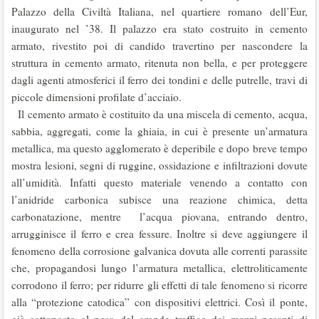
Palazzo della Civiltà Italiana, nel quartiere romano dell’Eur,
inaugurato nel ’38. Il palazzo era stato costruito in cemento
armato, rivestito poi di candido travertino per nascondere la
struttura in cemento armato, ritenuta non bella, e per proteggere
dagli agenti atmosferici il ferro dei tondini e delle putrelle, travi di
piccole dimensioni profilate d’acciaio.
Il cemento armato è costituito da una miscela di cemento, acqua,
sabbia, aggregati, come la ghiaia, in cui è presente un’armatura
metallica, ma questo agglomerato è deperibile e dopo breve tempo
mostra lesioni, segni di ruggine, ossidazione e infiltrazioni dovute
all’umidità. Infatti questo materiale venendo a contatto con
l’anidride carbonica subisce una reazione chimica, detta
carbonatazione, mentre l’acqua piovana, entrando dentro,
arrugginisce il ferro e crea fessure. Inoltre si deve aggiungere il
fenomeno della corrosione galvanica dovuta alle correnti parassite
che, propagandosi lungo l’armatura metallica, elettroliticamente
corrodono il ferro; per ridurre gli effetti di tale fenomeno si ricorre
alla “protezione catodica” con dispositivi elettrici. Così il ponte,