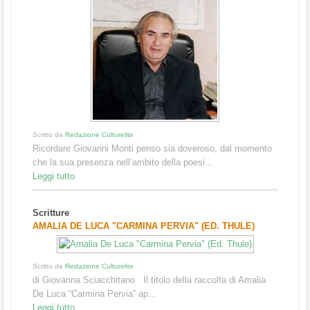
Scritto da
Redazione Culturelite
Ricordare Giovanni Monti penso sia doveroso, dal momento
che la sua presenza nell’ambito della poesi...
Leggi tutto
Scritture
AMALIA DE LUCA "CARMINA PERVIA" (ED. THULE)
Scritto da
Redazione Culturelite
di Giovanna Sciacchitano Il titolo della raccolta di Amalia
De Luca “Carmina Pervia” ap...
Leggi tutto