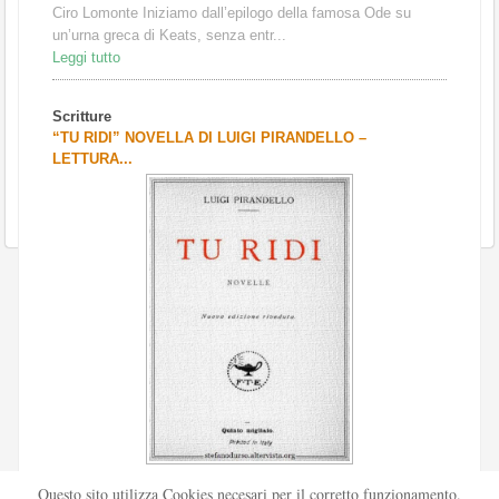
Ciro Lomonte Iniziamo dall’epilogo della famosa Ode su
un’urna greca di Keats, senza entr...
Leggi tutto
Scritture
“TU RIDI” NOVELLA DI LUIGI PIRANDELLO –
LETTURA...
Scritto da
Redazione Culturelite
Questo sito utilizza Cookies necesari per il corretto funzionamento.