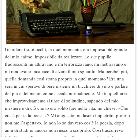
Guardare i suoi occhi, in quel momento, era impresa più grande
del mio animo, impossibile da realizzare. Le sue pupille
fluorescenti mi attiravano e mi terrorizzavano, mi inebriavano e
mi rendevano incapace di alzare il mio sguardo. Ma perché, poi,
quella domanda così strana proprio in quel momento? Era una
sera in cui speravo di bere insieme un bicchiere di vino e parlare
del più e del meno, come accade normalmente. Ma in quell’aria
che improvvisamente si tinse di solitudine, sapendo del mio
mestiere e di ciò che io ero solito fare nella vita, mi chiese: «Che
cos’è per te la poesia»? Mi angosciò, mi lascio impietrito, proprio
non me l’aspettavo. Io non lo so davvero cos’è la poesia, dopo
anni di studi io ancora non riesco a scoprirlo. Così trascorrevo