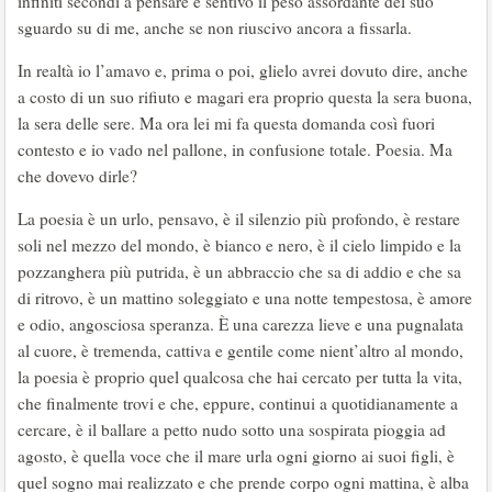
infiniti secondi a pensare e sentivo il peso assordante del suo
sguardo su di me, anche se non riuscivo ancora a fissarla.
In realtà io l’amavo e, prima o poi, glielo avrei dovuto dire, anche
a costo di un suo rifiuto e magari era proprio questa la sera buona,
la sera delle sere. Ma ora lei mi fa questa domanda così fuori
contesto e io vado nel pallone, in confusione totale. Poesia. Ma
che dovevo dirle?
La poesia è un urlo, pensavo, è il silenzio più profondo, è restare
soli nel mezzo del mondo, è bianco e nero, è il cielo limpido e la
pozzanghera più putrida, è un abbraccio che sa di addio e che sa
di ritrovo, è un mattino soleggiato e una notte tempestosa, è amore
e odio, angosciosa speranza. È una carezza lieve e una pugnalata
al cuore, è tremenda, cattiva e gentile come nient’altro al mondo,
la poesia è proprio quel qualcosa che hai cercato per tutta la vita,
che finalmente trovi e che, eppure, continui a quotidianamente a
cercare, è il ballare a petto nudo sotto una sospirata pioggia ad
agosto, è quella voce che il mare urla ogni giorno ai suoi figli, è
quel sogno mai realizzato e che prende corpo ogni mattina, è alba