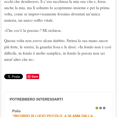
occhi che desideravo, lì c’era racchiusa la mia sua vita e, forse,
anche la mia, ma lì soltanto lo scoprimmo insieme e per la prima
volta, come se improvvisamente fossimo diventati un’unica
materia, un unico soffio vitale.
«Che cos’è la poesia»? Mi richiese.
Questa volta non avevo alcun dubbio. Strinsi la sua mano ancor
più forte, le sorrisi, la guardai fissa e le dissi: «In fondo non è così
difficile, in fondo è molto semplice, in fondo la poesia non sei
nient’altro che tu».
Save
POTREBBERO INTERESSARTI
Polis
1
2
3
“RICORDO DI LUCIO PICCOLO, A 50 ANNI DALLA...