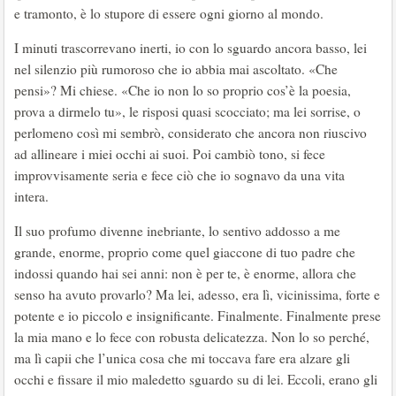
e tramonto, è lo stupore di essere ogni giorno al mondo.
I minuti trascorrevano inerti, io con lo sguardo ancora basso, lei
nel silenzio più rumoroso che io abbia mai ascoltato. «Che
pensi»? Mi chiese. «Che io non lo so proprio cos’è la poesia,
prova a dirmelo tu», le risposi quasi scocciato; ma lei sorrise, o
perlomeno così mi sembrò, considerato che ancora non riuscivo
ad allineare i miei occhi ai suoi. Poi cambiò tono, si fece
improvvisamente seria e fece ciò che io sognavo da una vita
intera.
Il suo profumo divenne inebriante, lo sentivo addosso a me
grande, enorme, proprio come quel giaccone di tuo padre che
indossi quando hai sei anni: non è per te, è enorme, allora che
senso ha avuto provarlo? Ma lei, adesso, era lì, vicinissima, forte e
potente e io piccolo e insignificante. Finalmente. Finalmente prese
la mia mano e lo fece con robusta delicatezza. Non lo so perché,
ma lì capii che l’unica cosa che mi toccava fare era alzare gli
occhi e fissare il mio maledetto sguardo su di lei. Eccoli, erano gli