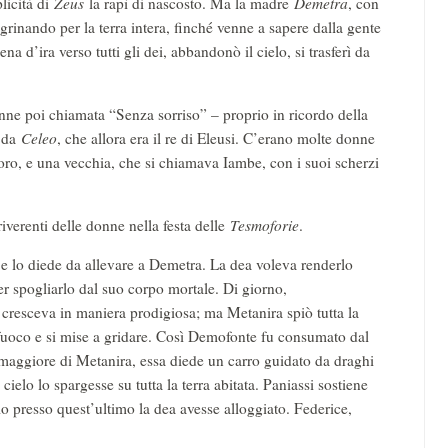
licità di
Zeus
la rapì di nascosto. Ma la madre
Demetra
, con
egrinando per la terra intera, finché venne a sapere dalla gente
a d’ira verso tutti gli dei, abbandonò il cielo, si trasferì da
enne poi chiamata “Senza sorriso” – proprio in ricordo della
ò da
Celeo
, che allora era il re di Eleusi. C’erano molte donne
loro, e una vecchia, che si chiamava Iambe, con i suoi scherzi
rriverenti delle donne nella festa delle
Tesmoforie
.
 e lo diede da allevare a Demetra. La dea voleva renderlo
per spogliarlo dal suo corpo mortale. Di giorno,
cresceva in maniera prodigiosa; ma Metanira spiò tutta la
fuoco e si mise a gridare. Così Demofonte fu consumato dal
io maggiore di Metanira, essa diede un carro guidato da draghi
l cielo lo spargesse su tutta la terra abitata. Paniassi sostiene
rio presso quest’ultimo la dea avesse alloggiato. Federice,