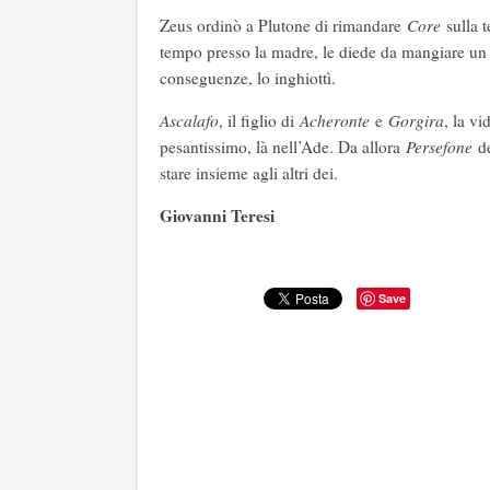
Zeus ordinò a Plutone di rimandare
Core
sulla t
tempo presso la madre, le diede da mangiare un c
conseguenze, lo inghiottì.
Ascalafo
, il figlio di
Acheronte
e
Gorgira
, la vi
pesantissimo, là nell’Ade. Da allora
Persefone
de
stare insieme agli altri dei.
Giovanni Teresi
Save