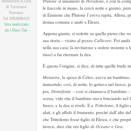
Plutone
si innamorò di
Persefone
, e con la comp
Redazione a cura
di Tommaso
le fiaccole in mano, la cercò notte e giorno, per
Romano
di Ermione che Plutone l’aveva rapita. Allora, pien
Tel 3493896419
donna comune e andò a Eleusi.
Sito realizzato
da I.Rom.Tek
Appena giunta, si sedette su quella pietra che v
sua storia – vicino al pozzo
Callicoro
. Poi and
nella sua casa; la invitarono a sedere insieme a 
riuscì a far ritornare la dea.
È questa l’origine, si dice, di tutte quelle burle i
Metanira
, la sposa di Celeo, aveva un bambino,
immortale; così, di notte, lo gettava nel fuoco, 
poi,
Demofonte
– così si chiamava il bambino – 
scena, vide che il bambino stava bruciando nel 
fuoco, e la dea si rivelò. E a
Trittolemo
, il figl
alati, e gli affidò il frumento, perché dall’alto de
che Trittolemo fosse figlio di Eleusi, e che prop
invece, dice che era figlio di
Oceano
e
Gea
.