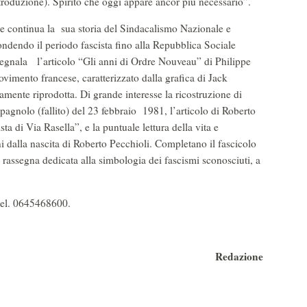
troduzione). Spirito che oggi appare ancor più necessario”.
ne continua la sua storia del Sindacalismo Nazionale e
ondendo il periodo fascista fino alla Repubblica Sociale
 segnala l’articolo “Gli anni di Ordre Nouveau” di Philippe
ovimento francese, caratterizzato dalla grafica di Jack
mente riprodotta. Di grande interesse la ricostruzione di
agnolo (fallito) del 23 febbraio 1981, l’articolo di Roberto
ta di Via Rasella”, e la puntuale lettura della vita e
 dalla nascita di Roberto Pecchioli. Completano il fascicolo
 rassegna dedicata alla simbologia dei fascismi sconosciuti, a
tel. 0645468600.
Redazione