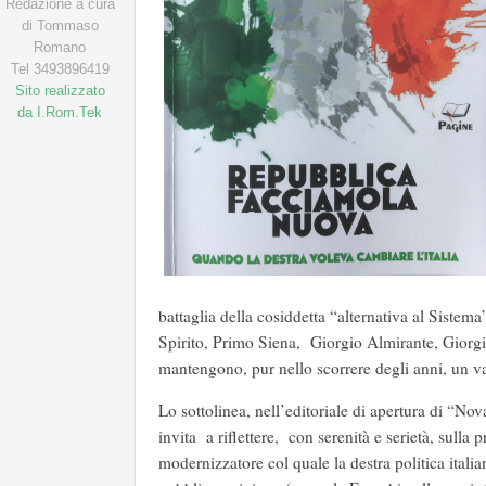
Redazione a cura
di Tommaso
Romano
Tel 3493896419
Sito realizzato
da I.Rom.Tek
battaglia della cosiddetta “alternativa al Sist
Spirito, Primo Siena, Giorgio Almirante, Giorg
mantengono, pur nello scorrere degli anni, un val
Lo sottolinea, nell’editoriale di apertura di “Nov
invita a riflettere, con serenità e serietà, sulla
modernizzatore col quale la destra politica italiana