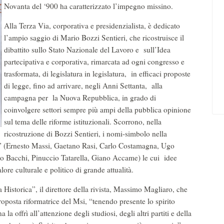
Novanta del ‘900 ha caratterizzato l’impegno missino.
Alla Terza Via, corporativa e presidenzialista, è dedicato
l’ampio saggio di Mario Bozzi Sentieri, che ricostruisce il
dibattito sullo Stato Nazionale del Lavoro e sull’Idea
partecipativa e corporativa, rimarcata ad ogni congresso e
trasformata, di legislatura in legislatura, in efficaci proposte
di legge, fino ad arrivare, negli Anni Settanta, alla
campagna per la Nuova Repubblica, in grado di
coinvolgere settori sempre più ampi della pubblica opinione
sul tema delle riforme istituzionali. Scorrono, nella
ricostruzione di Bozzi Sentieri, i nomi-simbolo nella
ema” (Ernesto Massi, Gaetano Rasi, Carlo Costamagna, Ugo
io Bacchi, Pinuccio Tatarella, Giano Accame) le cui idee
ore culturale e politico di grande attualità.
a Historica”, il direttore della rivista, Massimo Magliaro, che
 proposta riformatrice del Msi, “tenendo presente lo spirito
 la offrì all’attenzione degli studiosi, degli altri partiti e della