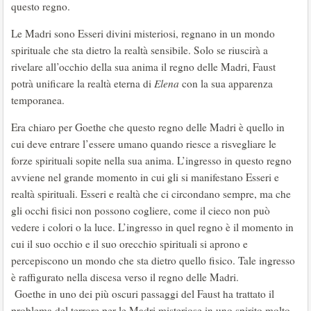
questo regno.
Le Madri sono Esseri divini misteriosi, regnano in un mondo
spirituale che sta dietro la realtà sensibile. Solo se riuscirà a
rivelare all’occhio della sua anima il regno delle Madri, Faust
potrà unificare la realtà eterna di
Elena
con la sua apparenza
temporanea.
Era chiaro per Goethe che questo regno delle Madri è quello in
cui deve entrare l’essere umano quando riesce a risvegliare le
forze spirituali sopite nella sua anima. L’ingresso in questo regno
avviene nel grande momento in cui gli si manifestano Esseri e
realtà spirituali. Esseri e realtà che ci circondano sempre, ma che
gli occhi fisici non possono cogliere, come il cieco non può
vedere i colori o la luce. L’ingresso in quel regno è il momento in
cui il suo occhio e il suo orecchio spirituali si aprono e
percepiscono un mondo che sta dietro quello fisico. Tale ingresso
è raffigurato nella discesa verso il regno delle Madri.
Goethe in uno dei più oscuri passaggi del Faust ha trattato il
problema del terrore per le Madri misteriose in uno spirito molto