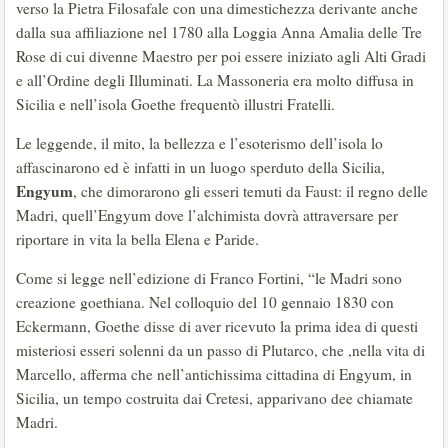
verso la Pietra Filosafale con una dimestichezza derivante anche
dalla sua affiliazione nel 1780 alla Loggia Anna Amalia delle Tre
Rose di cui divenne Maestro per poi essere iniziato agli Alti Gradi
e all’Ordine degli Illuminati. La Massoneria era molto diffusa in
Sicilia e nell’isola Goethe frequentò illustri Fratelli.
Le leggende, il mito, la bellezza e l’esoterismo dell’isola lo
affascinarono ed è infatti in un luogo sperduto della Sicilia,
Engyum
, che dimorarono gli esseri temuti da Faust: il regno delle
Madri, quell’Engyum dove l’alchimista dovrà attraversare per
riportare in vita la bella Elena e Paride.
Come si legge nell’edizione di Franco Fortini, “le Madri sono
creazione goethiana. Nel colloquio del 10 gennaio 1830 con
Eckermann, Goethe disse di aver ricevuto la prima idea di questi
misteriosi esseri solenni da un passo di Plutarco, che ,nella vita di
Marcello, afferma che nell’antichissima cittadina di Engyum, in
Sicilia, un tempo costruita dai Cretesi, apparivano dee chiamate
Madri.