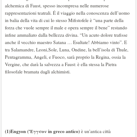
alchemica di Faust, spesso incompresa nelle numerose
rappresentazioni teatrali. É il viaggio nella conoscenza dell’uomo
in balia della vita di cui lo stesso Mifistofele è “una parte della
forza che vuole sempre il male e opera sempre il bene” restando
infine ammaliato dalla bellezza divina. “Un acuto dolore trafisse
anche il vecchio maestro Satana … Esultate! Abbiamo vinto”. E
tra Salamandre, Leoni,Sole, Luna, Ondine, la bell’isola di Thule,
Pentagramma, Angeli, e Fuoco, sarà proprio la Regina, ossia la
Vergine, che darà la salvezza a Faust: è ella stessa la Pietra
filosofale bramata dagli alchimisti.
(1)Engyon (Ἔγγυον in greco antico)
è un'antica città