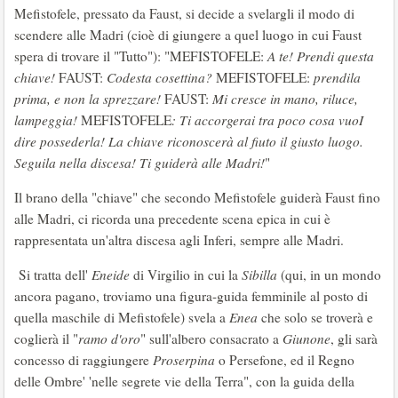
Mefistofele, pressato da Faust, si decide a svelargli il modo di
scendere alle Madri (cioè di giungere a quel luogo in cui Faust
spera di trovare il "Tutto"): "MEFISTOFELE:
A te! Prendi questa
chiave!
FAUST:
Codesta cosettina?
MEFISTOFELE:
prendila
prima, e non la sprezzare!
FAUST:
Mi cresce in mano, riluce,
lampeggia!
MEFISTOFELE
: Ti accorgerai tra poco cosa vuoI
dire possederla! La chiave riconoscerà al fiuto il giusto luogo.
Seguila nella discesa! Ti guiderà alle Madri!
"
Il brano della "chiave" che secondo Mefistofele guiderà Faust fino
alle Madri, ci ricorda una precedente scena epica in cui è
rappresentata un'altra discesa agli Inferi, sempre alle Madri.
Si tratta dell'
Eneide
di Virgilio in cui la
Sibilla
(qui, in un mondo
ancora pagano, troviamo una figura-guida femminile al posto di
quella maschile di Mefistofele) svela a
Enea
che solo se troverà e
coglierà il "
ramo d'oro
" sull'albero consacrato a
Giunone
, gli sarà
concesso di raggiungere
Proserpina
o Persefone, ed il Regno
delle Ombre' 'nelle segrete vie della Terra", con la guida della