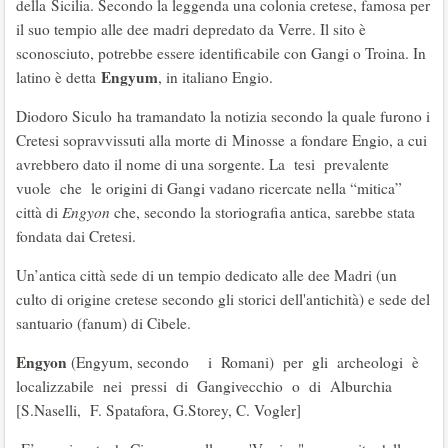
della Sicilia. Secondo la leggenda una colonia cretese, famosa per
il suo tempio alle dee madri depredato da Verre. Il sito è
sconosciuto, potrebbe essere identificabile con Gangi o Troina. In
Engyum
latino è detta
, in italiano Engio.
Diodoro Siculo ha tramandato la notizia secondo la quale furono i
Cretesi sopravvissuti alla morte di Minosse a fondare Engio, a cui
avrebbero dato il nome di una sorgente. La tesi prevalente
vuole che le origini di Gangi vadano ricercate nella “mitica”
città di
Engyon
che, secondo la storiografia antica, sarebbe stata
fondata dai Cretesi.
Un’antica città sede di un tempio dedicato alle dee Madri (un
culto di origine cretese secondo gli storici dell'antichità) e sede del
santuario (fanum) di Cibele.
Engyon
(Engyum, secondo i Romani) per gli archeologi è
localizzabile nei pressi di Gangivecchio o di Alburchia
[S.Naselli, F. Spatafora, G.Storey, C. Vogler]