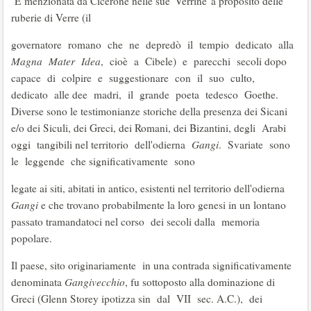
E’menzionata da Cicerone nelle sue 'Verrine"a proposito delle
ruberie di Verre (il
governatore romano che ne depredò il tempio dedicato alla
Magna Mater Idea
, cioè a Cibele) e parecchi secoli dopo
capace di colpire e suggestionare con il suo culto,
dedicato alle dee madri, il grande poeta tedesco Goethe.
Diverse sono le testimonianze storiche della presenza dei Sicani
e/o dei Siculi, dei Greci, dei Romani, dei Bizantini, degli Arabi
oggi tangibili nel territorio dell'odierna
Gangi
. Svariate sono
le leggende che significativamente sono
legate ai siti, abitati in antico, esistenti nel territorio dell'odierna
Gangi
e che trovano probabilmente la loro genesi in un lontano
passato tramandatoci nel corso dei secoli dalla memoria
popolare.
Il paese, sito originariamente in una contrada significativamente
denominata
Gangivecchio
, fu sottoposto alla dominazione di
Greci (Glenn Storey ipotizza sin dal VII sec. A.C.), dei