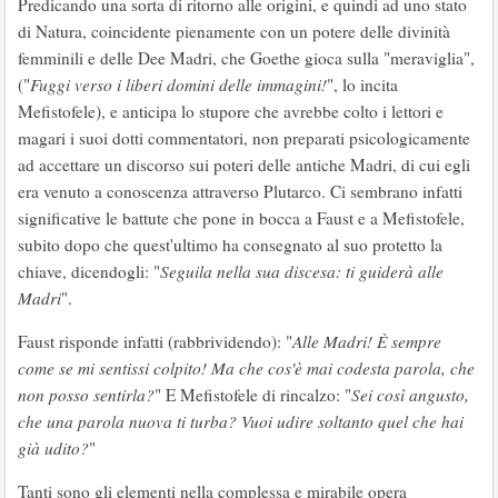
Predicando una sorta di ritorno alle origini, e quindi ad uno stato
di Natura, coincidente pienamente con un potere delle divinità
femminili e delle Dee Madri, che Goethe gioca sulla "meraviglia",
("
Fuggi verso i liberi domini delle immagini!
", lo incita
Mefistofele), e anticipa lo stupore che avrebbe colto i lettori e
magari i suoi dotti commentatori, non preparati psicologicamente
ad accettare un discorso sui poteri delle antiche Madri, di cui egli
era venuto a conoscenza attraverso Plutarco. Ci sembrano infatti
significative le battute che pone in bocca a Faust e a Mefistofele,
subito dopo che quest'ultimo ha consegnato al suo protetto la
chiave, dicendogli: "
Seguila nella sua discesa: ti guiderà alle
Madri
".
Faust risponde infatti (rabbrividendo): "
Alle Madri! È sempre
come se mi sentissi colpito! Ma che cos'è mai codesta parola, che
non posso sentirla?
" E Mefistofele di rincalzo: "
Sei così angusto,
che una parola nuova ti turba? Vuoi udire soltanto quel che hai
già udito?
"
Tanti sono gli elementi nella complessa e mirabile opera