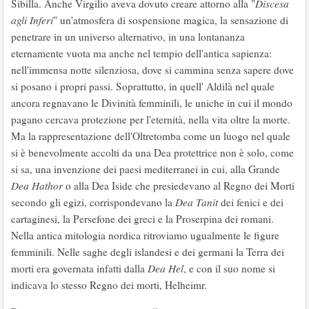
Sibilla. Anche Virgilio aveva dovuto creare attorno alla "
Discesa
agli Inferi
" un'atmosfera di sospensione magica, la sensazione di
penetrare in un universo alternativo, in una lontananza
eternamente vuota ma anche nel tempio dell'antica sapienza:
nell'immensa notte silenziosa, dove si cammina senza sapere dove
si posano i propri passi. Soprattutto, in quell' Aldilà nel quale
ancora regnavano le Divinità femminili, le uniche in cui il mondo
pagano cercava protezione per l'eternità, nella vita oltre la morte.
Ma la rappresentazione dell'Oltretomba come un luogo nel quale
si è benevolmente accolti da una Dea protettrice non è solo, come
si sa, una invenzione dei paesi mediterranei in cui, alla Grande
Dea Hathor
o alla Dea Iside che presiedevano al Regno dei Morti
secondo gli egizi, corrispondevano la
Dea Tanit
dei fenici e dei
cartaginesi, la Persefone dei greci e la Proserpina dei romani.
Nella antica mitologia nordica ritroviamo ugualmente le figure
femminili. Nelle saghe degli islandesi e dei germani la Terra dei
morti era governata infatti dalla
Dea Hel
, e con il suo nome si
indicava lo stesso Regno dei morti, Helheimr.