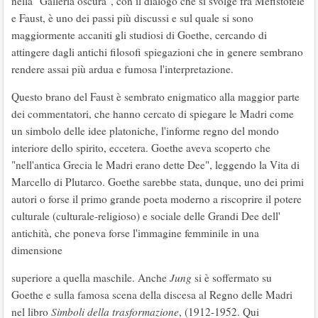
nella "Galleria oscura", con il dialogo che si svolge fra Mefistofele
e Faust, è uno dei passi più discussi e sul quale si sono
maggiormente accaniti gli studiosi di Goethe, cercando di
attingere dagli antichi filosofi spiegazioni che in genere sembrano
rendere assai più ardua e fumosa l'interpretazione.
Questo brano del Faust è sembrato enigmatico alla maggior parte
dei commentatori, che hanno cercato di spiegare le Madri come
un simbolo delle idee platoniche, l'informe regno del mondo
interiore dello spirito, eccetera. Goethe aveva scoperto che
"nell'antica Grecia le Madri erano dette Dee", leggendo la Vita di
Marcello di Plutarco. Goethe sarebbe stata, dunque, uno dei primi
autori o forse il primo grande poeta moderno a riscoprire il potere
culturale (culturale-religioso) e sociale delle Grandi Dee dell'
antichità, che poneva forse l'immagine femminile in una
dimensione
superiore a quella maschile. Anche
Jung
si è soffermato su
Goethe e sulla famosa scena della discesa al Regno delle Madri
nel libro
Simboli della trasformazione
, (1912-1952. Qui