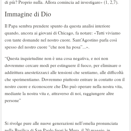
di più? Proprio nulla. Allora comincia ad investigare» (1, 2,7).
Immagine di Dio
Il Papa sembra prendere spunto da questa analisi interiore
quando, ancora ai giovani di Chicago, fa notare: «Tutti viviamo
con tante domande nel nostro cuore. Sant’Agostino parla così
spesso del nostro cuore “che non ha posa”...».
“Questa inquietudine non è una cosa negativa, e noi non
dovremmo cercare modi per estinguere il fuoco, per eliminare o
addirittura anestetizzarci alle tensioni che sentiamo, alle difficoltà
che sperimentiamo. Dovremmo piuttosto entrare in contatto con il
nostro cuore e riconoscere che Dio può operare nella nostra vita,
mediante la nostra vita e, attraverso di noi, raggiungere altre
persone”
Si rivolge pure alle nuove generazioni nell’omelia pronunciata
nella Basilica di San Paolo fuori le Mura, il 20 maggio, in