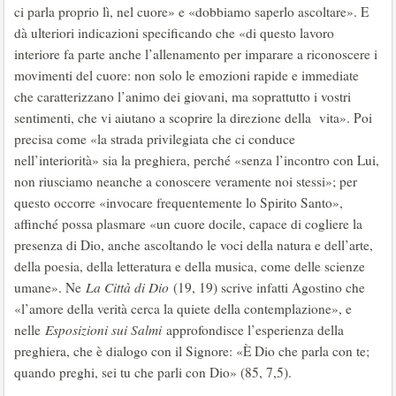
ci parla proprio lì, nel cuore» e «dobbiamo saperlo ascoltare». E
dà ulteriori indicazioni specificando che «di questo lavoro
interiore fa parte anche l’allenamento per imparare a riconoscere i
movimenti del cuore: non solo le emozioni rapide e immediate
che caratterizzano l’animo dei giovani, ma soprattutto i vostri
sentimenti, che vi aiutano a scoprire la direzione della vita». Poi
precisa come «la strada privilegiata che ci conduce
nell’interiorità» sia la preghiera, perché «senza l’incontro con Lui,
non riusciamo neanche a conoscere veramente noi stessi»; per
questo occorre «invocare frequentemente lo Spirito Santo»,
affinché possa plasmare «un cuore docile, capace di cogliere la
presenza di Dio, anche ascoltando le voci della natura e dell’arte,
della poesia, della letteratura e della musica, come delle scienze
umane». Ne
La Città di Dio
(19, 19) scrive infatti Agostino che
«l’amore della verità cerca la quiete della contemplazione», e
nelle
Esposizioni sui Salmi
approfondisce l’esperienza della
preghiera, che è dialogo con il Signore: «È Dio che parla con te;
quando preghi, sei tu che parli con Dio» (85, 7,5).