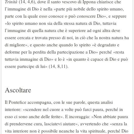
Trinità
(14, 4,6), dove il santo vescovo di Ippona chiarisce che
l’immagine di Dio è nella «parte più nobile dello spirito umano,
parte con la quale esso conosce o può conoscere Dio», e seppure
«lo spirito umano non sia della stessa natura di Dio, tuttavia
l’immagine di quella natura che è superiore ad ogni altra deve
essere cercata e trovata presso di noi, in ciò che la nostra natura ha
di migliore», e questo anche quando lo spirito «è degradato e
deforme per la perdita della partecipazione a Dio» perché «resta
tuttavia immagine di Dio» e lo è «in quanto è capace di Dio e può
essere partecipe di lui» (14, 8,11).
Ascoltare
Il Pontefice accompagna, con le sue parole, questa analisi
interiore: «scendere nel cuore a volte può farci paura, perché in
esso ci sono anche delle ferite». E incoraggia: «Non abbiate paura
di prendervene cura, lasciatevi aiutare», avvertendo che «senza la
vita interiore non è possibile neanche la vita spirituale, perché Dio