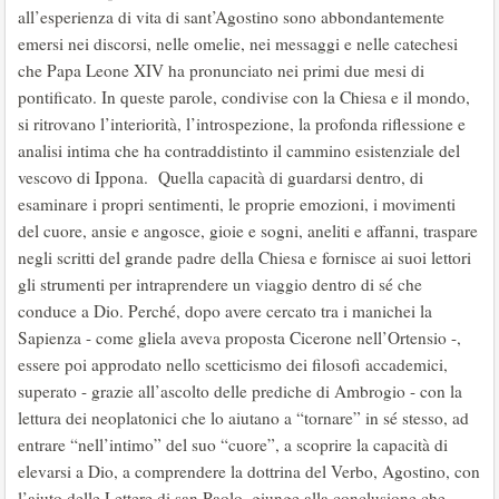
all’esperienza di vita di sant’Agostino sono abbondantemente
emersi nei discorsi, nelle omelie, nei messaggi e nelle catechesi
che Papa Leone XIV ha pronunciato nei primi due mesi di
pontificato. In queste parole, condivise con la Chiesa e il mondo,
si ritrovano l’interiorità, l’introspezione, la profonda riflessione e
analisi intima che ha contraddistinto il cammino esistenziale del
vescovo di Ippona. Quella capacità di guardarsi dentro, di
esaminare i propri sentimenti, le proprie emozioni, i movimenti
del cuore, ansie e angosce, gioie e sogni, aneliti e affanni, traspare
negli scritti del grande padre della Chiesa e fornisce ai suoi lettori
gli strumenti per intraprendere un viaggio dentro di sé che
conduce a Dio. Perché, dopo avere cercato tra i manichei la
Sapienza - come gliela aveva proposta Cicerone nell’Ortensio -,
essere poi approdato nello scetticismo dei filosofi accademici,
superato - grazie all’ascolto delle prediche di Ambrogio - con la
lettura dei neoplatonici che lo aiutano a “tornare” in sé stesso, ad
entrare “nell’intimo” del suo “cuore”, a scoprire la capacità di
elevarsi a Dio, a comprendere la dottrina del Verbo, Agostino, con
l’aiuto delle Lettere di san Paolo, giunge alla conclusione che