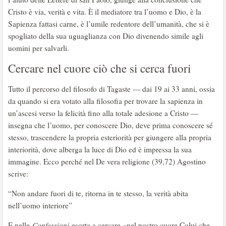
Cristo è via, verità e vita. È il mediatore tra l’uomo e Dio, è la
Sapienza fattasi carne, è l’umile redentore dell’umanità, che si è
spogliato della sua uguaglianza con Dio divenendo simile agli
uomini per salvarli.
Cercare nel cuore ciò che si cerca fuori
Tutto il percorso del filosofo di Tagaste — dai 19 ai 33 anni, ossia
da quando si era votato alla filosofia per trovare la sapienza in
un’ascesi verso la felicità fino alla totale adesione a Cristo —
insegna che l’uomo, per conoscere Dio, deve prima conoscere sé
stesso, trascendere la propria esteriorità per giungere alla propria
interiorità, dove alberga la luce di Dio ed è impressa la sua
immagine. Ecco perché nel De vera religione (39,72) Agostino
scrive:
“Non andare fuori di te, ritorna in te stesso, la verità abita
nell’uomo interiore”
E nelle
Confessioni
esorta a cercare «nel nostro cuore Colui che