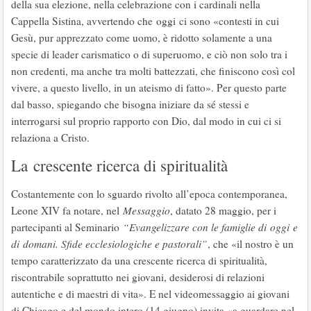
della sua elezione, nella celebrazione con i cardinali nella
Cappella Sistina, avvertendo che oggi ci sono «contesti in cui
Gesù, pur apprezzato come uomo, è ridotto solamente a una
specie di leader carismatico o di superuomo, e ciò non solo tra i
non credenti, ma anche tra molti battezzati, che finiscono così col
vivere, a questo livello, in un ateismo di fatto». Per questo parte
dal basso, spiegando che bisogna iniziare da sé stessi e
interrogarsi sul proprio rapporto con Dio, dal modo in cui ci si
relaziona a Cristo.
La crescente ricerca di spiritualità
Costantemente con lo sguardo rivolto all’epoca contemporanea,
Leone XIV fa notare, nel
Messaggio
, datato 28 maggio, per i
partecipanti al Seminario
“Evangelizzare con le famiglie di oggi e
di domani. Sfide ecclesiologiche e pastorali”
, che «il nostro è un
tempo caratterizzato da una crescente ricerca di spiritualità,
riscontrabile soprattutto nei giovani, desiderosi di relazioni
autentiche e di maestri di vita». E nel videomessaggio ai giovani
di Chicago e del mondo intero (14 giugno) invita «a guardare nel