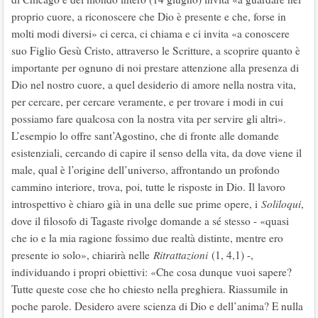
proprio cuore, a riconoscere che Dio è presente e che, forse in
molti modi diversi» ci cerca, ci chiama e ci invita «a conoscere
suo Figlio Gesù Cristo, attraverso le Scritture, a scoprire quanto è
importante per ognuno di noi prestare attenzione alla presenza di
Dio nel nostro cuore, a quel desiderio di amore nella nostra vita,
per cercare, per cercare veramente, e per trovare i modi in cui
possiamo fare qualcosa con la nostra vita per servire gli altri».
L’esempio lo offre sant’Agostino, che di fronte alle domande
esistenziali, cercando di capire il senso della vita, da dove viene il
male, qual è l’origine dell’universo, affrontando un profondo
cammino interiore, trova, poi, tutte le risposte in Dio. Il lavoro
introspettivo è chiaro già in una delle sue prime opere, i
Soliloqui
,
dove il filosofo di Tagaste rivolge domande a sé stesso - «quasi
che io e la mia ragione fossimo due realtà distinte, mentre ero
presente io solo», chiarirà nelle
Ritrattazioni
(1, 4,1) -,
individuando i propri obiettivi: «Che cosa dunque vuoi sapere?
Tutte queste cose che ho chiesto nella preghiera. Riassumile in
poche parole. Desidero avere scienza di Dio e dell’anima? E nulla