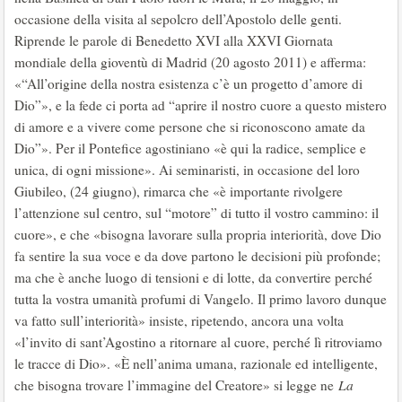
occasione della visita al sepolcro dell’Apostolo delle genti.
Riprende le parole di Benedetto XVI alla XXVI Giornata
mondiale della gioventù di Madrid (20 agosto 2011) e afferma:
«“All’origine della nostra esistenza c’è un progetto d’amore di
Dio”», e la fede ci porta ad “aprire il nostro cuore a questo mistero
di amore e a vivere come persone che si riconoscono amate da
Dio”». Per il Pontefice agostiniano «è qui la radice, semplice e
unica, di ogni missione». Ai seminaristi, in occasione del loro
Giubileo, (24 giugno), rimarca che «è importante rivolgere
l’attenzione sul centro, sul “motore” di tutto il vostro cammino: il
cuore», e che «bisogna lavorare sulla propria interiorità, dove Dio
fa sentire la sua voce e da dove partono le decisioni più profonde;
ma che è anche luogo di tensioni e di lotte, da convertire perché
tutta la vostra umanità profumi di Vangelo. Il primo lavoro dunque
va fatto sull’interiorità» insiste, ripetendo, ancora una volta
«l’invito di sant’Agostino a ritornare al cuore, perché lì ritroviamo
le tracce di Dio». «È nell’anima umana, razionale ed intelligente,
che bisogna trovare l’immagine del Creatore» si legge ne
La