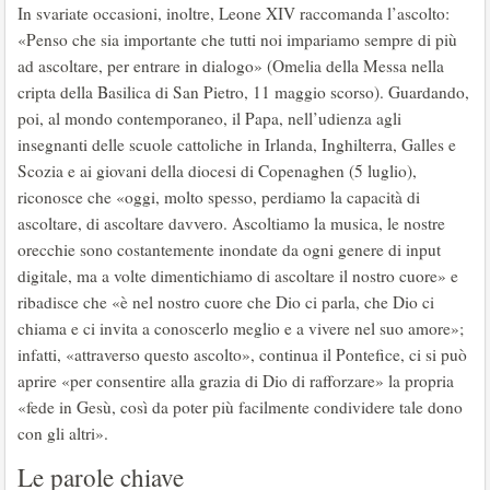
In svariate occasioni, inoltre, Leone XIV raccomanda l’ascolto:
«Penso che sia importante che tutti noi impariamo sempre di più
ad ascoltare, per entrare in dialogo» (Omelia della Messa nella
cripta della Basilica di San Pietro, 11 maggio scorso). Guardando,
poi, al mondo contemporaneo, il Papa, nell’udienza agli
insegnanti delle scuole cattoliche in Irlanda, Inghilterra, Galles e
Scozia e ai giovani della diocesi di Copenaghen (5 luglio),
riconosce che «oggi, molto spesso, perdiamo la capacità di
ascoltare, di ascoltare davvero. Ascoltiamo la musica, le nostre
orecchie sono costantemente inondate da ogni genere di input
digitale, ma a volte dimentichiamo di ascoltare il nostro cuore» e
ribadisce che «è nel nostro cuore che Dio ci parla, che Dio ci
chiama e ci invita a conoscerlo meglio e a vivere nel suo amore»;
infatti, «attraverso questo ascolto», continua il Pontefice, ci si può
aprire «per consentire alla grazia di Dio di rafforzare» la propria
«fede in Gesù, così da poter più facilmente condividere tale dono
con gli altri».
Le parole chiave