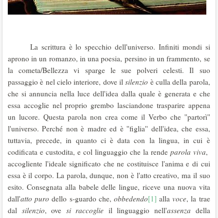
La scrittura è lo specchio dell'universo. Infiniti mondi si
aprono in un romanzo, in una poesia, persino in un frammento, se
la cometa/Bellezza vi sparge le sue polveri celesti. Il suo
passaggio è nel cielo interiore, dove il
silenzio
è culla della parola,
che si annuncia nella luce dell'idea dalla quale è generata e che
essa accoglie nel proprio grembo lasciandone trasparire appena
un lucore. Questa parola non crea come il Verbo che ''partorì''
l'universo. Perché non è madre ed è ''figlia'' dell'idea, che essa,
tuttavia, precede, in quanto ci è data con la lingua, in cui è
codificata e custodita, e col linguaggio che la rende
parola viva
,
accogliente l'ideale significato che ne costituisce l'anima e di cui
essa è il corpo. La parola, dunque, non è l'atto creativo, ma il suo
esito. Consegnata alla babele delle lingue, riceve una nuova vita
dall'
atto puro
dello s-guardo che,
obbedendo
[1]
alla
voce
, la trae
dal
silenzio
, ove
si raccoglie
il linguaggio nell'
assenza
della