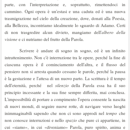
parte, con l'interpretazione e, soprattutto, rimettendoci in
cammino. Ogni opera è un'estasi e una caduta ed è una nuova
trasmigrazione nel cielo della creazione, dove, donati alla Poesia,
alla Bellezza, incontriamo idealmente lo sguardo di Adamo. Certi
di non trasgredire alcun divieto, mangiamo dell'
albero della
visione
e ci nutriamo del frutto della Parola.
Scrivere è andare di sogno in sogno, ed è un infinito
intrattenimento. Non c'è interruzione tra le opere, perché la fine di
ciascuna opera è il cominciamento dell'altra, e il flusso del
pensiero non si arresta quando cessano le parole, perché la pausa
è la gestazione e l'attesa di un nuovo parto. La scrittura è il tempo
dell'eternità, perché nel
silenzio
della Parola essa ha il suo
principio incessante e la sua fine sempre differita, mai conclusa.
L'impossibilità di portare a compimento l'opera consente la nascita
di nuovi mondi, di seguire nuove rotte, di navigare verso luoghi
inimmaginabili sapendo che non ci sono approdi nel
tempo
che
non conosce interruzioni e nello
spazio
che pure ci appartiene, in
cui «siamo», in cui «diveniamo» Parola, puro spirito, anima e