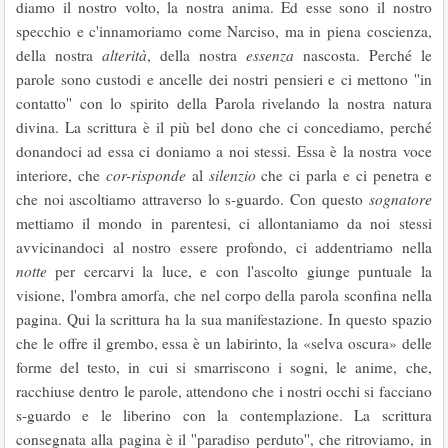
diamo il nostro volto, la nostra anima. Ed esse sono il nostro
specchio e c'innamoriamo come Narciso, ma in piena coscienza,
della nostra
alterità
, della nostra
essenza
nascosta. Perché le
parole sono custodi e ancelle dei nostri pensieri e ci mettono ''in
contatto'' con lo spirito della Parola rivelando la nostra natura
divina. La scrittura è il più bel dono che ci concediamo, perché
donandoci ad essa ci doniamo a noi stessi. Essa è la nostra voce
interiore, che
cor-risponde
al
silenzio
che ci parla e ci penetra e
che noi ascoltiamo attraverso lo s-guardo. Con questo
sognatore
mettiamo il mondo in parentesi, ci allontaniamo da noi stessi
avvicinandoci al nostro essere profondo, ci addentriamo nella
notte
per cercarvi la luce, e con l'ascolto giunge puntuale la
visione, l'ombra amorfa, che nel corpo della parola sconfina nella
pagina. Qui la scrittura ha la sua manifestazione. In questo spazio
che le offre il grembo, essa è un labirinto, la «selva oscura» delle
forme del testo, in cui si smarriscono i sogni, le anime, che,
racchiuse dentro le parole, attendono che i nostri occhi si facciano
s-guardo e le liberino con la contemplazione. La scrittura
consegnata alla pagina è il ''paradiso perduto'', che ritroviamo, in