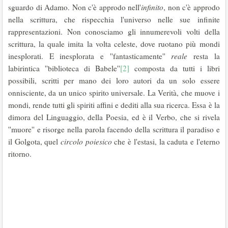
sguardo di Adamo. Non c'è approdo nell'
infinito
, non c'è approdo
nella scrittura, che rispecchia l'universo nelle sue infinite
rappresentazioni. Non conosciamo gli innumerevoli volti della
scrittura, la quale imita la volta celeste, dove ruotano più mondi
inesplorati. E inesplorata e ''fantasticamente''
reale
resta la
labirintica ''biblioteca di Babele''
[2]
composta da tutti i libri
possibili, scritti per mano dei loro autori da un solo essere
onnisciente, da un unico spirito universale. La Verità, che muove i
mondi, rende tutti gli spiriti affini e dediti alla sua ricerca. Essa è la
dimora del Linguaggio, della Poesia, ed è il Verbo, che si rivela
''muore'' e risorge nella parola facendo della scrittura il paradiso e
il Golgota, quel
circolo poiesico
che è l'estasi, la caduta e l'eterno
ritorno.