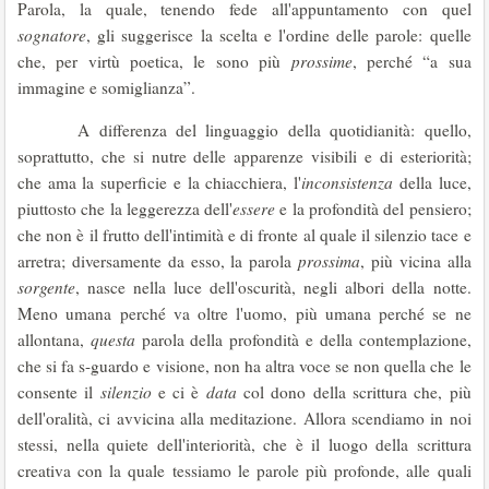
Parola, la quale, tenendo fede all'appuntamento con quel
sognatore
, gli suggerisce la scelta e l'ordine delle parole: quelle
che, per virtù poetica, le sono più
prossime
, perché “a sua
immagine e somiglianza”.
A differenza del linguaggio della quotidianità: quello,
soprattutto, che si nutre delle apparenze visibili e di esteriorità;
che ama la superficie e la chiacchiera, l'
inconsistenza
della luce,
piuttosto che la leggerezza dell'
essere
e la profondità del pensiero;
che non è il frutto dell'intimità e di fronte al quale il silenzio tace e
arretra; diversamente da esso, la parola
prossima
, più vicina alla
sorgente
, nasce nella luce dell'oscurità, negli albori della notte.
Meno umana perché va oltre l'uomo, più umana perché se ne
allontana,
questa
parola della profondità e della contemplazione,
che si fa s-guardo e visione, non ha altra voce se non quella che le
consente il
silenzio
e ci è
data
col dono della scrittura che, più
dell'oralità, ci avvicina alla meditazione. Allora scendiamo in noi
stessi, nella quiete dell'interiorità, che è il luogo della scrittura
creativa con la quale tessiamo le parole più profonde, alle quali