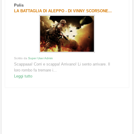
Polis
LA BATTAGLIA DI ALEPPO - DI VINNY SCORSONE...
Scritto da
Super User Admin
Scappaaa! Corri e scappa! Arrivano! Li sento arrivare. Il
loro rombo fa tremare i...
Leggi tutto