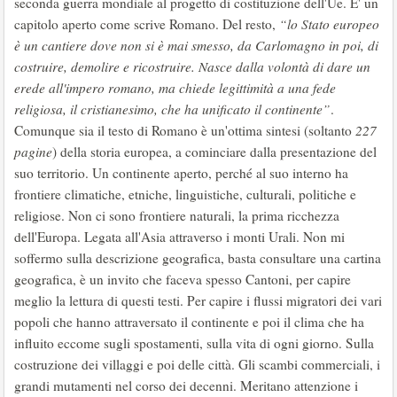
seconda guerra mondiale al progetto di costituzione dell'Ue. E' un
capitolo aperto come scrive Romano. Del resto,
“lo Stato europeo
è un cantiere dove non si è mai smesso, da Carlomagno in poi, di
costruire, demolire e ricostruire. Nasce dalla volontà di dare un
erede all'impero romano, ma chiede legittimità a una fede
religiosa, il cristianesimo, che ha unificato il continente”
.
Comunque sia il testo di Romano è un'ottima sintesi (soltanto
227
pagine
) della storia europea, a cominciare dalla presentazione del
suo territorio. Un continente aperto, perché al suo interno ha
frontiere climatiche, etniche, linguistiche, culturali, politiche e
religiose. Non ci sono frontiere naturali, la prima ricchezza
dell'Europa. Legata all'Asia attraverso i monti Urali. Non mi
soffermo sulla descrizione geografica, basta consultare una cartina
geografica, è un invito che faceva spesso Cantoni, per capire
meglio la lettura di questi testi. Per capire i flussi migratori dei vari
popoli che hanno attraversato il continente e poi il clima che ha
influito eccome sugli spostamenti, sulla vita di ogni giorno. Sulla
costruzione dei villaggi e poi delle città. Gli scambi commerciali, i
grandi mutamenti nel corso dei decenni. Meritano attenzione i