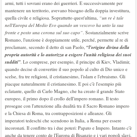
armi, tutti i sovrani erano dei guerrieri. E successivamente per
mantenere un territorio, avevano bisogno della doppia investitura,
quella civile e religiosa. Soprattutto quest'ultima,
“un re è tale
nell'Europa del Medio Evo quando un vescovo ha unto la sua
fronte e posto una corona sul suo capo”
. Sostanzialmente scrive
Romano, l'unzione è doppiamente utile, perché, permette al re di
“l'origine divina della
proclamare, secondo il detto di san Paolo,
propria autorità e lo autorizza a esigere l'unità religiosa dei suoi
sudditi”
. Lo comprese, per esempio, il principe di Kiev, Vladimir,
quando decise di convertire il suo popolo al culto di Dio unico e
scelse, fra tre religioni, il cristianesimo, l'islam e l'ebraismo. Gli
piacque naturalmente il cristianesimo. E poi c'è l'esempio più
eclatante, quello di Carlo Magno, che ha creato il grande Stato
europeo, il primo dopo il crollo dell'impero romano. Il testo
prosegue con l'attenzione alla dualità tra il Sacro Romano impero
e la Chiesa di Roma, tra contrapposizioni e alleanze. Gli
imperatori tedeschi che scendono in Italia, a Roma per essere
incoronati. Il conflitto tra i due poteri: Papato e Impero. Intanto c'è
anche da tenere conto de l'Europa di Bisanzio e i vari popoli slavi,