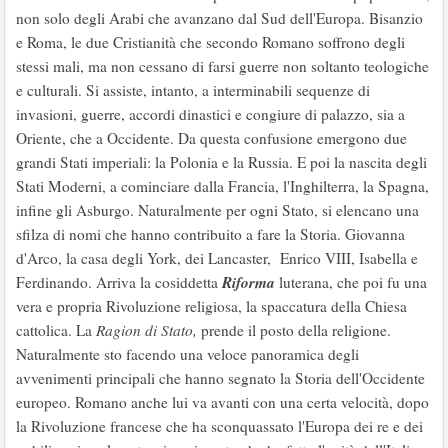
non solo degli Arabi che avanzano dal Sud dell'Europa. Bisanzio
e Roma, le due Cristianità che secondo Romano soffrono degli
stessi mali, ma non cessano di farsi guerre non soltanto teologiche
e culturali. Si assiste, intanto, a interminabili sequenze di
invasioni, guerre, accordi dinastici e congiure di palazzo, sia a
Oriente, che a Occidente. Da questa confusione emergono due
grandi Stati imperiali: la Polonia e la Russia. E poi la nascita degli
Stati Moderni, a cominciare dalla Francia, l'Inghilterra, la Spagna,
infine gli Asburgo. Naturalmente per ogni Stato, si elencano una
sfilza di nomi che hanno contribuito a fare la Storia. Giovanna
d'Arco, la casa degli York, dei Lancaster, Enrico VIII, Isabella e
Riforma
Ferdinando. Arriva la cosiddetta
luterana, che poi fu una
vera e propria Rivoluzione religiosa, la spaccatura della Chiesa
cattolica. La
Ragion di Stato,
prende il posto della religione.
Naturalmente sto facendo una veloce panoramica degli
avvenimenti principali che hanno segnato la Storia dell'Occidente
europeo. Romano anche lui va avanti con una certa velocità, dopo
la Rivoluzione francese che ha sconquassato l'Europa dei re e dei