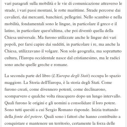
vari paragrafi sulla mobilità e le vie di comunicazione attraverso le
strade, i vari passi montani, le rotte marittime. Strade percorse dai
cavalieri, dai mercanti, banchieri, pellegrini. Nello scambio e nella
mobilità, fondamentali sono le lingue, in particolare il greco e il
latino, in particolare quest'ultima, che poi diventò quella della
Chiesa universale. Ma furono utilizzate anche le lingue dei vari
popoli, per farsi capire dai sudditi, in particolare i re, ma anche la
Chiesa, utilizzavano il volgare. Non solo geografia, ma soprattutto
cultura, l'Europa occidentale nasce dal cristianesimo, ma le radici
sono anche quelle greche e romane.
La seconda parte del libro (
L'Europa degli Stati
) occupa lo spazio
maggiore. La Storia dell'Europa, è la storia degli Stati. Come
furono creati, come divennero potenti, come declinarono,
scomparvero e qualche volta rinacquero dopo un lungo intervallo.
Quali furono le origini e gli uomini a consolidare il loro potere.
Sono tutti quesiti a cui Sergio Romano risponde. Inizia trattando
della
fonte del potere
. Quali sono i fattori che hanno contribuito a
conquistare e mantenere un territorio, certamente la forza delle