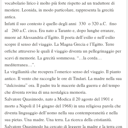
vocabolario lirico è molto più forte rispetto ad un traduttore di
mestiere. Leonida, in modo particolare, rappresenta la grecità
antica.
Infatti il suo contesto è quello degli anni 330 o 320 a.C. fino
al 260 a.C. circa. Era nato a Taranto e, dopo lunghe erranze,
muore ad Alessandria d’Egitto. Il poeta dell’esilio e nell’esilio
scopre il senso del viaggio. La Magna Grecia e l’Egitto. Terre
orfiche attraverso le quali il viaggio diventa un pellegrinaggio per
scavi di memorie. La grecità sommessa. “…la corda…
mediterranea…”.
La virgilianità che recupera l’omerico senso del viaggio. Il pianto
antico. Il vento che raccoglie le ore di Tindari. La madre nella sua
“dulcissima” ora. Il padre tra le macerie della guerra e del tempo
che diventa rovina di una nostalgica memoria.
Salvatore Quasimodo, nato a Modica il 20 agosto del 1901 e
morto a Napoli il 14 giugno del 1968) in una religiosa parola che
diventa linguaggio dell’uomo nella sua contemporaneità e nella
sua pietas. Una madre. Una terra. La ricerca della cristianità.
Salvatore Quasimodo ha cercato di leggere la madre e la terra con