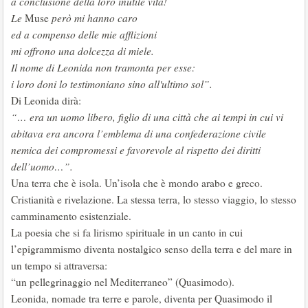
a conclusione della loro inutile vita!
Le
Muse
però mi hanno caro
ed a compenso delle mie afflizioni
mi offrono una dolcezza di miele.
Il nome di Leonida non tramonta per esse:
i loro doni lo testimoniano sino all'ultimo sol”.
Di Leonida dirà:
“… era un uomo libero, figlio di una città che ai tempi in cui vi
abitava era ancora l’emblema di una confederazione civile
nemica dei compromessi e favorevole al rispetto dei diritti
dell’uomo…”.
Una terra che è isola. Un’isola che è mondo arabo e greco.
Cristianità e rivelazione. La stessa terra, lo stesso viaggio, lo stesso
camminamento esistenziale.
La poesia che si fa lirismo spirituale in un canto in cui
l’epigrammismo diventa nostalgico senso della terra e del mare in
un tempo si attraversa:
“un pellegrinaggio nel Mediterraneo” (Quasimodo).
Leonida, nomade tra terre e parole, diventa per Quasimodo il