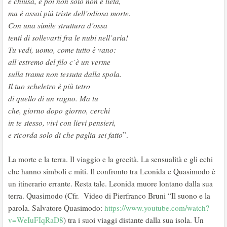
e chiusa, e poi non solo non è lieta,
ma è assai più triste dell’odiosa morte.
Con una simile struttura d’ossa
tenti di sollevarti fra le nubi nell’aria!
Tu vedi, uomo, come tutto è vano:
all’estremo del filo c’è un verme
sulla trama non tessuta dalla spola.
Il tuo scheletro è più tetro
di quello di un ragno. Ma tu
che, giorno dopo giorno, cerchi
in te stesso, vivi con lievi pensieri,
e ricorda solo di che paglia sei fatto
”.
La morte e la terra. Il viaggio e la grecità. La sensualità e gli echi
che hanno simboli e miti. Il confronto tra Leonida e Quasimodo è
un itinerario errante. Resta tale. Leonida muore lontano dalla sua
terra. Quasimodo (Cfr. Video di Pierfranco Bruni “Il suono e la
parola. Salvatore Quasimodo:
https://www.youtube.com/watch?
v=WeIuFIqRaD8
) tra i suoi viaggi distante dalla sua isola. Un