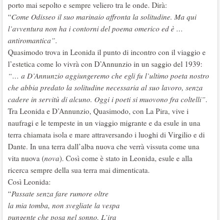
porto mai sepolto e sempre veliero tra le onde. Dirà:
“
Come Odisseo il suo marinaio affronta la solitudine. Ma qui
l’avventura non ha i contorni del poema omerico ed è …
antiromantica”.
Quasimodo trova in Leonida il punto di incontro con il viaggio e
l’estetica come lo vivrà con D’Annunzio in un saggio del 1939:
“… a D’Annunzio aggiungeremo che egli fu l’ultimo poeta nostro
che abbia predato la solitudine necessaria al suo lavoro, senza
cadere in servitù di alcuno. Oggi i poeti si muovono fra coltelli”.
Tra Leonida e D’Annunzio, Quasimodo, con La Pira, vive i
naufragi e le tempeste in un viaggio migrante e da esule in una
terra chiamata isola e mare attraversando i luoghi di Virgilio e di
Dante. In una terra dall’alba nuova che verrà vissuta come una
vita nuova (
nova
). Così come è stato in Leonida, esule e alla
ricerca sempre della sua terra mai dimenticata.
Così Leonida:
“
Passate senza fare rumore oltre
la mia tomba, non svegliate la vespa
pungente che posa nel sonno. L’ira