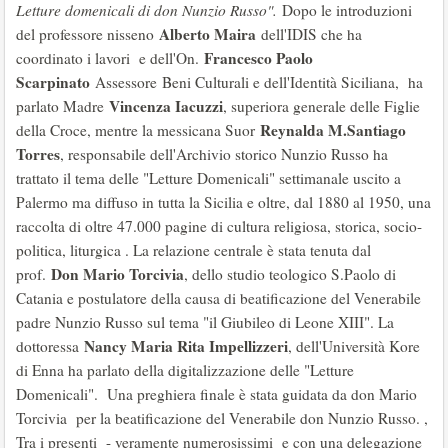
Letture domenicali di don Nunzio Russo".
Dopo le introduzioni
Alberto Maira
del professore nisseno
dell'IDIS che ha
Francesco Paolo
coordinato i lavori e dell'On.
Scarpinato
Assessore
Beni Culturali e dell'Identità Siciliana, ha
Vincenza Iacuzzi
parlato Madre
, superiora generale delle Figlie
Reynalda M.Santiago
della Croce, mentre la messicana Suor
Torres
, responsabile dell'Archivio storico Nunzio Russo ha
trattato il tema delle "Letture Domenicali" settimanale uscito a
Palermo ma diffuso in tutta la Sicilia e oltre, dal 1880 al 1950, una
raccolta di oltre 47.000 pagine di cultura religiosa, storica, socio-
politica, liturgica . La relazione centrale è stata tenuta dal
Don Mario Torcivia
prof.
, dello studio teologico S.Paolo di
Catania e postulatore della causa di beatificazione del Venerabile
padre Nunzio Russo sul tema "il Giubileo di Leone XIII". La
Nancy Maria Rita Impellizzeri
dottoressa
, dell'Università Kore
di Enna ha parlato della digitalizzazione delle "Letture
Domenicali". Una preghiera finale è stata guidata da don Mario
Torcivia per la beatificazione del Venerabile don Nunzio Russo. ,
Tra i presenti - veramente numerosissimi e con una delegazione