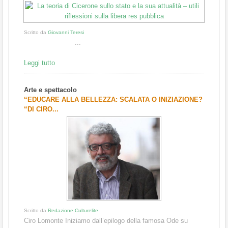
Scritto da
Giovanni Teresi
...
Leggi tutto
Arte e spettacolo
“EDUCARE ALLA BELLEZZA: SCALATA O INIZIAZIONE?
“DI CIRO...
Scritto da
Redazione Culturelite
Ciro Lomonte Iniziamo dall’epilogo della famosa Ode su