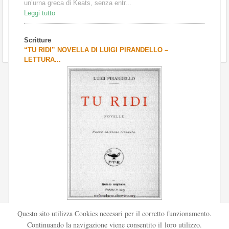
un’urna greca di Keats, senza entr...
Leggi tutto
Scritture
“TU RIDI” NOVELLA DI LUIGI PIRANDELLO –
LETTURA...
Scritto da
Redazione Culturelite
Questo sito utilizza Cookies necesari per il corretto funzionamento.
Pubblicata nel 1912 sul «Corriere della sera», la novella Tu
Continuando la navigazione viene consentito il loro utilizzo.