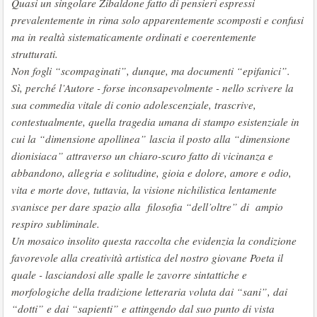
Quasi un singolare Zibaldone fatto di pensieri espressi
prevalentemente in rima solo apparentemente scomposti e confusi
ma in realtà sistematicamente ordinati e coerentemente
strutturati.
Non fogli “scompaginati”, dunque, ma documenti “epifanici”.
Sì, perché l’Autore - forse inconsapevolmente - nello scrivere la
sua commedia vitale di conio adolescenziale, trascrive,
contestualmente, quella tragedia umana di stampo esistenziale in
cui la “dimensione apollinea” lascia il posto alla “dimensione
dionisiaca” attraverso un chiaro-scuro fatto di vicinanza e
abbandono, allegria e solitudine, gioia e dolore, amore e odio,
vita e morte dove, tuttavia, la visione nichilistica lentamente
svanisce per dare spazio alla filosofia “dell’oltre” di ampio
respiro subliminale.
Un mosaico insolito questa raccolta che evidenzia la condizione
favorevole alla creatività artistica del nostro giovane Poeta il
quale - lasciandosi alle spalle le zavorre sintattiche e
morfologiche della tradizione letteraria voluta dai “sani”, dai
“dotti” e dai “sapienti” e attingendo dal suo punto di vista