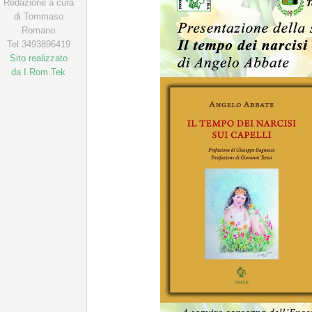
Redazione a cura
di Tommaso
Romano
Tel 3493896419
Sito realizzato
da I.Rom.Tek