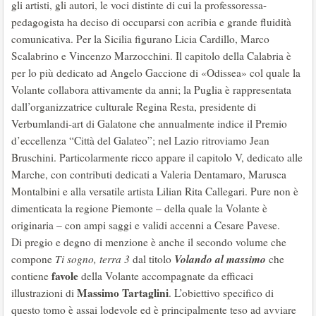
gli artisti, gli autori, le voci distinte di cui la professoressa-
pedagogista ha deciso di occuparsi con acribia e grande fluidità
comunicativa. Per la Sicilia figurano Licia Cardillo, Marco
Scalabrino e Vincenzo Marzocchini. Il capitolo della Calabria è
per lo più dedicato ad Angelo Gaccione di «Odissea» col quale la
Volante collabora attivamente da anni; la Puglia è rappresentata
dall’organizzatrice culturale Regina Resta, presidente di
Verbumlandi-art di Galatone che annualmente indice il Premio
d’eccellenza “Città del Galateo”; nel Lazio ritroviamo Jean
Bruschini. Particolarmente ricco appare il capitolo V, dedicato alle
Marche, con contributi dedicati a Valeria Dentamaro, Marusca
Montalbini e alla versatile artista Lilian Rita Callegari. Pure non è
dimenticata la regione Piemonte – della quale la Volante è
originaria – con ampi saggi e validi accenni a Cesare Pavese.
Di pregio e degno di menzione è anche il secondo volume che
Volando al massimo
compone
Ti sogno, terra 3
dal titolo
che
favole
contiene
della Volante accompagnate da efficaci
Massimo Tartaglini
illustrazioni di
. L’obiettivo specifico di
questo tomo è assai lodevole ed è principalmente teso ad avviare