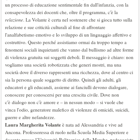
un processo di educazione sentimentale fin dall'infanzia, con la
consapevolezza dei docenti che, oltre il programma, c'è la
relazione
. La Volante è certa nel sostenere che si gioca tutto sulla
relazione e sue criticità culturali al fine di affrontare
l'analfabetismo emotivo e lo sviluppo di un linguaggio affettivo e
costruttivo. Questo perché assistiamo ormai da troppo tempo a
fenomeni sociali inquietanti che vanno dal bullismo ad altre forme
di violenza gratuita sui soggetti deboli. Il messaggio è chiaro: non
vogliamo una società robotizzata che generi mostri, ma una
società dove il diverso rappresenti una ricchezza, dove al centro ci
sia la persona quale soggetto di diritto. Quindi gli adulti, gli
educatori e gli educandi, assieme ai fanciulli devono dialogare,
conoscere per conoscersi per una crescita civile. Dove non
c'è dialogo non c'è amore e – in nessun modo – si vuole che
vinca l'odio, generatore malefico di violenze di omicidi, suicidi,
guerre e altre nefandezze.
Laura Margherita Volante
è nata ad Alessandria e vive ad
Ancona. Professoressa di ruolo nella Scuola Media Superiore e
docente presso l’Università Politecnica delle Marche, pedagogista