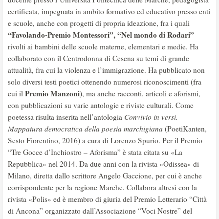
certificata, impegnata in ambito formativo ed educativo presso enti
e scuole, anche con progetti di propria ideazione, fra i quali
“Favolando-Premio Montessori”, “Nel mondo di Rodari”
rivolti ai bambini delle scuole materne, elementari e medie. Ha
collaborato con il Centrodonna di Cesena su temi di grande
attualità, fra cui la violenza e l’immigrazione. Ha pubblicato non
solo diversi testi poetici ottenendo numerosi riconoscimenti (fra
Premio Manzoni
cui il
), ma anche racconti, articoli e aforismi,
con pubblicazioni su varie antologie e riviste culturali. Come
poetessa risulta inserita nell’antologia
Convivio in versi.
Mappatura democratica della poesia marchigiana
(PoetiKanten,
Sesto Fiorentino, 2016) a cura di Lorenzo Spurio. Per il Premio
“Tre Gocce d’Inchiostro – Aforisma” è stata citata su «La
Repubblica» nel 2014. Da due anni con la rivista «Odissea» di
Milano, diretta dallo scrittore Angelo Gaccione, per cui è anche
corrispondente per la regione Marche. Collabora altresì con la
rivista «Polis» ed è membro di giuria del Premio Letterario “Città
di Ancona” organizzato dall’Associazione “Voci Nostre” del