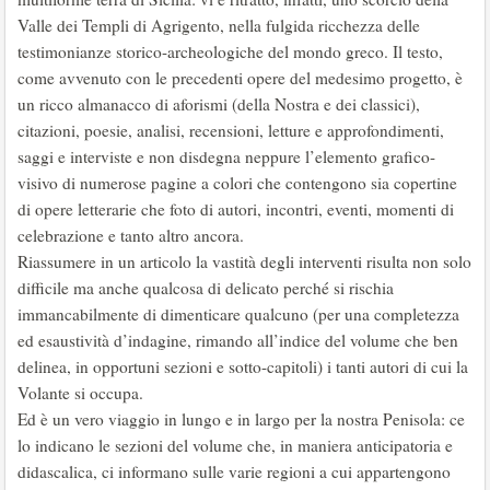
Valle dei Templi di Agrigento, nella fulgida ricchezza delle
testimonianze storico-archeologiche del mondo greco. Il testo,
come avvenuto con le precedenti opere del medesimo progetto, è
un ricco almanacco di aforismi (della Nostra e dei classici),
citazioni, poesie, analisi, recensioni, letture e approfondimenti,
saggi e interviste e non disdegna neppure l’elemento grafico-
visivo di numerose pagine a colori che contengono sia copertine
di opere letterarie che foto di autori, incontri, eventi, momenti di
celebrazione e tanto altro ancora.
Riassumere in un articolo la vastità degli interventi risulta non solo
difficile ma anche qualcosa di delicato perché si rischia
immancabilmente di dimenticare qualcuno (per una completezza
ed esaustività d’indagine, rimando all’indice del volume che ben
delinea, in opportuni sezioni e sotto-capitoli) i tanti autori di cui la
Volante si occupa.
Ed è un vero viaggio in lungo e in largo per la nostra Penisola: ce
lo indicano le sezioni del volume che, in maniera anticipatoria e
didascalica, ci informano sulle varie regioni a cui appartengono