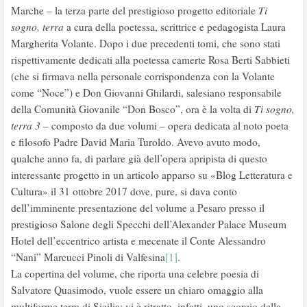
Marche – la terza parte del prestigioso progetto editoriale
Ti
sogno, terra
a cura della poetessa, scrittrice e pedagogista Laura
Margherita Volante. Dopo i due precedenti tomi, che sono stati
rispettivamente dedicati alla poetessa camerte Rosa Berti Sabbieti
(che si firmava nella personale corrispondenza con la Volante
come “Noce”) e Don Giovanni Ghilardi, salesiano responsabile
della Comunità Giovanile “Don Bosco”, ora è la volta di
Ti sogno,
terra 3
– composto da due volumi – opera dedicata al noto poeta
e filosofo Padre David Maria Turoldo. Avevo avuto modo,
qualche anno fa, di parlare già dell’opera apripista di questo
interessante progetto in un articolo apparso su «Blog Letteratura e
Cultura» il 31 ottobre 2017 dove, pure, si dava conto
dell’imminente presentazione del volume a Pesaro presso il
prestigioso Salone degli Specchi dell’Alexander Palace Museum
Hotel dell’eccentrico artista e mecenate il Conte Alessandro
“Nani” Marcucci Pinoli di Valfesina
[1]
.
La copertina del volume, che riporta una celebre poesia di
Salvatore Quasimodo, vuole essere un chiaro omaggio alla
multiforme terra di Sicilia: vi è ritratto, infatti, uno scorcio della