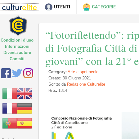
UTENTI
CATEGORIE
“Fotoriflettendo”: r
Condizioni d'uso
di Fotografia Città d
Informazioni
Diventa autore
giovani” con la 21° 
Contatti
Category:
Arte e spettacolo
Creato: 30 Giugno 2021
Scritto da
Redazione Culturelite
Hits:
1814