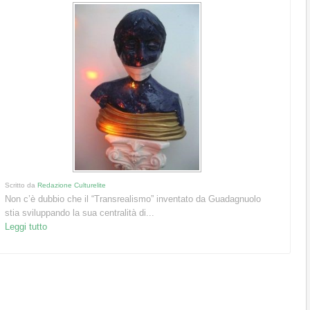
Scritto da
Redazione Culturelite
Non c’è dubbio che il “Transrealismo” inventato da Guadagnuolo
stia sviluppando la sua centralità di...
Leggi tutto