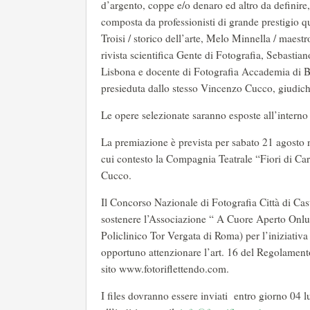
d’argento, coppe e/o denaro ed altro da definire,
composta da professionisti di grande prestigio qu
Troisi / storico dell’arte, Melo Minnella / maestro
rivista scientifica Gente di Fotografia, Sebastia
Lisbona e docente di Fotografia Accademia di Be
presieduta dallo stesso Vincenzo Cucco, giudich
Le opere selezionate saranno esposte all’interno
La premiazione è prevista per sabato 21 agosto n
cui contesto la Compagnia Teatrale “Fiori di Cart
Cucco.
Il Concorso Nazionale di Fotografia Città di Cas
sostenere l’Associazione “ A Cuore Aperto Onlus
Policlinico Tor Vergata di Roma) per l’iniziativ
opportuno attenzionare l’art. 16 del Regolament
sito www.fotoriflettendo.com.
I files dovranno essere inviati entro giorno 04 lu