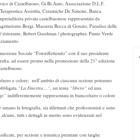
vico di Castelbuono, Gi.Bi.Auto, Associazione D.L.F.
Terapeutica Assistita, Ceramiche De Simone, Banca
mprenditoria privata castelbuonese rappresentata da
Agriturismo Bergi, Masseria Rocca di Gonato, Paradiso delle
/ ristorante, Robert Goodman / photographer, Punto Verde
raziamento.
romozione Sociale “Fotoriflettendo” con il suo presidente
afia, ad essere pronto nella promozione della 21° edizione
Castelbuono.
co/nero e colore; nell’ambito di ciascuna sezione potranno
 obbligata
“La Finestra…“,
un tema
“libero“
ed una
gi”
indifferentemente rappresentata in bianco/nero o colore
amano la fotografia, sia dilettanti che professionisti e sono
 alcune, tutti i dettagli in merito sono evidenziati nel
ssificate, per sezione e tematica premiate con targhe