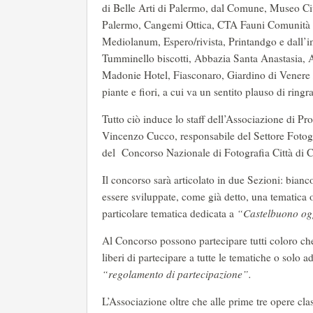
di Belle Arti di Palermo, dal Comune, Museo Ci
Palermo, Cangemi Ottica, CTA Fauni Comunità 
Mediolanum, Espero/rivista, Printandgo e dall’i
Tumminello biscotti, Abbazia Santa Anastasia, 
Madonie Hotel, Fiasconaro, Giardino di Venere 
piante e fiori, a cui va un sentito plauso di ring
Tutto ciò induce lo staff dell’Associazione di P
Vincenzo Cucco, responsabile del Settore Fotogr
del Concorso Nazionale di Fotografia Città di 
Il concorso sarà articolato in due Sezioni: bian
essere sviluppate, come già detto, una tematica
particolare tematica dedicata a
“Castelbuono og
Al Concorso possono partecipare tutti coloro che 
liberi di partecipare a tutte le tematiche o solo ad
“regolamento di partecipazione”.
L’Associazione oltre che alle prime tre opere cla