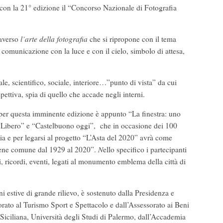
 con la 21° edizione il “Concorso Nazionale di Fotografia
raverso
l’arte della fotografia
che si ripropone con il tema
comunicazione con la luce e con il cielo, simbolo di attesa,
e, scientifico, sociale, interiore…”punto di vista” da cui
pettiva, spia di quello che accade negli interni.
a per questa imminente edizione è appunto “La finestra: uno
“Libero” e “Castelbuono oggi”, che in occasione dei 100
lia e per legarsi al progetto “L’Asta del 2020” avrà come
 bene comune dal 1929 al 2020”.
N
ello specifico i partecipanti
 ricordi, eventi, legati al monumento emblema della città di
ni estive di grande rilievo, è sostenuto dalla Presidenza e
rato al Turismo Sport e Spettacolo e dall’Assessorato ai Beni
e Siciliana, Università degli Studi di Palermo, dall’Accademia