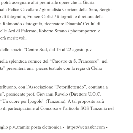
 potrà assegnare altri premi alle opere che la Giuria,
ali: Felice Cavallaro / giornalista Corriere della Sera, Sergio
 di fotografia, Franco Carlisi / fotografo e direttore della
no Raimondo / fotografo, ricercatore Dinamia' Cet-lul di
lle Arti di Palermo, Roberto Strano / photoreporter e
erà meritevoli.
 dello spazio “Centro Sud, dal 13 al 22 agosto p.v.
ella splendida cornice del “Chiostro di S. Francesco”, nel
a” presenterà una pieces teatrale con la regia di Clelia
telbuono, con l’Associazione “Fotoriflettendo”, continua a
”, presidente prof. Giovanni Ruvolo (Direttore U.O.C.
a “Un cuore per Ipogolo” (Tanzania). A tal proposito sarà
o di partecipazione al Concorso e l’articolo SOS Tanzania nel
glio p.v.,tramite posta elettronica - https://wetrasfer.com -