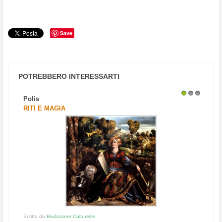
Save
POTREBBERO INTERESSARTI
Polis
1
2
3
RITI E MAGIA
Scritto da
Redazione Culturelite