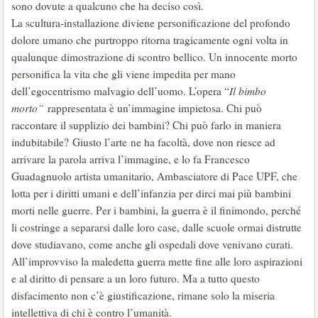
sono dovute a qualcuno che ha deciso così.
La scultura-installazione diviene personificazione del profondo
dolore umano che purtroppo ritorna tragicamente ogni volta in
qualunque dimostrazione di scontro bellico. Un innocente morto
personifica la vita che gli viene impedita per mano
dell’egocentrismo malvagio dell’uomo. L’opera “
Il bimbo
morto”
rappresentata è un’immagine impietosa. Chi può
raccontare il supplizio dei bambini? Chi può farlo in maniera
indubitabile? Giusto l’arte ne ha facoltà, dove non riesce ad
arrivare la parola arriva l’immagine, e lo fa Francesco
Guadagnuolo artista umanitario, Ambasciatore di Pace UPF, che
lotta per i diritti umani e dell’infanzia per dirci mai più bambini
morti nelle guerre. Per i bambini, la guerra è il finimondo, perché
li costringe a separarsi dalle loro case, dalle scuole ormai distrutte
dove studiavano, come anche gli ospedali dove venivano curati.
All’improvviso la maledetta guerra mette fine alle loro aspirazioni
e al diritto di pensare a un loro futuro. Ma a tutto questo
disfacimento non c’è giustificazione, rimane solo la miseria
intellettiva di chi è contro l’umanità.