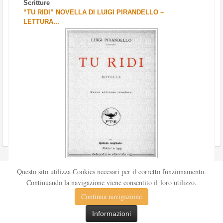
Scritture
“TU RIDI” NOVELLA DI LUIGI PIRANDELLO –
LETTURA...
Scritto da
Redazione Culturelite
Questo sito utilizza Cookies necesari per il corretto funzionamento.
Pubblicata nel 1912 sul «Corriere della sera», la novella Tu
Continuando la navigazione viene consentito il loro utilizzo.
ridi fu successivamente inserita nella ...
Continua navigazione
Leggi tutto
Informazioni