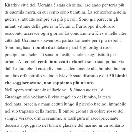
Kharkiv città dell’Ucraina è stata distrutta, lasciando per terra più
di duemila morti, di cui cento sono bambini. La schizofrenia della
guerra si abbatte sempre sui più piccoli. Sono già parecchi gli
infanti vittime della guerra in Ucraina. Purtroppo il doloroso
resoconto accresce ogni giorno. La condizione a Kiev e nelle altre
città dell’Ucraina è spaventosa particolarmente per i più deboli.
i bimbi da
Sono migliaia,
tutelare perché gli ordigni russi
precipitano anche sui sanatori, asili, scuole e sugli istituti per
cento innocenti orfanelli
orfani. A Leopoli
sono stati portati via
dall’Istituto che li custodiva antecedentemente alle bombe, intanto
50 bimbi
un altro orfanatrofio vicino a Kiev, è stato distrutto e dei
che soggiornavano, non sappiamo più niente.
Nell’opera scultorea-installazione “
Il bimbo morto”
di
Guadagnuolo vediamo il viso angelico del bimbo, la testa
declinata, braccia e mani ceduti lungo il piccolo bacino, immobile
nel suo trapasso della morte. Il bimbo gronda di colore rosso del
sangue versato, ormai esanime, si trasfigura in raccapricciante
decesso appoggiato nel bianco glaciale del marmo in un solitario