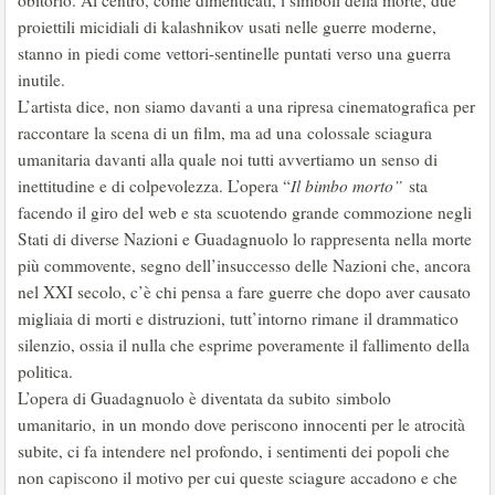
obitorio. Al centro, come dimenticati, i simboli della morte, due
proiettili micidiali di kalashnikov usati nelle guerre moderne,
stanno in piedi come vettori-sentinelle puntati verso una guerra
inutile.
L’artista dice, non siamo davanti a una ripresa cinematografica per
raccontare la scena di un film, ma ad una colossale sciagura
umanitaria davanti alla quale noi tutti avvertiamo un senso di
inettitudine e di colpevolezza. L’opera “
Il bimbo morto”
sta
facendo il giro del web e sta scuotendo grande commozione negli
Stati di diverse Nazioni e Guadagnuolo lo rappresenta nella morte
più commovente, segno dell’insuccesso delle Nazioni che, ancora
nel XXI secolo, c’è chi pensa a fare guerre che dopo aver causato
migliaia di morti e distruzioni, tutt’intorno rimane il drammatico
silenzio, ossia il nulla che esprime poveramente il fallimento della
politica.
L’opera di Guadagnuolo è diventata da subito simbolo
umanitario, in un mondo dove periscono innocenti per le atrocità
subite, ci fa intendere nel profondo, i sentimenti dei popoli che
non capiscono il motivo per cui queste sciagure accadono e che