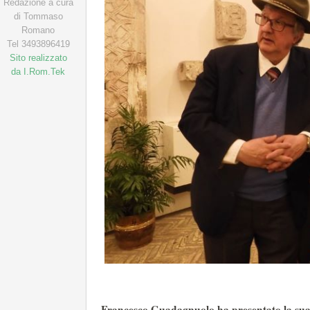
Redazione a cura
di Tommaso
Romano
Tel 3493896419
Sito realizzato
da I.Rom.Tek
Francesco Guadagnuolo ha presentato la sua o