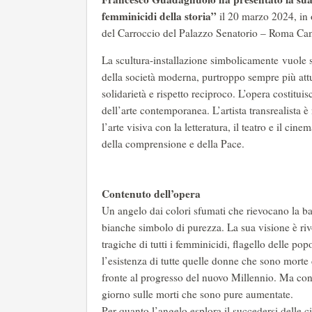
femminicidi della storia”
il 20 marzo 2024, i
del Carroccio del Palazzo Senatorio – Roma Ca
La scultura-installazione simbolicamente vuole s
della società moderna, purtroppo sempre più attu
solidarietà e rispetto reciproco. L’opera costitu
dell’arte contemporanea. L’artista transrealista è
l’arte visiva con la letteratura, il teatro e il cin
della comprensione e della Pace.
Contenuto dell’opera
Un angelo dai colori sfumati che rievocano la ba
bianche simbolo di purezza. La sua visione è riv
tragiche di tutti i femminicidi, flagello delle po
l’esistenza di tutte quelle donne che sono morte
fronte al progresso del nuovo Millennio. Ma con
giorno sulle morti che sono pure aumentate.
Per quanto l’angelo esplora il succedersi delle c