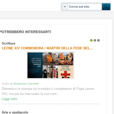
POTREBBERO INTERESSARTI
Scritture
1
2
3
LEONE XIV COMMEMORA I MARTIRI DELLA FEDE DEL...
Scritto da
Redazione Culturelite
Domenica la stampa ha ricordato il compleanno di Papa Leone
XIV, ma poi ha trascurato la sua com...
Leggi tutto
Arte e spettacolo