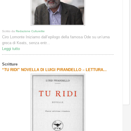
Scritto da
Redazione Culturelite
Ciro Lomonte Iniziamo dall’epilogo della famosa Ode su un’urna
greca di Keats, senza entr...
Leggi tutto
Scritture
“TU RIDI” NOVELLA DI LUIGI PIRANDELLO – LETTURA...