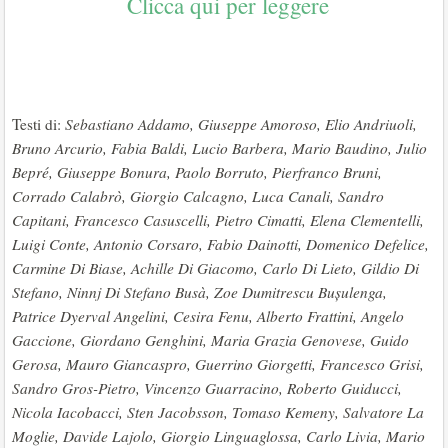
Clicca qui per leggere
Testi di:
Sebastiano Addamo, Giuseppe Amoroso, Elio Andriuoli,
Bruno Arcurio, Fabia Baldi, Lucio Barbera, Mario Baudino, Julio
Bepré, Giuseppe Bonura, Paolo Borruto, Pierfranco Bruni,
Corrado Calabrò, Giorgio Calcagno, Luca Canali, Sandro
Capitani, Francesco Casuscelli, Pietro Cimatti, Elena Clementelli,
Luigi Conte, Antonio Corsaro, Fabio Dainotti, Domenico Defelice,
Carmine Di Biase, Achille Di Giacomo, Carlo Di Lieto, Gildio Di
Stefano, Ninnj Di Stefano Busà, Zoe Dumitrescu Bușulenga,
Patrice Dyerval Angelini, Cesira Fenu, Alberto Frattini, Angelo
Gaccione, Giordano Genghini, Maria Grazia Genovese, Guido
Gerosa, Mauro Giancaspro, Guerrino Giorgetti, Francesco Grisi,
Sandro Gros-Pietro, Vincenzo Guarracino, Roberto Guiducci,
Nicola Iacobacci, Sten Jacobsson, Tomaso Kemeny, Salvatore La
Moglie, Davide Lajolo, Giorgio Linguaglossa, Carlo Livia, Mario