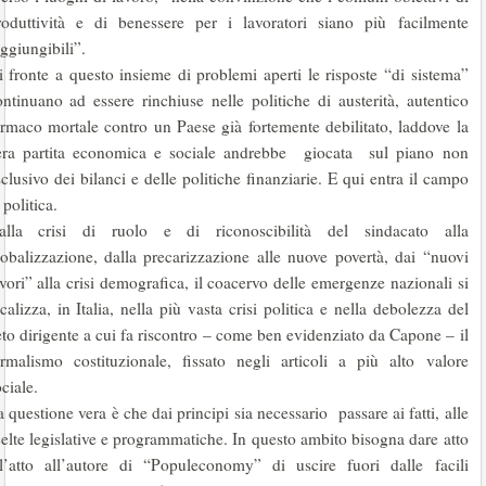
roduttività e di benessere per i lavoratori siano più facilmente
ggiungibili”.
i fronte a questo insieme di problemi aperti le risposte “di sistema”
ontinuano ad essere rinchiuse nelle politiche di austerità, autentico
armaco mortale contro un Paese già fortemente debilitato, laddove la
era partita economica e sociale andrebbe giocata sul piano non
clusivo dei bilanci e delle politiche finanziarie. E qui entra il campo
 politica.
alla crisi di ruolo e di riconoscibilità del sindacato alla
lobalizzazione, dalla precarizzazione alle nuove povertà, dai “nuovi
vori” alla crisi demografica, il coacervo delle emergenze nazionali si
calizza, in Italia, nella più vasta crisi politica e nella debolezza del
eto dirigente a cui fa riscontro – come ben evidenziato da Capone – il
ormalismo costituzionale, fissato negli articoli a più alto valore
ciale.
 questione vera è che dai principi sia necessario passare ai fatti, alle
celte legislative e programmatiche. In questo ambito bisogna dare atto
ll’atto all’autore di “Populeconomy” di uscire fuori dalle facili