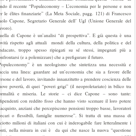
ondo il recente “Populeconomy – L’economia per le persone e non
er le élites finanziarie” (La Meta Sociale, pagg. 121) di Francesco
aolo Capone, Segretario Generale dell’ Ugl (Unione Generale del
avoro).
uella di Capone è un’analisi “di prospettiva”. E già questa è una
ovità rispetto agli attuali mondi della cultura, della politica e del
indacato, troppo spesso ripiegati su sé stessi, impegnati più a
nfrontarsi (e a polemizzare) che a prefigurare il futuro.
Populeconomy” è un neologismo che sintetizza una necessità e
raccia una linea: guardare ad un’economia che sia a favore delle
ersone e del lavoro, invitando innanzitutto a prendere coscienza delle
ove povertà, di quei “poveri grigi” (il neoproletariato) in bilico tra
ormalità e miseria. Le storie – ci dice Capone – sono tante:
dipendenti con reddito fisso che hanno visto scemare il loro potere
’acquisto, anziani che percepiscono pensioni troppo basse, lavoratori
recari o flessibili, famiglie numerose”. Si tratta di una massa di
ciotto milioni di italiani con cui è inderogabile fare letteralmente i
onti, nella misura in cui è da qui che nasce la nuova “questione