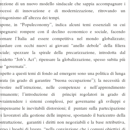
irezione di un nuovo modello sindacale che sappia accompagnare i
rocessi di innovazione e di modernizzazione, ritrovando un
rotagonismo all’altezza dei tempi.
apone, in “Populeconomy”, indica alcuni temi essenziali su cui
mpegnarsi: rompere con il declino economico e sociale, facendo
itornare l’Italia ad essere competitiva nel mondo globalizzato;
uardare con occhi nuovi ai giovani “anello debole” della filiera
ociale; spezzare la spirale della precarizzazione, introdotta dal
osidetto “Job’s Act”; ripensare la globalizzazione, spesso subita più
he “governata”.
ispetto a questi temi di fondo ad emergere sono una politica di lunga
urata (in grado di garantire “buona occupazione”); la necessità di
nvestire nell’istruzione, nelle competenze e nell’apprendimento
ermanente; l’introduzione di principi regolatori in grado di
ovraintendere i sistemi complessi, per governarne gli sviluppi e
ompensarne le inevitabili distorsioni; il puntare sulla partecipazione
i lavoratori alla gestione delle imprese, spostando il baricentro della
ntrattazione, garantiti i diritti non negoziabili e la base retributiva,
erso i luoghi di lavoro, “nella convinzione che i comuni obiettivi di