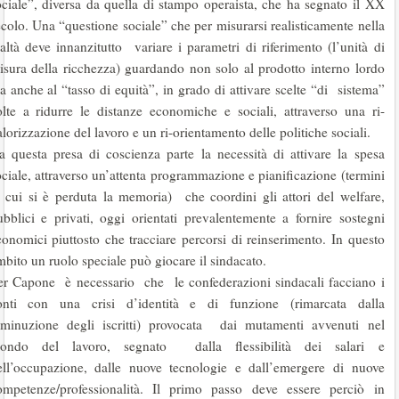
ociale”, diversa da quella di stampo operaista, che ha segnato il XX
ecolo. Una “questione sociale” che per misurarsi realisticamente nella
ealtà deve innanzitutto variare i parametri di riferimento (l’unità di
isura della ricchezza) guardando non solo al prodotto interno lordo
a anche al “tasso di equità”, in grado di attivare scelte “di sistema”
olte a ridurre le distanze economiche e sociali, attraverso una ri-
lorizzazione del lavoro e un ri-orientamento delle politiche sociali.
a questa presa di coscienza parte la necessità di attivare la spesa
ociale, attraverso un’attenta programmazione e pianificazione (termini
i cui si è perduta la memoria) che coordini gli attori del welfare,
ubblici e privati, oggi orientati prevalentemente a fornire sostegni
conomici piuttosto che tracciare percorsi di reinserimento. In questo
mbito un ruolo speciale può giocare il sindacato.
er Capone è necessario che le confederazioni sindacali facciano i
onti con una crisi d’identità e di funzione (rimarcata dalla
iminuzione degli iscritti) provocata dai mutamenti avvenuti nel
ondo del lavoro, segnato dalla flessibilità dei salari e
ell’occupazione, dalle nuove tecnologie e dall’emergere di nuove
ompetenze/professionalità. Il primo passo deve essere perciò in