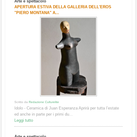
Arte e spettacolo
1
2
3
APERTURA ESTIVA DELLA GALLERIA DELL'EROS
"PIERO MONTANA" A...
Scritto da
Redazione Culturelite
Idolo - Ceramica di Juan Esperanza Aprirà per tutta l’estate
ed anche in parte per i primi du...
Leggi tutto
Arte e spettacolo