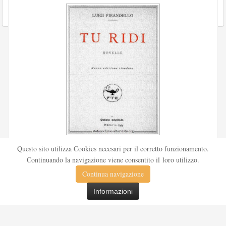
Scritto da
Redazione Culturelite
Questo sito utilizza Cookies necesari per il corretto funzionamento.
Pubblicata nel 1912 sul «Corriere della sera», la novella Tu
Continuando la navigazione viene consentito il loro utilizzo.
ridi fu successivamente inserita nella ...
Continua navigazione
Leggi tutto
Informazioni