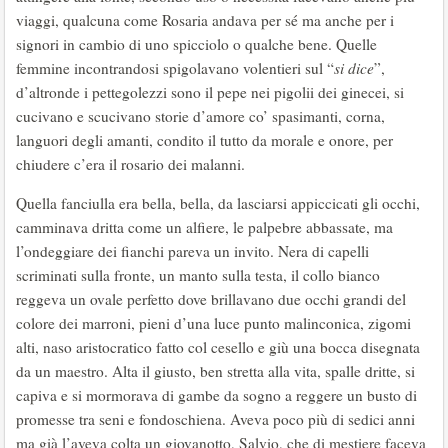
viaggi, qualcuna come Rosaria andava per sé ma anche per i
signori in cambio di uno spicciolo o qualche bene. Quelle
femmine incontrandosi spigolavano volentieri sul “
si dice
”,
d’altronde i pettegolezzi sono il pepe nei pigolii dei ginecei, si
cucivano e scucivano storie d’amore co’ spasimanti, corna,
languori degli amanti, condito il tutto da morale e onore, per
chiudere c’era il rosario dei malanni.
Quella fanciulla era bella, bella, da lasciarsi appiccicati gli occhi,
camminava dritta come un alfiere, le palpebre abbassate, ma
l’ondeggiare dei fianchi pareva un invito. Nera di capelli
scriminati sulla fronte, un manto sulla testa, il collo bianco
reggeva un ovale perfetto dove brillavano due occhi grandi del
colore dei marroni, pieni d’una luce punto malinconica, zigomi
alti, naso aristocratico fatto col cesello e giù una bocca disegnata
da un maestro. Alta il giusto, ben stretta alla vita, spalle dritte, si
capiva e si mormorava di gambe da sogno a reggere un busto di
promesse tra seni e fondoschiena. Aveva poco più di sedici anni
ma già l’aveva colta un giovanotto, Salvio, che di mestiere faceva