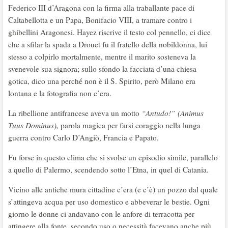
Federico III d’Aragona con la firma alla traballante pace di
Caltabellotta e un Papa, Bonifacio VIII, a tramare contro i
ghibellini Aragonesi. Hayez riscrive il testo col pennello, ci dice
che a sfilar la spada a Drouet fu il fratello della nobildonna, lui
stesso a colpirlo mortalmente, mentre il marito sosteneva la
svenevole sua signora; sullo sfondo la facciata d’una chiesa
gotica, dico una perché non è il S. Spirito, però Milano era
lontana e la fotografia non c’era.
La ribellione antifrancese aveva un motto
“Antudo!” (Animus
Tuus Dominus),
parola magica per farsi coraggio nella lunga
guerra contro Carlo D’Angiò, Francia e Papato.
Fu forse in questo clima che si svolse un episodio simile, parallelo
a quello di Palermo, scendendo sotto l’Etna, in quel di Catania.
Vicino alle antiche mura cittadine c’era (e c’è) un pozzo dal quale
s’attingeva acqua per uso domestico e abbeverar le bestie. Ogni
giorno le donne ci andavano con le anfore di terracotta per
attingere alla fonte, secondo uso o necessità facevano anche più