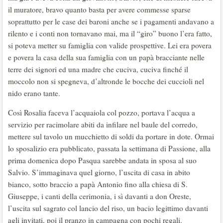
il muratore, bravo quanto basta per avere commesse sparse
soprattutto per le case dei baroni anche se i pagamenti andavano a
rilento e i conti non tornavano mai, ma il “giro” buono l’era fatto,
si poteva metter su famiglia con valide prospettive. Lei era povera
e povera la casa della sua famiglia con un papà bracciante nelle
terre dei signori ed una madre che cuciva, cuciva finché il
moccolo non si spegneva, d’altronde le bocche dei cuccioli nel
nido erano tante.
Così Rosalia faceva l’acquaiola col pozzo, portava l’acqua a
servizio per racimolare abiti da infilare nel baule del corredo,
mettere sul tavolo un mucchietto di soldi da portare in dote. Ormai
lo sposalizio era pubblicato, passata la settimana di Passione, alla
prima domenica dopo Pasqua sarebbe andata in sposa al suo
Salvio. S’immaginava quel giorno, l’uscita di casa in abito
bianco, sotto braccio a papà Antonio fino alla chiesa di S.
Giuseppe, i canti della cerimonia, i sì davanti a don Oreste,
l’uscita sul sagrato col lancio del riso, un bacio legittimo davanti
agli invitati, poi il pranzo in campagna con pochi regali.