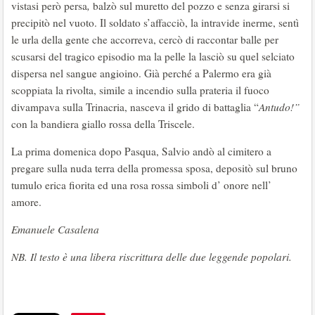
vistasi però persa
,
balzò sul muretto del pozzo e senza girarsi si
precipitò nel vuoto. Il soldato s’affacciò, la intravide inerme, sentì
le urla della gente che accorreva, cercò di raccontar balle per
scusarsi del tragico episodio ma la pelle la lasciò su quel selciato
dispersa nel sangue angioino. Già perché a Palermo era già
scoppiata la rivolta, simile a incendio sulla prateria il fuoco
divampava sulla Trinacria, nasceva il grido di battaglia “
Antudo!”
con la bandiera giallo rossa della Triscele.
La prima domenica dopo Pasqua, Salvio andò al cimitero a
pregare sulla nuda terra della promessa sposa, depositò sul bruno
tumulo erica fiorita ed una rosa rossa simboli d’ onore nell’
amore.
Emanuele Casalena
NB. Il testo è una libera riscrittura delle due leggende popolari.