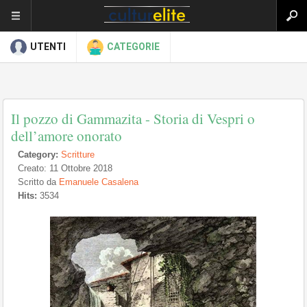
UTENTI
CATEGORIE
Il pozzo di Gammazita - Storia di Vespri o
dell’amore onorato
Category:
Scritture
Creato: 11 Ottobre 2018
Scritto da
Emanuele Casalena
Hits:
3534