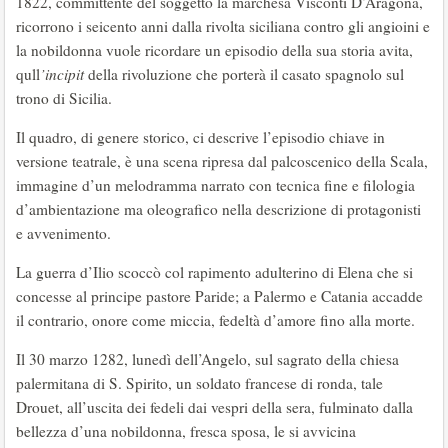
1822, committente del soggetto la marchesa Visconti D’Aragona,
ricorrono i seicento anni dalla rivolta siciliana contro gli angioini e
la nobildonna vuole ricordare un episodio della sua storia avita,
qull
’incipit
della rivoluzione che porterà il casato spagnolo sul
trono di Sicilia.
Il quadro, di genere storico, ci descrive l’episodio chiave in
versione teatrale, è una scena ripresa dal palcoscenico della Scala,
immagine d’un melodramma narrato con tecnica fine e filologia
d’ambientazione ma oleografico nella descrizione di protagonisti
e avvenimento.
La guerra d’Ilio scoccò col rapimento adulterino di Elena che si
concesse al principe pastore Paride; a Palermo e Catania accadde
il contrario, onore come miccia, fedeltà d’amore fino alla morte.
Il 30 marzo 1282, lunedì dell’Angelo, sul sagrato della chiesa
palermitana di S. Spirito, un soldato francese di ronda, tale
Drouet, all’uscita dei fedeli dai vespri della sera, fulminato dalla
bellezza d’una nobildonna, fresca sposa, le si avvicina