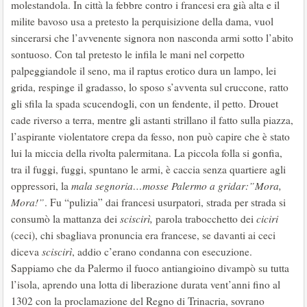
molestandola. In città la febbre contro i francesi era già alta e il
milite bavoso usa a pretesto la perquisizione della dama, vuol
sincerarsi che l’avvenente signora non nasconda armi sotto l’abito
sontuoso. Con tal pretesto le infila le mani nel corpetto
palpeggiandole il seno, ma il raptus erotico dura un lampo, lei
grida, respinge il gradasso, lo sposo s’avventa sul cruccone, ratto
gli sfila la spada scucendogli, con un fendente, il petto. Drouet
cade riverso a terra, mentre gli astanti strillano il fatto sulla piazza,
l’aspirante violentatore crepa da fesso, non può capire che è stato
lui la miccia della rivolta palermitana. La piccola folla si gonfia,
tra il fuggi, fuggi, spuntano le armi, è caccia senza quartiere agli
oppressori, la
mala segnoria…mosse Palermo a gridar:”Mora,
Mora!”
. Fu “pulizia” dai francesi usurpatori, strada per strada si
consumò la mattanza dei
sciscirì,
parola trabocchetto dei
ciciri
(ceci), chi sbagliava pronuncia era francese, se davanti ai ceci
diceva
sciscirì
, addio c’erano condanna con esecuzione.
Sappiamo che da Palermo il fuoco antiangioino divampò su tutta
l’isola, aprendo una lotta di liberazione durata vent’anni fino al
1302 con la proclamazione del Regno di Trinacria, sovrano