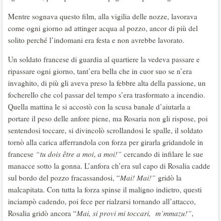
Mentre sognava questo film, alla vigilia delle nozze, lavorava
come ogni giorno ad attinger acqua al pozzo, ancor di più del
solito perché l’indomani era festa e non avrebbe lavorato.
Un soldato francese di guardia al quartiere la vedeva passare e
ripassare ogni giorno, tant’era bella che in cuor suo se n’era
invaghito, di più gli aveva preso la febbre alta della passione, un
focherello che col passar del tempo s’era trasformato a incendio.
Quella mattina le si accostò con la scusa banale d’aiutarla a
portare il peso delle anfore piene, ma Rosaria non gli rispose, poi
sentendosi toccare, si divincolò scrollandosi le spalle, il soldato
tornò alla carica afferrandola con forza per girarla gridandole in
francese
“tu dois être a moi
,
a moi!”
cercando di infilare le sue
manacce sotto la gonna. L’anfora ch’era sul capo di Rosalia cadde
sul bordo del pozzo fracassandosi, “
Mai! Mai!”
gridò la
malcapitata. Con tutta la forza spinse il maligno indietro, questi
inciampò cadendo, poi fece per rialzarsi tornando all’attacco,
Rosalia gridò ancora “
Mai, si provi mi toccari, m’mmazu!”,