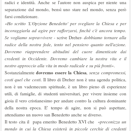
radici e identità. Anche se l'autore non auspica per niente una
separazione dal mondo, bensì uno stare nel mondo, senza però
farsi condizionare.
«Ho scritto 'L'Opzione Benedetto' per svegliare la Chiesa e per
incoraggiarla ad agire per rafforzarsi, finchè c'è ancora tempo.
Se vogliamo sopravvivere
- scrive Dreher-
dobbiamo tornare alla
radice della nostra fede, tento nel pensiero quanto nell'azione.
Dovremo riapprendere abitudini del cuore dimenticate dai
credenti in Occidente. Dovremo cambiare la nostra vita e il
nostro approccio alla vita in modo radicale e su più fronti»
.
dovremo essere la Chiesa
Sostanzialmente
, senza compromessi,
costi quel che costi
. Il libro di Dreher non è una agenda politica,
non è un vademecum spirituale, è un libro pieno di esperienze
utili, di famiglie, di studenti universitari, per vivere insieme con
gioia il vero cristianesimo per andare contro la cultura dominante
della nostra epoca. E' tempo di agire, non si può aspettare,
attendiamo un nuovo san Benedetto anche se diverso.
Il testo cita il papa emerito Benedetto XVI che
«preconizza un
mondo in cui la Chiesa esisterà in piccole cerchie di credenti