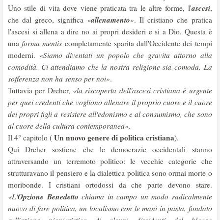
ascesi
Uno stile di vita dove viene praticata tra le altre forme, l'
,
allenamento
che dal greco, significa
«
»
. Il cristiano che pratica
l'ascesi si allena a dire no ai propri desideri e si a Dio. Questa è
una
forma mentis
completamente sparita dall'Occidente dei tempi
moderni.
«Siamo diventati un popolo che gravita attorno alla
comodità. Ci attendiamo che la nostra religione sia comoda. La
sofferenza non ha senso per noi»
.
Tuttavia per Dreher,
«la riscoperta dell'ascesi cristiana è urgente
per quei credenti che vogliono allenare il proprio cuore e il cuore
dei propri figli a resistere all'edonismo e al consumismo, che sono
al cuore della cultura contemporanea»
.
Un nuovo genere di politica cristiana
Il 4° capitolo (
).
Qui Dreher sostiene che le democrazie occidentali stanno
attraversando un terremoto politico: le vecchie categorie che
strutturavano il pensiero e la dialettica politica sono ormai morte o
moribonde. I cristiani ortodossi da che parte devono stare.
Opzione Benedetto
«L'
chiama in campo un modo radicalmente
nuovo di fare politica, un localismo con le mani in pasta, fondato