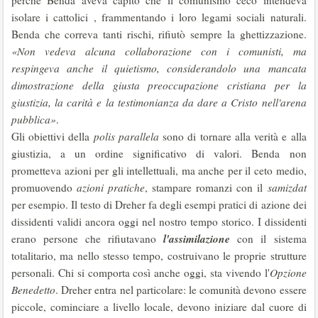
perchè Benda aveva capito che il comunismo ceco intendeva
isolare i cattolici , frammentando i loro legami sociali naturali.
Benda che correva tanti rischi, rifiutò sempre la ghettizzazione.
«Non vedeva alcuna collaborazione con i comunisti, ma
respingeva anche il quietismo, considerandolo una mancata
dimostrazione della giusta preoccupazione cristiana per la
giustizia, la carità e la testimonianza da dare a Cristo nell'arena
pubblica»
.
Gli obiettivi della
polis parallela
sono di tornare alla verità e alla
giustizia, a un ordine significativo di valori. Benda non
prometteva azioni per gli intellettuali, ma anche per il ceto medio,
promuovendo
azioni pratiche
, stampare romanzi con il
samizdat
per esempio. Il testo di Dreher fa degli esempi pratici di azione dei
dissidenti validi ancora oggi nel nostro tempo storico. I dissidenti
l'assimilazione
erano persone che rifiutavano
con il sistema
totalitario, ma nello stesso tempo, costruivano le proprie strutture
personali. Chi si comporta così anche oggi, sta vivendo l'
Opzione
Benedetto
. Dreher entra nel particolare: le comunità devono essere
piccole, cominciare a livello locale, devono iniziare dal cuore di