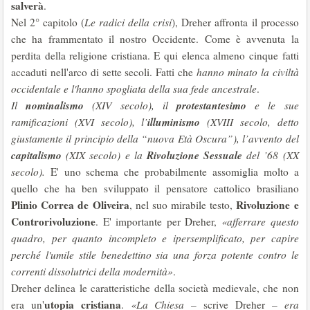
salverà
.
Nel 2° capitolo (
Le radici della crisi
), Dreher affronta il processo
che ha frammentato il nostro Occidente. Come è avvenuta la
perdita della religione cristiana. E qui elenca almeno cinque fatti
accaduti nell'arco di sette secoli. Fatti che
hanno minato la civiltà
occidentale e l'hanno spogliata della sua fede ancestrale
.
nominalismo
protestantesimo
Il
(XIV secolo), il
e le sue
illuminismo
ramificazioni (XVI secolo), l’
(XVIII secolo, detto
giustamente il principio della “nuova Età Oscura”), l’avvento del
capitalismo
Rivoluzione Sessuale
(XIX secolo) e la
del ’68 (XX
secolo).
E' uno schema che probabilmente assomiglia molto a
quello che ha ben sviluppato il pensatore cattolico brasiliano
Plinio Correa de Oliveira
Rivoluzione e
, nel suo mirabile testo,
Controrivoluzione
. E' importante per Dreher,
«afferrare questo
quadro, per quanto incompleto e ipersemplificato, per capire
perché l'umile stile benedettino sia una forza potente contro le
correnti dissolutrici della modernità»
.
Dreher delinea le caratteristiche della società medievale, che non
utopia cristiana
era un'
.
«La Chiesa
– scrive Dreher –
era