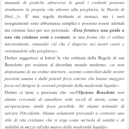
manuale di pratiche attraverso le quali i credenti possono
strutturare la propria vita attorno alla preghiera, la Parola di
Dio[...]»
. E' una regola destinata ai monaci, ma i suoi
insegnamenti sono abbastanza semplici e possono essere adottati
Essa fornisce una guida a
dai cristiani laici per uso personale.
«
una vita cristiana seria e costante
, in una forma che ci ordina
interiormente, riunendo ciò che è disperso nei nostri cuori e
orientandolo alla preghiera».
Dreher suggerisce ai lettori la vita ordinata della Regola di san
Benedetto per resistere al disordine mondo moderno,
«se non
disponiamo di un ordine interiore, saremo controllati dalle nostre
passioni umane e dalle potenti forze esterne che hanno maggior
forza nel dirigere le correnti profonde della modernità liquida»
.
Opzione Benedetto
Dreher ci tiene a precisare che
«nell'
non
stiamo cercando di annullare sette secoli di storia, come se
un'operazione simile fosse possibile. Né stiamo tentando di
salvare l'Occidente. Stiamo solamente provando a costruire uno
stile di vita cristiano che si erga come un'isola di santità e di
stabilità in mezzo all'alta marea della modernità liquida»
.