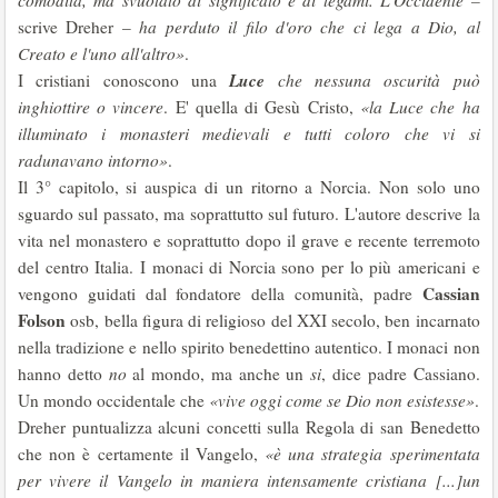
comodità, ma svuotato di significato e di legami. L'Occidente –
scrive Dreher –
ha perduto il filo d'oro che ci lega a Dio, al
Creato e l'uno all'altro»
.
Luce
I cristiani conoscono una
che nessuna oscurità può
inghiottire o vincere
. E' quella di Gesù Cristo,
«la Luce che ha
illuminato i monasteri medievali e tutti coloro che vi si
radunavano intorno»
.
Il 3° capitolo, si auspica di un ritorno a Norcia. Non solo uno
sguardo sul passato, ma soprattutto sul futuro. L'autore descrive la
vita nel monastero e soprattutto dopo il grave e recente terremoto
del centro Italia. I monaci di Norcia sono per lo più americani e
Cassian
vengono guidati dal fondatore della comunità, padre
Folson
osb, bella figura di religioso del XXI secolo, ben incarnato
nella tradizione e nello spirito benedettino autentico. I monaci non
hanno detto
no
al mondo, ma anche un
si
, dice padre Cassiano.
Un mondo occidentale che
«vive oggi come se Dio non esistesse»
.
Dreher puntualizza alcuni concetti sulla Regola di san Benedetto
che non è certamente il Vangelo,
«è una strategia sperimentata
per vivere il Vangelo in maniera intensamente cristiana [...]un