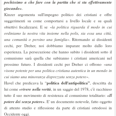
pochissimo a che fare con la partita che si sta effettivamente
giocando»
.
Kinzer argomenta sull'impegno politico dei cristiani e offre
suggerimenti su come comportarsi a livello locale e su quali
obiettivi focalizzarsi. E se
«la politica riguarda il modo in cui
ordiniamo la nostra vita insieme nella polis, sia essa una città,
una comunità o persino una famiglia»
. Ritornando ai dissidenti
cechi, per Dreher, noi dobbiamo imparare molto dallo loro
esperienza. La persecuzione che hanno subito i dissidenti sotto il
comunismo sarà quella che subiranno i cristiani americani nel
prossimo futuro. I dissidenti cechi per Dreher ci offrono
«una
visone potente per una politica cristiana autentica in un mondo in
cui siamo una minoranza disprezzata senza potere»
.
politica dell'antipolitica”
Havel che predicava la “
, descritta da
«vivere nella verità
lui come
, in un saggio del 1978, c'è racchiuso
«Il
tutto il suo movimento di resistenza al comunismo totalitario:
potere dei senza potere»
. E' un documento notevole, fatto oggetto
di attento studio e riflessione da parte di cristiani ortodossi in
Occidente oggi.