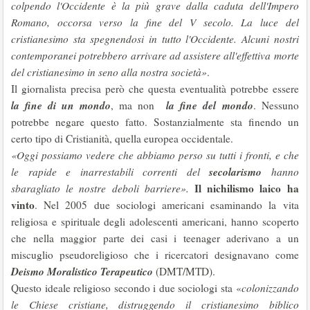
colpendo l'Occidente è la più grave dalla caduta dell'Impero
Romano, occorsa verso la fine del V secolo. La luce del
cristianesimo sta spegnendosi in tutto l'Occidente. Alcuni nostri
contemporanei potrebbero arrivare ad assistere all'effettiva morte
del cristianesimo in seno alla nostra società»
.
Il giornalista precisa però che questa eventualità potrebbe essere
la fine di un mondo
la fine del mondo
, ma non
. Nessuno
potrebbe negare questo fatto. Sostanzialmente sta finendo un
certo tipo di Cristianità, quella europea occidentale.
«Oggi possiamo vedere che abbiamo perso su tutti i fronti, e che
secolarismo
le rapide e inarrestabili correnti del
hanno
Il nichilismo laico ha
sbaragliato le nostre deboli barriere».
vinto
. Nel 2005 due sociologi americani esaminando la vita
religiosa e spirituale degli adolescenti americani, hanno scoperto
che nella maggior parte dei casi i teenager aderivano a un
miscuglio pseudoreligioso che i ricercatori designavano come
Deismo Moralistico Terapeutico
(DMT/MTD).
Questo ideale religioso secondo i due sociologi sta «
colonizzando
le Chiese cristiane, distruggendo il cristianesimo biblico