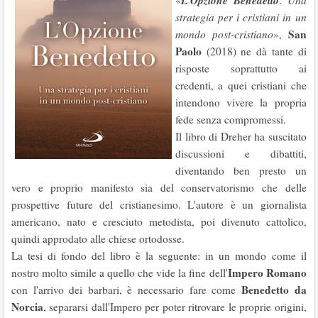
L'Opzione Benedetto
«
.
Una
strategia per i cristiani in un
San
mondo post-cristiano
»,
Paolo
(2018) ne dà tante di
risposte soprattutto ai
credenti, a quei cristiani che
intendono vivere la propria
fede senza compromessi.
Il libro di Dreher ha suscitato
discussioni e dibattiti,
diventando ben presto un
vero e proprio manifesto sia del conservatorismo che delle
prospettive future del cristianesimo. L'autore è un giornalista
americano, nato e cresciuto metodista, poi divenuto cattolico,
quindi approdato alle chiese ortodosse.
La tesi di fondo del libro è la seguente: in un mondo come il
Impero Romano
nostro molto simile a quello che vide la fine dell'
Benedetto da
con l'arrivo dei barbari, è necessario fare come
Norcia
, separarsi dall'Impero per poter ritrovare le proprie origini,