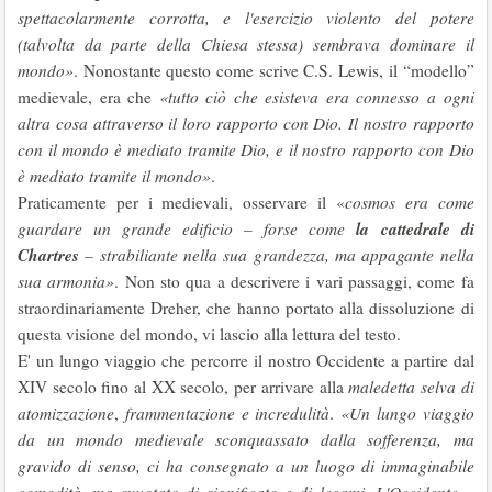
spettacolarmente corrotta, e l'esercizio violento del potere
(talvolta da parte della Chiesa stessa) sembrava dominare il
mondo»
. Nonostante questo come scrive C.S. Lewis, il “modello”
medievale, era che
«tutto ciò che esisteva era connesso a ogni
altra cosa attraverso il loro rapporto con Dio. Il nostro rapporto
con il mondo è mediato tramite Dio, e il nostro rapporto con Dio
è mediato tramite il mondo»
.
Praticamente per i medievali, osservare il «
cosmos
era come
la cattedrale di
guardare un grande edificio – forse come
Chartres
– strabiliante nella sua grandezza, ma appagante nella
sua armonia»
. Non sto qua a descrivere i vari passaggi, come fa
straordinariamente Dreher, che hanno portato alla dissoluzione di
questa visione del mondo, vi lascio alla lettura del testo.
E' un lungo viaggio che percorre il nostro Occidente a partire dal
XIV secolo fino al XX secolo, per arrivare alla
maledetta selva di
atomizzazione
,
frammentazione e incredulità
.
«Un lungo viaggio
da un mondo medievale sconquassato dalla sofferenza, ma
gravido di senso, ci ha consegnato a un luogo di immaginabile