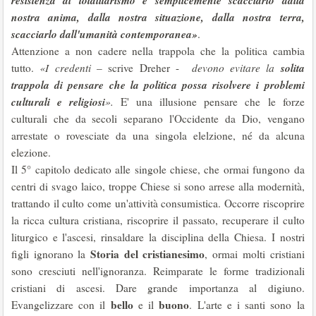
resistenza al totalitarismo è semplicemente scacciarlo dalla
nostra anima, dalla nostra situazione, dalla nostra terra,
scacciarlo dall'umanità contemporanea»
.
Attenzione a non cadere nella trappola che la politica cambia
solita
tutto.
«I credenti
– scrive Dreher -
devono evitare la
trappola di pensare che la politica possa risolvere i problemi
culturali e religiosi
».
E' una illusione pensare che le forze
culturali che da secoli separano l'Occidente da Dio, vengano
arrestate o rovesciate da una singola elelzione, né da alcuna
elezione.
Il 5° capitolo dedicato alle singole chiese, che ormai fungono da
centri di svago laico, troppe Chiese si sono arrese alla modernità,
trattando il culto come un'attività consumistica. Occorre riscoprire
la ricca cultura cristiana, riscoprire il passato, recuperare il culto
liturgico e l'ascesi, rinsaldare la disciplina della Chiesa. I nostri
Storia del cristianesimo
figli ignorano la
, ormai molti cristiani
sono cresciuti nell'ignoranza. Reimparate le forme tradizionali
cristiani di ascesi. Dare grande importanza al digiuno.
bello
buono
Evangelizzare con il
e il
. L'arte e i santi sono la