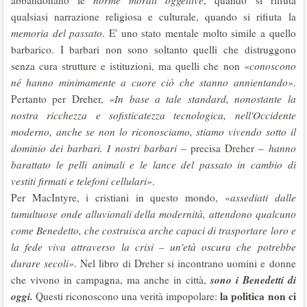
abbandonano le
norme morali oggettive
, quando si rifiuta
qualsiasi narrazione religiosa e culturale, quando si rifiuta la
memoria del passato
. E' uno stato mentale molto simile a quello
barbarico. I barbari non sono soltanto quelli che distruggono
senza cura strutture e istituzioni, ma quelli che non
«conoscono
né hanno minimamente a cuore ciò che stanno annientando»
.
Pertanto per Dreher,
«In base a tale standard, nonostante la
nostra ricchezza e sofisticatezza tecnologica, nell'Occidente
moderno, anche se non lo riconosciamo, stiamo vivendo sotto il
dominio dei barbari. I nostri barbari
– precisa Dreher –
hanno
barattato le pelli animali e le lance del passato in cambio di
vestiti firmati e telefoni cellulari»
.
Per MacIntyre, i cristiani in questo mondo, «
assediati dalle
tumultuose onde alluvionali della modernità, attendono qualcuno
come Benedetto, che costruisca arche capaci di trasportare loro e
la fede viva attraverso la crisi – un'età oscura che potrebbe
durare secoli»
. Nel libro di Dreher si incontrano uomini e donne
sono i Benedetti di
che vivono in campagna, ma anche in città,
oggi.
la politica non ci
Questi riconoscono una verità impopolare: