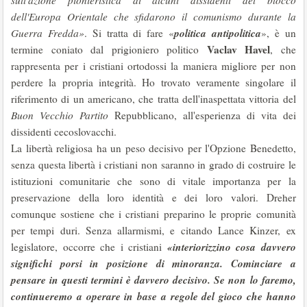
sull'azione pionieristica di alcuni dissidenti del blocco
dell'Europa Orientale che sfidarono il comunismo durante la
politica antipolitica
Guerra Fredda»
. Si tratta di fare «
», è un
Vaclav Havel
termine coniato dal prigioniero politico
, che
rappresenta per i cristiani ortodossi la maniera migliore per non
perdere la propria integrità. Ho trovato veramente singolare il
riferimento di un americano, che tratta dell'inaspettata vittoria del
Buon Vecchio Partito
Repubblicano, all'esperienza di vita dei
dissidenti cecoslovacchi.
La libertà religiosa ha un peso decisivo per l'Opzione Benedetto,
senza questa libertà i cristiani non saranno in grado di costruire le
istituzioni comunitarie che sono di vitale importanza per la
preservazione della loro identità e dei loro valori. Dreher
comunque sostiene che i cristiani preparino le proprie comunità
per tempi duri. Senza allarmismi, e citando Lance Kinzer, ex
«interiorizzino cosa davvero
legislatore, occorre che i cristiani
significhi porsi in posizione di minoranza. Cominciare a
pensare in questi termini è davvero decisivo. Se non lo faremo,
continueremo a operare in base a regole del gioco che hanno