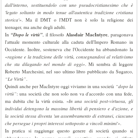
dall'interno, sostituendolo con uno pseudocristianesimo che è
'legato soltanto in modo tenue all'autentica tradizione cristiana
storica'»
. Ma il DMT o l'MDT non è solo la religione dei
teenager, ma anche degli adulti.
“Dopo le virtù”
Alasdair MacIntyre
In
, il filosofo
, paragonava
l'attuale momento culturale alla caduta dell'Impero Romano in
Occidente. Inoltre, sosteneva che l'Occidente ha abbandonato la
«
ragione
e la
tradizione delle virtù, consegnandosi al relativismo
che sta dilagando nel mondo di oggi»
. Mi sembra di leggere
Roberto Marchesini, nel suo ultimo libro pubblicato da Sugarco,
“Le Virtù”
.
Quindi anche per MacIntyre oggi viviamo in una società
“dopo la
virtù”
: una società che non solo non va d'accordo con una fede,
ma dubita che la virtù esista.
«In una società post-virtuosa, gli
individui detengono la massima libertà di pensiero e d'azione, e
la società stessa diventa 'un assembramento di estranei, ciascuno
che persegue i propri interessi sottoposto a vincoli minimi'»
.
In pratica si raggiunge questo genere di società quando si