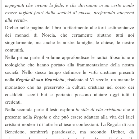
impegnati che vivono la fede, e che dovranno in un certo modo
essere tagliati fuori dalla società di massa, preferendo attenersi
alla verità»
.
Dreher nelle pagine del libro fa riferimento alle forti testimonianze
dei monaci di Norcia, che certamente aiutano tutti noi
singolarmente, ma anche le nostre famiglie, le chiese, le nostre
comunità.
Nella prima parte il volume approfondisce le radici filosofiche e
teologiche che hanno portato alla frammentazione della nostra
società. Nello stesso tempo definisce le virtù cristiane presenti
Regola di san Benedetto
nella
, risalente al VI secolo, un manuale
monastico che ha preservato la cultura cristiana nel corso dei
cosiddetti secoli bui e pertanto possono aiutare oggi tutti i
credenti.
Nella seconda parte il testo esplora
lo stile di vita cristiano
che è
presente nella
Regola
e che può essere adattato alla vita dei laici
cristiani moderni di tutte le chiese e confessioni. La Regola di san
Benedetto, sembrerà paradossale, ma secondo Dreher, dà