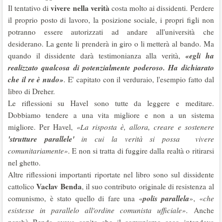
vivere nella verità
Il tentativo di
costa molto ai dissidenti. Perdere
il proprio posto di lavoro, la posizione sociale, i propri figli non
potranno essere autorizzati ad andare all'università che
desiderano. La gente li prenderà in giro o li metterà al bando. Ma
«egli ha
quando il dissidente darà testimonianza alla verità,
realizzato qualcosa di potenzialmente poderoso. Ha dichiarato
che il re è nudo»
. E' capitato con il verduraio, l'esempio fatto dal
libro di Dreher.
Le riflessioni su Havel sono tutte da leggere e meditare.
Dobbiamo tendere a una vita migliore e non a un sistema
migliore. Per Havel,
«La risposta è, allora, creare e sostenere
'strutture parallele'
in cui la verità si possa vivere
comunitariamente»
. E non si tratta di fuggire dalla realtà o ritirarsi
nel ghetto.
Altre riflessioni importanti riportate nel libro sono sul dissidente
Vaclav Benda
cattolico
, il suo contributo originale di resistenza al
polis parallela
comunismo, è stato quello di fare una «
», «
che
esistesse in parallelo all'ordine comunista ufficiale»
. Anche