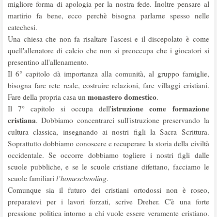
migliore forma di apologia per la nostra fede. Inoltre pensare al
martirio fa bene, ecco perchè bisogna parlarne spesso nelle
catechesi.
Una chiesa che non fa risaltare l'ascesi e il discepolato è come
quell'allenatore di calcio che non si preoccupa che i giocatori si
presentino all'allenamento.
Il 6° capitolo dà importanza alla comunità, al gruppo famiglie,
bisogna fare rete reale, costruire relazioni, fare villaggi cristiani.
monastero domestico
Fare della propria casa un
.
istruzione come formazione
Il 7° capitolo si occupa dell'
cristiana
. Dobbiamo concentrarci sull'istruzione preservando la
cultura classica, insegnando ai nostri figli la Sacra Scrittura.
Soprattutto dobbiamo conoscere e recuperare la storia della civiltà
occidentale. Se occorre dobbiamo togliere i nostri figli dalle
scuole pubbliche, e se le scuole cristiane difettano, facciamo le
scuole familiari
l’homeschooling
.
Comunque sia il futuro dei cristiani ortodossi non è roseo,
preparatevi per i lavori forzati, scrive Dreher. C'è una forte
pressione politica intorno a chi vuole essere veramente cristiano.