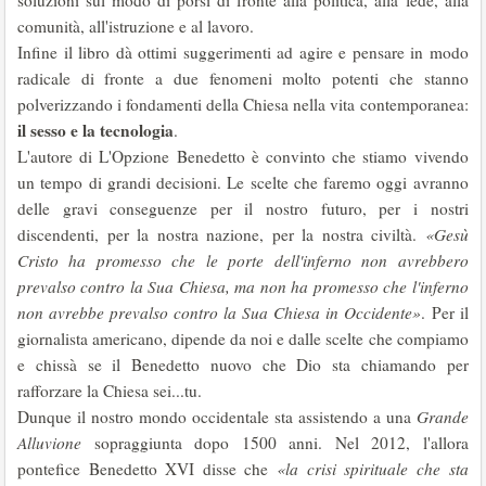
soluzioni sul modo di porsi di fronte alla politica, alla fede, alla
comunità, all'istruzione e al lavoro.
Infine il libro dà ottimi suggerimenti ad agire e pensare in modo
radicale di fronte a due fenomeni molto potenti che stanno
polverizzando i fondamenti della Chiesa nella vita contemporanea:
il sesso e la tecnologia
.
L'autore di L'Opzione Benedetto è convinto che stiamo vivendo
un tempo di grandi decisioni. Le scelte che faremo oggi avranno
delle gravi conseguenze per il nostro futuro, per i nostri
discendenti, per la nostra nazione, per la nostra civiltà.
«Gesù
Cristo ha promesso che le porte dell'inferno non avrebbero
prevalso contro la Sua Chiesa, ma non ha promesso che l'inferno
non avrebbe prevalso contro la Sua Chiesa in Occidente»
. Per il
giornalista americano, dipende da noi e dalle scelte che compiamo
e chissà se il Benedetto nuovo che Dio sta chiamando per
rafforzare la Chiesa sei...tu.
Dunque il nostro mondo occidentale sta assistendo a una
Grande
Alluvione
sopraggiunta dopo 1500 anni. Nel 2012, l'allora
pontefice Benedetto XVI disse che
«la crisi spirituale che sta