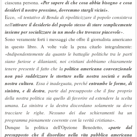
«Per sapere di che cosa abbia bisogno e cosa
ciascuna persona.
desideri il nostro prossimo, dovremmo stargli vicini»
.
Ecco,
«il tentativo di Benda di ripoliticizzare il popolo consisteva
attivare il desiderio del popolo stesso di stare semplicemente
nell'
insieme per socializzare in un modo che trovasse piacevole
».
Sono veramente forti i messaggi che offre il giornalista americano
in questo libro. A volte vale la pena citarlo integralmente:
«Indipendentemente da quanto le battaglie politiche tra le parti
siano furiose e dilanianti, noi cristiani dobbiamo chiaramente
politica americana convenzionale
tenere presente il fatto che la
non può raddrizzare le storture nella nostra società e nella
nostra cultura
entrambe le forme, di
. Essa è inadeguata, perché
sinistra, e di destra
, parte dal presupposto che il fine proprio
della nostra politica sia quello di favorire ed estendere la scelta
umana. La sinistra e la destra discordano solamente su dove
tracciare le righe.
Nessuno dei due schieramenti ha un
programma pienamente coerente con la verità cristiana»
.
«parte dal
Dunque la politica dell'Opzione Benedetto,
presupposto che il disordine nella vita pubblica americana