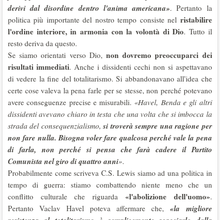
derivi dal disordine dentro l'anima americana»
. Pertanto la
ristabilire
politica più importante del nostro tempo consiste nel
l'ordine interiore, in armonia con la volontà di Dio
. Tutto il
resto deriva da questo.
non dovremo preoccuparci dei
Se siamo orientati verso Dio,
risultati immediati
. Anche i dissidenti cechi non si aspettavano
di vedere la fine del totalitarismo. Si abbandonavano all'idea che
certe cose valeva la pena farle per se stesse, non perché potevano
avere conseguenze precise e misurabili.
«Havel, Benda e gli altri
dissidenti avevano chiaro in testa che una volta che si imbocca la
si troverà sempre una ragione per
strada del consequenzialismo,
non fare nulla. Bisogna voler fare qualcosa perché vale la pena
di farla, non perché si pensa che farà cadere il Partito
Comunista nel giro di quattro anni
»
.
Probabilmente come scriveva C.S. Lewis siamo ad una politica in
tempo di guerra: stiamo combattendo niente meno che un
«l'abolizione dell'uomo»
conflitto culturale che riguarda
.
«la migliore
Pertanto Vaclav Havel poteva affermare che,