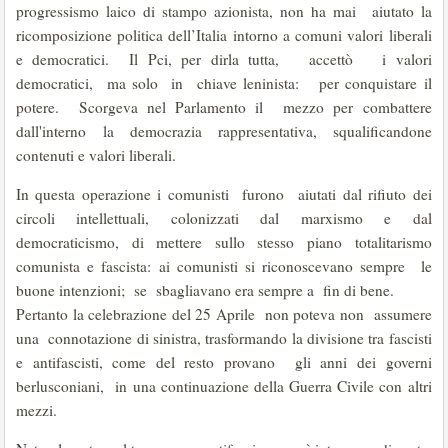
progressismo laico di stampo azionista, non ha mai aiutato la
ricomposizione politica dell’Italia intorno a comuni valori liberali
e democratici. Il Pci, per dirla tutta, accettò i valori
democratici, ma solo in chiave leninista: per conquistare il
potere. Scorgeva nel Parlamento il mezzo per combattere
dall'interno la democrazia rappresentativa, squalificandone
contenuti e valori liberali.
In questa operazione i comunisti furono aiutati dal rifiuto dei
circoli intellettuali, colonizzati dal marxismo e dal
democraticismo, di mettere sullo stesso piano totalitarismo
comunista e fascista: ai comunisti si riconoscevano sempre le
buone intenzioni; se sbagliavano era sempre a fin di bene.
Pertanto la celebrazione del 25 Aprile non poteva non assumere
una connotazione di sinistra, trasformando la divisione tra fascisti
e antifascisti, come del resto provano gli anni dei governi
berlusconiani, in una continuazione della Guerra Civile con altri
mezzi.