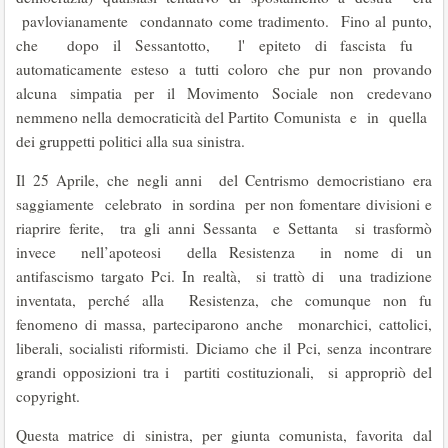
pavlovianamente condannato come tradimento. Fino al punto,
che dopo il Sessantotto, l' epiteto di fascista fu
automaticamente esteso a tutti coloro che pur non provando
alcuna simpatia per il Movimento Sociale non credevano
nemmeno nella democraticità del Partito Comunista e in quella
dei gruppetti politici alla sua sinistra.
Il 25 Aprile, che negli anni del Centrismo democristiano era
saggiamente celebrato in sordina per non fomentare divisioni e
riaprire ferite, tra gli anni Sessanta e Settanta si trasformò
invece nell’apoteosi della Resistenza in nome di un
antifascismo targato Pci. In realtà, si trattò di una tradizione
inventata, perché alla Resistenza, che comunque non fu
fenomeno di massa, parteciparono anche monarchici, cattolici,
liberali, socialisti riformisti. Diciamo che il Pci, senza incontrare
grandi opposizioni tra i partiti costituzionali, si appropriò del
copyright.
Questa matrice di sinistra, per giunta comunista, favorita dal