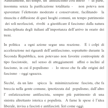
Naturalmente, nel tempo, un antifascismo così inteso - di parte,
insomma senza la parificazione totalitaria - non poteva non
spaventare l’elettorato moderato e conservatore, facilitando la
rinascita e diffusione di quei luoghi comuni, un tempo patrimonio
dei soli neofascisti, rivolti a giustificare il fascismo: dalla natura
indisciplinata degli italiani all’importanza dell’arrivo in orario dei
treni.
In politica a ogni azione segue una reazione. E i colpi di
accelerazione nei riguardi dell’antifascismo, soprattutto durante la
Seconda Repubblica, non potevano non favorire controspinte di
tipo fascistoide, nel senso di atteggiamenti affini o inclini al
fascismo, in cui il populismo - lo stesso che fu alle origini del
fascismo - oggi sguazza.
Sicché, da un lato spicca la minimizzazione fascista, che fa
breccia nella gente comune, ipnotizzata dal populismo, dall’altro
l’ enfatizzazione antifascista, sempre più patrimonio di una
sinistra altrettanto isterica e populista. A farne le spese è l’idea
liberale, invisa a fascisti e antifascisti. Ieri come oggi.