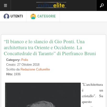
UTENTI
CATEGORIE
“Il bianco e lo slancio di Gio Ponti. Una
architettura tra Oriente e Occidente. La
Concattedrale di Taranto” di Pierfranco Bruni
Category:
Polis
Creato: 27 Ottobre 2018
Scritto da
Redazione Culturelite
Hits:
1936
"L'architettura
è un
cristallo". Su
questo