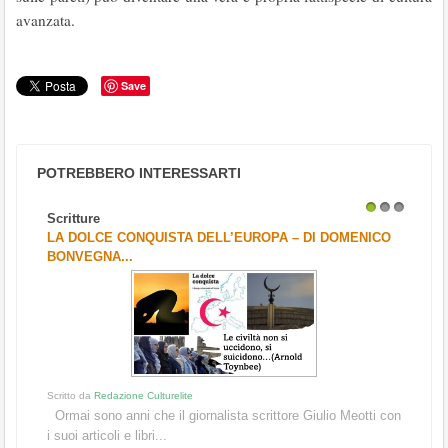
avanzata.
Save
POTREBBERO INTERESSARTI
Scritture
1
2
3
LA DOLCE CONQUISTA DELL’EUROPA – DI DOMENICO
BONVEGNA...
Scritto da
Redazione Culturelite
Ormai sono anni che il giornalista scrittore Giulio Meotti con
i suoi articoli e libri...