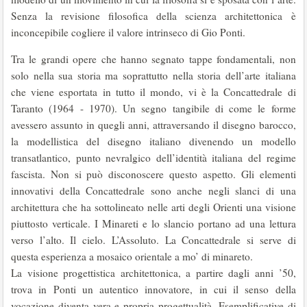
Senza la revisione filosofica della scienza architettonica è
inconcepibile cogliere il valore intrinseco di Gio Ponti.
Tra le grandi opere che hanno segnato tappe fondamentali, non
solo nella sua storia ma soprattutto nella storia dell’arte italiana
che viene esportata in tutto il mondo, vi è la Concattedrale di
Taranto (1964 - 1970). Un segno tangibile di come le forme
avessero assunto in quegli anni, attraversando il disegno barocco,
la modellistica del disegno italiano divenendo un modello
transatlantico, punto nevralgico dell’identità italiana del regime
fascista. Non si può disconoscere questo aspetto. Gli elementi
innovativi della Concattedrale sono anche negli slanci di una
architettura che ha sottolineato nelle arti degli Orienti una visione
piuttosto verticale. I Minareti e lo slancio portano ad una lettura
verso l’alto. Il cielo. L’Assoluto. La Concattedrale si serve di
questa esperienza a mosaico orientale a mo’ di minareto.
La visione progettistica architettonica, a partire dagli anni ’50,
trova in Ponti un autentico innovatore, in cui il senso della
vocazione diventa vera e propria progettualità. Esemplificative di