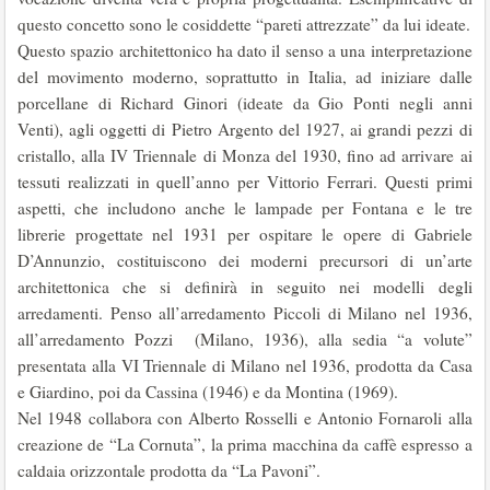
questo concetto sono le cosiddette “pareti attrezzate” da lui ideate.
Questo spazio architettonico ha dato il senso a una interpretazione
del movimento moderno, soprattutto in Italia, ad iniziare dalle
porcellane di Richard Ginori (ideate da Gio Ponti negli anni
Venti), agli oggetti di Pietro Argento del 1927, ai grandi pezzi di
cristallo, alla IV Triennale di Monza del 1930, fino ad arrivare ai
tessuti realizzati in quell’anno per Vittorio Ferrari. Questi primi
aspetti, che includono anche le lampade per Fontana e le tre
librerie progettate nel 1931 per ospitare le opere di Gabriele
D’Annunzio, costituiscono dei moderni precursori di un’arte
architettonica che si definirà in seguito nei modelli degli
arredamenti. Penso all’arredamento Piccoli di Milano nel 1936,
all’arredamento Pozzi (Milano, 1936), alla sedia “a volute”
presentata alla VI Triennale di Milano nel 1936, prodotta da Casa
e Giardino, poi da Cassina (1946) e da Montina (1969).
Nel 1948 collabora con Alberto Rosselli e Antonio Fornaroli alla
creazione de “La Cornuta”, la prima macchina da caffè espresso a
caldaia orizzontale prodotta da “La Pavoni”.