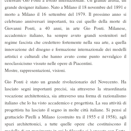
celebrare Gio Ponti a livello internazionale. Un grande artista, un
grande designer italiano. Nato a Milano il 18 novembre del 1891 e
morto a Milano il 16 settembre del 1979. Il prossimo anno si
celebrano anniversari importanti, tra cui quello della morte di
Giovanni Ponti, a 40 anni, in arte Gio Ponti. Milanese,
accademico italiano, ha sempre avuto grandi sostenitori nel
regime fascista che credettero fortemente nella sua arte, a quella
innovazione del disegno e formazione internazionale dei modelli
artistici e culturali che hanno avuto come punto nevralgico il
neoclassicismo vissuto nelle opere di Piacentini.
Mostre, rappresentazioni, visioni.
Gio Ponti è stato un grande rivoluzionario del Novecento. Ha
lasciato segni importanti precisi, sia attraverso la straordinaria
vocazione architettonica, sia attraverso una forma di razionalismo
italiano che lo ha visto accademico e progettista. La sua attività di
progettista ha lasciato il segno in molte città italiane. Si pensi al
grattacielo Pirelli a Milano (costruito tra il 1955 e il 1958), agli
spazi architettonici, a tutte quelle opere che costituiscono il
modello di un movimento in cui la filosofia si è sposata con l’arte.