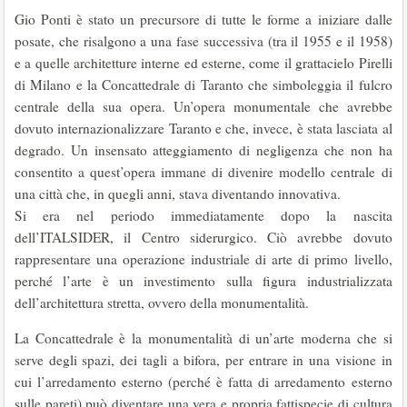
Gio Ponti è stato un precursore di tutte le forme a iniziare dalle
posate, che risalgono a una fase successiva (tra il 1955 e il 1958)
e a quelle architetture interne ed esterne, come il grattacielo Pirelli
di Milano e la Concattedrale di Taranto che simboleggia il fulcro
centrale della sua opera. Un’opera monumentale che avrebbe
dovuto internazionalizzare Taranto e che, invece, è stata lasciata al
degrado. Un insensato atteggiamento di negligenza che non ha
consentito a quest’opera immane di divenire modello centrale di
una città che, in quegli anni, stava diventando innovativa.
Si era nel periodo immediatamente dopo la nascita
dell’ITALSIDER, il Centro siderurgico. Ciò avrebbe dovuto
rappresentare una operazione industriale di arte di primo livello,
perché l’arte è un investimento sulla figura industrializzata
dell’architettura stretta, ovvero della monumentalità.
La Concattedrale è la monumentalità di un’arte moderna che si
serve degli spazi, dei tagli a bifora, per entrare in una visione in
cui l’arredamento esterno (perché è fatta di arredamento esterno
sulle pareti) può diventare una vera e propria fattispecie di cultura