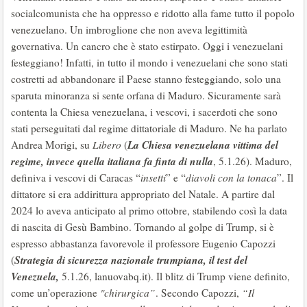
socialcomunista che ha oppresso e ridotto alla fame tutto il popolo
venezuelano. Un imbroglione che non aveva legittimità
governativa. Un cancro che è stato estirpato. Oggi i venezuelani
festeggiano! Infatti, in tutto il mondo i venezuelani che sono stati
costretti ad abbandonare il Paese stanno festeggiando, solo una
sparuta minoranza si sente orfana di Maduro. Sicuramente sarà
contenta la Chiesa venezuelana, i vescovi, i sacerdoti che sono
stati perseguitati dal regime dittatoriale di Maduro. Ne ha parlato
La Chiesa venezuelana vittima del
Andrea Morigi, su
Libero
(
regime, invece quella italiana fa finta di nulla
, 5.1.26). Maduro,
definiva i vescovi di Caracas “
insetti
” e “
diavoli con la tonaca
”. Il
dittatore si era addirittura appropriato del Natale. A partire dal
2024 lo aveva anticipato al primo ottobre, stabilendo così la data
di nascita di Gesù Bambino. Tornando al golpe di Trump, si è
espresso abbastanza favorevole il professore Eugenio Capozzi
Strategia di sicurezza nazionale trumpiana, il test del
(
Venezuela,
5.1.26, lanuovabq.it). Il blitz di Trump viene definito,
come un’operazione
"chirurgica”
. Secondo Capozzi,
“I
l