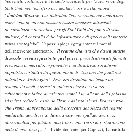
Venezuela costituisce un tassello essenziale per la sicurezza degli
Stati Uniti nell'"emisfero occidentale", ossia nella nuova
"dottrina Monr
oe" che individua l'intero continente americano
come zona in cui non possono essere ammesse intrusioni
potenzialmente pericolose per gli Stati Uniti dal punto di vista
militare, del controllo delle infrastrutture e di quello delle materie
prime strategiche
”. Capozzi spiega egregiamente i motivi
Il regime chavista che da un quarto
dell’intervento americano.
“
di secolo aveva sequestrato quel paese
, precedentemente fiorente
economia di mercato, imponendovi un disastroso socialismo
populista, costituiva da questo punto di vista uno dei punti più
dolenti per Washington
”
.
Esso era diventato nel tempo un
avamposto degli interessi di potenza cinesi e russi nel
subcontinente latino-americano, nonché un alleato della galassia
islamista radicale, ossia dell'Iran e dei suoi sicari. Era naturale
che Trump, approfittando della crescente debolezza del regime
madurista, decidesse di dare ad esso una spallata decisiva,
attrezzandosi per pilotare una transizione verso la restaurazione
La caduta
della democrazia
[…]”
. Evidentemente, per Capozzi,