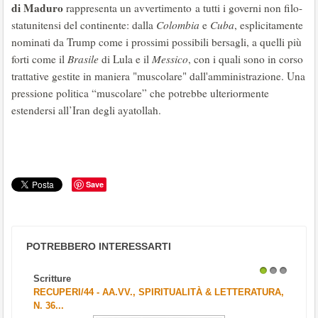
di Maduro
rappresenta un avvertimento a tutti i governi non filo-
statunitensi del continente: dalla
Colombia
e
Cuba
, esplicitamente
nominati da Trump come i prossimi possibili bersagli, a quelli più
forti come il
Brasile
di Lula e il
Messico
, con i quali sono in corso
trattative gestite in maniera "muscolare" dall'amministrazione. Una
pressione politica “muscolare” che potrebbe ulteriormente
estendersi all’Iran degli ayatollah.
Save
POTREBBERO INTERESSARTI
Scritture
1
2
3
RECUPERI/44 - AA.VV., SPIRITUALITÀ & LETTERATURA,
N. 36...