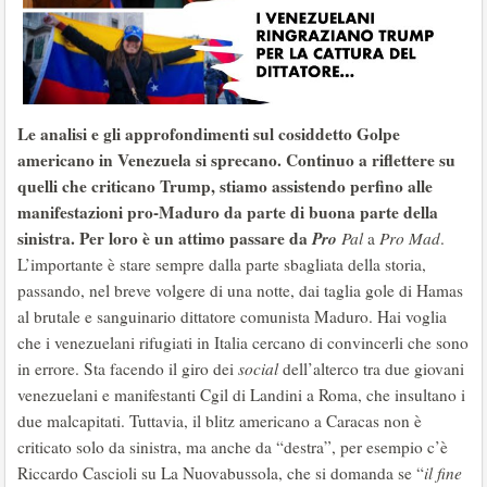
Le analisi e gli approfondimenti sul cosiddetto Golpe
americano in Venezuela si sprecano. Continuo a riflettere su
quelli che criticano Trump, stiamo assistendo perfino alle
manifestazioni pro-Maduro da parte di buona parte della
sinistra. Per loro è un attimo passare da
Pro
Pal
a
Pro Mad
.
L’importante è stare sempre dalla parte sbagliata della storia,
passando, nel breve volgere di una notte, dai taglia gole di Hamas
al brutale e sanguinario dittatore comunista Maduro. Hai voglia
che i venezuelani rifugiati in Italia cercano di convincerli che sono
in errore. Sta facendo il giro dei
social
dell’alterco tra due giovani
venezuelani e manifestanti Cgil di Landini a Roma, che insultano i
due malcapitati. Tuttavia, il blitz americano a Caracas non è
criticato solo da sinistra, ma anche da “destra”, per esempio c’è
Riccardo Cascioli su La Nuovabussola, che si domanda se “
il fine