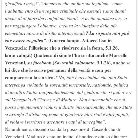
giustifica i mezzi
”. “
Ammesso che un fine sia legittimo - come
l’abbattimento di un regime criminale che estende i suoi danni
anche al di fuori dei confini nazionali - è lecito qualsiasi mezzo
per raggiungere l’obiettivo, inclusa la violazione delle più
?
La risposta non può
elementari norme di diritto internazionale
che essere negativa”.
(Guerra lampo. Attacco Usa in
Venezuela: l’illusione che a risolvere sia la forza, 5.1.26,
lanuovabq.it) Qualcosa di simile l’ha scritto anche Marcello
Veneziani, su
facebook
(
Sovranità calpestate
, 3.1.26), anche se
lui dice che lo scrive per amor della verità e non per
compiacere alla sinistra. “
No, non è accettabile che uno Stato
intervenga violando la sovranità territoriale, nazionale, politica
di un altro Stato. Indipendentemente dal giudizio che si può avere
sul Venezuela di Chavez e di Maduro. Non è accettabile che si
possa impunemente violare il diritto internazionale, che uno Stato
si arroghi il diritto supremo di giudicare altri stati e altri popoli,
di violare i territori e arrestare i capi di un regime”.
Naturalmente, dissento sia dalla posizione di Cascioli che di
Veneziani. Maduro è stato un inetto, dispotico e ottuso dittatore