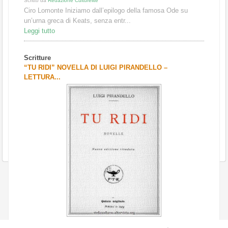
Scritto da
Redazione Culturelite
Ciro Lomonte Iniziamo dall’epilogo della famosa Ode su
un’urna greca di Keats, senza entr...
Leggi tutto
Scritture
“TU RIDI” NOVELLA DI LUIGI PIRANDELLO –
LETTURA...
Scritto da
Redazione Culturelite