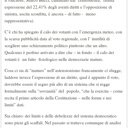
il vincitore, Marco Bucci, candidato dal centrodestra, risulta
espressione del 22,41% degli aventi diritti e l’opposizione di
sinistra, uscita sconfitta, è ancora – di fatto - meno
rappresentativa).
C’è chi ha spiegato il calo dei votanti con l’emergenza meteo, con
la scarsa pubblicità data al voto regionale, con l’ inutilità di
scegliere uno schieramento politico piuttosto che un altro.
Qualcuno è perfino arrivato a dire che – in fondo – il calo dei
votanti è un fatto fisiologico nelle democrazie mature.
Cosa ci sia di “maturo” nell’astensionismo francamente ci sfugge,
laddove invece l’espressione di un diritto, qual è appunto il voto,
dovrebbe essere il segno più alto di un sistema che si regge
formalmente sulla “sovranità” del popolo, “che la esercita – come
recita il primo articolo della Costituzione – nelle forme e nei
limiti” dati.
Sia chiaro: dei limiti e delle debolezze del sistema democratico
sono pieni gli scaffali. Nel passato si trattava comunque di analisi