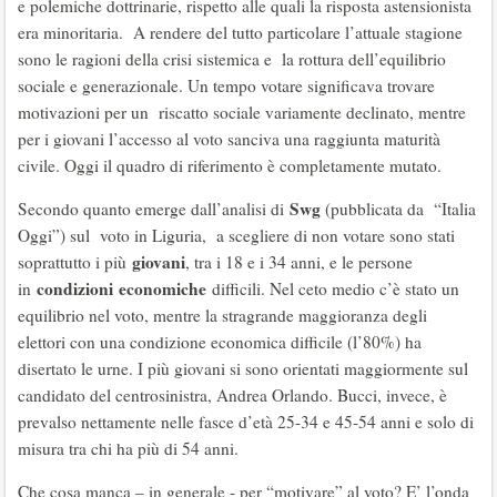
e polemiche dottrinarie, rispetto alle quali la risposta astensionista
era minoritaria. A rendere del tutto particolare l’attuale stagione
sono le ragioni della crisi sistemica e la rottura dell’equilibrio
sociale e generazionale. Un tempo votare significava trovare
motivazioni per un riscatto sociale variamente declinato, mentre
per i giovani l’accesso al voto sanciva una raggiunta maturità
civile. Oggi il quadro di riferimento è completamente mutato.
Swg
Secondo quanto emerge dall’analisi di
(pubblicata da “Italia
Oggi”) sul voto in Liguria, a scegliere di non votare sono stati
giovani
soprattutto i più
, tra i 18 e i 34 anni, e le persone
condizioni
economiche
in
difficili. Nel ceto medio c’è stato un
equilibrio nel voto, mentre la stragrande maggioranza degli
elettori con una condizione economica difficile (l’80%) ha
disertato le urne. I più giovani si sono orientati maggiormente sul
candidato del centrosinistra, Andrea Orlando. Bucci, invece, è
prevalso nettamente nelle fasce d’età 25-34 e 45-54 anni e solo di
misura tra chi ha più di 54 anni.
Che cosa manca – in generale - per “motivare” al voto? E’ l’onda