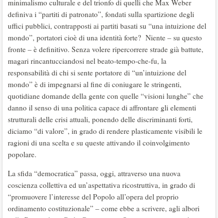
minimalismo culturale e del trionfo di quelli che Max Weber
definiva i “partiti di patronato”, fondati sulla spartizione degli
uffici pubblici, contrapposti ai partiti basati su “una intuizione del
mondo”, portatori cioè di una identità forte? Niente – su questo
fronte – è definitivo. Senza volere ripercorrere strade già battute,
magari rincantucciandosi nel beato-tempo-che-fu, la
responsabilità di chi si sente portatore di “un’intuizione del
mondo” è di impegnarsi al fine di coniugare le stringenti,
quotidiane domande della gente con quelle “visioni lunghe” che
danno il senso di una politica capace di affrontare gli elementi
strutturali delle crisi attuali, ponendo delle discriminanti forti,
diciamo “di valore”, in grado di rendere plasticamente visibili le
ragioni di una scelta e su queste attivando il coinvolgimento
popolare.
La sfida “democratica” passa, oggi, attraverso una nuova
coscienza collettiva ed un’aspettativa ricostruttiva, in grado di
“promuovere l’interesse del Popolo all’opera del proprio
ordinamento costituzionale” – come ebbe a scrivere, agli albori