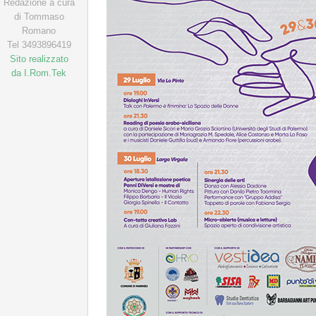
Redazione a cura
di Tommaso
Romano
Tel 3493896419
Sito realizzato
da I.Rom.Tek