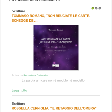
Scritture
1
2
3
TOMMASO ROMANO, "NON BRUCIATE LE CARTE.
SCHEGGE DEL...
Scritto da
Redazione Culturelite
La parola amicale non è modulo né modello, ...
Leggi tutto
Scritture
ROSSELLA CERNIGLIA, "IL RETAGGIO DELL'OMBRA"