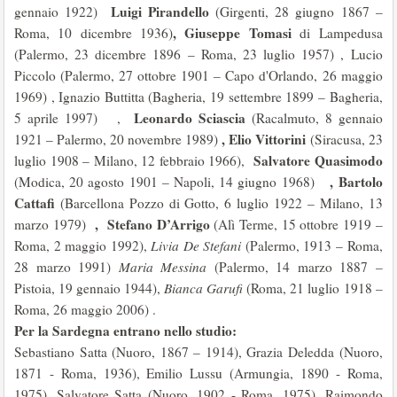
Luigi Pirandello
gennaio 1922)
(Girgenti, 28 giugno 1867 –
, Giuseppe Tomasi
Roma, 10 dicembre 1936)
di Lampedusa
(Palermo, 23 dicembre 1896 – Roma, 23 luglio 1957) , Lucio
Piccolo (Palermo, 27 ottobre 1901 – Capo d'Orlando, 26 maggio
1969) , Ignazio Buttitta (Bagheria, 19 settembre 1899 – Bagheria,
Leonardo Sciascia
5 aprile 1997) ,
(Racalmuto, 8 gennaio
, Elio Vittorini
1921 – Palermo, 20 novembre 1989)
(Siracusa, 23
Salvatore Quasimodo
luglio 1908 – Milano, 12 febbraio 1966),
, Bartolo
(Modica, 20 agosto 1901 – Napoli, 14 giugno 1968)
Cattafi
(Barcellona Pozzo di Gotto, 6 luglio 1922 – Milano, 13
, Stefano D’Arrigo
marzo 1979)
(Alì Terme, 15 ottobre 1919 –
Roma, 2 maggio 1992),
Livia De Stefani
(Palermo, 1913 – Roma,
28 marzo 1991)
Maria Messina
(Palermo, 14 marzo 1887 –
Pistoia, 19 gennaio 1944),
Bianca Garufi
(Roma, 21 luglio 1918 –
Roma, 26 maggio 2006) .
Per la Sardegna entrano nello studio:
Sebastiano Satta (Nuoro, 1867 – 1914), Grazia Deledda (Nuoro,
1871 - Roma, 1936), Emilio Lussu (Armungia, 1890 - Roma,
1975), Salvatore Satta (Nuoro, 1902 - Roma, 1975), Raimondo