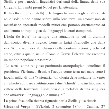
Sicilia e per i modelli linguistici derivanti della lingua della sua
Girgenti. Entrambi premi Nobel per la letteratura.
Il dialetto (direi i dialetti) e la lingua trovano negli scrittori nati
nelle isole, e che hanno scritto sulla loro terra, un cromatismo di
metafisiche ancestrali modelli mitici che portano direttamente ad
una lettura antropologica dei linguaggi letterari comparati.
L’isola (le isole) ha sempre una attrazione in cui il dramma
dall’ironico diventa tragico. Come in Luigi Pirandello che dalla
sua Sicilia recupera il richiamo delle contaminazioni greche ed
arabe, oltre a quelle sicule. Come in Grazia Deledda che racconta
un mondo popolare e pastorale.
“La terra come religioso patrimonio antropologico, sottolinea il
presidente Pierfranco Bruni, e l’acqua come terra nel mare sono i
luoghi mitici di una “visionaria” ontologia delle metafore. Il vento
e l’uliveto sul mare costituiscono i due “chiodi” che inchiodano le
zattere della traversata. L’sola così è la metafora di una scogliera
che attraversa i linguaggi e le immagini”.
La prima fase della ricerca riguarda per la Sicilia gli scrittori:
Giovanni Verga
, ((Vizzini, 2 settembre 1840 – Catania, 27