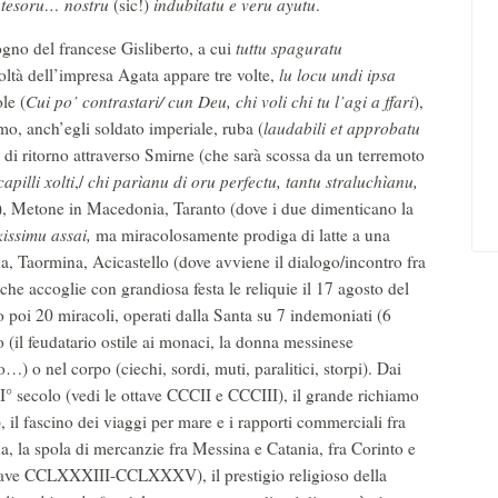
tesoru… nostru
(sic!)
indubitatu e veru ayutu
.
sogno del francese Gisliberto, a cui
tuttu spaguratu
coltà dell’impresa Agata appare tre volte,
lu locu undi
ipsa
le (
Cui po’ contrastari/ cun Deu, chi voli chi tu l’agi a ffari
),
mo, anch’egli soldato imperiale, ruba (
laudabili et approbatu
io di ritorno attraverso Smirne (che sarà scossa da un terremoto
capilli xolti
,/
chi parìanu di oru perfectu,
tantu straluchìanu,
nza), Metone in Macedonia, Taranto (dove i due dimenticano la
issimu assai,
ma miracolosamente prodiga di latte a una
 Taormina, Acicastello (dove avviene il dialogo/incontro fra
che accoglie con grandiosa festa le reliquie il 17 agosto del
o poi 20 miracoli, operati dalla Santa su 7 indemoniati (6
 (il feudatario ostile ai monaci, la donna messinese
to…) o nel corpo (ciechi, sordi, muti, paralitici, storpi). Dai
XII° secolo (vedi le ottave CCCII e CCCIII), il grande richiamo
, il fascino dei viaggi per mare e i rapporti commerciali fra
na, la spola di mercanzie fra Messina e Catania, fra Corinto e
ttave CCLXXXIII-CCLXXXV), il prestigio religioso della