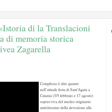
Istoria di la Translacioni
ia di memoria storica
Nivea Zagarella
Complesso è dire quanto
nell’attuale festa di Sant’Agata a
Catania (3/5 febbraio e 17 agosto)
sopravviva del nucleo originario
antichissimo della devozione alla