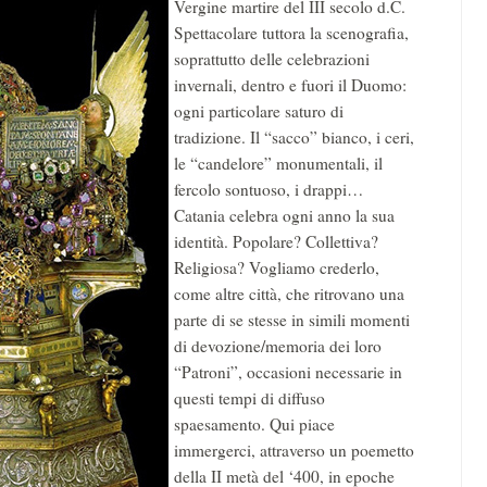
Vergine martire del III secolo d.C.
Spettacolare tuttora la scenografia,
soprattutto delle celebrazioni
invernali, dentro e fuori il Duomo:
ogni particolare saturo di
tradizione. Il “sacco” bianco, i ceri,
le “candelore” monumentali, il
fercolo sontuoso, i drappi…
Catania celebra ogni anno la sua
identità. Popolare? Collettiva?
Religiosa? Vogliamo crederlo,
come altre città, che ritrovano una
parte di se stesse in simili momenti
di devozione/memoria dei loro
“Patroni”, occasioni necessarie in
questi tempi di diffuso
spaesamento. Qui piace
immergerci, attraverso un poemetto
della II metà del ‘400, in epoche