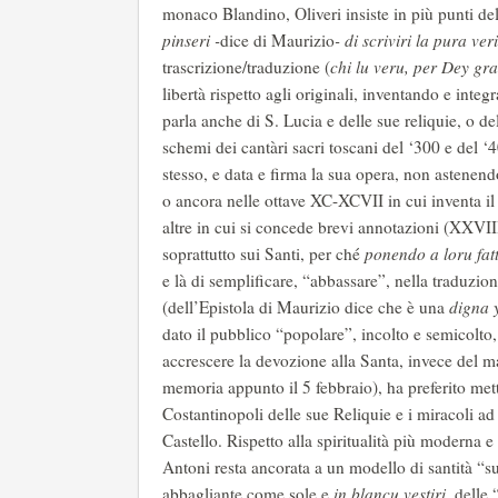
monaco Blandino, Oliveri insiste in più punti del
pinseri -
dice di Maurizio
- di scriviri la pura veri
trascrizione/traduzione (
chi lu veru, per Dey gra
libertà rispetto agli originali, inventando e int
parla anche di S. Lucia e delle sue reliquie, 
schemi dei cantàri sacri toscani del ‘300 e del ‘4
stesso, e data e firma la sua opera, non astenend
o ancora nelle ottave XC-XCVII in cui inventa il 
altre in cui si concede brevi annotazioni (XXVI
soprattutto sui Santi, per ché
ponendo a loru fatti
e là di semplificare, “abbassare”, nella traduzion
(dell’Epistola di Maurizio dice che è una
digna y
dato il pubblico “popolare”, incolto e semicolto, 
accrescere la devozione alla Santa, invece del mar
memoria appunto il 5 febbraio), ha preferito met
Costantinopoli delle sue Reliquie e i miracoli ad
Castello. Rispetto alla spiritualità più moderna e
Antoni resta ancorata a un modello di santità “
abbagliante come sole e
in blancu vestiri
, delle