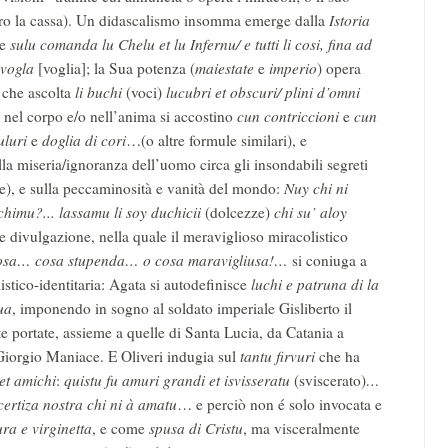
ro la cassa). Un didascalismo insomma emerge dalla
Istoria
he
sulu comanda lu Chelu et lu Infernu/ e tutti li cosi, fina ad
a vogla
[voglia]; la Sua potenza (
maiestate
e
imperio
) opera
 che ascolta
li buchi
(voci)
lucubri et obscuri/ plini d’omni
i nel corpo e/o nell’anima si accostino
cun contriccioni
e
cun
uluri
e
doglia di cori
…(o altre formule similari), e
la miseria/ignoranza dell’uomo circa gli insondabili segreti
te), e sulla peccaminosità e vanità del mondo:
Nuy chi ni
chimu?... lassamu li soy duchicii
(dolcezze)
chi su’ aloy
re divulgazione, nella quale il meraviglioso miracolistico
cosa… cosa stupenda… o cosa maravigliusa!…
si coniuga a
stico-identitaria: Agata si autodefinisce
luchi e patruna di la
ua
, imponendo in sogno al soldato imperiale Gisliberto il
te portate, assieme a quelle di Santa Lucia, da Catania a
Giorgio Maniace. E Oliveri indugia sul
tantu firvuri
che ha
 et amichi
:
quistu fu amuri grandi et isvisseratu
(sviscerato)
…
certiza nostra chi ni à amatu
… e perciò non é solo invocata e
ura e
virginetta
, e come
spusa di Cristu
, ma visceralmente