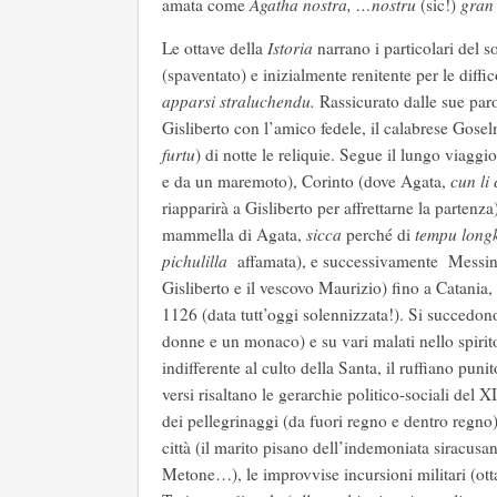
amata come
Agatha nostra, …nostru
(sic!)
gran 
Le ottave della
Istoria
narrano i particolari del 
(spaventato) e inizialmente renitente per le diffi
apparsi straluchendu.
Rassicurato dalle sue paro
Gisliberto con l’amico fedele, il calabrese Gosel
furtu
) di notte le reliquie. Segue il lungo viagg
e da un maremoto), Corinto (dove Agata,
cun li 
riapparirà a Gisliberto per affrettarne la parte
mammella di Agata,
sicca
perché di
tempu longk
pichulilla
affamata), e successivamente Messina,
Gisliberto e il vescovo Maurizio) fino a Catania, 
1126 (data tutt’oggi solennizzata!). Si succedon
donne e un monaco) e su vari malati nello spirito
indifferente al culto della Santa, il ruffiano puni
versi risaltano le gerarchie politico-sociali del 
dei pellegrinaggi (da fuori regno e dentro regno)
città (il marito pisano dell’indemoniata siracusa
Metone…), le improvvise incursioni militari (o