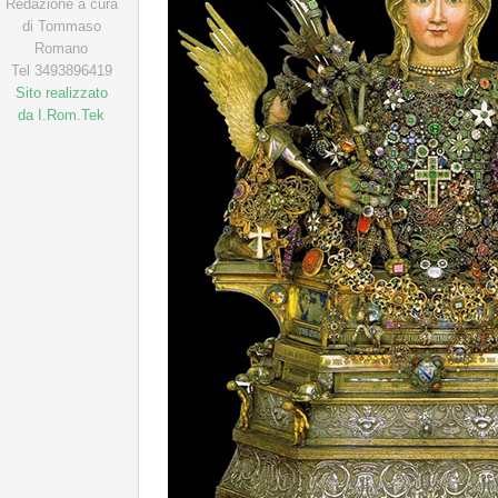
Redazione a cura
di Tommaso
Romano
Tel 3493896419
Sito realizzato
da I.Rom.Tek