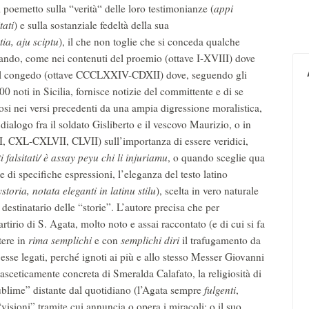
 poemetto sulla “verità“ delle loro testimonianze (
appi
tati
) e sulla sostanziale fedeltà della sua
tia, aju sciptu
), il che non toglie che si conceda qualche
egrando, come nei contenuti del proemio (ottave I-XVIII) dove
o del congedo (ottave CCCLXXIV-CDXII) dove, seguendo gli
00 noti in Sicilia, fornisce notizie del committente e di se
osi nei versi precedenti da una ampia digressione moralistica,
dialogo fra il soldato Gisliberto e il vescovo Maurizio, o in
II, CXL-CXLVII, CLVII) sull’importanza di essere veridici,
 falsitati/ è assay peyu chi li injuriamu
, o quando sceglie qua
e di specifiche espressioni, l’eleganza del testo latino
storia, notata eleganti in latinu stilu
), scelta in vero naturale
destinatario delle “storie”. L’autore precisa che per
tirio di S. Agata, molto noto e assai raccontato (e di cui si fa
tere in
rima semplichi
e con
semplichi diri
il trafugamento da
 esse legati, perché ignoti ai più e allo stesso Messer Giovanni
 asceticamente concreta di Smeralda Calafato, la religiosità di
sublime” distante dal quotidiano (l’Agata sempre
fulgenti
,
 “visioni” tramite cui annuncia o opera i miracoli; o il suo