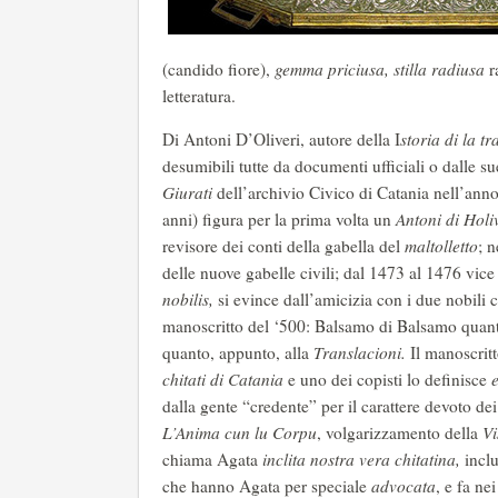
(candido fiore),
gemma priciusa, stilla radiusa
r
letteratura.
Di Antoni D’Oliveri, autore della I
storia di la t
desumibili tutte da documenti ufficiali o dalle 
Giurati
dell’archivio Civico di Catania nell’ann
anni) figura per la prima volta un
Antoni di Holi
revisore dei conti della gabella del
maltolletto
; 
delle nuove gabelle civili; dal 1473 al 1476 vice po
nobilis,
si evince dall’amicizia con i due nobili
manoscritto del ‘500: Balsamo di Balsamo quan
quanto, appunto, alla
Translacioni.
Il manoscritt
chitati di Catania
e uno dei copisti lo definisce
dalla gente “credente” per il carattere devoto dei 
L’Anima cun lu Corpu
, volgarizzamento della
Vi
chiama Agata
inclita nostra vera chitatina,
inclu
che hanno Agata per speciale
advocata
, e fa nei