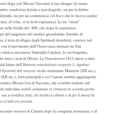
iveri sfoga con Messer Giovanni il suo disagio (
la manu
attive condizioni fisiche e psicologiche, sia per la febbre
fermità, sia per un contenzioso col fisco che lo faceva sentire
itati, di roba, et di luchi
(speranza)
.
Le tre “storie”
te nella Sicilia del ‘400, che dopo le esperienze
ecipe del magistero del medico gioachimita Arnaldo di
, e terra di rifugio degli Spirituali dissidenti, conosce nel
o con il movimento dell’Osservanza animato da San
 clarissa messinese Smeralda Calafato, la cui biografia,
he anno i testi di Oliveri. La
Translacioni
(412 ottave a rima
dal latino dell’
Historia translationis corporis S. Agathae
l’
Epistola
) del vescovo siculo-normanno Maurizio (XII sec.),
II sec.), fonti principali a cui l’autore sembra aggiungerne
osciuto) Messer Lisi di Saccano, che avrebbe tradotto dal
dolo individuo
nobili custumatu et virtuusu/ in scientia peritu
ua scientifica arti/, chi luchi(va) dintra e di for li mura/ di
u et tutti soy passati.
 secondo vescovo di Catania dopo la conquista normanna, e al