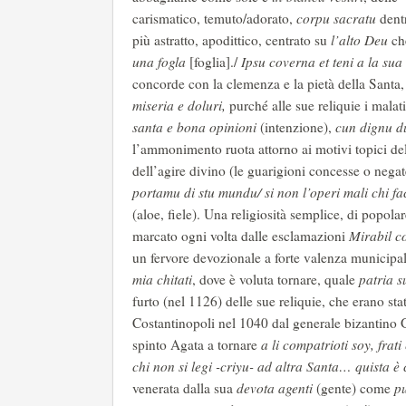
carismatico, temuto/adorato,
corpu sacratu
dent
più astratto, apodittico, centrato su
l’alto Deu
c
una fogla
[foglia]./
Ipsu coverna et teni a la su
concorde con la clemenza e la pietà della Santa,
miseria e doluri,
purché alle sue reliquie i malat
santa
e bona opinioni
(intenzione),
cun dignu d
l’ammonimento ruota attorno ai motivi topici del
dell’agire divino (le guarigioni concesse o nega
portamu di stu mundu/ si non l’operi mali chi fa
(aloe, fiele). Una religiosità semplice, di popola
marcato ogni volta dalle esclamazioni
Mirabil 
un fervore devozionale a forte valenza municipali
mia chitati
, dove è voluta tornare, quale
patria s
furto (nel 1126) delle sue reliquie, che erano sta
Costantinopoli nel 1040 dal generale bizantino 
spinto Agata a tornare
a li compatrioti soy, frati
chi non si legi -criyu- ad altra Santa… quista è 
venerata dalla sua
devota agenti
(gente) come
p