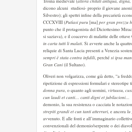
Troina medievale (
allora chitati antiqua, digna, 
dicono alcuni studiosi- proprio il giovane anon
Silvestro); gli spettri infine della precarietà ec
CCCXVIII (
Putìasi puru
[ma]
per gran prezzu h
punto che il protagonista del Diciottesimo Mira
si saziava), e il coacervo di malattie delle ott
in carta tutti li malati
. Si avverte anche la quatt
reliquie di Santa Lucia presenti a Venezia sost
sempri è stata contra infidili
, perché
si ipsa man
Gran Cani
(il Sultano).
Oliveri non volgarizza, come già detto, “a fredd
ripetizione di espressioni formulari e stereotipe 
donna pura
, o quanto agli uomini,
virtuusu, cus
cun laudi et canti… canti digni et jubilacioni…
demonio, la sua resistenza o cacciata le notazio
strepiti grandi et cun tanti atterruri,
e ancora
lu
avvenuto. E alle fonti e all’immaginario colletti
convenzionali del demonio/serpente o dei diavoli