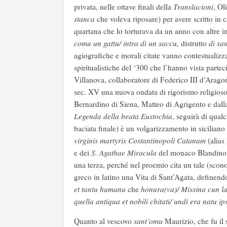
privata, nelle ottave finali della
Translacioni
, Ol
stanca
che voleva riposare) per avere scritto in c
quartana che lo torturava da un anno con altre in
comu un gattu/ intra di un saccu,
distrutto
di san
agiografiche e morali citate vanno contestualizza
spiritualistiche del ‘300 che l’hanno vista part
Villanova, collaboratore di Federico III d’Aragona
sec. XV una nuova ondata di rigorismo religios
Bernardino di Siena, Matteo di Agrigento e dalla
Legenda della beata Eustochia
, seguirà di qualc
baciata finale) è un volgarizzamento in siciliano 
virginis martyris Costantinopoli Catanam
(alias 
e dei
S. Agathae Miracula
del monaco Blandino (X
una terza, perché nel proemio cita un tale (scon
greco in latino una Vita di Sant’Agata, definen
et tantu humanu
che
honura(va)/ Missina cun la s
quella antiqua et nobili chitati/ undi era natu ips
Quanto al vescovo
sant’omu
Maurizio, che fu il