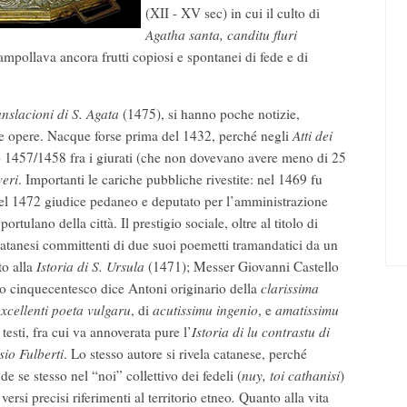
(XII - XV sec) in cui il culto di
Agatha santa, canditu fluri
ampollava ancora frutti copiosi e spontanei di fede e di
ranslacioni di S. Agata
(1475), si hanno poche notizie,
sue opere. Nacque forse prima del 1432, perché negli
Atti dei
o 1457/1458 fra i giurati (che non dovevano avere meno di 25
veri
. Importanti le cariche pubbliche rivestite: nel 1469 fu
nel 1472 giudice pedaneo e deputato per l’amministrazione
rtulano della città. Il prestigio sociale, oltre al titolo di
 catanesi committenti di due suoi poemetti tramandatici da un
to alla
Istoria di S. Ursula
(1471); Messer Giovanni Castello
o cinquecentesco dice Antoni originario della
clarissima
excellenti poeta vulgaru
, di
acutissimu ingenio
, e
amatissimu
testi, fra cui va annoverata pure l’
Istoria di lu contrastu di
sio Fulberti
. Lo stesso autore si rivela catanese, perché
de se stesso nel “noi” collettivo dei fedeli (
nuy, toi cathanisi
)
 versi precisi riferimenti al territorio etneo
.
Quanto alla vita