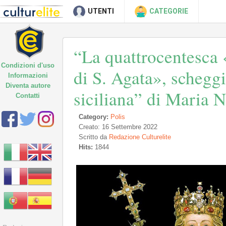
UTENTI
CATEGORIE
“La quattrocentesca «
Condizioni d'uso
di S. Agata», schegg
Informazioni
Diventa autore
siciliana” di Maria 
Contatti
Category:
Polis
Creato: 16 Settembre 2022
Scritto da
Redazione Culturelite
Hits:
1844