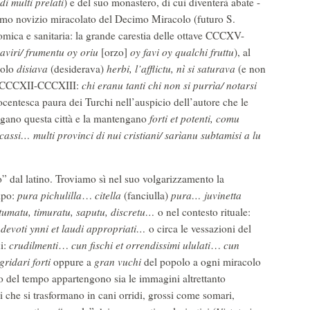
di multi prelati
) e del suo monastero, di cui diventerà abate -
imo novizio miracolato del Decimo Miracolo (futuro S.
onomica e sanitaria: la grande carestia delle ottave CCCXV-
aviri/ frumentu oy oriu
[orzo]
oy favi oy qualchi fruttu
), al
colo
disiava
(desiderava)
herbi, l’afflictu, nì si saturava
(e non
ave CCCXII-CCCXIII:
chi eranu tanti chi non si purrìa/ notarsi
rocentesca paura dei Turchi nell’auspicio dell’autore che le
engano questa città e la mantengano
forti et potenti, comu
cassi… multi provinci di nui cristiani/ sarìanu subtamisi a lu
o” dal latino. Troviamo sì nel suo volgarizzamento la
tipo:
pura pichulilla
…
citella
(fanciulla)
pura…
juvinetta
tumatu, timuratu, saputu, discretu…
o nel contesto rituale:
 devoti ynni et laudi appropriati…
o circa le vessazioni del
ni:
crudilmenti
…
cun fischi et
orrendissimi ululati
…
cun
 gridari forti
oppure a
gran vuchi
del popolo a ogni miracolo
vo del tempo appartengono sia le immagini altrettanto
 che si trasformano in cani orridi, grossi come somari,