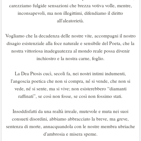
carezziamo fulgide sensazioni che brezza votiva volle, mentre,
inconsapevoli, ma non illegittimi, difendiamo il diritto
all'aleatorietà.
Vogliamo che la decadenza delle nostre vite, accompagni il nostro
disagio esistenziale alla foce naturale e sensibile del Poeta, che la
nostra vittoriosa inadeguatezza al mondo reale possa divenir
inchiostro e la nostra carne, foglio.
La Dea Ptosis cucì, secoli fa, nei nostri intimi indumenti,
l'angoscia poetica che non si compra, né si vende, che non si
vede, né si sente, ma si vive; non esisterebbero “diamanti
raffinati”, se così non fosse, se così non fossimo stati.
Insoddisfatti da una realtà irreale, mutevole e muta nei suoi
consueti disordini, abbiamo abbracciato la breve, ma greve,
sentenza di morte, annacquandola con le nostre membra ubriache
d'ambrosia e misera speme.