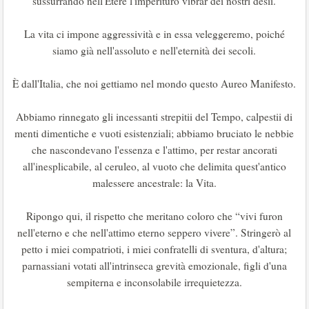
sussurrando nell'Etere l'imperituro vibrar dei nostri desii.
La vita ci impone aggressività e in essa veleggeremo, poiché
siamo già nell'assoluto e nell'eternità dei secoli.
È dall'Italia, che noi gettiamo nel mondo questo Aureo Manifesto.
Abbiamo rinnegato gli incessanti strepitii del Tempo, calpestii di
menti dimentiche e vuoti esistenziali; abbiamo bruciato le nebbie
che nascondevano l'essenza e l'attimo, per restar ancorati
all'inesplicabile, al ceruleo, al vuoto che delimita quest'antico
malessere ancestrale: la Vita.
Ripongo qui, il rispetto che meritano coloro che “vivi furon
nell'eterno e che nell'attimo eterno seppero vivere”. Stringerò al
petto i miei compatrioti, i miei confratelli di sventura, d'altura;
parnassiani votati all'intrinseca grevità emozionale, figli d'una
sempiterna e inconsolabile irrequietezza.