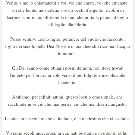
Venite a me, o chiamatemi a voi; voi che amate, voi che emanate,
voi che lenite; mostratemi i vostri occhi d'argento, ricolmi di
lacrime sconfinate, offritemi la mano che porta la penna al foglio
e il foglio alla Gloria.
Posso sentirvi...sono figlio, puranco, del vuoto che racconto,
figlio dei secoli, della Dea Ptosis e d'una clessidra ricolma d'acqua
immonda.
Gli Dèi sanno come obliar i nostri demoni, noi, dove trovar
l'impeto per librarci in volo verso il più fulgido e inesplicabile
luccichio.
Abitiamo, per infiniti attimi, questo loculo emozionale, che
racchiude in sé ciò che mai perirà, ciò che mai diverrà angusto.
L'antica aria secolare che ci include, è la medesima che ci esclude.
Viviamo secoli indecorosi, in cui, nati postumi e in odor di oblio,