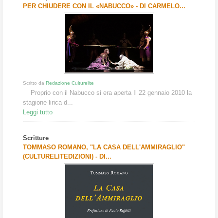
PER CHIUDERE CON IL «NABUCCO» - DI CARMELO...
Scritto da
Redazione Culturelite
Proprio con il Nabucco si era aperta Il 22 gennaio 2010 la
stagione lirica d...
Leggi tutto
Scritture
TOMMASO ROMANO, "LA CASA DELL'AMMIRAGLIO"
(CULTURELITEDIZIONI) - DI...