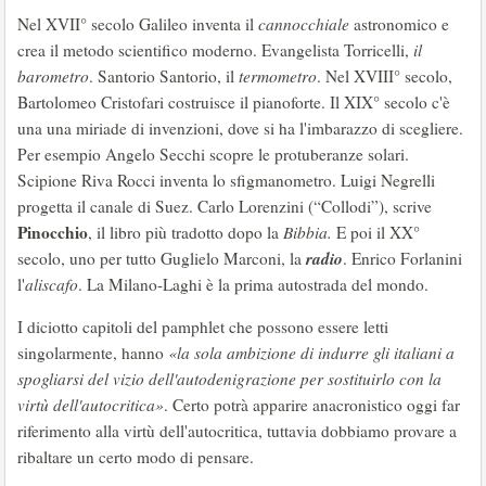
Nel XVII° secolo Galileo inventa il
cannocchiale
astronomico e
crea il metodo scientifico moderno. Evangelista Torricelli,
il
barometro
. Santorio Santorio, il
termometro
. Nel XVIII° secolo,
Bartolomeo Cristofari costruisce il pianoforte. Il XIX° secolo c'è
una una miriade di invenzioni, dove si ha l'imbarazzo di scegliere.
Per esempio Angelo Secchi scopre le protuberanze solari.
Scipione Riva Rocci inventa lo sfigmanometro. Luigi Negrelli
progetta il canale di Suez. Carlo Lorenzini (“Collodi”), scrive
Pinocchio
, il libro più tradotto dopo la
Bibbia.
E poi il XX°
radio
secolo, uno per tutto Guglielo Marconi, la
. Enrico Forlanini
l'
aliscafo
. La Milano-Laghi è la prima autostrada del mondo.
I diciotto capitoli del pamphlet che possono essere letti
singolarmente, hanno
«la sola ambizione di indurre gli italiani a
spogliarsi del vizio dell'autodenigrazione per sostituirlo con la
virtù dell'autocritica»
. Certo potrà apparire anacronistico oggi far
riferimento alla virtù dell'autocritica, tuttavia dobbiamo provare a
ribaltare un certo modo di pensare.