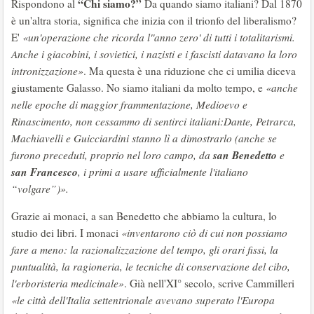
“Chi siamo?”
Rispondono al
Da quando siamo italiani? Dal 1870
è un'altra storia, significa che inizia con il trionfo del liberalismo?
E'
«un'operazione che ricorda l''anno zero' di tutti i totalitarismi.
Anche i giacobini, i sovietici, i nazisti e i fascisti datavano la loro
intronizzazione»
. Ma questa è una riduzione che ci umilia diceva
giustamente Galasso. No siamo italiani da molto tempo, e
«anche
nelle epoche di maggior frammentazione, Medioevo e
Rinascimento, non cessammo di sentirci italiani:Dante, Petrarca,
Machiavelli e Guicciardini stanno lì a dimostrarlo (anche se
san Benedetto
furono preceduti, proprio nel loro campo, da
e
san Francesco
, i primi a usare ufficialmente l'italiano
“volgare”)».
Grazie ai monaci, a san Benedetto che abbiamo la cultura, lo
studio dei libri. I monaci
«inventarono ciò di cui non possiamo
fare a meno: la razionalizzazione del tempo, gli orari fissi, la
puntualità, la ragioneria, le tecniche di conservazione del cibo,
l'erboristeria medicinale»
. Già nell'XI° secolo, scrive Cammilleri
«le città dell'Italia settentrionale avevano superato l'Europa