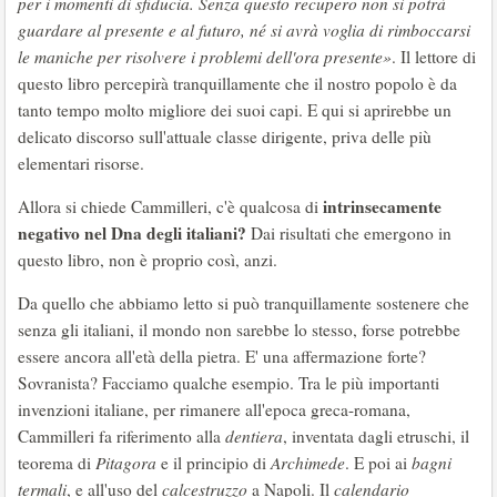
per i momenti di sfiducia. Senza questo recupero non si potrà
guardare al presente e al futuro, né si avrà voglia di rimboccarsi
le maniche per risolvere i problemi dell'ora presente»
. Il lettore di
questo libro percepirà tranquillamente che il nostro popolo è da
tanto tempo molto migliore dei suoi capi. E qui si aprirebbe un
delicato discorso sull'attuale classe dirigente, priva delle più
elementari risorse.
intrinsecamente
Allora si chiede Cammilleri, c'è qualcosa di
negativo nel Dna degli italiani?
Dai risultati che emergono in
questo libro, non è proprio così, anzi.
Da quello che abbiamo letto si può tranquillamente sostenere che
senza gli italiani, il mondo non sarebbe lo stesso, forse potrebbe
essere ancora all'età della pietra. E' una affermazione forte?
Sovranista? Facciamo qualche esempio. Tra le più importanti
invenzioni italiane, per rimanere all'epoca greca-romana,
Cammilleri fa riferimento alla
dentiera
, inventata dagli etruschi, il
teorema di
Pitagora
e il principio di
Archimede
. E poi ai
bagni
termali
, e all'uso del
calcestruzzo
a Napoli. Il
calendario