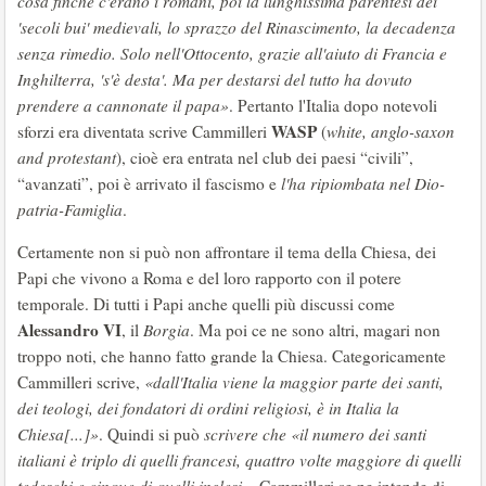
cosa finchè c'erano i romani, poi la lunghissima parentesi dei
'secoli bui' medievali, lo sprazzo del Rinascimento, la decadenza
senza rimedio. Solo nell'Ottocento, grazie all'aiuto di Francia e
Inghilterra, 's'è desta'. Ma per destarsi del tutto ha dovuto
prendere a cannonate il papa»
. Pertanto l'Italia dopo notevoli
WASP
sforzi era diventata scrive Cammilleri
(
white, anglo-saxon
and protestant
), cioè era entrata nel club dei paesi “civili”,
“avanzati”, poi è arrivato il fascismo e
l'ha ripiombata nel Dio-
patria-Famiglia
.
Certamente non si può non affrontare il tema della Chiesa, dei
Papi che vivono a Roma e del loro rapporto con il potere
temporale. Di tutti i Papi anche quelli più discussi come
Alessandro VI
, il
Borgia
. Ma poi ce ne sono altri, magari non
troppo noti, che hanno fatto grande la Chiesa. Categoricamente
Cammilleri scrive,
«dall'Italia viene la maggior parte dei santi,
dei teologi, dei fondatori di ordini religiosi, è in Italia la
Chiesa[...]»
. Quindi si può
scrivere che «il numero dei santi
italiani è triplo di quelli francesi, quattro volte maggiore di quelli