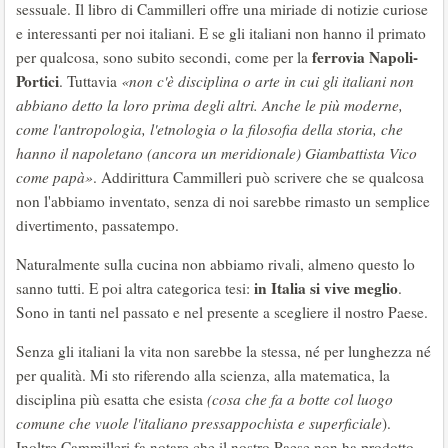
sessuale. Il libro di Cammilleri offre una miriade di notizie curiose
e interessanti per noi italiani. E se gli italiani non hanno il primato
ferrovia Napoli-
per qualcosa, sono subito secondi, come per la
Portici
. Tuttavia
«non c'è disciplina o arte in cui gli italiani non
abbiano detto la loro prima degli altri. Anche le più moderne,
come l'antropologia, l'etnologia o la filosofia della storia, che
hanno il napoletano (ancora un meridionale) Giambattista Vico
come papà»
. Addirittura Cammilleri può scrivere che se qualcosa
non l'abbiamo inventato, senza di noi sarebbe rimasto un semplice
divertimento, passatempo.
Naturalmente sulla cucina non abbiamo rivali, almeno questo lo
in Italia si vive meglio
sanno tutti. E poi altra categorica tesi:
.
Sono in tanti nel passato e nel presente a scegliere il nostro Paese.
Senza gli italiani la vita non sarebbe la stessa, né per lunghezza né
per qualità. Mi sto riferendo alla scienza, alla matematica, la
disciplina più esatta che esista
(cosa che fa a botte col luogo
comune che vuole l'italiano pressappochista e superficiale
).
Inoltre Cammilleri fa notare che il nostro Paese non ha prodotto