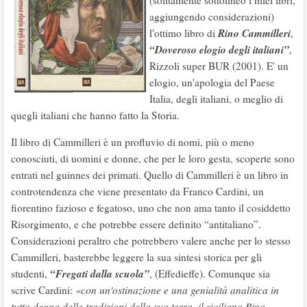
(solitamente sottolineo i miei libri,
aggiungendo considerazioni)
Rino Cammilleri
l'ottimo libro di
,
“Doveroso elogio degli italiani”
,
Rizzoli super BUR (2001). E' un
elogio, un'apologia del Paese
Italia, degli italiani, o meglio di
quegli italiani che hanno fatto la Storia.
Il libro di Cammilleri è un profluvio di nomi, più o meno
conosciuti, di uomini e donne, che per le loro gesta, scoperte sono
entrati nel guinnes dei primati. Quello di Cammilleri è un libro in
controtendenza che viene presentato da Franco Cardini, un
fiorentino fazioso e fegatoso, uno che non ama tanto il cosiddetto
Risorgimento, e che potrebbe essere definito “antitaliano”.
Considerazioni peraltro che potrebbero valere anche per lo stesso
Cammilleri, basterebbe leggere la sua sintesi storica per gli
“Fregati dalla scuola”
studenti,
, (Effedieffe). Comunque sia
scrive Cardini:
«con un'ostinazione e una genialità analitica in
tutto degna delle tradizioni della sua terra, il siciliano Rino