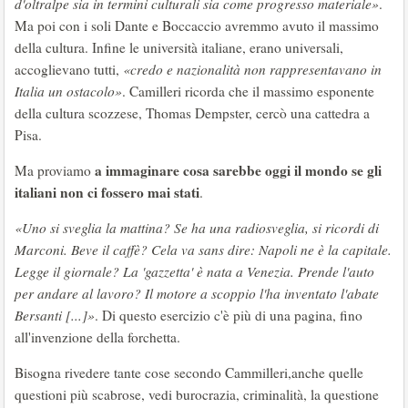
d'oltralpe sia in termini culturali sia come progresso materiale»
.
Ma poi con i soli Dante e Boccaccio avremmo avuto il massimo
della cultura. Infine le università italiane, erano universali,
accoglievano tutti,
«credo e nazionalità non rappresentavano in
Italia un ostacolo»
. Camilleri ricorda che il massimo esponente
della cultura scozzese, Thomas Dempster, cercò una cattedra a
Pisa.
a immaginare cosa sarebbe oggi il mondo se gli
Ma proviamo
italiani non ci fossero mai stati
.
«Uno si sveglia la mattina? Se ha una radiosveglia, si ricordi di
Marconi. Beve il caffè? Cela va sans dire: Napoli ne è la capitale.
Legge il giornale? La 'gazzetta' è nata a Venezia. Prende l'auto
per andare al lavoro? Il motore a scoppio l'ha inventato l'abate
Bersanti [...]»
. Di questo esercizio c'è più di una pagina, fino
all'invenzione della forchetta.
Bisogna rivedere tante cose secondo Cammilleri,anche quelle
questioni più scabrose, vedi burocrazia, criminalità, la questione