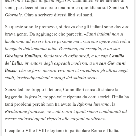
tedeschi e cinque di quelli inglesi»
. Cammilleri se ne intende di
santi, per decenni ha curato una rubrica quotidiana sui Santi su
Il
Giornale
. Oltre a scrivere diversi libri sui santi.
Se queste sono le premesse, si ricava che gli italiani sono davvero
brava gente. Da aggiungere che parecchi
«Santi italiani non si
limitarono ad essere brave persone ma crearono opere notevoli a
beneficio dell'umanità tutta. Pensiamo, ad esempio, a un san
Girolamo Emiliani
san Camillo
, fondatore di orfanotrofi, a un
de' Lellis
san Giovanni
, inventore degli ospedali moderni, a un
Bosco
, che se fosse ancora vivo non ci sarebbero gli ultras negli
stadi, tossicodipendenti e stragi del sabato sera»
.
Senza tediare troppo il lettore, Cammilleri cerca di sfatare la
leggenda, la
favola
, troppe volte ripetuta da certi storici: l'Italia ha
tanti problemi perchè non ha avuto la
Riforma luterana
, la
Rivoluzione francese
,
«eventi senza i quali siamo condannati ad
essere sottosviluppati rispetto alle nazioni nordiche»
.
Il capitolo VII e l'VIII elogiano in particolare Roma e l'Italia.