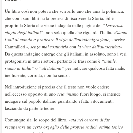
Un libro così non poteva che scriverlo uno che ama la polemica,
che con i suoi libri ha la pretesa di riscrivere la Storia. Ed è
proprio la Storia che viene indagata nelle pagine del
“Doveroso
elogio degli italiani”
, non solo quella che riguarda l'Italia.
«Siamo
i soli al mondo a praticare il vizio dell'autodenigrazione,
- scrive
Cammilleri -,
senza mai sostituirlo con la virtù dell'autocritica»
.
Da questa indagine emerge che gli italiani, in assoluto, sono i veri
protagonisti in tutti i settori, pertanto le frasi come è
“inutile,
siamo in Italia”
o
“all'italiana”
per indicare qualcosa fatta male,
inefficiente, corrotta, non ha senso.
Nell'introduzione si precisa che il testo non vuole cadere
nell'eccesso opposto di uno
sciovinismo
fuori luogo, si intende
indagare sul popolo italiano guardando i fatti, i documenti,
lasciando da parte le teorie.
Comunque sia, lo scopo del libro,
«sta nel cercare di far
recuperare un certo orgoglio delle proprie radici, ottimo tonico