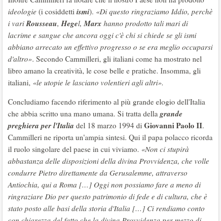
ismi
ideologie
(i cosiddetti
).
«Di questo ringraziamo Iddio, perchè
Rousseau
Hege
Marx
i vari
,
l,
hanno prodotto tali mari di
lacrime e sangue che ancora oggi c'è chi si chiede se gli ismi
abbiano arrecato un effettivo progresso o se era meglio occuparsi
d'altro»
. Secondo Cammilleri, gli italiani come ha mostrato nel
libro amano la creatività, le cose belle e pratiche. Insomma, gli
italiani,
«le utopie le lasciano volentieri agli altri».
Concludiamo facendo riferimento al più grande elogio dell'Italia
grande
che abbia scritto una mano umana. Si tratta della
preghiera per l'Italia
Giovanni Paolo II
del 18 marzo 1994 di
.
Cammilleri ne riporta un'ampia sintesi. Qui il papa polacco ricorda
il ruolo singolare del paese in cui viviamo.
«Non ci stupirà
abbastanza delle disposizioni della divina Provvidenza, che volle
condurre Pietro direttamente da Gerusalemme, attraverso
Antiochia, qui a Roma […] Oggi non possiamo fare a meno di
ringraziare Dio per questo patrimonio di fede e di cultura, che è
stato posto alle basi della storia d'Italia […] Ci rendiamo conto
con chiarezza del fatto che la divina Provvidenza per mezzo di