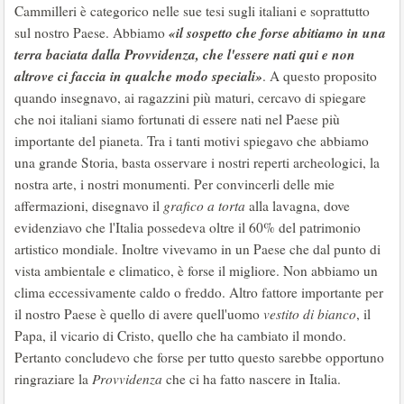
Cammilleri è categorico nelle sue tesi sugli italiani e soprattutto
«il sospetto che forse abitiamo in una
sul nostro Paese. Abbiamo
terra baciata dalla Provvidenza, che l'essere nati qui e non
altrove ci faccia in qualche modo speciali»
. A questo proposito
quando insegnavo, ai ragazzini più maturi, cercavo di spiegare
che noi italiani siamo fortunati di essere nati nel Paese più
importante del pianeta. Tra i tanti motivi spiegavo che abbiamo
una grande Storia, basta osservare i nostri reperti archeologici, la
nostra arte, i nostri monumenti. Per convincerli delle mie
affermazioni, disegnavo il
grafico a torta
alla lavagna, dove
evidenziavo che l'Italia possedeva oltre il 60% del patrimonio
artistico mondiale. Inoltre vivevamo in un Paese che dal punto di
vista ambientale e climatico, è forse il migliore. Non abbiamo un
clima eccessivamente caldo o freddo. Altro fattore importante per
il nostro Paese è quello di avere quell'uomo
vestito di bianco
, il
Papa, il vicario di Cristo, quello che ha cambiato il mondo.
Pertanto concludevo che forse per tutto questo sarebbe opportuno
ringraziare la
Provvidenza
che ci ha fatto nascere in Italia.