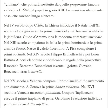
“giuliano”, che poi sarà sostituito da quello
gregoriano
(ancora
valido) nel 1582 dal papa Gregorio XIII. I romani inventano tante
cose, che sarebbe lungo elencare.
Nel IV secolo dopo Cristo, la Chiesa introduce il Natale, nell'XI
università
secolo a Bologna nasce la prima
, in Toscana si utilizza
la
forchetta
. Guido d'Arezzo idea la moderna
notazione musicale
.
Nel XIII secolo compaiono in Italia le prime bombarde e le prime
armi da fuoco. Nasce il calcio fiorentino. A Pisa compaiono i
primi
occhiali
. Nel XIV secolo Filippo Brunelleschi e poi Leon
Battista Alberti elaborano e codificano le regole della prospettiva.
gelato
Il toscano Bernardo Buontalenti inventa il
. Giovanni
Boccaccio crea la
novella
.
Nel XV secolo a Venezia compare il primo anello di fidanzamento
con diamante. A Genova la prima
banca moderna
. Nel XVI
secolo a Venezia nascono i
pantaloni
. Gaspare Tagliacozzo
esegue il primo trapianto di pelle. Gerolamo Fracastoro individua
per primo le
malattie infettive
.