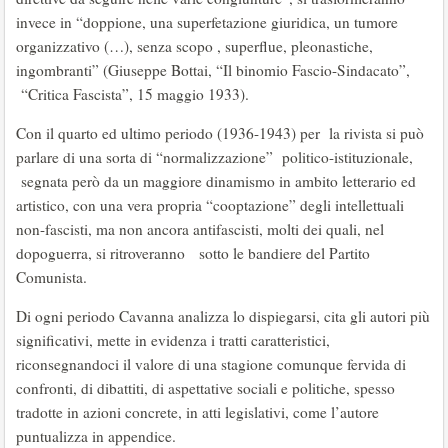
invece in “doppione, una superfetazione giuridica, un tumore
organizzativo (…), senza scopo , superflue, pleonastiche,
ingombranti” (Giuseppe Bottai, “Il binomio Fascio-Sindacato”,
“Critica Fascista”, 15 maggio 1933).
Con il quarto ed ultimo periodo (1936-1943) per la rivista si può
parlare di una sorta di “normalizzazione” politico-istituzionale,
segnata però da un maggiore dinamismo in ambito letterario ed
artistico, con una vera propria “cooptazione” degli intellettuali
non-fascisti, ma non ancora antifascisti, molti dei quali, nel
dopoguerra, si ritroveranno sotto le bandiere del Partito
Comunista.
Di ogni periodo Cavanna analizza lo dispiegarsi, cita gli autori più
significativi, mette in evidenza i tratti caratteristici,
riconsegnandoci il valore di una stagione comunque fervida di
confronti, di dibattiti, di aspettative sociali e politiche, spesso
tradotte in azioni concrete, in atti legislativi, come l’autore
puntualizza in appendice.