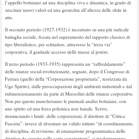
l’appello bottaiano ad una disciplina viva e dinamica, in grado di
suscitare nuovi valori ed una gerarchia all’altezza delle sfide in
atto.
Il secondo periodo (1927-1932) è incentrato su una più radicale
battaglia sociale, fissata nel superamento del rapporto classico di
tipo liberalistico, per schiudere, attraverso la “terza via”
corporativa, il graduale accesso delle masse al potere.
Il terzo periodo (1933-1935) rappresenta un “raffreddamento”
delle istanze social-rivoluzionarie, segnate, dopo il Congresso di
Ferrara (quello della “Corporazione proprietaria”, teorizzata da
Ugo Spirito), dalle preoccupazioni degli ambienti industriali e dal
ridimensionamento da parte di Mussolini delle istanze corporative.
Non per questo mancheranno le puntuali analisi bottaiane, con
uno spirito ed una forza polemica non banale. Scrive,
denunciando i limiti delle corporazioni, il direttore di “Critica
Fascista”: invece di diventare un valido istituto “di coordinamento,
di disciplina, di revisione, di emanazione programmatica delle
direttive da seguire nelle varie congiunture”, si trasformeranno