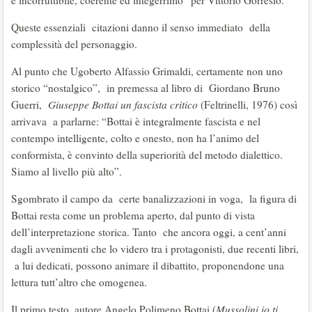
e incorruttibile, coerente ed integerrimo” per Vittorio Gorresio.
Queste essenziali citazioni danno il senso immediato della
complessità del personaggio.
Al punto che Ugoberto Alfassio Grimaldi, certamente non uno
storico “nostalgico”, in premessa al libro di Giordano Bruno
Guerri,
Giuseppe Bottai un fascista critico
(Feltrinelli, 1976) così
arrivava a parlarne: “Bottai è integralmente fascista e nel
contempo intelligente, colto e onesto, non ha l’animo del
conformista, è convinto della superiorità del metodo dialettico.
Siamo al livello più alto”.
Sgombrato il campo da certe banalizzazioni in voga, la figura di
Bottai resta come un problema aperto, dal punto di vista
dell’interpretazione storica. Tanto che ancora oggi, a cent’anni
dagli avvenimenti che lo videro tra i protagonisti, due recenti libri,
a lui dedicati, possono animare il dibattito, proponendone una
lettura tutt’altro che omogenea.
Il primo testo, autore Angelo Polimeno Bottai (
Mussolini io ti