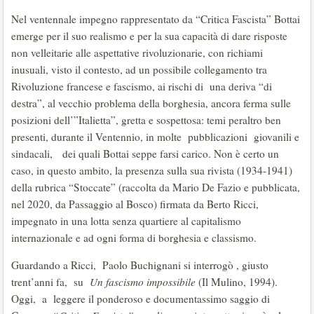
Nel ventennale impegno rappresentato da “Critica Fascista” Bottai
emerge per il suo realismo e per la sua capacità di dare risposte
non velleitarie alle aspettative rivoluzionarie, con richiami
inusuali, visto il contesto, ad un possibile collegamento tra
Rivoluzione francese e fascismo, ai rischi di una deriva “di
destra”, al vecchio problema della borghesia, ancora ferma sulle
posizioni dell’”Italietta”, gretta e sospettosa: temi peraltro ben
presenti, durante il Ventennio, in molte pubblicazioni giovanili e
sindacali, dei quali Bottai seppe farsi carico. Non è certo un
caso, in questo ambito, la presenza sulla sua rivista (1934-1941)
della rubrica “Stoccate” (raccolta da Mario De Fazio e pubblicata,
nel 2020, da Passaggio al Bosco) firmata da Berto Ricci,
impegnato in una lotta senza quartiere al capitalismo
internazionale e ad ogni forma di borghesia e classismo.
Guardando a Ricci, Paolo Buchignani si interrogò , giusto
trent’anni fa, su
Un fascismo impossibile
(Il Mulino, 1994).
Oggi, a leggere il ponderoso e documentassimo saggio di