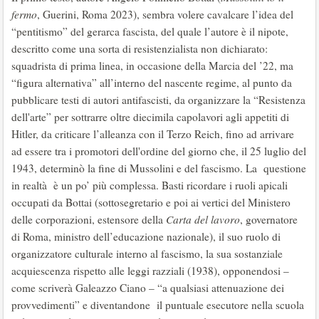
fermo
, Guerini, Roma 2023), sembra volere cavalcare l’idea del
“pentitismo” del gerarca fascista, del quale l’autore è il nipote,
descritto come una sorta di resistenzialista non dichiarato:
squadrista di prima linea, in occasione della Marcia del ’22, ma
“figura alternativa” all’interno del nascente regime, al punto da
pubblicare testi di autori antifascisti, da organizzare la “Resistenza
dell'arte” per sottrarre oltre diecimila capolavori agli appetiti di
Hitler, da criticare l’alleanza con il Terzo Reich, fino ad arrivare
ad essere tra i promotori dell'ordine del giorno che, il 25 luglio del
1943, determinò la fine di Mussolini e del fascismo. La questione
in realtà è un po’ più complessa. Basti ricordare i ruoli apicali
occupati da Bottai (sottosegretario e poi ai vertici del Ministero
delle corporazioni, estensore della
Carta del lavoro
, governatore
di Roma, ministro dell’educazione nazionale), il suo ruolo di
organizzatore culturale interno al fascismo, la sua sostanziale
acquiescenza rispetto alle leggi razziali (1938), opponendosi –
come scriverà Galeazzo Ciano – “a qualsiasi attenuazione dei
provvedimenti” e diventandone il puntuale esecutore nella scuola