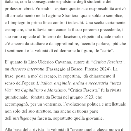
italiana, con la conseguente espulsione degli studenti e dei
professori ebrei. Volendo espiare queste sue responsabilità arrivò
all’arruolamento nella Legione Straniera, quale soldato semplice,
e l’impiego in prima linea contro i tedeschi. Una scelta certamente
esemplare, che tuttavia non cancella il suo percorso precedente, il
suo ruolo apicale all’interno del fascismo, rispetto al quale molto
c’è ancora da studiare e da approfondire, facendo parlare, più che
i sentimenti o la volontà di edulcorarne la figura, le “carte”.
E’ quanto fa Lino Ulderico Cavanna, autore di
“Critica Fascista”,
un discorso interrotto
(Passaggio al Bosco, Firenze 2024). La
frase, posta, a mo’ di esergo, in copertina, dà chiaramente il
senso dell’opera:
L’italica, originale, ardua e necessaria “terza
Via” tra Capitalismo e Marxismo
. “Critica Fascista” fu la rivista
quindicinale, fondata da Bottai nel giugno 1923, che
accompagnò, per un ventennio, l’evoluzione politica e intellettuale
non solo del suo direttore, ma anche di buona parte
dell’
intelligencija
fascista, soprattutto quella giovanile.
Alla base della rivista la volontà di “creare quella classe nuova di