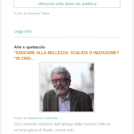
Scritto da
Giovanni Teresi
...
Leggi tutto
Arte e spettacolo
“EDUCARE ALLA BELLEZZA: SCALATA O INIZIAZIONE?
“DI CIRO...
Scritto da
Redazione Culturelite
Ciro Lomonte Iniziamo dall’epilogo della famosa Ode su
un’urna greca di Keats, senza entr...