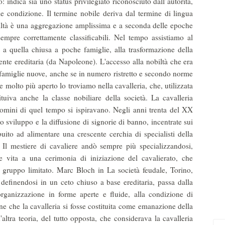
: indica sia uno status privilegiato riconosciuto dall’autorità,
ale condizione. Il termine nobile deriva dal termine di lingua
obiltà è una aggregazione amplissima e a seconda delle epoche
empre correttamente classificabili. Nel tempo assistiamo al
a, a quella chiusa a poche famiglie, alla trasformazione della
te ereditaria (da Napoleone). L'accesso alla nobiltà che era
famiglie nuove, anche se in numero ristretto e secondo norme
e molto più aperto lo troviamo nella cavalleria, che, utilizzata
tuiva anche la classe nobiliare della società. La cavalleria
uomini di quel tempo si ispiravano. Negli anni trenta del XX
lo sviluppo e la diffusione di signorie di banno, incentrate sui
buito ad alimentare una crescente cerchia di specialisti della
. Il mestiere di cavaliere andò sempre più specializzandosi,
de vita a una cerimonia di iniziazione del cavalierato, che
e gruppo limitato. Marc Bloch in La società feudale, Torino,
 definendosi in un ceto chiuso a base ereditaria, passa dalla
`organizzazione in forme aperte e ﬂuide, alla condizione di
enne che la cavalleria si fosse costituita come emanazione della
altra teoria, del tutto opposta, che considerava la cavalleria