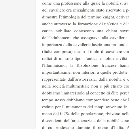
come una professione alla quale la nobiltà si avv
del cavaliere era inizialmente stato riservato a
dimostra l'etimologia del termine knight, derivan
anche attraverso la formazione di un’etica e di
carica nobiliare conoscono una chiara sovra
dell”adubement che assegnava alla cavalleria i
importanza della cavalleria lasciò una profonda 
(Italia compresa) usano il titolo di cavaliere
radici di un solo tipo: l`antica e nobile civilt
l'Illuminismo, la Rivoluzione francese han
importantissime, non inferiori a quelle prodotte 
rappresentate dall'aristocrazia, dalla nobiltà e 
nella società multimediale non e più chiaro co
dobbiamo limitarci solo al concetto di élite perc
tempo stesso dobbiamo comprendere bene che l°ar
estinte per il mutamento dei tempi avvenuto in 
meno del 0,2% della popolazione, rivivono nella r
discendenti dell`aristocrazia e della nobiltà son
di cui godevano durante il regno d'Italia. A