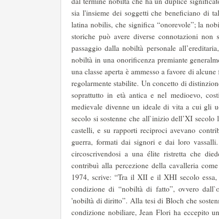
dal termine nobiltà che ha un duplice significato
sia l'insieme dei soggetti che beneficiano di t
latina nobilis, che significa “onorevole”; la n
storiche può avere diverse connotazioni non s
passaggio dalla nobiltà personale all’ereditari
nobiltà in una onoriﬁcenza premiante generalmen
una classe aperta è ammesso a favore di alcune 
regolarmente stabilite. Un concetto di distinzion
soprattutto in età antica e nel medioevo, costi
medievale divenne un ideale di vita a cui gli 
secolo si sostenne che all`inizio dell’XI secolo 
castelli, e su rapporti reciproci avevano contri
guerra, formati dai signori e dai loro vassalli
circoscrivendosi a una élite ristretta che die
contribuì alla percezione della cavalleria com
1974, scrive: “Tra il XII e il XHI secolo essa,
condizione di “nobiltà di fatto”, ovvero dall
'nobiltà di diritto”. Alla tesi di Bloch che sost
condizione nobiliare, Jean Flori ha eccepito un'