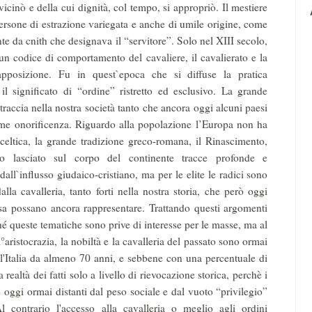
icinò e della cui dignità, col tempo, si appropriò. Il mestiere
 persone di estrazione variegata e anche di umile origine, come
te da cnith che designava il “servitore”. Solo nel XIII secolo,
 un codice di comportamento del cavaliere, il cavalierato e la
pposizione. Fu in quest`epoca che si diffuse la pratica
l significato di “ordine” ristretto ed esclusivo. La grande
traccia nella nostra società tanto che ancora oggi alcuni paesi
 come onoriﬁcenza. Riguardo alla popolazione l’Europa non ha
à celtica, la grande tradizione greco-romana, il Rinascimento,
no lasciato sul corpo del continente tracce profonde e
dall`influsso giudaico-cristiano, ma per le elite le radici sono
dalla cavalleria, tanto forti nella nostra storia, che però oggi
sa possano ancora rappresentare. Trattando questi argomenti
hé queste tematiche sono prive di interesse per le masse, ma al
istocrazia, la nobiltà e la cavalleria del passato sono ormai
l'Italia da almeno 70 anni, e sebbene con una percentuale di
ealtà dei fatti solo a livello di rievocazione storica, perchè i
o oggi ormai distanti dal peso sociale e dal vuoto “privilegio”
l contrario l'accesso alla cavalleria o meglio agli ordini