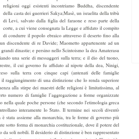
religioni oggi esistenti incontriamo Buddha, discendente
della casta dei guerrieri Sakya;Masè, un israelita della tribù
di Levi, salvato dalla ﬁglia del faraone e reso parte della
corte, a cui viene consegnata la Legge e afﬁdato il compito
di condurre il popolo ebraico attraverso il deserto fino alla
, un discendente di re Davide; Maometto appartenente ad un
i grandi dinastie; e persino nello Scintoismo la dea Amaterasu
iando una serie di messaggeri sulla terra; e il dio del tuono,
estre, il cui governo fu affidato al nipote della dea, Ninigi,
ceso sulla terra con cinque capi (antenati delle famiglie
 il raggiungimento di una distinzione che lo renda superiore
nenza alla stirpe dei maestri delle religioni è limitatissima, al
erto numero di famiglie l’aggregazione a forme organizzate
no nella quale poche persone (che secondo l'etimologia greca
trollano interamente lo Stato. Il termine nei secoli diventò
 è stata assieme alla monarchia, tra le forme di governo più
nte sotto forma di monarchia costituzionale, dove il potere del
da soli nobili. Il desiderio di distinzione è ben rappresentato