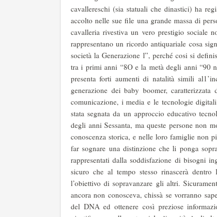
cavallereschi (sia statuali che dinastici) ha r
accolto nelle sue file una grande massa di pers
cavalleria rivestiva un vero prestigio sociale 
rappresentano un ricordo antiquariale cosa sign
società la Generazione l”, perché cosi si defin
tra i primi anni “8O e la metà degli anni “90
presenta forti aumenti di natalità simili al1’
generazione dei baby boomer, caratterizzata 
comunicazione, i media e le tecnologie digitali
stata segnata da un approccio educativo tecnol
degli anni Sessanta, ma queste persone non most
conoscenza storica, e nelle loro famiglie non p
far sognare una distinzione che li ponga sopra 
rappresentati dalla soddisfazione di bisogni i
sicuro che al tempo stesso rinascerà dentro 
l’obiettivo di sopravanzare gli altri. Sicurame
ancora non conosceva, chissà se vorranno saper
del DNA ed ottenere così preziose informazio