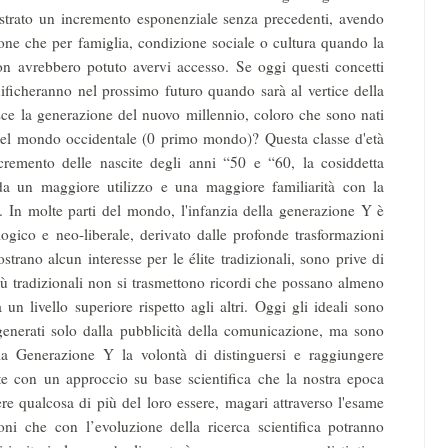
egistrato un incremento esponenziale senza precedenti, avendo
one che per famiglia, condizione sociale o cultura quando la
non avrebbero potuto avervi accesso. Se oggi questi concetti
ificheranno nel prossimo futuro quando sarà al vertice della
isce la generazione del nuovo millennio, coloro che sono nati
 nel mondo occidentale (0 primo mondo)? Questa classe d'età
incremento delle nascite degli anni “50 e “60, la cosiddetta
da un maggiore utilizzo e una maggiore familiarità con la
. In molte parti del mondo, l'infanzia della generazione Y è
ogico e neo-liberale, derivato dalle profonde trasformazioni
rano alcun interesse per le élite tradizionali, sono prive di
iù tradizionali non si trasmettono ricordi che possano almeno
un livello superiore rispetto agli altri. Oggi gli ideali sono
ngenerati solo dalla pubblicità della comunicazione, ma sono
la Generazione Y la volontà di distinguersi e raggiungere
nte con un approccio su base scientifica che la nostra epoca
e qualcosa di più del loro essere, magari attraverso l'esame
ni che con l’evoluzione della ricerca scientifica potranno