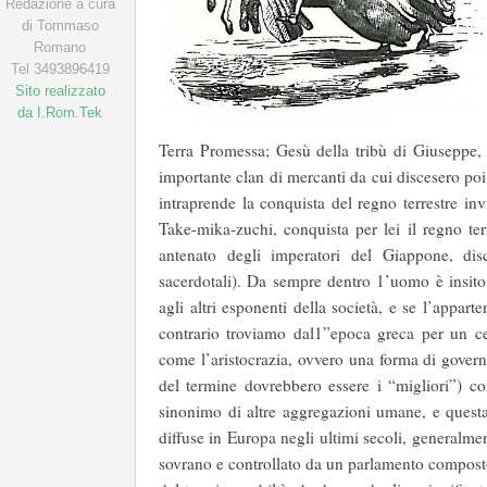
Redazione a cura
di Tommaso
Romano
Tel 3493896419
Sito realizzato
da I.Rom.Tek
Terra Promessa; Gesù della tribù di Giuseppe
importante clan di mercanti da cui discesero po
intraprende la conquista del regno terrestre inv
Take-mika-zuchi, conquista per lei il regno terr
antenato degli imperatori del Giappone, dis
sacerdotali). Da sempre dentro 1’uomo è insito
agli altri esponenti della società, e se l’apparte
contrario troviamo dal1”epoca greca per un c
come l’aristocrazia, ovvero una forma di gover
del termine dovrebbero essere i “migliori”) con
sinonimo di altre aggregazioni umane, e questa
diffuse in Europa negli ultimi secoli, generalme
sovrano e controllato da un parlamento composto 