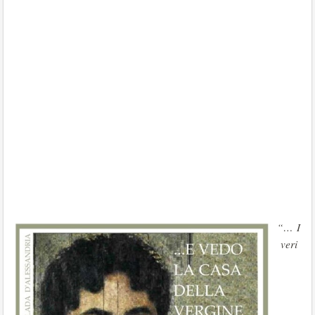
“… I
veri