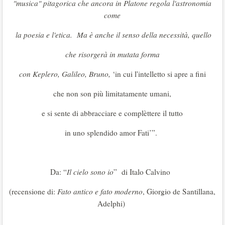
"musica" pitagorica che ancora in Platone regola l'astronomia
come
la poesia e l'etica. Ma è anche il senso della necessità, quello
che risorgerà in mutata forma
con Keplero, Galileo, Bruno,
‘in cui l'intelletto si apre a fini
che non son più limitatamente umani,
e si sente di abbracciare e complèttere il tutto
in uno splendido amor Fati’”.
Da: “
Il cielo sono io
” di Italo Calvino
(recensione di:
Fato antico e fato moderno
, Giorgio de Santillana,
Adelphi)