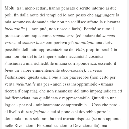
Molti, tra i meno settari, hanno pensato e scritto intorno ai due
poli, fin dalla notte dei tempi ed io non posso che aggiungere la
mia sommessa domanda che non ne scalfisce affatto la rilevanza
ineluttabile
(…non può, non riesce a farlo). Perché se tutto il
processo comunque come
sommo vero
(ed andare dal
sommo
vero…
al
sommo bene
comportava già
ab antiquo
una deriva
possibile dell’autorappresentazione del
Fato
, proprio perché in
una non più del tutto impersonale meccanicità cosmica
s’insinuava una richiedibile umana corrispondenza, essendo il
bene
un valore eminentemente etico-sociale), va verso
l’estinzione, questa
estinzione
a noi piacerebbe (non certo per
verità
ineluttabile
ma per - anch’essa insopprimibile - umana
ricerca d’empatia), che non rimanesse del tutto impregiudicata ed
indifferenziata, ma qualificata e rappresentabile. Quindi in una
logica - per noi - minimamente comprensibile. Cosa che però -
al livello di
rarefazione
a cui si pone o si dovrebbe porre la
domanda - non solo non ha mai trovato risposta (se non appunto
nelle Rivelazioni, Personalizzazioni o Devozionalità), ma