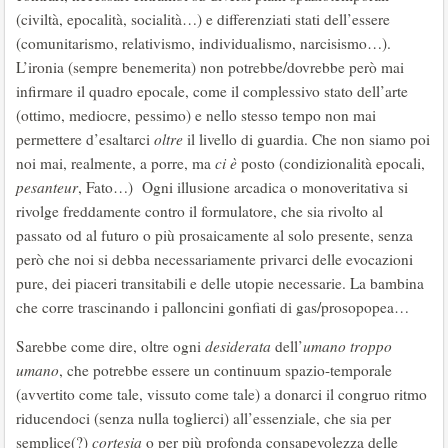
(civiltà, epocalità, socialità…) e differenziati stati dell’essere
(comunitarismo, relativismo, individualismo, narcisismo…).
L’ironia (sempre benemerita) non potrebbe/dovrebbe però mai
infirmare il quadro epocale, come il complessivo stato dell’arte
(ottimo, mediocre, pessimo) e nello stesso tempo non mai
permettere d’esaltarci
oltre
il livello di guardia. Che non siamo poi
noi mai, realmente, a porre, ma
ci è
posto (condizionalità epocali,
pesanteur
, Fato…) Ogni illusione arcadica o monoveritativa si
rivolge freddamente contro il formulatore, che sia rivolto al
passato od al futuro o più prosaicamente al solo presente, senza
però che noi si debba necessariamente privarci delle evocazioni
pure, dei piaceri transitabili e delle utopie necessarie. La bambina
che corre trascinando i palloncini gonfiati di gas/prosopopea…
Sarebbe come dire, oltre ogni
desiderata
dell’
umano troppo
umano
, che potrebbe essere un continuum spazio-temporale
(avvertito come tale, vissuto come tale) a donarci il congruo ritmo
riducendoci (senza nulla toglierci) all’essenziale, che sia per
semplice(?)
cortesia
o per più profonda consapevolezza delle