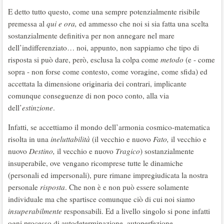
E detto tutto questo, come una sempre potenzialmente risibile
premessa al
qui e ora,
ed ammesso che noi si sia fatta una scelta
sostanzialmente definitiva per non annegare nel mare
dell’indifferenziato… noi, appunto, non sappiamo che tipo di
risposta si può dare, però, esclusa la colpa come
metodo
(e - come
sopra - non forse come contesto, come voragine, come sfida) ed
accettata la dimensione originaria dei contrari, implicante
comunque conseguenze di non poco conto, alla via
dell’
estinzione
.
Infatti, se accettiamo il mondo dell’armonia cosmico-matematica
risolta in una
ineluttabilità
(il vecchio e nuovo
Fato,
il vecchio e
nuovo
Destino,
il vecchio e nuovo
Tragico
) sostanzialmente
insuperabile, ove vengano ricomprese tutte le dinamiche
(personali ed impersonali), pure rimane impregiudicata la nostra
personale
risposta
. Che non è e non può essere solamente
individuale ma che spartisce comunque ciò di cui noi siamo
insuperabilmente
responsabili. Ed a livello singolo si pone infatti
ogni processo di autodeterminazione, autoperfezione,