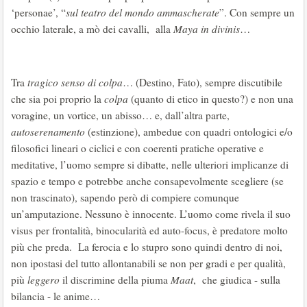
‘personae’, “
sul teatro del mondo ammascherate
”. Con sempre un
occhio laterale, a mò dei cavalli, alla
Maya in divinis
…
Tra
tragico senso di colpa
… (Destino, Fato), sempre discutibile
che sia poi proprio la
colpa
(quanto di etico in questo?) e non una
voragine, un vortice, un abisso… e, dall’altra parte,
autoserenamento
(estinzione), ambedue con quadri ontologici e/o
filosofici lineari o ciclici e con coerenti pratiche operative e
meditative, l’uomo sempre si dibatte, nelle ulteriori implicanze di
spazio e tempo e potrebbe anche consapevolmente scegliere (se
non trascinato), sapendo però di compiere comunque
un’amputazione. Nessuno è innocente. L’uomo come rivela il suo
visus per frontalità, binocularità ed auto-focus, è predatore molto
più che preda. La ferocia e lo stupro sono quindi dentro di noi,
non ipostasi del tutto allontanabili se non per gradi e per qualità,
più
leggero
il discrimine della piuma
Maat
, che giudica - sulla
bilancia - le anime…