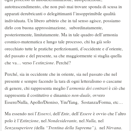
autotrascendimento, che non può mai trovare sponda di scusa in
apparati derubricanti o delegittimanti l’insopprimibile qualità
individuata. Un libero arbitrio che in tal senso agisce, possiamo
dirlo con buona approssimazione, subordinatamente,
posteriormente, limitatamente. Ma in tale quadro dell’armonia
cosmico-matematica e lungo tale processo, chi ha già solo
orecchiato tutte le pratiche perfezionanti, d’occidente e d’oriente,
del passato e del presente, sa che maggiormente si staglia quella
che va… verso l’
estinzione
. Perché?
Perché, sia in occidente che in oriente, sia nel passato che nel
presente e sempre facendo la tara di ogni letteralismo o cascame
di genere, chi rappresenta meglio l’
armonia dei contrari
è ciò che
rappresenta il costitutivo e dinamico
non-duale,
ovvero
Essere/Nulla, Apollo/Dioniso, Yin/Yang, Sostanza/Forma, etc…
Ma essendo noi l’
Esserci
, dell’
Ente
, dell’
Essere
è ovvio che l’altro
polo è l’
Estinzione
, nel
Nondesiderante,
nel
Nulla,
nel
Senzasuperiore (
della
“Trentina della Suprema”),
nel
Nirvana
.