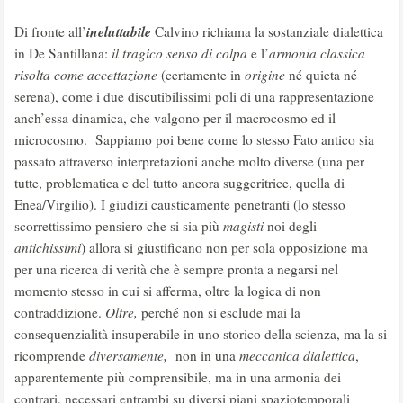
ineluttabile
​Di fronte all’
Calvino richiama la sostanziale dialettica
in De Santillana:
il tragico senso di colpa
e l’
armonia classica
risolta come accettazione
(certamente in
origine
né quieta né
serena), come i due discutibilissimi poli di una rappresentazione
anch’essa dinamica, che valgono per il macrocosmo ed il
microcosmo. Sappiamo poi bene come lo stesso Fato antico sia
passato attraverso interpretazioni anche molto diverse (una per
tutte, problematica e del tutto ancora suggeritrice, quella di
Enea/Virgilio). I giudizi causticamente penetranti (lo stesso
scorrettissimo pensiero che si sia più
magisti
noi degli
antichissimi
) allora si giustificano non per sola opposizione ma
per una ricerca di verità che è sempre pronta a negarsi nel
momento stesso in cui si afferma, oltre la logica di non
contraddizione.
Oltre,
perché non si esclude mai la
consequenzialità insuperabile in uno storico della scienza, ma la si
ricomprende
diversamente,
non in una
meccanica dialettica
,
apparentemente più comprensibile, ma in una armonia dei
contrari, necessari entrambi su diversi piani spaziotemporali