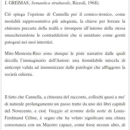
J. GREIMAS,
Semantica strutturale
, Rizzoli, 1968).
Ciò spiega l’opzione di Cannella per il comico-ironico, come
modalità rappresentativa più adeguata, la chiave per forzare la
chiusura precaria della realtà e irrompere all’interno della stessa
smascherandone le contraddizioni che si annidano come germi
patogeni nei suoi interstizi.
Mito-Memoria-Riso sono dunque le piste narrative dalle quali
decolla l’immaginario dell’Autore: una formidabile miscela di
anticorpi valida ad immunizzare dalle patologie che affliggono la
società odierna.
Il fatto che Cannella, a chiusura del racconto, collochi quasi a mo’
di naturale prolungamento un passo tratto da uno dei libri capitali
del Novecento, e cioè
Viaggio al termine della notte
di Louis-
Ferdinand Céline, è segno che ha voluto significare una chiara
consonanza con un Maestro capace, come forse nessun altro, di