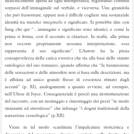
anarchicamente aperta ad ogni intemperanza, registrando continui
sorpassi dell’immaginale sul verbale, e viceversa. Una girandola
che può frastornare, eppure non è difficile cogliere una sostanziale
identità tra
mundus imaginalis
e significato. Si potrebbe dire con
Jung che qui “…immagine e significato sono identici, e come la
prima si forma, così il secondo si chiarisce. In realtà, alla prima
non occorre propriamente nessuna interpretazione, essa
rappresenta il suo significato”. L’Autore ha la piena
consapevolezza della carica eversiva che sta alla base dello statuto
ontologico del suo romanzo, quando afferma che “la trasmissione
delle sensazioni e delle atmosfere non si basa sulle descrizioni, ma
è affidata ad unico grande flusso di coscienza ritmato dagli
accenti” (p. XI), analogamente a quanto avviene, ad esempio,
nell’Ulisse di Joyce. Conseguenziale è perciò una destrutturazione
del racconto, con un montaggio e rimontaggio dei pezzi “in modo
straniante ed eterodosso” che infrange “i dogmi tradizionali della
narrazione cronologica” (p.XII).
Viene in tal modo scardinata l’impalcatura storicistica e