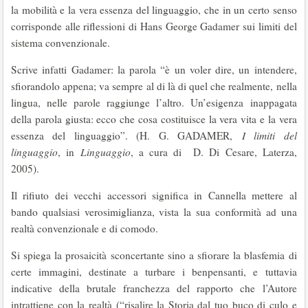
la mobilità e la vera essenza del linguaggio, che in un certo senso
corrisponde alle riflessioni di Hans George Gadamer sui limiti del
sistema convenzionale.
Scrive infatti Gadamer: la parola “è un voler dire, un intendere,
sfiorandolo appena; va sempre al di là di quel che realmente, nella
lingua, nelle parole raggiunge l’altro. Un’esigenza inappagata
della parola giusta: ecco che cosa costituisce la vera vita e la vera
essenza del linguaggio”. (H. G. GADAMER,
I limiti del
linguaggio
, in
Linguaggio
, a cura di D. Di Cesare, Laterza,
2005).
Il rifiuto dei vecchi accessori significa in Cannella mettere al
bando qualsiasi verosimiglianza, vista la sua conformità ad una
realtà convenzionale e di comodo.
Si spiega la prosaicità sconcertante sino a sfiorare la blasfemia di
certe immagini, destinate a turbare i benpensanti, e tuttavia
indicative della brutale franchezza del rapporto che l’Autore
intrattiene con la realtà (“risalire la Storia dal tuo buco di culo e