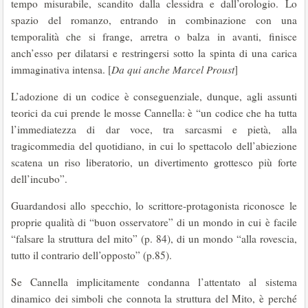
tempo misurabile, scandito dalla clessidra e dall’orologio. Lo
spazio del romanzo, entrando in combinazione con una
temporalità che si frange, arretra o balza in avanti, finisce
anch’esso per dilatarsi e restringersi sotto la spinta di una carica
immaginativa intensa. [
Da qui anche Marcel Proust
]
L’adozione di un codice è conseguenziale, dunque, agli assunti
teorici da cui prende le mosse Cannella: è “un codice che ha tutta
l’immediatezza di dar voce, tra sarcasmi e pietà, alla
tragicommedia del quotidiano, in cui lo spettacolo dell’abiezione
scatena un riso liberatorio, un divertimento grottesco più forte
dell’incubo”.
Guardandosi allo specchio, lo scrittore-protagonista riconosce le
proprie qualità di “buon osservatore” di un mondo in cui è facile
“falsare la struttura del mito” (p. 84), di un mondo “alla rovescia,
tutto il contrario dell’opposto” (p.85).
Se Cannella implicitamente condanna l’attentato al sistema
dinamico dei simboli che connota la struttura del Mito, è perché