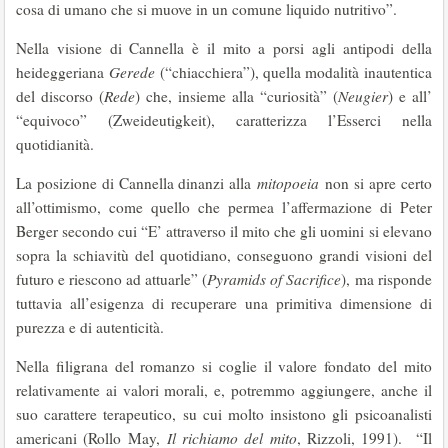
cosa di umano che si muove in un comune liquido nutritivo”.
Nella visione di Cannella è il mito a porsi agli antipodi della
heideggeriana
Gerede
(“chiacchiera”), quella modalità inautentica
del discorso (
Rede
) che, insieme alla “curiosità” (
Neugier
) e all’
“equivoco” (Zweideutigkeit), caratterizza l’Esserci nella
quotidianità.
La posizione di Cannella dinanzi alla
mitopoeia
non si apre certo
all’ottimismo, come quello che permea l’affermazione di Peter
Berger secondo cui “E’ attraverso il mito che gli uomini si elevano
sopra la schiavitù del quotidiano, conseguono grandi visioni del
futuro e riescono ad attuarle” (
Pyramids of Sacrifice
), ma risponde
tuttavia all’esigenza di recuperare una primitiva dimensione di
purezza e di autenticità.
Nella filigrana del romanzo si coglie il valore fondato del mito
relativamente ai valori morali, e, potremmo aggiungere, anche il
suo carattere terapeutico, su cui molto insistono gli psicoanalisti
americani (Rollo May,
Il richiamo del mito
, Rizzoli, 1991). “Il