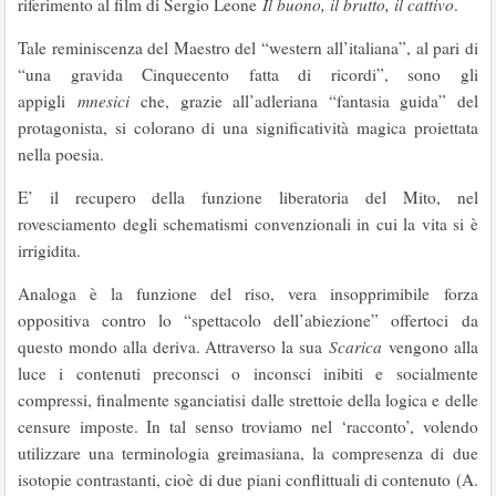
riferimento al film di Sergio Leone
Il buono, il brutto, il cattivo
.
Tale reminiscenza del Maestro del “western all’italiana”, al pari di
“una gravida Cinquecento fatta di ricordi”, sono gli
appigli
mnesici
che, grazie all’adleriana “fantasia guida” del
protagonista, si colorano di una significatività magica proiettata
nella poesia.
E’ il recupero della funzione liberatoria del Mito, nel
rovesciamento degli schematismi convenzionali in cui la vita si è
irrigidita.
Analoga è la funzione del riso, vera insopprimibile forza
oppositiva contro lo “spettacolo dell’abiezione” offertoci da
questo mondo alla deriva. Attraverso la sua
Scarica
vengono alla
luce i contenuti preconsci o inconsci inibiti e socialmente
compressi, finalmente sganciatisi dalle strettoie della logica e delle
censure imposte. In tal senso troviamo nel ‘racconto’, volendo
utilizzare una terminologia greimasiana, la compresenza di due
isotopie contrastanti, cioè di due piani conflittuali di contenuto (A.