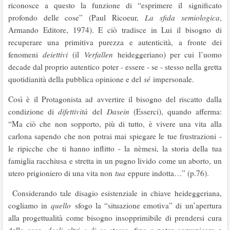
riconosce a questo la funzione di “esprimere il significato
profondo delle cose” (Paul Ricoeur,
La sfida semiologica
,
Armando Editore, 1974). E ciò tradisce in Lui il bisogno di
recuperare una primitiva purezza e autenticità, a fronte dei
fenomeni
deiettivi
(il
Verfallen
heideggeriano) per cui l’uomo
decade dal proprio autentico poter - essere - se - stesso nella gretta
quotidianità della pubblica opinione e del
sé
impersonale.
Così è il Protagonista ad avvertire il bisogno del riscatto dalla
condizione di
difettività
del
Dasein
(Esserci), quando afferma:
“Ma ciò che non sopporto, più di tutto, è vivere una vita alla
carlona sapendo che non potrai mai spiegare le tue frustrazioni -
le ripicche che ti hanno inflitto - la nèmesi, la storia della tua
famiglia racchiusa e stretta in un pugno livido come un aborto, un
utero prigioniero di una vita non
tua
eppure indotta…” (p.76).
Considerando tale disagio esistenziale in chiave heideggeriana,
cogliamo in
quello
sfogo la “situazione emotiva” di un’apertura
alla progettualità come bisogno insopprimibile di prendersi cura