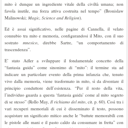
mito è dunque un ingrediente vitale della civiltà umana; non
favola inutile, ma forza attiva costruita nel tempo” (Bronislaw
Malinowski;
Magic, Science and Religion
).
Ed è assai significativo, nelle pagine di Cannella, il velato
connubio tra mito e memoria, configurandosi il Mito, con il suo
sostrato
mnesico
, direbbe Sartre, “un comportamento di
trascendenza”.
E’ stato Adler a sviluppare il fondamentale concetto della
“fantasia guida” come sinonimo di “mito”: il termine sta ad
indicare un particolare evento della prima infanzia che, tenuto
vivo dalla memoria, viene trasformato in mito, sì da diventare il
principio conduttore dell’esistenza. “Per il resto della vita,
l’individuo guarda a questa ‘fantasia guida’ come al mito segreto
di se stesso” (Rollo May,
Il richiamo del mito
, cit. p. 60). Così tra i
vari recuperi memoriali di cui è disseminato il testo, possono
acquistare un significato mitico anche le “battute memorabili con
le pistole alle mani e il pasto caldo da consumare in fretta” con