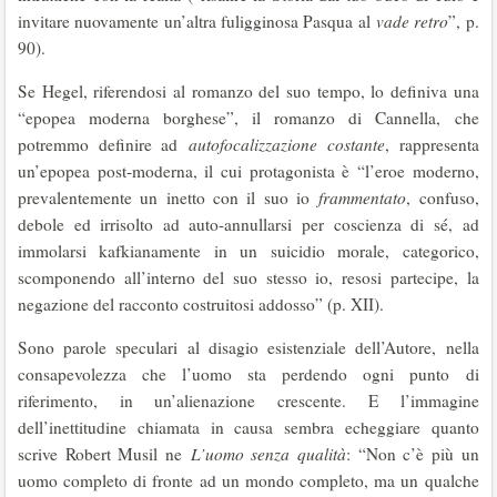
invitare nuovamente un’altra fuligginosa Pasqua al
vade retro
”, p.
90).
Se Hegel, riferendosi al romanzo del suo tempo, lo definiva una
“epopea moderna borghese”, il romanzo di Cannella, che
potremmo definire ad
autofocalizzazione costante
, rappresenta
un’epopea post-moderna, il cui protagonista è “l’eroe moderno,
prevalentemente un inetto con il suo io
frammentato
, confuso,
debole ed irrisolto ad auto-annullarsi per coscienza di sé, ad
immolarsi kafkianamente in un suicidio morale, categorico,
scomponendo all’interno del suo stesso io, resosi partecipe, la
negazione del racconto costruitosi addosso” (p. XII).
Sono parole speculari al disagio esistenziale dell’Autore, nella
consapevolezza che l’uomo sta perdendo ogni punto di
riferimento, in un’alienazione crescente. E l’immagine
dell’inettitudine chiamata in causa sembra echeggiare quanto
scrive Robert Musil ne
L’uomo senza qualità
: “Non c’è più un
uomo completo di fronte ad un mondo completo, ma un qualche