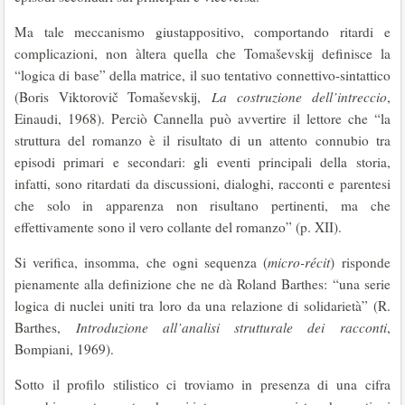
Ma tale meccanismo giustappositivo, comportando ritardi e
complicazioni, non àltera quella che Tomaševskij definisce la
“logica di base” della matrice, il suo tentativo connettivo-sintattico
(Boris Viktorovič Tomaševskij,
La costruzione dell’intreccio
,
Einaudi, 1968). Perciò Cannella può avvertire il lettore che “la
struttura del romanzo è il risultato di un attento connubio tra
episodi primari e secondari: gli eventi principali della storia,
infatti, sono ritardati da discussioni, dialoghi, racconti e parentesi
che solo in apparenza non risultano pertinenti, ma che
effettivamente sono il vero collante del romanzo” (p. XII).
Si verifica, insomma, che ogni sequenza (
micro-récit
) risponde
pienamente alla definizione che ne dà Roland Barthes: “una serie
logica di nuclei uniti tra loro da una relazione di solidarietà” (R.
Barthes,
Introduzione all’analisi strutturale dei racconti
,
Bompiani, 1969).
Sotto il profilo stilistico ci troviamo in presenza di una cifra