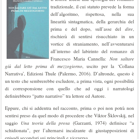
tradizionale, il cui statuto prevede la forma
dell’algoritmo, rispettosa, nella sua
linearità sintagmatica, della gerarchia del
prima e del dopo, sull’asse del
dire
,
rischierà di sentirsi risucchiato in un
vortice di straniamento, nell’avventurarsi
all’interno del labirinto del romanzo di
Francesco Maria Cannella:
Non saltare
giù dal letto prima di mezzogiorno
, uscito per la ‘Collana
Narrativa’, Edizioni Thule (Palermo, 2016). D’altronde, questo è
un testo che sembrerebbe escludere, a prima vista, ogni possibilità
di corresponsione con quello che ad oggi i narratologi
definirebbero “patto narrativo” tra lettore ed Autore.
Eppure, chi si addentra nel racconto, prima o poi non potrà non
sentirsi preso da quel modo di procedere che Viktor Šklovskij, nel
saggio
Una teoria della prosa
(Garzanti, 1974) definisce “a
schidionata”, per l’alternarsi incalzante di giustapposizioni di
episodi secondari sui principali e viceversa.