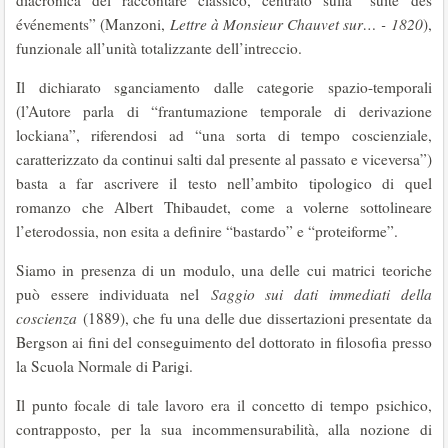
diacronica del raccontare classico, centrato sulla “suite des
événements” (Manzoni,
Lettre à Monsieur Chauvet sur… - 1820
),
funzionale all’unità totalizzante dell’intreccio.
Il dichiarato sganciamento dalle categorie spazio-temporali
(l’Autore parla di “frantumazione temporale di derivazione
lockiana”, riferendosi ad “una sorta di tempo coscienziale,
caratterizzato da continui salti dal presente al passato e viceversa”)
basta a far ascrivere il testo nell’ambito tipologico di quel
romanzo che Albert Thibaudet, come a volerne sottolineare
l’eterodossia, non esita a definire “bastardo” e “proteiforme”.
Siamo in presenza di un modulo, una delle cui matrici teoriche
può essere individuata nel
Saggio sui dati immediati della
coscienza
(1889), che fu una delle due dissertazioni presentate da
Bergson ai fini del conseguimento del dottorato in filosofia presso
la Scuola Normale di Parigi.
Il punto focale di tale lavoro era il concetto di tempo psichico,
contrapposto, per la sua incommensurabilità, alla nozione di