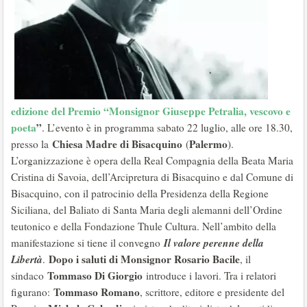
edizione del Premio “Monsignor Giuseppe Petralia, vescovo e
poeta
”
. L’evento è in programma sabato 22 luglio, alle ore 18.30,
Chiesa Madre di Bisacquino
Palermo
presso la
(
).
L’organizzazione è opera della Real Compagnia della Beata Maria
Cristina di Savoia, dell’Arcipretura di Bisacquino e dal Comune di
Bisacquino, con il patrocinio della Presidenza della Regione
Siciliana, del Baliato di Santa Maria degli alemanni dell’Ordine
teutonico e della Fondazione Thule Cultura. Nell’ambito della
Il valore perenne della
manifestazione si tiene il convegno
Libertà
Dopo i saluti di Monsignor Rosario Bacile
.
, il
Tommaso Di Giorgio
sindaco
introduce i lavori. Tra i relatori
Tommaso Romano
figurano:
, scrittore, editore e presidente del