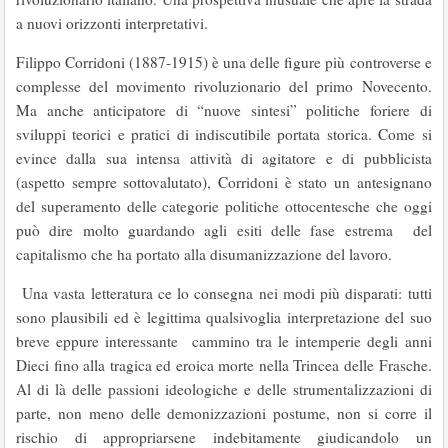
a nuovi orizzonti interpretativi.
Filippo Corridoni (1887-1915) è una delle figure più controverse e
complesse del movimento rivoluzionario del primo Novecento.
Ma anche anticipatore di “nuove sintesi” politiche foriere di
sviluppi teorici e pratici di indiscutibile portata storica. Come si
evince dalla sua intensa attività di agitatore e di pubblicista
(aspetto sempre sottovalutato), Corridoni è stato un antesignano
del superamento delle categorie politiche ottocentesche che oggi
può dire molto guardando agli esiti delle fase estrema del
capitalismo che ha portato alla disumanizzazione del lavoro.
Una vasta letteratura ce lo consegna nei modi più disparati: tutti
sono plausibili ed è legittima qualsivoglia interpretazione del suo
breve eppure interessante cammino tra le intemperie degli anni
Dieci fino alla tragica ed eroica morte nella Trincea delle Frasche.
Al di là delle passioni ideologiche e delle strumentalizzazioni di
parte, non meno delle demonizzazioni postume, non si corre il
rischio di appropriarsene indebitamente giudicandolo un