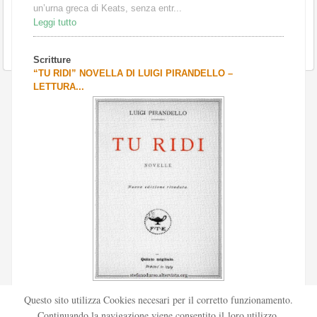
un’urna greca di Keats, senza entr...
Leggi tutto
Scritture
“TU RIDI” NOVELLA DI LUIGI PIRANDELLO –
LETTURA...
Scritto da
Redazione Culturelite
Questo sito utilizza Cookies necesari per il corretto funzionamento.
Pubblicata nel 1912 sul «Corriere della sera», la novella Tu
Continuando la navigazione viene consentito il loro utilizzo.