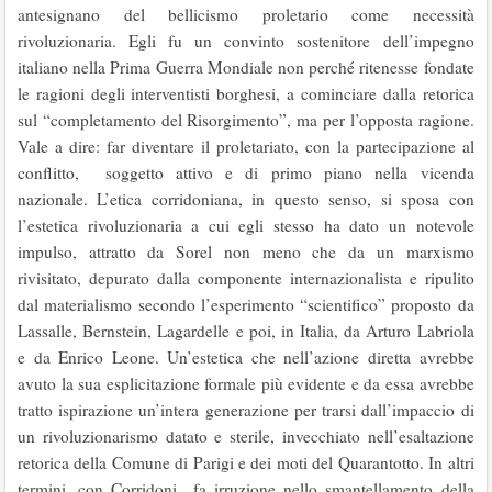
antesignano del bellicismo proletario come necessità
rivoluzionaria. Egli fu un convinto sostenitore dell’impegno
italiano nella Prima Guerra Mondiale non perché ritenesse fondate
le ragioni degli interventisti borghesi, a cominciare dalla retorica
sul “completamento del Risorgimento”, ma per l’opposta ragione.
Vale a dire: far diventare il proletariato, con la partecipazione al
conflitto, soggetto attivo e di primo piano nella vicenda
nazionale. L’etica corridoniana, in questo senso, si sposa con
l’estetica rivoluzionaria a cui egli stesso ha dato un notevole
impulso, attratto da Sorel non meno che da un marxismo
rivisitato, depurato dalla componente internazionalista e ripulito
dal materialismo secondo l’esperimento “scientifico” proposto da
Lassalle, Bernstein, Lagardelle e poi, in Italia, da Arturo Labriola
e da Enrico Leone. Un’estetica che nell’azione diretta avrebbe
avuto la sua esplicitazione formale più evidente e da essa avrebbe
tratto ispirazione un’intera generazione per trarsi dall’impaccio di
un rivoluzionarismo datato e sterile, invecchiato nell’esaltazione
retorica della Comune di Parigi e dei moti del Quarantotto. In altri
termini, con Corridoni fa irruzione nello smantellamento della