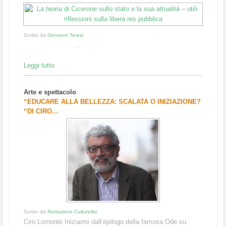
Scritto da
Giovanni Teresi
...
Leggi tutto
Arte e spettacolo
“EDUCARE ALLA BELLEZZA: SCALATA O INIZIAZIONE?
“DI CIRO...
Scritto da
Redazione Culturelite
Ciro Lomonte Iniziamo dall’epilogo della famosa Ode su