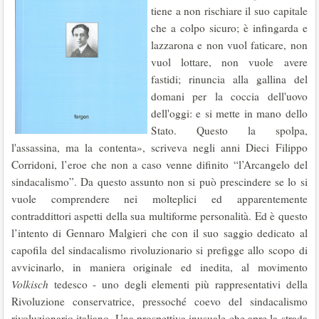
tiene a non rischiare il suo capitale
che a colpo sicuro; è infingarda e
lazzarona e non vuol faticare, non
vuol lottare, non vuole avere
fastidi; rinuncia alla gallina del
domani per la coccia dell'uovo
dell'oggi: e si mette in mano dello
Stato. Questo la spolpa,
l'assassina, ma la contenta», scriveva negli anni Dieci Filippo
Corridoni, l’eroe che non a caso venne difinito “l’Arcangelo del
sindacalismo”. Da questo assunto non si può prescindere se lo si
vuole comprendere nei molteplici ed apparentemente
contraddittori aspetti della sua multiforme personalità. Ed è questo
l’intento di Gennaro Malgieri che con il suo saggio dedicato al
capofila del sindacalismo rivoluzionario si prefigge allo scopo di
avvicinarlo, in maniera originale ed inedita, al movimento
Volkisch
tedesco - uno degli elementi più rappresentativi della
Rivoluzione conservatrice, pressoché coevo del sindacalismo
rivoluzionario italiano. Una prospettiva inusuale che apre la strada