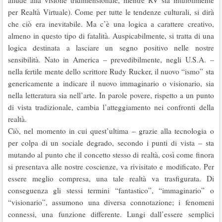
allude alla visione tridimensionale, mentre RV sta intuibilmente
per Realtà Virtuale). Come per tutte le tendenze culturali, si dirà
che ciò era inevitabile. Ma c’è una logica a carattere creativo,
almeno in questo tipo di fatalità. Auspicabilmente, si tratta di una
logica destinata a lasciare un segno positivo nelle nostre
sensibilità. Nato in America – prevedibilmente, negli U.S.A. –
nella fertile mente dello scrittore Rudy Rucker, il nuovo “ismo” sta
genericamente a indicare il nuovo immaginario o visionario, sia
nella letteratura sia nell’arte. In parole povere, rispetto a un punto
di vista tradizionale, cambia l’atteggiamento nei confronti della
realtà.
Ciò, nel momento in cui quest’ultima – grazie alla tecnologia o
per colpa di un sociale degrado, secondo i punti di vista – sta
mutando al punto che il concetto stesso di realtà, così come finora
si presentava alle nostre coscienze, va rivisitato e modificato. Per
essere meglio compresa, una tale realtà va trasfigurata. Di
conseguenza gli stessi termini “fantastico”, “immaginario” o
“visionario”, assumono una diversa connotazione; i fenomeni
connessi, una funzione differente. Lungi dall’essere semplici