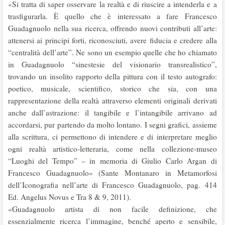
«Si tratta di saper osservare la realtà e di riuscire a intenderla e a
trasfigurarla. È quello che è interessato a fare Francesco
Guadagnuolo nella sua ricerca, offrendo nuovi contributi all’arte:
attenersi ai principi forti, riconosciuti, avere fiducia e credere alla
“centralità dell’arte”. Ne sono un esempio quelle che ho chiamato
in Guadagnuolo “sinestesie del visionario transrealistico”,
trovando un insolito rapporto della pittura con il testo autografo:
poetico, musicale, scientifico, storico che sia, con una
rappresentazione della realtà attraverso elementi originali derivati
anche dall’astrazione: il tangibile e l’intangibile arrivano ad
accordarsi, pur partendo da molto lontano. I segni grafici, assieme
alla scrittura, ci permettono di intendere e di interpretare meglio
ogni realtà artistico-letteraria, come nella collezione-museo
“Luoghi del Tempo” – in memoria di Giulio Carlo Argan di
Francesco Guadagnuolo» (Sante Montanaro in Metamorfosi
dell’Iconografia nell’arte di Francesco Guadagnuolo, pag. 414
Ed. Angelus Novus e Tra 8 & 9, 2011).
«Guadagnuolo artista di non facile definizione, che
essenzialmente ricerca l’immagine, benché aperto e sensibile,