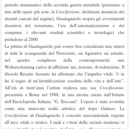
periodo drammatico della seconda guerra mondiale (pensiamo a
una delle opere più note, la
Crocifissione
, dichiarata denuncia dei
disastri causati dal regime), Guadagnuolo respira gli avvenimenti
disastrosi del terrorismo, l’era dell’automatizzazione e dei
computer, i rilevanti risultati scientifici e tecnologici che
preludono al 2000.
La pittura di Guadagnuolo può essere ben considerata una sintesi
di tutte le avanguardie del Novecento, sia figurative sia astratte,
nel quadro complesso della contemporaneità; una
Weltanschauung carica di afflizione ma, insieme, di redenzione. Il
filosofo Rosario Assunto ha affermato che l’impulso vitale “è in
lui il segno di un’identificazione assoluta della vita e dell’arte”.
All’età di trent’anni l’artista realizza una sua
Crocifissione
,
presentata a Roma nel 1988, in una mostra curata dall’Istituto
dell’Enciclopedia Italiana “G. Treccani”. L’opera è stata avvertita
come una rinnovata realtà artistica del dopo Guttuso. La
Crocifissione
di Guadagnuolo è concetto trascendentale rispetto
all’arco vitale e storico. I mali e i beni della società moderna vi