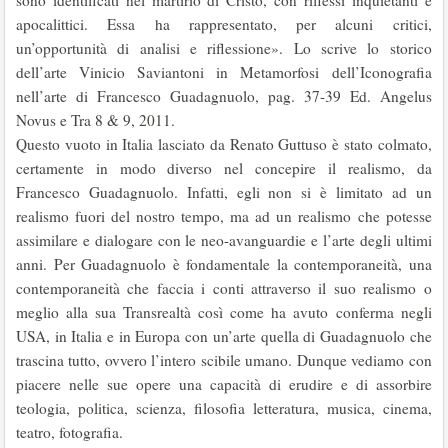
sono identificati nel martirio di Cristo, con riflessi inquietanti e
apocalittici. Essa ha rappresentato, per alcuni critici,
un’opportunità di analisi e riflessione». Lo scrive lo storico
dell’arte Vinicio Saviantoni in Metamorfosi dell’Iconografia
nell’arte di Francesco Guadagnuolo, pag. 37-39 Ed. Angelus
Novus e Tra 8 & 9, 2011.
Questo vuoto in Italia lasciato da Renato Guttuso è stato colmato,
certamente in modo diverso nel concepire il realismo, da
Francesco Guadagnuolo. Infatti, egli non si è limitato ad un
realismo fuori del nostro tempo, ma ad un realismo che potesse
assimilare e dialogare con le neo-avanguardie e l’arte degli ultimi
anni. Per Guadagnuolo è fondamentale la contemporaneità, una
contemporaneità che faccia i conti attraverso il suo realismo o
meglio alla sua Transrealtà così come ha avuto conferma negli
USA, in Italia e in Europa con un’arte quella di Guadagnuolo che
trascina tutto, ovvero l’intero scibile umano. Dunque vediamo con
piacere nelle sue opere una capacità di erudire e di assorbire
teologia, politica, scienza, filosofia letteratura, musica, cinema,
teatro, fotografia.