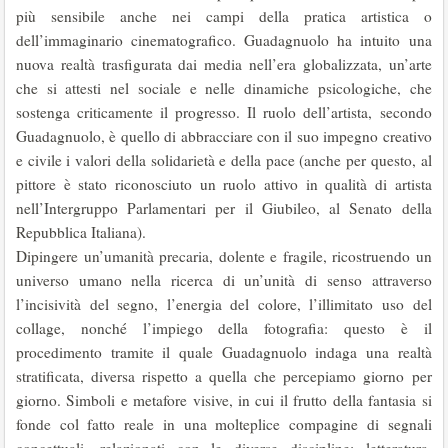
più sensibile anche nei campi della pratica artistica o
dell’immaginario cinematografico. Guadagnuolo ha intuito una
nuova realtà trasfigurata dai media nell’era globalizzata, un’arte
che si attesti nel sociale e nelle dinamiche psicologiche, che
sostenga criticamente il progresso. Il ruolo dell’artista, secondo
Guadagnuolo, è quello di abbracciare con il suo impegno creativo
e civile i valori della solidarietà e della pace (anche per questo, al
pittore è stato riconosciuto un ruolo attivo in qualità di artista
nell’Intergruppo Parlamentari per il Giubileo, al Senato della
Repubblica Italiana).
Dipingere un’umanità precaria, dolente e fragile, ricostruendo un
universo umano nella ricerca di un’unità di senso attraverso
l’incisività del segno, l’energia del colore, l’illimitato uso del
collage, nonché l’impiego della fotografia: questo è il
procedimento tramite il quale Guadagnuolo indaga una realtà
stratificata, diversa rispetto a quella che percepiamo giorno per
giorno. Simboli e metafore visive, in cui il frutto della fantasia si
fonde col fatto reale in una molteplice compagine di segnali