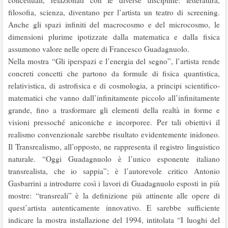
concettuali, relazionati con le diverse discipline: letteratura,
filosofia, scienza, diventano per l’artista un teatro di screening.
Anche gli spazi infiniti del macrocosmo e del microcosmo, le
dimensioni plurime ipotizzate dalla matematica e dalla fisica
assumono valore nelle opere di Francesco Guadagnuolo.
Nella mostra “Gli iperspazi e l’energia del segno”, l’artista rende
concreti concetti che partono da formule di fisica quantistica,
relativistica, di astrofisica e di cosmologia, a principi scientifico-
matematici che vanno dall’infinitamente piccolo all’infinitamente
grande, fino a trasformare gli elementi della realtà in forme e
visioni pressoché aniconiche e incorporee. Per tali obiettivi il
realismo convenzionale sarebbe risultato evidentemente inidoneo.
Il Transrealismo, all’opposto, ne rappresenta il registro linguistico
naturale. “Oggi Guadagnuolo è l’unico esponente italiano
transrealista, che io sappia”; è l’autorevole critico Antonio
Gasbarrini a introdurre così i lavori di Guadagnuolo esposti in più
mostre: “transreali” è la definizione più attinente alle opere di
quest’artista autenticamente innovativo. E sarebbe sufficiente
indicare la mostra installazione del 1994, intitolata “I luoghi del