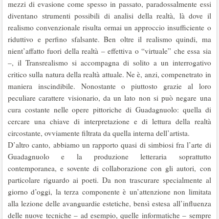
mezzi di evasione come spesso in passato, paradossalmente essi
diventano strumenti possibili di analisi della realtà, là dove il
realismo convenzionale risulta ormai un approccio insufficiente o
riduttivo e perfino sfalsante. Ben oltre il realismo quindi, ma
nient’affatto fuori della realtà – effettiva o “virtuale” che essa sia
–, il Transrealismo si accompagna di solito a un interrogativo
critico sulla natura della realtà attuale. Ne è, anzi, compenetrato in
maniera inscindibile. Nonostante o piuttosto grazie al loro
peculiare carattere visionario, da un lato non si può negare una
cura costante nelle opere pittoriche di Guadagnuolo: quella di
cercare una chiave di interpretazione e di lettura della realtà
circostante, ovviamente filtrata da quella interna dell’artista.
D’altro canto, abbiamo un rapporto quasi di simbiosi fra l’arte di
Guadagnuolo e la produzione letteraria soprattutto
contemporanea, e sovente di collaborazione con gli autori, con
particolare riguardo ai poeti. Da non trascurare specialmente al
giorno d’oggi, la terza componente è un’attenzione non limitata
alla lezione delle avanguardie estetiche, bensì estesa all’influenza
delle nuove tecniche – ad esempio, quelle informatiche – sempre