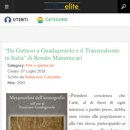
UTENTI
CATEGORIE
“Da Guttuso a Guadagnuolo e il Transrealismo
in Italia” di Renato Mammucari
Category:
Arte e spettacolo
Creato: 07 Luglio 2018
Scritto da
Redazione Culturelite
Hits:
2693
«Prendere coscienza che
l’arte, al di fuori di ogni
interesse o partito preso, debba
stare vicino alle popolazioni e
alla vita stessa, partecipando ai