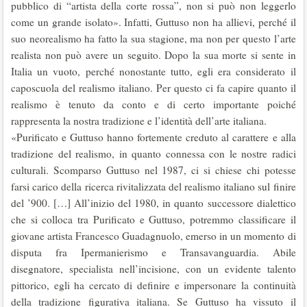
pubblico di “artista della corte rossa”, non si può non leggerlo
come un grande isolato». Infatti, Guttuso non ha allievi, perché il
suo neorealismo ha fatto la sua stagione, ma non per questo l’arte
realista non può avere un seguito. Dopo la sua morte si sente in
Italia un vuoto, perché nonostante tutto, egli era considerato il
caposcuola del realismo italiano. Per questo ci fa capire quanto il
realismo è tenuto da conto e di certo importante poiché
rappresenta la nostra tradizione e l’identità dell’arte italiana.
«Purificato e Guttuso hanno fortemente creduto al carattere e alla
tradizione del realismo, in quanto connessa con le nostre radici
culturali. Scomparso Guttuso nel 1987, ci si chiese chi potesse
farsi carico della ricerca rivitalizzata del realismo italiano sul finire
del ’900. […] All’inizio del 1980, in quanto successore dialettico
che si colloca tra Purificato e Guttuso, potremmo classificare il
giovane artista Francesco Guadagnuolo, emerso in un momento di
disputa fra Ipermanierismo e Transavanguardia. Abile
disegnatore, specialista nell’incisione, con un evidente talento
pittorico, egli ha cercato di definire e impersonare la continuità
della tradizione figurativa italiana. Se Guttuso ha vissuto il