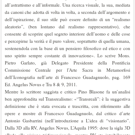
all’astrattismo e all’informale. Una ricerca visuale, la sua, mediata
da canoni che adotta di volta in volta, a seconda dell’argomento e
dell’ispirazione, il suo stile può essere definito di un “realismo
aleatorio”, (ben lontano dal realismo rappresentativo), che
consente di scoprire quel segreto interiore dell’uomo e delle cose
e percepirne la verità e il puro valore, soprattutto di quella umana,
sostenendola con la base di un pensiero filosofico ed etico e con
uno spirito sempre costante di innovazione». Lo scrive Mons.
Pietro Garlato, già Delegato Presidente della Pontificia
Commissione Centrale per l’Arte Sacra in Metamorfosi
dell’Iconografia nell’arte di Francesco Guadagnuolo, pag. 169
Ed. Angelus Novus e Tra 8 & 9, 2011.
Mentre lo scrittore saggista e critico Pino Blasone fa un’analisi
ben approfondita sul Transrealismo: «“Transreali”: è la suggestiva
definizione che è stata evocata e trascritta, con riferimento alle
opere e mostre di Francesco Guadagnuolo, dal critico d’arte
Antonio Gasbarrini (nell’introduzione a L’idea di “visionario”.
Dalla 3D alla RV, Angelus Novus, L’Aquila 1995: dove la sigla 3D