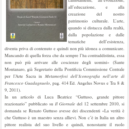
cambiamenti, all’evoluzione,
all’educazione, e alla
creazione del nostro
patrimonio culturale. L’arte,
quando si distacca dalla realtà,
dalla popolazione e dalle
tematiche dell’esistenza,
diventa priva di contenuto e quindi non più idonea a comunicare.
Mancando di quella forza che da sempre l’ha contraddistinta, essa
non può più arrivare alle coscienze degli uomini» (Sante
Montanaro, già Segretario della Pontificia Commissione Centrale
per l’Arte Sacra in
Metamorfosi dell’Iconografia nell’arte di
Francesco Guadagnuolo
, pag. 414 Ed. Angelus Novus e Tra 8 &
9, 2011).
In un articolo di Luca Beatrice “Guttuso, grande pittore
reazionario” pubblicato su
Il Giornale
del 12 settembre 2010, si
domanda se Renato Guttuso avesse dei discendenti «La verità è
che Guttuso è un maestro senza allievi. Non c’è in Italia un altro
pittore realista del suo livello e quindi, nonostante il ruolo