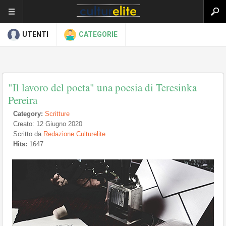
UTENTI
CATEGORIE
"Il lavoro del poeta" una poesia di Teresinka
Pereira
Category:
Scritture
Creato: 12 Giugno 2020
Scritto da
Redazione Culturelite
Hits:
1647