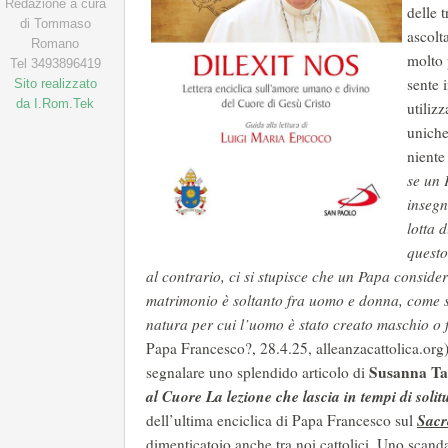
Redazione a cura
delle t
di Tommaso
ascolt
Romano
molto 
Tel 3493896419
sente 
Sito realizzato
da I.Rom.Tek
utiliz
uniche
niente
se un 
insegn
lotta 
questo
al contrario, ci si stupisce che un Papa conside
matrimonio è soltanto fra uomo e donna, come se
natura per cui l’uomo è stato creato maschio o
Papa Francesco?, 28.4.25, alleanzacattolica.org
Susanna T
segnalare uno splendido articolo di
al Cuore La lezione che lascia in tempi di soli
Sacr
dell’ultima enciclica di Papa Francesco sul
dimenticatoio anche tra noi cattolici. Uno scand