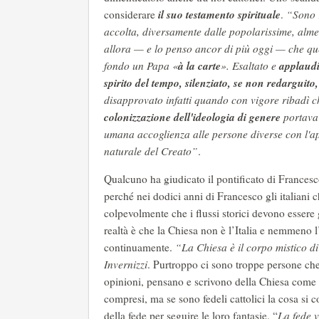
il suo testamento spirituale
considerare
.
“Sono r
accolta, diversamente dalle popolarissime, alme
allora — e lo penso ancor di più oggi — che que
à la carte
applaudi
fondo un Papa «
». Esaltato e
spirito del tempo, silenziato, se non redarguito
disapprovato infatti quando con vigore ribadì ch
colonizzazione dell'ideologia di genere
portava
umana accoglienza alle persone diverse con l'ap
naturale del Creato”
.
Qualcuno ha giudicato il pontificato di Francesco
perché nei dodici anni di Francesco gli italiani
colpevolmente che i flussi storici devono essere
realtà è che la Chiesa non è l’Italia e nemmeno 
continuamente.
“La Chiesa è il corpo mistico d
Invernizzi
. Purtroppo ci sono troppe persone che 
opinioni, pensano e scrivono della Chiesa come se 
compresi, ma se sono fedeli cattolici la cosa si
della fede per seguire le loro fantasie. “
La fede v