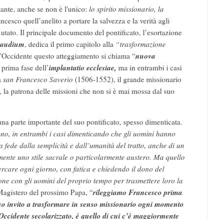
ante, anche se non è l'unico:
lo spirito missionario, la
esco quell’anelito a portare la salvezza e la verità agli
tato. Il principale documento del pontificato, l’esortazione
gaudium
, dedica il primo capitolo alla
“trasformazione
nuova
l'Occidente questo atteggiamento si chiama “
implantatio ecclesiae
,
a prima fase dell’
ma in entrambi i casi
a
san Francesco Saverio
(1506-1552), il grande missionario
 la patrona delle missioni che non si è mai mossa dal suo
una parte importante del suo pontificato, spesso dimenticata.
ri no, in entrambi i casi dimenticando che gli uomini hanno
lla fede dalla semplicità e dall’umanità del tratto, anche di un
ente uno stile sacrale o particolarmente austero. Ma quello
rcare ogni giorno, con fatica e chiedendo il dono del
ione con gli uomini del proprio tempo per trasmettere loro la
rileggiamo Francesco prima
l Magistero del prossimo Papa, “
 suo invito a trasformare in senso missionario ogni momento
l’Occidente secolarizzato, è quello di cui c’è maggiormente