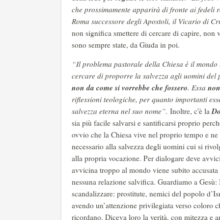
che prossimamente apparirà di fronte ai fedeli ra
Roma successore degli Apostoli, il Vicario di Cr
non significa smettere di cercare di capire, non ve
sono sempre state, da Giuda in poi.
“Il problema pastorale della Chiesa è il mondo 
cercare di proporre la salvezza agli uomini del
non da come si vorrebbe che fossero
non
. Essa
riflessioni teologiche, per quanto importanti es
Do
salvezza eterna nel suo nome”.
Inoltre, c'è la
sia più facile salvarsi e santificarsi proprio per
ovvio che la Chiesa vive nel proprio tempo e ne 
necessario alla salvezza degli uomini cui si rivo
alla propria vocazione. Per dialogare deve avvicin
avvicina troppo al mondo viene subito accusata 
nessuna relazione salvifica. Guardiamo a Gesù: N
scandalizzare: prostitute, nemici del popolo d’Is
avendo un’attenzione privilegiata verso coloro c
ricordano. Diceva loro la verità, con mitezza e 