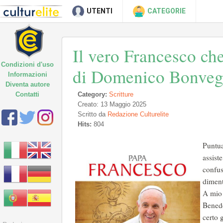
UTENTI
CATEGORIE
Il vero Francesco ch
Condizioni d'uso
di Domenico Bonve
Informazioni
Diventa autore
Contatti
Category:
Scritture
Creato: 13 Maggio 2025
Scritto da
Redazione Culturelite
Hits:
804
Puntua
assist
confus
diment
A mio 
Benede
certo 