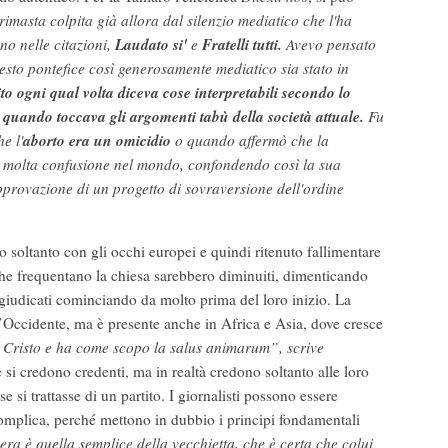
imasta colpita già allora dal silenzio mediatico che l'ha
Laudato si'
Fratelli tutti.
no nelle citazioni,
e
Avevo pensato
sto pontefice così generosamente mediatico sia stato in
to ogni qual volta diceva cose interpretabili secondo lo
, quando toccava gli argomenti tabù della società attuale.
Fu
aborto era un omicidio
e l'
o quando affermò che la
 molta confusione nel mondo, confondendo così la sua
provazione di un progetto di sovraversione dell'ordine
 soltanto con gli occhi europei e quindi ritenuto fallimentare
 che frequentano la chiesa sarebbero diminuiti, dimenticando
 giudicati cominciando da molto prima del loro inizio. La
l’Occidente, ma è presente anche in Africa e Asia, dove cresce
i Cristo e ha come scopo la
salus animarum”
, scrive
si credono credenti, ma in realtà credono soltanto alle loro
si trattasse di un partito. I giornalisti possono essere
 complica, perché mettono in dubbio i principi fondamentali
era è quella semplice della vecchietta, che è certa che colui