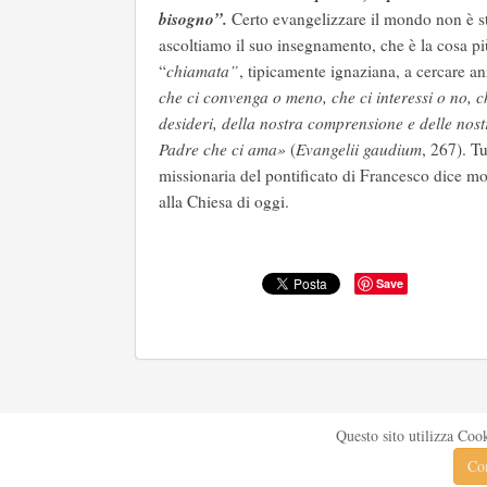
bisogno”.
Certo evangelizzare il mondo non è sta
ascoltiamo il suo insegnamento, che è la cosa più
“
chiamata”
, tipicamente ignaziana, a cercare anz
che ci convenga o meno, che ci interessi o no, che
desideri, della nostra comprensione e delle nost
Padre che ci ama
»
(
Evangelii gaudium
, 267). Tu
missionaria del pontificato di Francesco dice mol
alla Chiesa di oggi.
Save
Questo sito utilizza Coo
Con