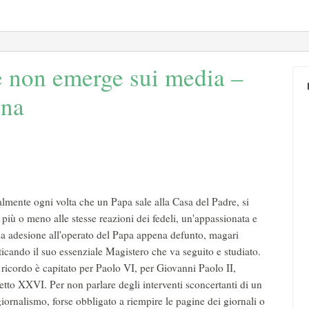
e non emerge sui media –
gna
lmente ogni volta che un Papa sale alla Casa del Padre, si
e più o meno alle stesse reazioni dei fedeli, un'appassionata e
a adesione all'operato del Papa appena defunto, magari
icando il suo essenziale Magistero che va seguito e studiato.
ricordo è capitato per Paolo VI, per Giovanni Paolo II,
tto XXVI. Per non parlare degli interventi sconcertanti di un
giornalismo, forse obbligato a riempire le pagine dei giornali o