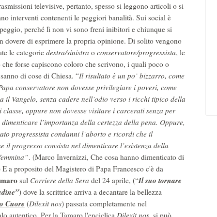
rasmissioni televisive, pertanto, spesso si leggono articoli o si
ano interventi contenenti le peggiori banalità. Sui social è
peggio, perché lì non vi sono freni inibitori e chiunque si
in dovere di esprimere la propria opinione. Di solito vengono
zate le categorie
destra/sinistra
o
conservatore/progressista
, le
 che forse capiscono coloro che scrivono, i quali poco o
 sanno di cose di Chiesa. “
Il risultato è un po’ bizzarro, come
Papa conservatore non dovesse privilegiare i poveri, come
a il Vangelo, senza cadere nell’odio verso i ricchi tipico della
di classe, oppure non dovesse visitare i carcerati senza per
 dimenticare l’importanza della certezza della pena. Oppure,
rato progressista condanni l’aborto e ricordi che il
 il progresso consista nel dimenticare l’esistenza della
 femmina”
. (Marco Invernizzi, Che cosa hanno dimenticato di
) E a proposito del Magistero di Papa Francesco c'è da
amaro
Il suo tornare
sul
Corriere della Sera
del 24 aprile, (“
tudine”
) dove la scrittrice arriva a decantare la bellezza
o Cuore
(
Dilexit nos
) passata completamente nel
alo autentico. Per la Tamaro l'enciclica
Dilexit nos
, si può