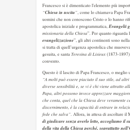
Francesco si è dimenticato l'elemento più import
Chiesa in uscita
“
”
, come lo chiamava Papa Franc
uomini che non conoscono Cristo o lo hanno rifiu
Evangelii 
apostolica iniziale e programmatica,
missionaria della Chiesa
”. Per quanto riguarda 
evangelizzazione
”, gli altri continenti sono nell
si tratta di quell’urgenza apostolica che muovev
gesuita, e santa
Teresina di Lisieux
(1873-1897),
convento.
Questo è il lascito di Papa Francesco, o meglio 
“A molti può essere piaciuto il suo stile, ad alt
diverse sensibilità e, se vi è chi viene attratto a
Papa, altri possono invece apprezzare maggiorm
che conta, quel che la Chiesa deve veramente ce
discernimento, è la capacità di entrare in relaz
fede che salva”.
Allora, in attesa di ascoltare i
di giudicare senza averlo letto, accogliamo il
della vita della Chiesa perché, soprattutto nel