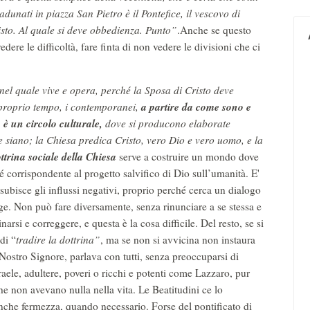
dunati in piazza San Pietro è il Pontefice, il vescovo di
isto. Al quale si deve obbedienza. Punto”
.Anche se questo
dere le difficoltà, fare finta di non vedere le divisioni che ci
nel quale vive e opera, perché la Sposa di Cristo deve
a partire da come sono e
 proprio tempo, i contemporanei,
 è un circolo culturale,
dove si producono elaborate
se siano; la Chiesa predica Cristo, vero Dio e vero uomo, e la
ttrina sociale della Chiesa
serve a costruire un mondo dove
ché corrispondente al progetto salvifico di Dio sull’umanità. E'
subisce gli influssi negativi, proprio perché cerca un dialogo
lge. Non può fare diversamente, senza rinunciare a se stessa e
arsi e correggere, e questa è la cosa difficile. Del resto, se si
di “
tradire la dottrina”
, ma se non si avvicina non instaura
ostro Signore, parlava con tutti, senza preoccuparsi di
raele, adultere, poveri o ricchi e potenti come Lazzaro, pur
he non avevano nulla nella vita. Le Beatitudini ce lo
anche fermezza, quando necessario. Forse del pontificato di