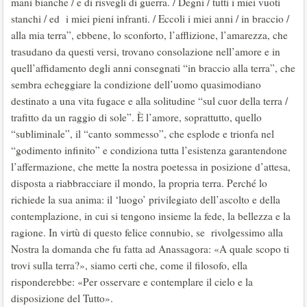
mani bianche / e di risvegli di guerra. / Degni / tutti i miei vuoti
stanchi / ed i miei pieni infranti. / Eccoli i miei anni / in braccio /
alla mia terra”, ebbene, lo sconforto, l’afflizione, l’amarezza, che
trasudano da questi versi, trovano consolazione nell’amore e in
quell’affidamento degli anni consegnati “in braccio alla terra”, che
sembra echeggiare la condizione dell’uomo quasimodiano
destinato a una vita fugace e alla solitudine “sul cuor della terra /
trafitto da un raggio di sole”. È l’amore, soprattutto, quello
“subliminale”, il “canto sommesso”, che esplode e trionfa nel
“godimento infinito” e condiziona tutta l’esistenza garantendone
l’affermazione, che mette la nostra poetessa in posizione d’attesa,
disposta a riabbracciare il mondo, la propria terra. Perché lo
richiede la sua anima: il ‘luogo’ privilegiato dell’ascolto e della
contemplazione, in cui si tengono insieme la fede, la bellezza e la
ragione. In virtù di questo felice connubio, se rivolgessimo alla
Nostra la domanda che fu fatta ad Anassagora: «A quale scopo ti
trovi sulla terra?», siamo certi che, come il filosofo, ella
risponderebbe: «Per osservare e contemplare il cielo e la
disposizione del Tutto».