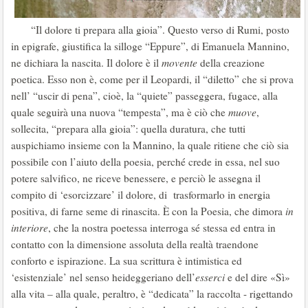
“Il dolore ti prepara alla gioia”. Questo verso di Rumi, posto
in epigrafe, giustifica la silloge “Eppure”, di Emanuela Mannino,
ne dichiara la nascita. Il dolore è il
movente
della creazione
poetica. Esso non è, come per il Leopardi, il “diletto” che si prova
nell’ “uscir di pena”, cioè, la “quiete” passeggera, fugace, alla
quale seguirà una nuova “tempesta”, ma è ciò che
muove
,
sollecita, “prepara alla gioia”: quella duratura, che tutti
auspichiamo insieme con la Mannino, la quale ritiene che ciò sia
possibile con l’aiuto della poesia, perché crede in essa, nel suo
potere salvifico, ne riceve benessere, e perciò le assegna il
compito di ‘esorcizzare’ il dolore, di trasformarlo in energia
positiva, di farne seme di rinascita. È con la Poesia, che dimora
in
interiore
, che la nostra poetessa interroga sé stessa ed entra in
contatto con la dimensione assoluta della realtà traendone
conforto e ispirazione. La sua scrittura è intimistica ed
‘esistenziale’ nel senso heideggeriano dell’
esserci
e del dire «Sì»
alla vita – alla quale, peraltro, è “dedicata” la raccolta - rigettando