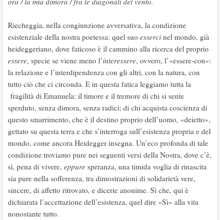
ora / la mia dimora / fra le diagonali del vento.
Riecheggia, nella congiunzione avversativa, la condizione
esistenziale della nostra poetessa: quel suo
esserci
nel mondo, già
heideggeriano, dove faticoso è il cammino alla ricerca del proprio
essere
, specie se viene meno l’
interessere
, ovvero, l’«essere-con»:
la relazione e l’interdipendenza con gli altri, con la natura, con
tutto ciò che ci circonda. E in questa fatica leggiamo tutta la
fragilità di Emanuela: il timore e il tremore di chi si sente
sperduto, senza dimora, senza radici; di chi acquista coscienza di
questo smarrimento, che è il destino proprio dell’uomo, «deietto»,
gettato su questa terra e che s’interroga sull’esistenza propria e del
mondo, come ancora Heidegger insegna. Un’eco profonda di tale
condizione troviamo pure nei seguenti versi della Nostra, dove c’è,
sì, pena di vivere,
eppure
speranza, una timida voglia di rinascita
sia pure nella sofferenza, tra dimostrazioni di solidarietà vere,
sincere, di affetto ritrovato, e dicerie anonime. Sì che, qui è
dichiarata l’accettazione dell’esistenza, quel dire «Sì» alla vita
nonostante tutto.