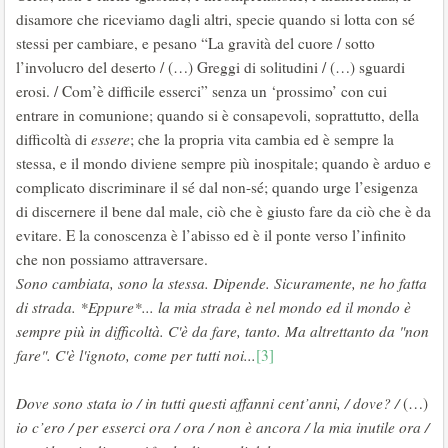
disamore che riceviamo dagli altri, specie quando si lotta con sé
stessi per cambiare, e pesano “La gravità del cuore / sotto
l’involucro del deserto / (…) Greggi di solitudini / (…) sguardi
erosi. / Com’è difficile esserci” senza un ‘prossimo’ con cui
entrare in comunione; quando si è consapevoli, soprattutto, della
difficoltà di
essere
; che la propria vita cambia ed è sempre la
stessa, e il mondo diviene sempre più inospitale; quando è arduo e
complicato discriminare il sé dal non-sé; quando urge l’esigenza
di discernere il bene dal male, ciò che è giusto fare da ciò che è da
evitare. E la conoscenza è l’abisso ed è il ponte verso l’infinito
che non possiamo attraversare.
Sono cambiata, sono la stessa. Dipende. Sicuramente, ne ho fatta
di strada. *Eppure*... la mia strada è nel mondo ed il mondo è
sempre più in difficoltà. C'è da fare, tanto. Ma altrettanto da "non
fare". C'è l'ignoto, come per tutti noi...
[3]
Dove sono stata io / in tutti questi affanni cent’anni, / dove? /
(…)
io c’ero / per esserci ora / ora / non è ancora / la mia inutile ora /