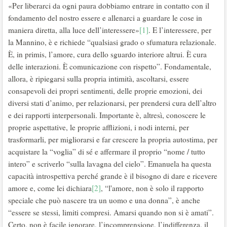
«Per liberarci da ogni paura dobbiamo entrare in contatto con il
fondamento del nostro essere e allenarci a guardare le cose in
maniera diretta, alla luce dell’interessere»
[1]
. E l’interessere, per
la Mannino, è e richiede “qualsiasi grado o sfumatura relazionale.
È, in primis, l’amore, cura dello sguardo interiore altrui. È cura
delle interazioni. È comunicazione con rispetto”. Fondamentale,
allora, è ripiegarsi sulla propria intimità, ascoltarsi, essere
consapevoli dei propri sentimenti, delle proprie emozioni, dei
diversi stati d’animo, per relazionarsi, per prendersi cura dell’altro
e dei rapporti interpersonali. Importante è, altresì, conoscere le
proprie aspettative, le proprie afflizioni, i nodi interni, per
trasformarli, per migliorarsi e far crescere la propria autostima, per
acquistare la “voglia” di sé e affermare il proprio “nome / tutto
intero” e scriverlo “sulla lavagna del cielo”. Emanuela ha questa
capacità introspettiva perché grande è il bisogno di dare e ricevere
amore e, come lei dichiara
[2]
, “l'amore, non è solo il rapporto
speciale che può nascere tra un uomo e una donna”, è anche
“essere se stessi, limiti compresi. Amarsi quando non si è amati”.
Certo, non è facile ignorare, l’incomprensione, l’indifferenza, il