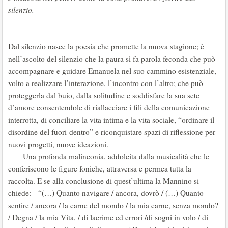
silenzio.
Dal silenzio nasce la poesia che promette la nuova stagione; è
nell’ascolto del silenzio che la paura si fa parola feconda che può
accompagnare e guidare Emanuela nel suo cammino esistenziale,
volto a realizzare l’interazione, l’incontro con l’altro; che può
proteggerla dal buio, dalla solitudine e soddisfare la sua sete
d’amore consentendole di riallacciare i fili della comunicazione
interrotta, di conciliare la vita intima e la vita sociale, “ordinare il
disordine del fuori-dentro” e riconquistare spazi di riflessione per
nuovi progetti, nuove ideazioni.
Una profonda malinconia, addolcita dalla musicalità che le
conferiscono le figure foniche, attraversa e permea tutta la
raccolta. E se alla conclusione di quest’ultima la Mannino si
chiede: “(…) Quanto navigare / ancora, dovrò / (…) Quanto
sentire / ancora / la carne del mondo / la mia carne, senza mondo?
/ Degna / la mia Vita, / di lacrime ed errori /di sogni in volo / di