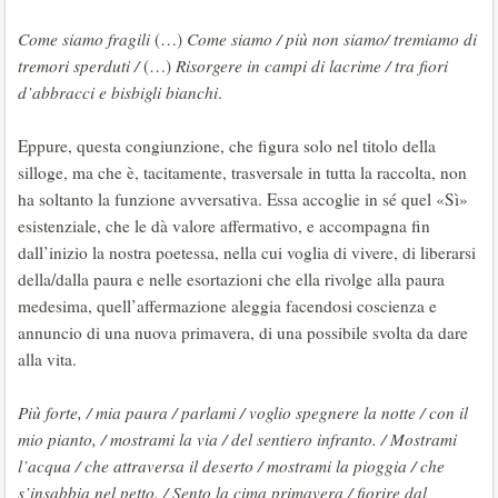
Come siamo fragili
(…)
Come siamo / più non siamo/ tremiamo di
tremori sperduti /
(…)
Risorgere in campi di lacrime / tra fiori
d’abbracci e bisbigli bianchi
.
Eppure, questa congiunzione, che figura solo nel titolo della
silloge, ma che è, tacitamente, trasversale in tutta la raccolta, non
ha soltanto la funzione avversativa. Essa accoglie in sé quel «Sì»
esistenziale, che le dà valore affermativo, e accompagna fin
dall’inizio la nostra poetessa, nella cui voglia di vivere, di liberarsi
della/dalla paura e nelle esortazioni che ella rivolge alla paura
medesima, quell’affermazione aleggia facendosi coscienza e
annuncio di una nuova primavera, di una possibile svolta da dare
alla vita.
Più forte, / mia paura / parlami / voglio spegnere la notte / con il
mio pianto, / mostrami la via / del sentiero infranto. / Mostrami
l’acqua / che attraversa il deserto / mostrami la pioggia / che
s’insabbia nel petto. / Sento la cima primavera / fiorire dal