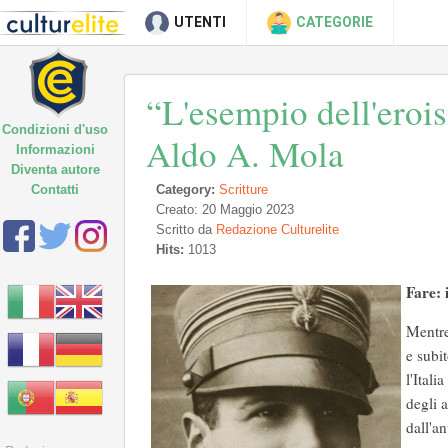
UTENTI
CATEGORIE
“L'esempio dell'erois
Condizioni d'uso
Aldo A. Mola
Informazioni
Diventa autore
Contatti
Category:
Scritture
Creato: 20 Maggio 2023
Scritto da
Redazione Culturelite
Hits:
1013
Fare: 
Mentre
e subi
l'Ital
degli a
dall'a