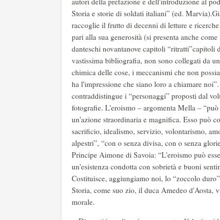
autori della prefazione e dell'introduzione al po
Storia e storie di soldati italiani” (ed. Marvia)
raccoglie il frutto di decenni di letture e ricerche
pari alla sua generosità (si presenta anche come 
danteschi novantanove capitoli “ritratti”capitoli 
vastissima bibliografia, non sono collegati da uno
chimica delle cose, i meccanismi che non possiamo
ha l'impressione che siano loro a chiamare noi”. I
contraddistingue i “personaggi” proposti dal vol
fotografie. L'eroismo – argomenta Mella – “può n
un'azione straordinaria e magnifica. Esso può co
sacrificio, idealismo, servizio, volontarismo, amo
alpestri”, “con o senza divisa, con o senza glorie 
Principe Aimone di Savoia: “L'eroismo può essere 
un'esistenza condotta con sobrietà e buoni sentim
Costituisce, aggiungiamo noi, lo “zoccolo duro” 
Storia, come suo zio, il duca Amedeo d'Aosta, vic
morale.