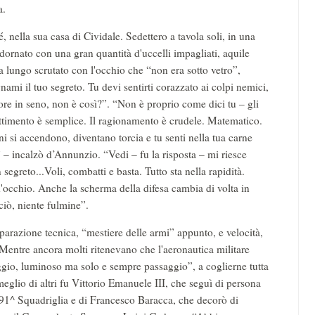
a.
nella sua casa di Cividale. Sedettero a tavola soli, in una
ornato con una gran quantità d'uccelli impagliati, aquile
 a lungo scrutato con l'occhio che “non era sotto vetro”,
nami il tuo segreto. Tu devi sentirti corazzato ai colpi nemici,
gore in seno, non è così?”. “Non è proprio come dici tu – gli
ttimento è semplice. Il ragionamento è crudele. Matematico.
ani si accendono, diventano torcia e tu senti nella tua carne
” – incalzò d’Annunzio. “Vedi – fu la risposta – mi riesce
segreto...Voli, combatti e basta. Tutto sta nella rapidità.
d'occhio. Anche la scherma della difesa cambia di volta in
ciò, niente fulmine”.
arazione tecnica, “mestiere delle armi” appunto, e velocità,
. Mentre ancora molti ritenevano che l'aeronautica militare
ggio, luminoso ma solo e sempre passaggio”, a coglierne tutta
meglio di altri fu Vittorio Emanuele III, che seguì di persona
a 91^ Squadriglia e di Francesco Baracca, che decorò di