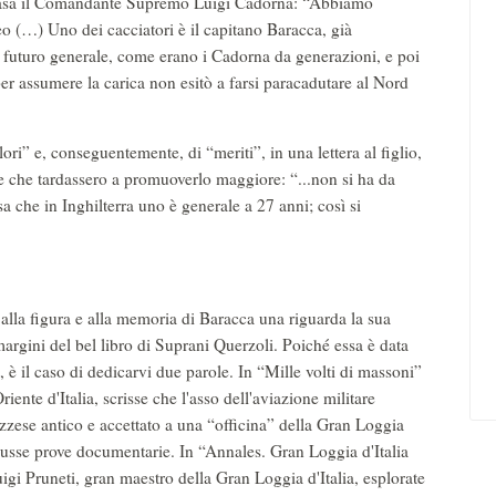
a casa il Comandante Supremo Luigi Cadorna: “Abbiamo
reo (…) Uno dei cacciatori è il capitano Baracca, già
, futuro generale, come erano i Cadorna da generazioni, e poi
r assumere la carica non esitò a farsi paracadutare al Nord
i” e, conseguentemente, di “meriti”, in una lettera al figlio,
e che tardassero a promuoverlo maggiore: “...non si ha da
 sa che in Inghilterra uno è generale a 27 anni; così si
lla figura e alla memoria di Baracca una riguarda la sua
argini del bel libro di Suprani Querzoli. Poiché essa è data
t, è il caso di dedicarvi due parole. In “Mille volti di massoni”
nte d'Italia, scrisse che l'asso dell'aviazione militare
ozzese antico e accettato a una “officina” della Gran Loggia
dusse prove documentarie. In “Annales. Gran Loggia d'Italia
Pruneti, gran maestro della Gran Loggia d'Italia, esplorate