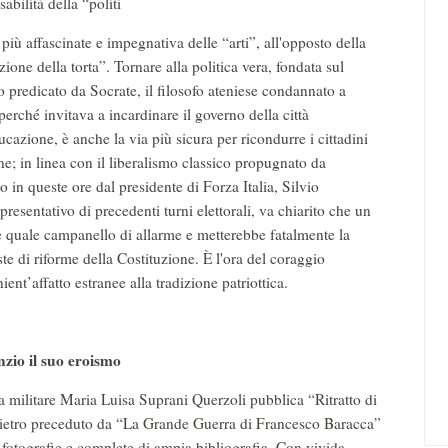
abilità della “politi
 più affascinate e impegnativa delle “arti”, all'opposto della
zione della torta”. Tornare alla politica vera, fondata sul
o predicato da Socrate, il filosofo ateniese condannato a
perché invitava a incardinare il governo della città
ucazione, è anche la via più sicura per ricondurre i cittadini
rne; in linea con il liberalismo classico propugnato da
 in queste ore dal presidente di Forza Italia, Silvio
resentativo di precedenti turni elettorali, va chiarito che un
 quale campanello di allarme e metterebbe fatalmente la
e di riforme della Costituzione. È l'ora del coraggio
ient’affatto estranee alla tradizione patriottica.
io il suo eroismo
 militare Maria Luisa Suprani Querzoli pubblica “Ritratto di
dietro preceduto da “La Grande Guerra di Francesco Baracca”
i fotografie e complete di ampia bibliografia. Con vivida