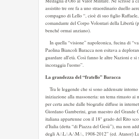
Medaglia d'Oro al Valor Militare. Ne scrisse 
assistito tre ore fa a uno straordinario duello ae
compagno di Lello “, cioè di suo figlio Raffaele
comandante del Corpo Volontari della Libertà (pe
benché ormai anziano).
In quella “visione” napoleonica, fucina di “valor
Paolina Biancoli Baracca non esitava a deplorar
guardare all'età. Così fanno le altre Nazioni e si
incoraggia l'uomo”.
La grandezza del “fratello” Baracca
Tra le leggende che si sono addensate intorno a
iniziazione alla massoneria: un tema rimasto ai m
per certa anche dalle biografie diffuse in interne
Giordano Gamberini, gran maestro del Grande Orie
italiana appartenne con il 18° grado del Rito sc
d'Italia (detta “di Piazza del Gesù”), ma non ad
degli A∴L∴A∴M∴, 1908-2012” (ed. Atanor) Luigi 