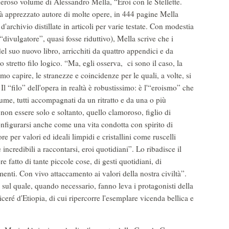
deroso volume di Alessandro Mella, “Eroi con le Stellette.
.Già apprezzato autore di molte opere, in 444 pagine Mella
 d'archivio distillate in articoli per varie testate. Con modestia
“divulgatore”, quasi fosse riduttivo), Mella scrive che i
del suo nuovo libro, arricchiti da quattro appendici e da
 stretto filo logico. “Ma, egli osserva, ci sono il caso, la
 capire, le stranezze e coincidenze per le quali, a volte, si
l “filo” dell'opera in realtà è robustissimo: è l'“eroismo” che
ume, tutti accompagnati da un ritratto e da una o più
on essere solo e soltanto, quello clamoroso, figlio di
nfigurarsi anche come una vita condotta con spirito di
re per valori ed ideali limpidi e cristallini come ruscelli
incredibili a raccontarsi, eroi quotidiani”. Lo ribadisce il
fatto di tante piccole cose, di gesti quotidiani, di
enti. Con vivo attaccamento ai valori della nostra civiltà”.
sul quale, quando necessario, fanno leva i protagonisti della
eré d'Etiopia, di cui ripercorre l'esemplare vicenda bellica e