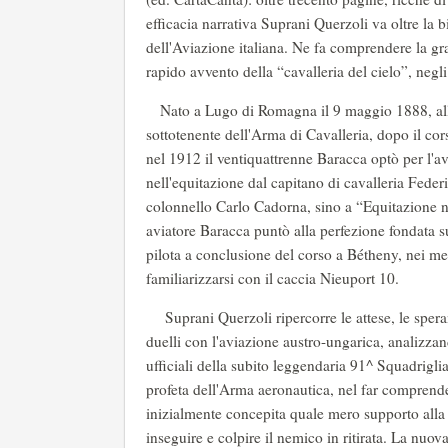
efficacia narrativa Suprani Querzoli va oltre la b
dell'Aviazione italiana. Ne fa comprendere la gr
rapido avvento della “cavalleria del cielo”, negl
Nato a Lugo di Romagna il 9 maggio 1888, all
sottotenente dell'Arma di Cavalleria, dopo il cor
nel 1912 il ventiquattrenne Baracca optò per l'
nell'equitazione dal capitano di cavalleria Federi
colonnello Carlo Cadorna, sino a “Equitazione n
aviatore Baracca puntò alla perfezione fondata su
pilota a conclusione del corso a Bétheny, nei mes
familiarizzarsi con il caccia Nieuport 10.
Suprani Querzoli ripercorre le attese, le speran
duelli con l'aviazione austro-ungarica, analizzan
ufficiali della subito leggendaria 91^ Squadrigli
profeta dell'Arma aeronautica, nel far comprende
inizialmente concepita quale mero supporto alla fa
inseguire e colpire il nemico in ritirata. La n