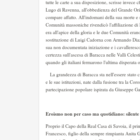
tutte le carte a sua disposizione, scrisse invec
Lugo di Ravenna, all'obbedienza del Grande Orien
compare affatto. All'indomani della sua morte e 
Comunità massoniche rivendicò l'affiliazione d
era all'apice della gloria e le due Comunità erano
sostituzione di Luigi Cadorna con Armando Diaz 
sua non documentata iniziazione e i cavalleresc
certezza sull'ascesa di Baracca nelle Valli Celest
quando gli italiani fermarono l'ultima disperata 
La grandezza di Baracca sta nell'essere stato cit
e le sue istituzioni, nate dalla fusione tra la Cor
partecipazione popolare ispirata da Giuseppe Ga
Eroismo non per caso ma quotidiano: silente 
Proprio il Capo della Real Casa di Savoia, il pr
Francesco, figlio della sempre rimpianta Anita Ga