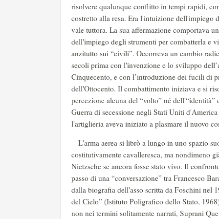
risolvere qualunque conflitto in tempi rapidi, 
costretto alla resa. Era l'intuizione dell'impieg
vale tuttora. La sua affermazione comportava u
dell'impiego degli strumenti per combatterla e vinc
anzitutto sui “civili”. Occorreva un cambio rad
secoli prima con l'invenzione e lo sviluppo dell’ar
Cinquecento, e con l’introduzione dei fucili di pr
dell'Ottocento. Il combattimento iniziava e si ri
percezione alcuna del “volto” né dell'“identità”
Guerra di secessione negli Stati Uniti d'Americ
l'artiglieria aveva iniziato a plasmare il nuovo 
L'arma aerea si librò a lungo in uno spazio suo
costitutivamente cavalleresca, ma nondimeno già 
Nietzsche se ancora fosse stato vivo. Il confront
passo di una “conversazione” tra Francesco Bara
dalla biografia dell'asso scritta da Foschini ne
del Cielo” (Istituto Poligrafico dello Stato, 1
non nei termini solitamente narrati, Suprani Querz