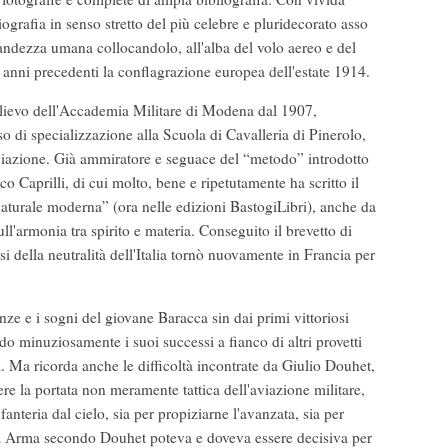
iografia in senso stretto del più celebre e pluridecorato asso
andezza umana collocandolo, all'alba del volo aereo e del
i anni precedenti la conflagrazione europea dell'estate 1914.
ievo dell'Accademia Militare di Modena dal 1907,
so di specializzazione alla Scuola di Cavalleria di Pinerolo,
aviazione. Già ammiratore e seguace del “metodo” introdotto
co Caprilli, di cui molto, bene e ripetutamente ha scritto il
aturale moderna” (ora nelle edizioni BastogiLibri), anche da
ll'armonia tra spirito e materia. Conseguito il brevetto di
i della neutralità dell'Italia tornò nuovamente in Francia per
ze e i sogni del giovane Baracca sin dai primi vittoriosi
do minuziosamente i suoi successi a fianco di altri provetti
a. Ma ricorda anche le difficoltà incontrate da Giulio Douhet,
re la portata non meramente tattica dell'aviazione militare,
nteria dal cielo, sia per propiziarne l'avanzata, sia per
uova Arma secondo Douhet poteva e doveva essere decisiva per