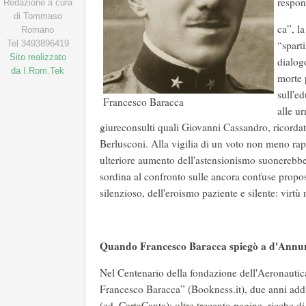
respons
Redazione a cura
di Tommaso
ca”, la
Romano
Tel 3493896419
“sparti
Sito realizzato
dialog
da I.Rom.Tek
morte 
sull'ed
Francesco Baracca
alle u
giureconsulti quali Giovanni Cassandro, ricordato
Berlusconi. Alla vigilia di un voto non meno rapp
ulteriore aumento dell'astensionismo suonerebbe
sordina al confronto sulle ancora confuse propost
silenzioso, dell'eroismo paziente e silente: virtù n
Quando Francesco Baracca spiegò a d'Annunz
Nel Centenario della fondazione dell'Aeronautica
Francesco Baracca” (Bookness.it), due anni ad
(ed. CartaCanta): oltre trecento pagine, ricche d