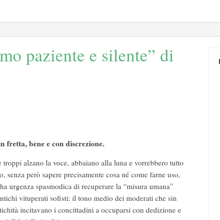
mo paziente e silente” di
in fretta, bene e con discrezione.
 troppi alzano la voce, abbaiano alla luna e vorrebbero tutto
to, senza però sapere precisamente cosa né come farne uso,
ia ha urgenza spasmodica di recuperare la “misura umana”
ntichi vituperati sofisti: il tono medio dei moderati che sin
ntichità incitavano i concittadini a occuparsi con dedizione e