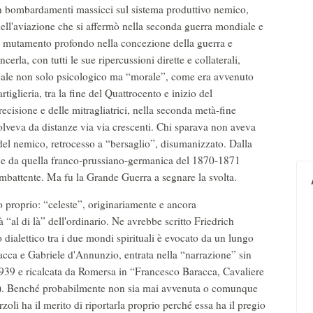
con bombardamenti massicci sul sistema produttivo nemico,
o dell'aviazione che si affermò nella seconda guerra mondiale e
n mutamento profondo nella concezione della guerra e
erla, con tutti le sue ripercussioni dirette e collaterali,
icale non solo psicologico ma “morale”, come era avvenuto
tiglieria, tra la fine del Quattrocento e inizio del
ecisione e delle mitragliatrici, nella seconda metà-fine
solveva da distanze via via crescenti. Chi sparava non aveva
 del nemico, retrocesso a “bersaglio”, disumanizzato. Dalla
a e da quella franco-prussiano-germanica del 1870-1871
combattente. Ma fu la Grande Guerra a segnare la svolta.
 proprio: “celeste”, originariamente e ancora
“al di là” dell'ordinario. Ne avrebbe scritto Friedrich
o dialettico tra i due mondi spirituali è evocato da un lungo
cca e Gabriele d'Annunzio, entrata nella “narrazione” sin
l 1939 e ricalcata da Romersa in “Francesco Baracca, Cavaliere
968). Benché probabilmente non sia mai avvenuta o comunque
oli ha il merito di riportarla proprio perché essa ha il pregio