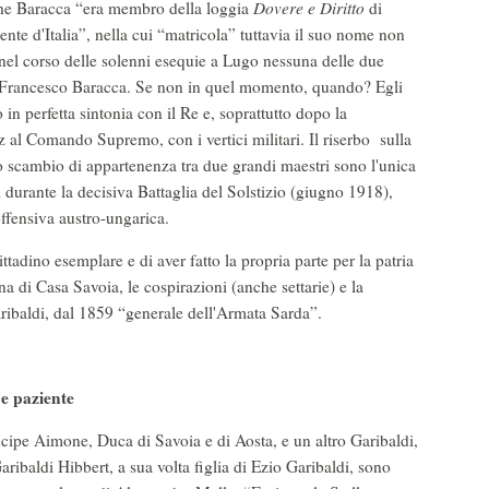
e che Baracca “era membro della loggia
Dovere
e
Diritto
di
te d'Italia”, nella cui “matricola” tuttavia il suo nome non
nel corso delle solenni esequie a Lugo nessuna delle due
i Francesco Baracca. Se non in quel momento, quando? Egli
 in perfetta sintonia con il Re e, soprattutto dopo la
al Comando Supremo, con i vertici militari. Il riserbo sulla
o scambio di appartenenza tra due grandi maestri sono l'unica
i durante la decisiva Battaglia del Solstizio (giugno 1918),
offensiva austro-ungarica.
tadino esemplare e di aver fatto la propria parte per la patria
ona di Casa Savoia, le cospirazioni (anche settarie) e la
ribaldi, dal 1859 “generale dell'Armata Sarda”.
e paziente
incipe Aimone, Duca di Savoia e di Aosta, e un altro Garibaldi,
ribaldi Hibbert, a sua volta figlia di Ezio Garibaldi, sono