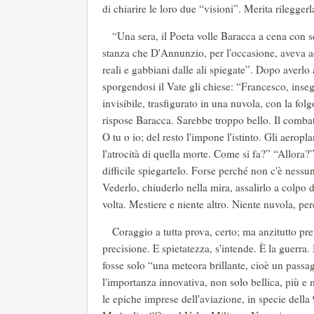
di chiarire le loro due “visioni”. Merita rileggerl
“Una sera, il Poeta volle Baracca a cena con sé, 
stanza che D'Annunzio, per l'occasione, aveva ad
reali e gabbiani dalle ali spiegate”. Dopo averlo
sporgendosi il Vate gli chiese: “Francesco, inseg
invisibile, trasfigurato in una nuvola, con la fol
rispose Baracca. Sarebbe troppo bello. Il comba
O tu o io; del resto l'impone l'istinto. Gli aeropl
l'atrocità di quella morte. Come si fa?” “Allora?
difficile spiegartelo. Forse perché non c'è nessun 
Vederlo, chiuderlo nella mira, assalirlo a colpo 
volta. Mestiere e niente altro. Niente nuvola, per
Coraggio a tutta prova, certo; ma anzitutto prep
precisione. E spietatezza, s'intende. È la guerra
fosse solo “una meteora brillante, cioè un passa
l'importanza innovativa, non solo bellica, più e 
le epiche imprese dell'aviazione, in specie dell