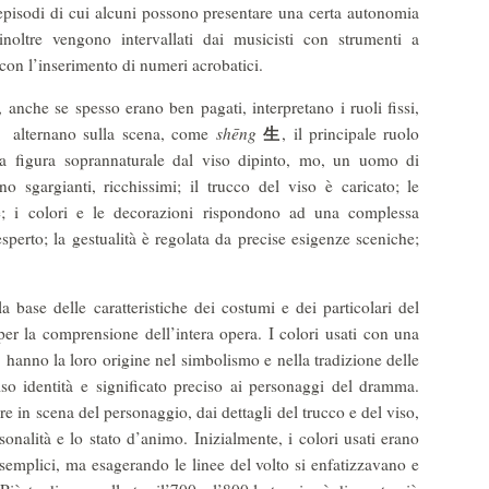
episodi di cui alcuni possono presentare una certa autonomia
 inoltre vengono intervallati dai musicisti con strumenti a
 con l’inserimento di numeri acrobatici.
anche se spesso erano ben pagati, interpretano i ruoli fissi,
生
 alternano sulla scena, come
shēng
, il principale ruolo
una figura soprannaturale dal viso dipinto, mo, un uomo di
o sgargianti, ricchissimi; il trucco del viso è caricato; le
te; i colori e le decorazioni rispondono ad una complessa
perto; la gestualità è regolata da precise esigenze sceniche;
la base delle caratteristiche dei costumi e dei particolari del
r la comprensione dell’intera opera. I colori usati con una
, hanno la loro origine nel simbolismo e nella tradizione delle
iso identità e significato preciso ai personaggi del dramma.
re in scena del personaggio, dai dettagli del trucco e del viso,
nalità e lo stato d’animo. Inizialmente, i colori usati erano
no semplici, ma esagerando le linee del volto si enfatizzavano e