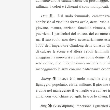
aumentavano le caratteristiche del personaggio. P
raffinata, i colori e i disegni si sono moltiplic
旦
Dan
, è il ruolo femminile, caratterizz
conferisce al viso una forma ovale, detta “viso a
giovane, matura, anziana, fanciulla virtuosa, d
guerriera. I particolari del trucco, del costume 
ma il suo ruolo non deve necessariamente esse
1777 dell’imperatore Qianlong della dinastia Qi
di calcare le scene e d’allora i ruoli femminil
atteggiarsi, a muoversi e cantare come donne Al
sole donne, che interpretavano anche i ruoli m
maneggiando le armi con una padronanza eccezion
生
Sheng
invece è il ruolo maschile che p
lignaggio, popolano, civile, militare. Il giovane
è abile nel maneggiare il ventaglio e a cantare i
attrici con voci chiare ed agili. Invece lo
sheng
,
净
Jin
g
(viso dipinto) impersona i guerrieri co