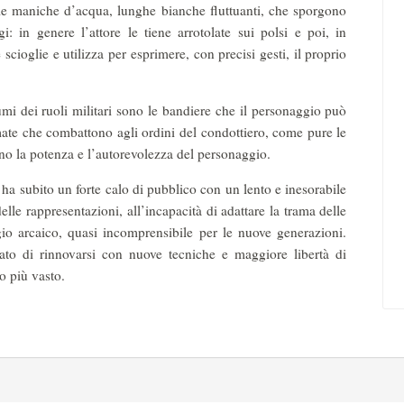
 le maniche d’acqua, lunghe bianche fluttuanti, che sporgono
: in genere l’attore le tiene arrotolate sui polsi e poi, in
cioglie e utilizza per esprimere, con precisi gesti, il proprio
mi dei ruoli militari sono le bandiere che il personaggio può
mate che combattono agli ordini del condottiero, come pure le
no la potenza e l’autorevolezza del personaggio.
a subito un forte calo di pubblico con un lento e inesorabile
lle rappresentazioni, all’incapacità di adattare la trama delle
gio arcaico, quasi incomprensibile per le nuove generazioni.
ato di rinnovarsi con nuove tecniche e maggiore libertà di
o più vasto.