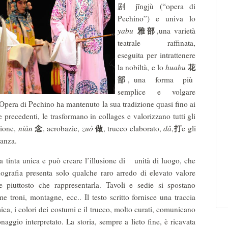
剧 jīngjù (“opera di
Pechino”) e univa lo
雅部
yabu
,una varietà
teatrale raffinata,
eseguita per intrattenere
花
la nobiltà, e lo
huabu
部
, una forma più
semplice e volgare
’Opera di Pechino ha mantenuto la sua tradizione quasi fino ai
e precedenti, le trasformano in collages e valorizzano tutti gli
念
做
打
zione,
niàn
, acrobazie,
zuò
, trucco elaborato,
dǎ
,
e gli
danza.
a tinta unica e può creare l’illusione di unità di luogo, che
ografia presenta solo qualche raro arredo di elevato valore
e piuttosto che rappresentarla. Tavoli e sedie si spostano
 troni, montagne, ecc.. Il testo scritto fornisce una traccia
imica, i colori dei costumi e il trucco, molto curati, comunicano
onaggio interpretato. La storia, sempre a lieto fine, è ricavata