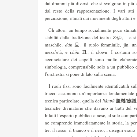
dai drammi più diversi, che si svolgono in più 
dal resto della rappresentazione. I vari atti
percussione, ritmati dai movimenti degli attori e
Gli attori, un tempo socialmente poco stimati, 
stabiliti dalla tradizione del teatro
Zàjù
, e si
旦
maschile,
dàn
, il ruolo femminile, jin, 
丑
mezz’età, e
chǒu
, il clown. I costumi son
acconciature dei capelli sono molto elabora
simbologia, comprensibile solo a un pubblico es
l’orchestra si pone di lato sulla scena.
I ruoli fissi sono facilmente identificabili sul
trucco assumono un’importanza fondamentale pe
脸谱
/
臉譜
tecnica particolare, quella del
liǎnpǔ
tecniche divinatorie che davano ai tratti del v
Infatti l’esperto pubblico cinese, al solo compari
ne comprende immediatamente la storia, la perso
tre: il rosso, il bianco e il nero, i disegni era