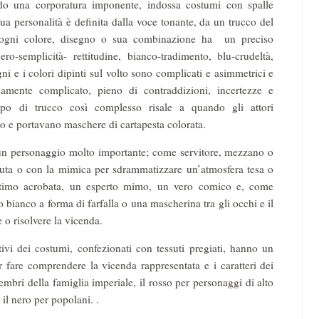
ando una corporatura imponente, indossa costumi con spalle
ua personalità è definita dalla voce tonante, da un trucco del
i ogni colore, disegno o sua combinazione ha un preciso
 nero-semplicità- rettitudine, bianco-tradimento, blu-crudeltà,
ni e i colori dipinti sul volto sono complicati e asimmetrici e
camente complicato, pieno di contraddizioni, incertezze e
ipo di trucco così complesso risale a quando gli attori
so e portavano maschere di cartapesta colorata.
i un personaggio molto importante; come servitore, mezzano o
tuta o con la mimica per sdrammatizzare un’atmosfera tesa o
ttimo acrobata, un esperto mimo, un vero comico e, come
 bianco a forma di farfalla o una mascherina tra gli occhi e il
 o risolvere la vicenda.
vi dei costumi, confezionati con tessuti pregiati, hanno un
 fare comprendere la vicenda rappresentata e i caratteri dei
membri della famiglia imperiale, il rosso per personaggi di alto
d il nero per popolani. .