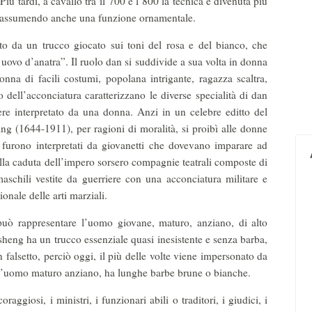
iù tardi, a cavallo tra il’700 e l’800 la tecnica è divenuta più
ati, assumendo anche una funzione ornamentale.
ato da un trucco giocato sui toni del rosa e del bianco, che
 uovo d’anatra”. Il ruolo dan si suddivide a sua volta in donna
onna di facili costumi, popolana intrigante, ragazza scaltra,
o dell’acconciatura caratterizzano le diverse specialità di dan
re interpretato da una donna. Anzi in un celebre editto del
ng (1644-1911), per ragioni di moralità, si proibì alle donne
i furono interpretati da giovanetti che dovevano imparare ad
la caduta dell’impero sorsero compagnie teatrali composte di
aschili vestite da guerriere con una acconciatura militare e
ale delle arti marziali.
uò rappresentare l’uomo giovane, maturo, anziano, di alto
 sheng ha un trucco essenziale quasi inesistente e senza barba,
n falsetto, perciò oggi, il più delle volte viene impersonato da
 l’uomo maturo anziano, ha lunghe barbe brune o bianche.
raggiosi, i ministri, i funzionari abili o traditori, i giudici, i