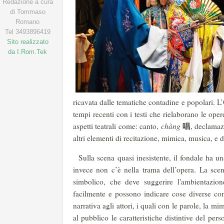
Redazione a cura
di Tommaso
Romano
Tel 3493896419
Sito realizzato
da I.Rom.Tek
ricavata dalle tematiche contadine e popolari. L
tempi recenti con i testi che rielaborano le oper
唱
aspetti teatrali come: canto,
chàng
, declama
altri elementi di recitazione, mimica, musica, e 
Sulla scena quasi inesistente, il fondale ha un
invece non c’è nella trama dell’opera. La scen
simbolico, che deve suggerire l'ambientazion
facilmente e possono indicare cose diverse come
narrativa agli attori, i quali con le parole, la m
al pubblico le caratteristiche distintive del pers