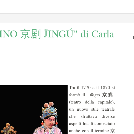
INO 京剧 ĴINGÚ" di Carla
Tra il 1770 e il 1870 si
京
戏
formò il
jīngxì
(teatro della capitale),
un nuovo stile teatrale
che sfruttava diverse
aspetti locali conosciuto
anche con il termine 京