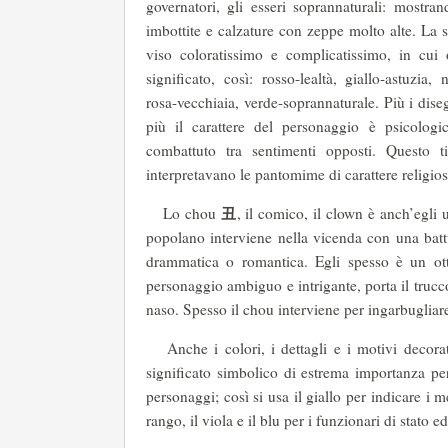
governatori, gli esseri soprannaturali: mostr
imbottite e calzature con zeppe molto alte. La s
viso coloratissimo e complicatissimo, in cu
significato, così: rosso-lealtà, giallo-astuzia,
rosa-vecchiaia, verde-soprannaturale. Più i diseg
più il carattere del personaggio è psicologi
combattuto tra sentimenti opposti. Questo t
interpretavano le pantomime di carattere religio
丑
Lo chou
, il comico, il clown è anch’egl
popolano interviene nella vicenda con una bat
drammatica o romantica. Egli spesso è un o
personaggio ambiguo e intrigante, porta il trucco
naso. Spesso il chou interviene per ingarbugliare
Anche i colori, i dettagli e i motivi decorati
significato simbolico di estrema importanza per
personaggi; così si usa il giallo per indicare i 
rango, il viola e il blu per i funzionari di stato e